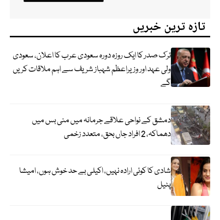
تازہ ترین خبریں
ترک صدر کا ایک روزہ دورہ سعودی عرب کا اعلان، سعودی
ولی عہد اور وزیراعظم شہباز شریف سے اہم ملاقات کریں
گے
دمشق کے نواحی علاقے جرمانہ میں منی بس میں
دھماکہ، 2 افراد جاں بحق، متعدد زخمی
شادی کا کوئی ارادہ نہیں، اکیلی بے حد خوش ہوں، امیشا
پٹیل