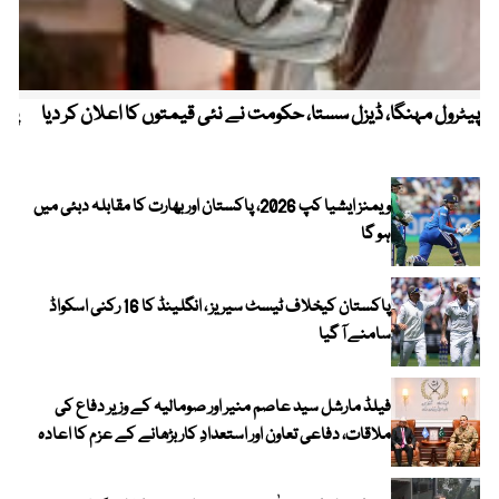
پیٹرول مہنگا، ڈیزل سستا، حکومت نے نئی قیمتوں کا اعلان کر دیا
پنج
ویمنز ایشیا کپ 2026، پاکستان اور بھارت کا مقابلہ دبئی میں
ہو گا
پاکستان کیخلاف ٹیسٹ سیریز ، انگلینڈ کا 16 رکنی اسکواڈ
سامنے آ گیا
فیلڈ مارشل سید عاصم منیر اور صومالیہ کے وزیر دفاع کی
ملاقات، دفاعی تعاون اور استعدادِ کار بڑھانے کے عزم کا اعادہ