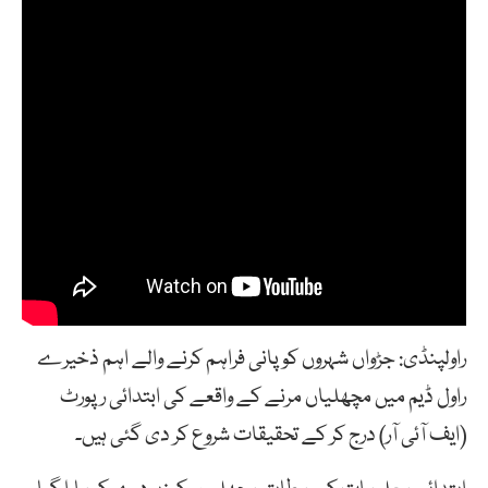
راولپنڈی: جڑواں شہروں کو پانی فراہم کرنے والے اہم ذخیرے
راول ڈیم میں مچھلیاں مرنے کے واقعے کی ابتدائی رپورٹ
(ایف آئی آر) درج کر کے تحقیقات شروع کر دی گئی ہیں۔