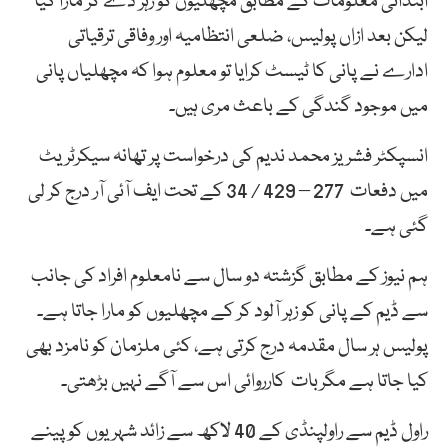
ابتدائی معلومات کے مطابق مچھلیوں کو زہر دے کر مارا گیا
لیکن بعد ازاں پولیس، ضلعی انتظامیہ اور وفاقی ترقیاتی
ادارے نے پانی کا ٹیسٹ کرایا تو معلوم ہوا کہ مچھلیاں پانی
میں موجود گندگی کے باعث مری ہیں۔
انسپکٹر فشریز محمد ندیم کی درخواست پر تھانہ سیکرٹریٹ
میں دفعات
277 – 429 / 34 کے تحت
ایف آئی آر درج کر لی
گئی ہے۔
ہم نیوز کے مطابق گزشتہ دو سال سے نامعلوم افراد کی جانب
سے ڈیم کے پانی کو زہر آلود کر کے مچھلیوں کو مارا جاتا ہے۔
پولیس ہر سال مقدمہ درج کرتی ہے، کئی ملزمان کو نامزد بھی
کیا جاتا ہے مگربات کارروائی اس سے آگے نہیں بڑھتی۔
راول ڈیم سے راولپنڈی کے 40 لاکھ سے زائد شہریوں کو پینے