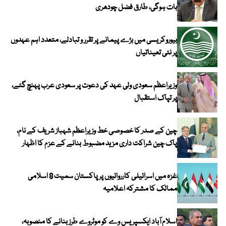
بات ہوگی، طارق فضل چودھری
بیوروکریسی میں بڑے پیمانے پر تقرر و تبادلے، متعدد اہم عہدوں
پر نئی تعیناتیاں
وزیراعظم سعودی ولی عہد کی دعوت پر سعودی عرب پہنچ گئے،
پر تپاک استقبال
چین کے صدر کا خصوصی خط وزیراعظم شہباز شریف کے نام،
پاک چین شراکت داری مزید مضبوط بنانے کے عزم کا اظہار
غزہ میں اسرائیلی کارروائیوں پر پاکستان سمیت 8 اسلامی
ممالک کا مشترکہ اعلامیہ
اسلام آباد ایکسپریس وے کو موٹروے طرز بنانے کا منصوبہ،