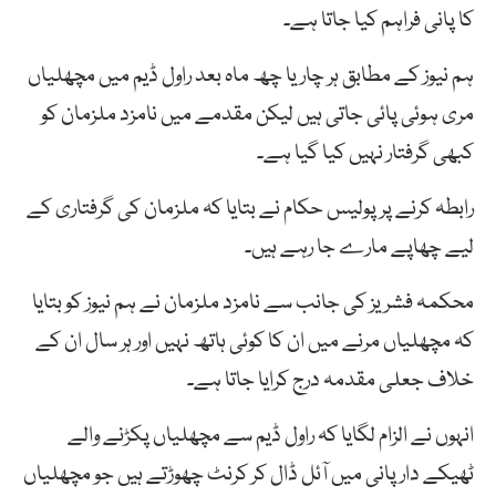
کا پانی فراہم کیا جاتا ہے۔
ہم نیوز کے مطابق ہر چار یا چھ ماہ بعد راول ڈیم میں مچھلیاں
مری ہوئی پائی جاتی ہیں لیکن مقدمے میں نامزد ملزمان کو
کبھی گرفتار نہیں کیا گیا ہے۔
رابطہ کرنے پر پولیس حکام نے بتایا کہ ملزمان کی گرفتاری کے
لیے چھاپے مارے جا رہے ہیں۔
محکمہ فشریز کی جانب سے نامزد ملزمان نے ہم نیوز کو بتایا
کہ مچھلیاں مرنے میں ان کا کوئی ہاتھ نہیں اور ہر سال ان کے
خلاف جعلی مقدمہ درج کرایا جاتا ہے۔
انہوں نے الزام لگایا کہ راول ڈیم سے مچھلیاں پکڑنے والے
ٹھیکے دار پانی میں آئل ڈال کر کرنٹ چھوڑتے ہیں جو مچھلیاں