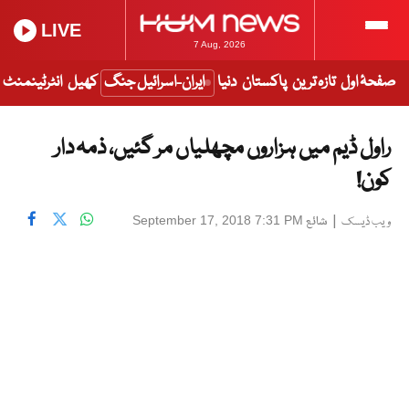
LIVE
7 Aug, 2026
صفحۂ اول
تازہ ترین
پاکستان
دنیا
ایران-اسرائیل جنگ
کھیل
انٹرٹینمنٹ
راول ڈیم میں ہزاروں مچھلیاں مر گئیں، ذمہ دار
کون!
|
شائع
September 17, 2018 7:31 PM
ویب ڈیسک