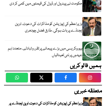
حکومت نے پیٹرول اور ڈیزل کی قیمتوں میں کمی کر دی
وزیراعظم کی اپوزیشن کو مذاکرات کی دعوت، اوپن
ایجنڈے پر بات ہوگی، طارق فضل چودھری
بیوروکریسی میں بڑے پیمانے پر تقرر و تبادلے، متعدد اہم
عہدوں پر نئی تعیناتیاں
ہمیں فالو کریں
WhatsApp
Twitter
Facebook
Faceboo
متعلقہ خبریں
وزیراعظم کی اپوزیشن کو مذاکرات کی دعوت، اوپن ایجنڈے پر