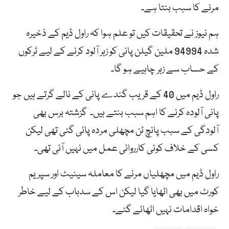
مرنے کا سبب بنتا ہے۔
ہم نیوز نے تحقیقات کیں تو علم ہوا کہ راول ڈیم کے ذخیرہ
شدہ 94994 ملین گیلن پانی کو زہر آلود کرنے کے لیے ٹرکوں
کے حساب سے زہر چاہیے ہو گا۔
راول ڈیم میں 40 کے قریب گندے پانی کے نالے گرتے ہیں جو
پانی آلودہ کرنے کا اہم سبب بنتے ہیں۔ گزشتہ برس بھی
آلودگی کے سبب پانچ ٹن مچھلی مردہ پائی گئی تھی لیکن
کسی کے خلاف کوئی کارروائی عمل میں نہیں آئی تھی۔
راول ڈیم میں مچھلیاں مرنے کا معاملہ سینیٹ اور سپریم
کورٹ میں بھی اٹھایا گیا لیکن اس کے سدباب کے لیے خاطر
خواہ اقدامات نہیں اٹھائے گئے۔