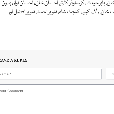
 بابر حیات، کرسٹوفر کارٹر، احسان خان، احسان نواز، ہارون
خان، راگ کپور، کنچٹ شاہ، تنویر احمد، تنویر افضل اور
EAVE A REPLY