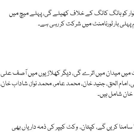
وار
کو
ہانگ
کانگ
کے
خلاف
کھیلے
گی، پہلے میچ میں
م پہلی بار ٹورنامنٹ میں شرکت کر رہی ہے۔
دت میں میدان میں اترے گی، دیگر کھلاڑیوں میں آصف علی،
 امام الحق، جنید خان، محمد عامر، محمد نواز، شاداب خان،
خان شامل ہیں۔
سامنا کریں گے، کپتان، وکٹ کیپر کی ذمہ داریاں بھی