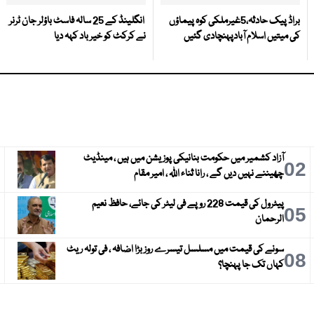
براڈ پیک حادثہ،5غیرملکی کوہ پیماؤں
انگلینڈ کے 25 سالہ فاسٹ باؤلر جان ٹرنر
کی میتیں اسلام آبادپہنچادی گئیں
نے کرکٹ کو خیر باد کہہ دیا
آزاد کشمیر میں حکومت بنانیکی پوزیشن میں ہیں ، مینڈیٹ
3
02
چھیننے نہیں دیں گے ، رانا ثناء اللہ ، امیر مقام
پیٹرول کی قیمت 228 روپے فی لیٹر کی جائے، حافظ نعیم
6
05
الرحمان
سونے کی قیمت میں مسلسل تیسرے روز بڑا اضافہ ، فی تولہ ریٹ
9
08
کہاں تک جا پہنچا؟