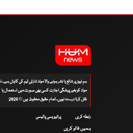
ہم نیوز پر شائع یا نشر ہونے والا مواد ادارتی ٹیم کی کاوش ہے۔ 
مواد کو بغیر پیشگی اجازت کسی بھی صورت میں استعمال یا
نقل کرنا درست نہیں۔ تمام حقوق محفوظ ہیں © 2026
رابطہ کریں
پرائیویسی پالیسی
ہمیں فالو کریں