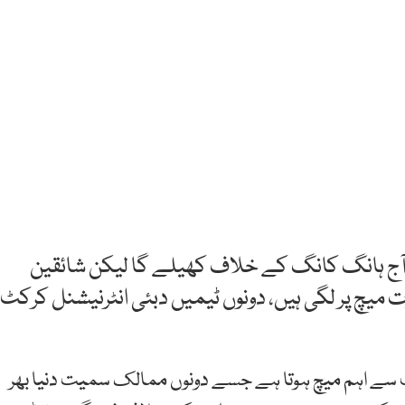
اپنا پہلا میچ آج ہانگ کانگ کے خلاف کھیلے گا لیکن شائقین
ے پاک بھارت میچ پر لگی ہیں، دونوں ٹیمیں دبئی انٹرنیشنل کرکٹ
ب سے اہم میچ ہوتا ہے جسے دونوں ممالک سمیت دنیا بھر