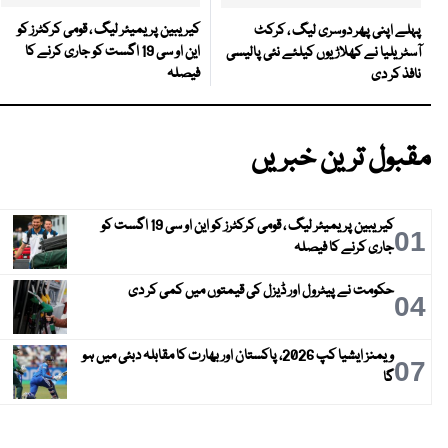
کیریبین پریمیئر لیگ ، قومی کرکٹرز کو
پہلے اپنی پھر دوسری لیگ ، کرکٹ
این او سی 19 اگست کو جاری کرنے کا
آسٹریلیا نے کھلاڑیوں کیلئے نئی پالیسی
فیصلہ
نافذ کر دی
مقبول ترین خبریں
کیریبین پریمیئر لیگ ، قومی کرکٹرز کو این او سی 19 اگست کو
01
جاری کرنے کا فیصلہ
حکومت نے پیٹرول اور ڈیزل کی قیمتوں میں کمی کر دی
04
ویمنز ایشیا کپ 2026، پاکستان اور بھارت کا مقابلہ دبئی میں ہو
07
گا