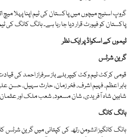
گروپ
اسٹیج
میچوں
میں
پاکستان
کی
ٹیم
اپنا
پہلا
میچ
ات
پاکستان کو فیورٹ قرار دیا جا رہا ہے۔ ہانگ کانگ کی ٹی
ٹیموں کے اسکواڈ پر ایک نظر
گرین شرٹس
قومی کرکٹ ٹیم وکٹ کیپر بلے باز سرفراز احمد کی قیا
بابر اعظم، فہیم اشرف، فخر زمان، حارث سہیل، حسن علی،
شاہین شاہ آفریدی، شان مسعود، شعب ملک اور عثمان 
ہانگ کانگ
ہانگ کانگیز انشومن رتھ کی کپتانی میں گرین شرٹس کا 