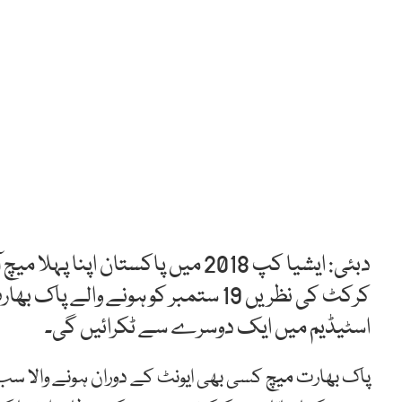
دبئی: ایشیا کپ 2018 میں پاکستان 
کرکٹ کی نظریں 19 ستمبر کو ہونے وال
اسٹیڈیم میں ایک دوسرے سے ٹکرائیں گی۔
پاک بھارت میچ کسی بھی ایونٹ کے دوران ہونے والا س