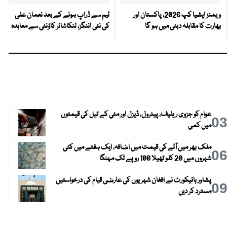
ویمنز ایشیا کپ 2026، پاکستان اور
ٹیم سے ڈراپ ہونے کے بعد نعمان علی
بھارت کا مقابلہ دبئی میں ہو گا
کی نئی اننگز، لنکاشائر کاؤنٹی سے معاہدہ
عوام کو جزوی ریلیف، پیٹرول، ڈیزل اور مٹی کے تیل کی قیمتوں
0
میں کمی
ملک بھر میں آٹے کی قیمت میں اضافہ، ایک ہفتے میں کئی
0
شہروں میں 20 کلو تھیلا 100 روپے تک مہنگا
پشاور ہائیکورٹ نے افغان شہریوں کی عارضی قیام کی درخواستیں
0
مسترد کر دیں