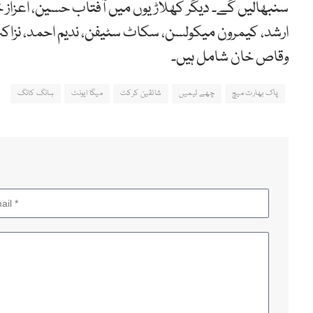
سنبھالیں گے۔ دیگر کھلاڑیوں میں آفتاب حسین، اعزاز خان،
ارشد، کیمرون میکولسن، سکاٹ سٹیفن، ندیم احمد، نزاکت 
وقاص خان شامل ہیں۔
پاک بھارت میچ
چھے ٹیمیں
شائقین کرکٹ
میگا ایونٹ
ہانگ کانگ