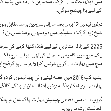
میں دیکھا جاتا ہے۔ کرکٹ مبصرین کے مطابق ایشیا 
کے لیے بڑا چینلج ہوگی۔
شیخ زید کرکٹ اسٹیڈیم میں دو میچوں پر مشتمل ون ڈ
2005 کے زلزلہ متاثرین کے لیے فنڈ اکٹھا کرنے کی
میچ میں بھارت نے گرین شرٹس کو 51 رنز سے ہرا کر فتح اپنے نام کی تھی۔
ایشیا کپ 2018 میں حصہ لینے والی چھ ٹیموں 
بھارت، سری لنکا، بنگلہ دیش، افغانستان اور ہانگ گان
گروپ اے میں دفاعی چیمپئن بھارت، پاکستان اور ہانگ
افغانستان شامل ہیں۔