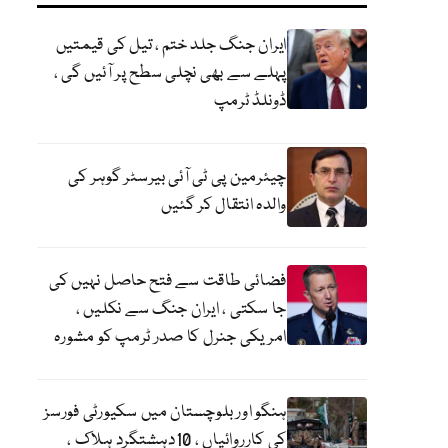
ایران جنگ جلد ختم ، تیل کی قیمتیں
پہلے سے بھی نچلی سطح پر آئیں گی ،
ڈونلڈ ٹرمپ
چیئرمین پی ٹی آئی بیرسٹر گوہر کی
والدہ انتقال کر گئیں
فضائی طاقت سے فتح حاصل نہیں کی
جا سکتی ، ایران جنگ سے نکلیں ،
امریکی جنرل کا صدر ٹرمپ کو مشورہ
ہنگو اور بلوچستان میں سکیورٹی فورسز
کی کارروائیاں ، 10دہشتگرد ہلاک ،