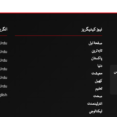
نیوز کیٹیگریز
انگر
صفحۂ اول
Urdu
تازہ ترین
Urdu
پاکستان
Urdu
دنیا
Urdu
اس
معیشت
Urdu
کھیل
Urdu
تعلیم
lish
صحت
انٹرٹینمنٹ
ٹیکنالوجی