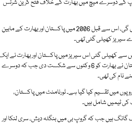
کپ کے دوسرے میچ میں بھارت کے خلاف فتح گرین شرٹس
دونوں ٹیمیں 12 برس بعد اماراتی سرزمین پر مد مقابل ہوں گی، اس سے قبل 2006 میں پاکستان اور بھارت کے مابین
ے سیریز کھیلی گئی تھی۔
 غرض سے کھیلی گئی اس سیریز میں پاکستان اور بھارت نے ایک
ایک میچ میں کامیابی حاصل کی تھی۔ پہلے میچ پاکستان نے بھارت کو 6 وکٹوں سے شکست دی جب کہ دوسرے
کو دو گروپوں میں تقسیم کیا گیا ہے۔ ٹورنامنٹ میں پاکستان،
گ کی ٹیمیں شامل ہیں۔
 گانگ ہیں جب کہ گروپ بی میں بنگلہ دیش، سری لنکا اور