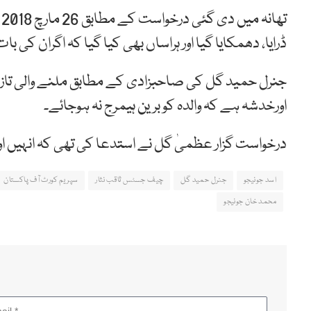
ت
ڈرایا، دھمکایا گیا اور ہراساں بھی کیا گیا کہ اگران کی ب
جنرل حمید گل کی صاحبزادی کے مطابق ملنے والی تازہ 
اورخدشہ ہے کہ والدہ کو برین ہیمرج نہ ہوجائے۔
درخواست گزار عظمیٰ گل نے استدعا کی تھی کہ انہیں اور 
اسد جونیجو
جنرل حمید گل
چیف جسٹس ثاقب نثار
سپریم کورٹ آف پاکستان
محمد خان جونیجو