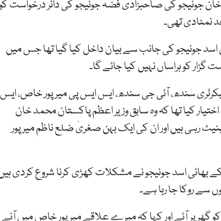
ان جونیجو کی صاحبزادی فضہ جونیجو کی دائر درخواست کو
د نمٹادی تھی۔
سد جونیجو کی جانب سے بیان داخل کیا گیا تھا جس میں
 گزار کو ہراساں نہیں کیا جائے گا۔
کرٹری سندھ، آئی جی سندھ، ایس ایس پی میرپور خاص، ایس
اختیار کیا تھا کہ وہ سابق وزیر اعظم پاکستان محمد خان
یٹ رہی ہیں اور ان کی ایک بہن صغریٰ ضلع ناظم میر پور
ے بھائی اسد جونیجو نے مشکلات کھڑی کرنا شروع کردی ہیں
 سے روکا جا رہا ہے۔
رخواست گزار کا الزام تھا کہ ان کے بھائی 29 مئی 2015 کو گھر پر آئے اور کہا کہ میرے علاقے میر پور خاص میں آنے