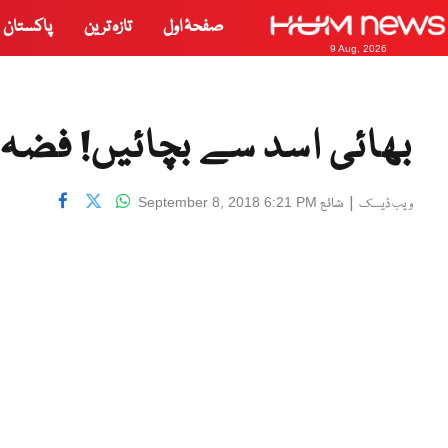
صفحۂ اول
تازہ ترین
پاکستان
9 Aug, 2026
بھائی اسد سے بچائیں! فضہ 
|
شائع
September 8, 2018 6:21 PM
ویب ڈیسک