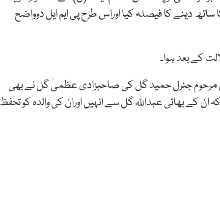
اتھ دینے کا فیصلہ کیا اوراس طرح پی ایم ایل دوواضح
مرحوم جنرل حمید گل کی صاحبزادی عظمیٰ گل نے بھی
ہ ان کے بھائی عبداللہ گل سے انہیں اوران کی والدہ کو تحفظ