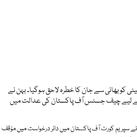
بیٹی کو بھائی سے جان کا خطرہ لاحق ہوگیا۔ بہن نے
کے لیے چیف جسٹس آف پاکستان کی عدالت میں
نے سپریم کورٹ آف پاکستان میں دائر درخواست میں مؤقف