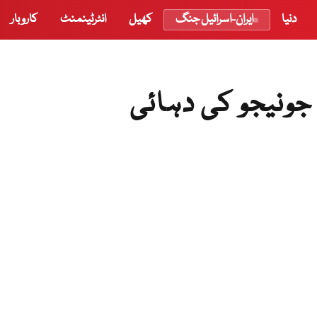
دنیا
ایران-اسرائیل جنگ
کھیل
انٹرٹینمنٹ
کاروبار
جونیجو کی دہائی