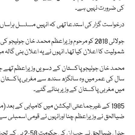
کی ضرورت نہیں ہے۔
درخواست گزار کی استدعا تھی کہ انہیں مسلسل ہراساں کیا
جولائی 2018 کو مرحوم وزیراعظم محمد خان جو
شمولیت کا اعلان کیا تھا۔ انہوں نے یہ اعلان بنی گالہ 
میں مغربی پاکستان کے وزیر بنائے گئے۔
1985 کے غیرجماعتی الیکشن میں کامیابی کے بعد (
ضیاالحق نے وزیراعظم چنا اورانہوں نے قومی اسمبلی سے 
جنرل ضیاالحق نے