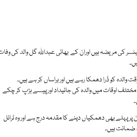
ینسر کی مریضہ ہیں اوران کے بھائی عبداللہ گل والد کی وفات
یں۔
ت والدہ کو ڈرا دھمکا رہے ہیں اور ہراساں کر ہے ہیں۔
مختلف اوقات میں والدہ کی جائیداد اور پیسے ہڑپ کر چکے
۔
ان پر پہلے بھی دھمکیاں دینے کا مقدمہ درج ہے اور وہ ٹرائل
ہ ضمانت ہیں۔