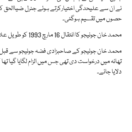
نے ان سے علیحدگی اختیارکرتے ہوئے جنرل ضیاالحق کا س
حصوں میں تقسیم ہوگئی۔
محمد خان جونیجو کا انتقال 16 مارچ 1993 کو طویل علالت کے بعد ہوا۔
محمد خان جونیجو کے صاحبزادی فضہ جونیجو سے قبل 
تھانہ میں درخواست دی تھی جس میں الزام لگایا گیا تھا ک
دلایا جائے۔