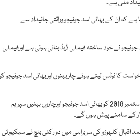
ئیداد ملی ہے۔
ہے کہ ان کے بھائی اسد جونیجو وراثتی جائیداد سے
د جونیجو نے خود ساختہ فیملی ڈیڈ بنائی ہوئی ہے اورفیملی
ت کا نوٹس لیتے ہوئے چار بہنوں اور بھائی اسد جونیجو کو
عدالت عظمیٰ کے جاری کردہ حکمنامے کے مطابق 12 ستمبر 2018 کو بھائی اسد جونیجو اورچاروں بہنیں سپریم
 کے سامنے پیش ہوں گے۔
محمد اقبال کلہوڑو کی سربراہی میں دو رکنی بنچ نے سیکیورٹی