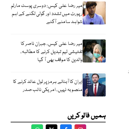
میر رضا علی کیس: دوسری پوسٹ مارٹم
رپورٹ میں تشدد اور گولی لگنے کے اہم
شواہد سامنے آگئے
میر رضا علی کیس، جبران ناصر کا
تفتیشی ٹیم تبدیل کرنے کا مطالبہ،
والدین کا موقف بھی آ گیا
ایران کا آبنائے ہرمز پر ٹول عائد کرنے کا
منصوبہ نہیں، امریکی نائب صدر
ہمیں فالو کریں