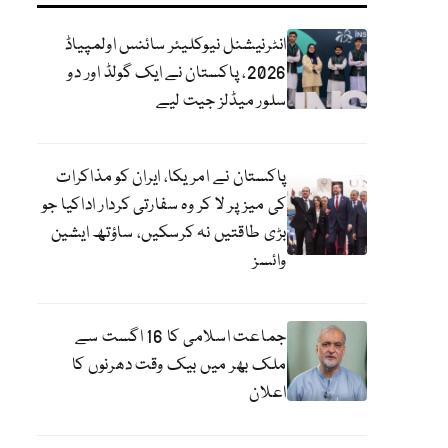
انٹرنیشنل نیوکلیئر سائنس اولمپیاڈ
2026، پاکستان نے ایک گولڈ اور دو
سلور میڈلز جیت لیے
پاکستان نے امریکا، ایران کو مذاکرات
کی میز پر لا کر وہ سفارتی کردار اداکیا جو
بڑی طاقتیں نہ کرسکیں، ساؤتھ ایشین
وائسز
جماعت اسلامی کا 16 اگست سے
ملک بھر میں بیک وقت دھرنوں کا
اعلان