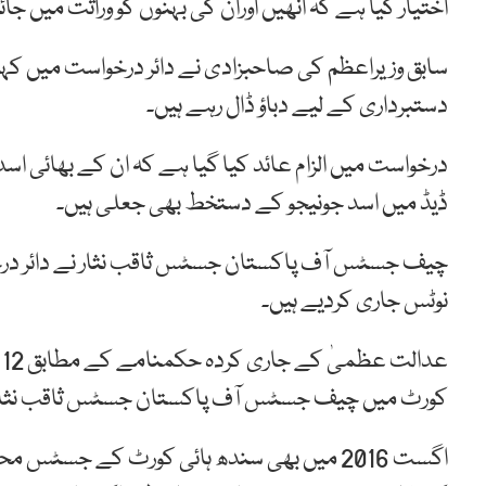
اختیار کیا ہے کہ انھیں اوران کی بہنوں کو وراثت میں جا
سابق وزیراعظم کی صاحبزادی نے دائر درخواست میں کہا 
دستبرداری کے لیے دباؤ ڈال رہے ہیں۔
درخواست میں الزام عائد کیا گیا ہے کہ ان کے بھائی اس
ڈیڈ میں اسد جونیجو کے دستخط بھی جعلی ہیں۔
چیف جسٹس آف پاکستان جسٹس ثاقب نثار نے دائر درخواس
نوٹس جاری کردیے ہیں۔
کورٹ میں چیف جسٹس آف پاکستان جسٹس ثاقب نثار
اگست 2016 میں بھی سندھ ہائی کورٹ کے جسٹس 