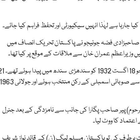
 جارہا ہے لہٰذا انہیں سیکیورٹی اور تحفظ فراہم کیا جائے۔
نیجو کی صاحبزادی فضہ جونیجو نے پاکستان تحریک انصاف میں
میں وزیراعظم عمران خان سے ملاقات کے موقع پر کیا تھا۔
محمد خان جونیجو پاکستان کے دسویں وزیراعظم تھے جو 18 اگست 1932 کو سندھ
سال کی عمر میں وہ سانگڑھ سندھ سے مغربی پاکستان سے صوبائی اسمبلی کے رکن منتخب ہوئے اور جولائی 63
مرحوم) پیر صاحب پگارا کی جانب سے نامزدگی کے بعد جنرل
اعتماد کا ووٹ لیا۔
 جب ان کی حکومت 58-2 بی کے تحت برطرف کی تو پاکستان مسلم لیگ (ن) کے قائد نواز شریف