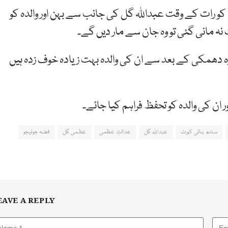
ھانہ میں دی گئی درخواست کے مطابق 26 مارچ 2018 کو رات کے وقت عبداللہ گل کی جانب سے بہن اور والدہ کو
ات نہ مانی گئی تو وہ جان سے مار دیں گے۔
دھمکی کے بعد سے ان کی والدہ بہت زیادہ خوف زدہ ہیں
ان کی والدہ کو تحفظ فراہم کیا جائے۔
سندھ ہائی کورٹ
عبداللہ گل
عدالتِ عظمی
عظمیٰ گل
فضہ جونیجو
EAVE A REPLY