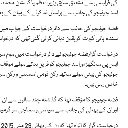
کی فراہمی سے متعلق سابق وزیر اعظم پاکستان محمد خ
اسد جونیجو کی جانب سے ہراساں نہ کرنے کے بیان کے بع
فضہ جونیجو کی جانب سے دائر درخواست کے جواب میں ا
سندھ ہائی کورٹ کو یقین دہانی کرائی گئی تھی کہ درخواست
درخواست گزارفضہ جونیجو نے دائر درخواست میں ہوم سی
ایس پی سانگھڑ اوراسد جونیجو کو فریق بناتے ہوئے موقف 
جونیجو کی بیٹی ہونے ساتھ رکن قومی اسمبلی و رکن سین
خاص رہی ہیں۔
فضہ جونیجو کا مؤقف تھا کہ گذشتہ چند سالوں سے ان ک
اور ان کے بھائی کی جانب سے سیاسی وسماجی سر گرمیوں
د