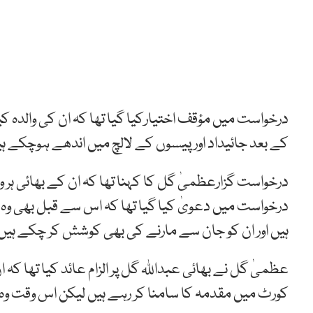
درخواست میں مؤقف اختیارکیا گیا تھا کہ ان کی والدہ ک
کے بعد جائیداد اور پیسوں کے لالچ میں اندھے ہوچکے ہ
درخواست گزارعظمیٰ گل کا کہنا تھا کہ ان کے بھائی ہر وق
درخواست میں دعویٰ کیا گیا تھا کہ اس سے قبل بھی وہ 
ہیں اور ان کو جان سے مارنے کی بھی کوشش کر چکے ہیں
عظمیٰ گل نے بھائی عبداللہ گل پر الزام عائد کیا تھا کہ 
کورٹ میں مقدمہ کا سامنا کر رہے ہیں لیکن اس وقت و