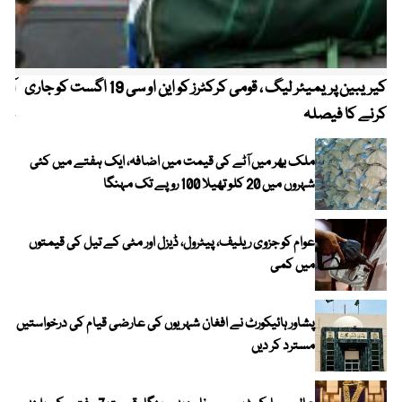
کیریبین پریمیئر لیگ ، قومی کرکٹرز کو این او سی 19 اگست کو جاری
آز
کرنے کا فیصلہ
چھی
ملک بھر میں آٹے کی قیمت میں اضافہ، ایک ہفتے میں کئی
شہروں میں 20 کلو تھیلا 100 روپے تک مہنگا
عوام کو جزوی ریلیف، پیٹرول، ڈیزل اور مٹی کے تیل کی قیمتوں
میں کمی
پشاور ہائیکورٹ نے افغان شہریوں کی عارضی قیام کی درخواستیں
مسترد کر دیں