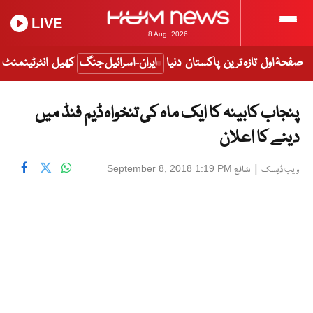
LIVE
8 Aug, 2026
صفحۂ اول
تازہ ترین
پاکستان
دنیا
ایران-اسرائیل جنگ
کھیل
انٹرٹینمنٹ
پنجاب کابینہ کا ایک ماہ کی تنخواہ ڈیم فنڈ میں
دینے کا اعلان
|
شائع
September 8, 2018 1:19 PM
ویب ڈیسک