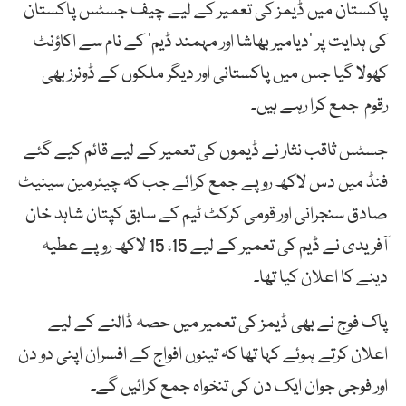
پاکستان میں ڈیمز کی تعمیر کے لیے چیف جسٹس پاکستان
کی ہدایت پر ’دیامیر بھاشا اور مہمند ڈیم‘ کے نام سے اکاؤنٹ
کھولا گیا جس میں پاکستانی اور دیگر ملکوں کے ڈونرز بھی
رقوم جمع کرا رہے ہیں۔
جسٹس ثاقب نثار نے ڈیموں کی تعمیر کے لیے قائم کیے گئے
فنڈ میں دس لاکھ روپے جمع کرائے جب کہ چیئرمین سینیٹ
صادق سنجرانی اور قومی کرکٹ ٹیم کے سابق کپتان شاہد خان
آفریدی نے ڈیم کی تعمیر کے لیے 15، 15 لاکھ روپے عطیہ
دینے کا اعلان کیا تھا۔
پاک فوج نے بھی ڈیمز کی تعمیر میں حصہ ڈالنے کے لیے
اعلان کرتے ہوئے کہا تھا کہ تینوں افواج کے افسران اپنی دو دن
اور فوجی جوان ایک دن کی تنخواہ جمع کرائیں گے۔