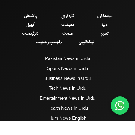
صفحۂ اول
تازہ ترین
پاکستان
دنیا
معیشت
کھیل
تعلیم
صحت
انٹرٹینمنٹ
ٹیکنالوجی
دلچسپ و عجیب
Pakistan News in Urdu
Sports News in Urdu
Business News in Urdu
Tech News in Urdu
Entertainment News in Urdu
Health News in Urdu
Hum News English