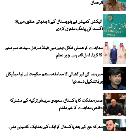
الرحمان
الیکشن کمیشن نے بلوچستان کے 4 بلدیاتی حلقوں میں 9
اگست کی پولنگ ملتوی کردی
معاہدے کو عملی شکل دینے میں فیلڈ مارشل سید عاصم منیر
کا کردار قابل قدر ہے، وزیراعظم
میر رضا کی قبر کشائی کا معاملہ، سندھ حکومت نے نیا میڈیکل
بورڈ تشکیل دے دیا
صدر مملکت کا پاکستان، سعودی عرب اور ترکیہ کے مشترکہ
دفاعی معاہدے کا خیرمقدم
معرکہ حق کے بعد پاکستان کو ایک کے بعد ایک کامیابی ملی،