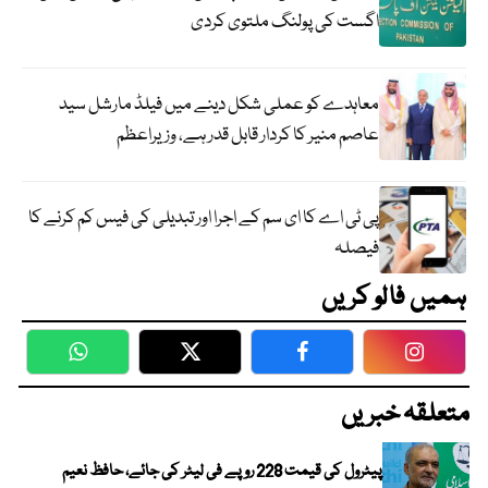
اگست کی پولنگ ملتوی کردی
معاہدے کو عملی شکل دینے میں فیلڈ مارشل سید
عاصم منیر کا کردار قابل قدر ہے، وزیراعظم
پی ٹی اے کا ای سم کے اجرا اور تبدیلی کی فیس کم کرنے کا
فیصلہ
ہمیں فالو کریں
WhatsApp
Twitter
Facebook
Faceboo
متعلقہ خبریں
پیٹرول کی قیمت 228 روپے فی لیٹر کی جائے، حافظ نعیم