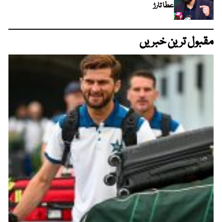
عطا تارڑ
مقبول ترین خبریں