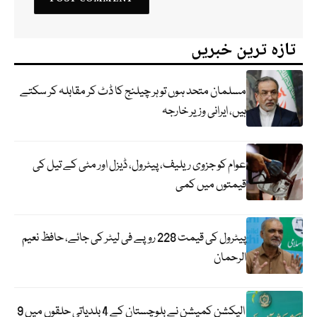
تازہ ترین خبریں
مسلمان متحد ہوں تو ہر چیلنج کا ڈٹ کر مقابلہ کر سکتے
ہیں، ایرانی وزیر خارجہ
عوام کو جزوی ریلیف، پیٹرول، ڈیزل اور مٹی کے تیل کی
قیمتوں میں کمی
پیٹرول کی قیمت 228 روپے فی لیٹر کی جائے، حافظ نعیم
الرحمان
الیکشن کمیشن نے بلوچستان کے 4 بلدیاتی حلقوں میں 9