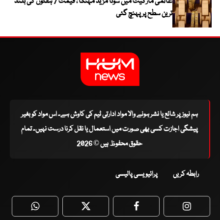
عالمی مارکیٹ میں سونا مزید مہنگا ، قیمت 7 ہفتوں کی بلند
ترین سطح پر پہنچ گئی
ہم نیوز پر شائع یا نشر ہونے والا مواد ادارتی ٹیم کی کاوش ہے۔ اس مواد کو بغیر
پیشگی اجازت کسی بھی صورت میں استعمال یا نقل کرنا درست نہیں۔ تمام
حقوق محفوظ ہیں © 2026
رابطہ کریں
پرائیویسی پالیسی
WhatsApp
Twitter
Facebook
Faceboo