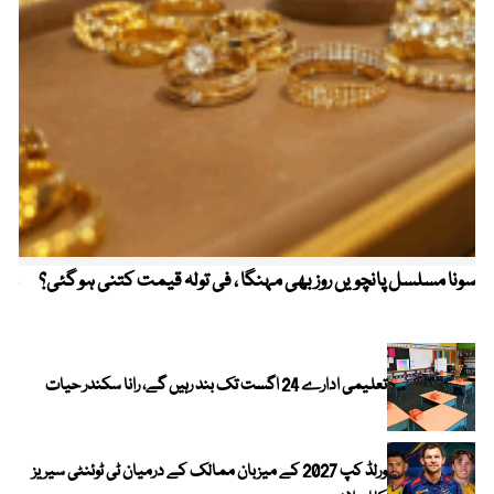
سونا مسلسل پانچویں روز بھی مہنگا ، فی تولہ قیمت کتنی ہو گئی؟
مکہ
ایر
تعلیمی ادارے 24 اگست تک بند رہیں گے، رانا سکندر حیات
ورلڈ کپ 2027 کے میزبان ممالک کے درمیان ٹی ٹوئنٹی سیریز