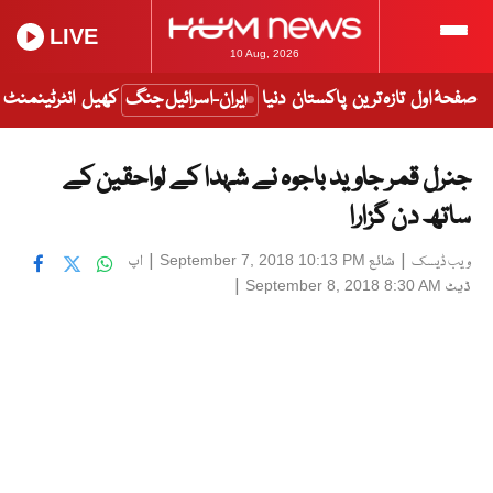
LIVE
10 Aug, 2026
صفحۂ اول
تازہ ترین
پاکستان
دنیا
ایران-اسرائیل جنگ
کھیل
انٹرٹینمنٹ
جنرل قمر جاوید باجوہ نے شہدا کے لواحقین کے
ساتھ دن گزارا
|
شائع
|
اپ
September 7, 2018 10:13 PM
ویب ڈیسک
ڈیٹ
|
September 8, 2018 8:30 AM