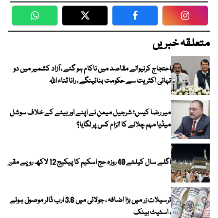
WhatsApp
Twitter
Facebook
Faceboo
متعلقہ خبریں
احتجاج کرنیوالے مقاصد میں ناکام ہو گئے ، آزاد کشمیر میں دو
تہائی اکثریت سے حکومت بنائینگے ، رانا ثناء اللہ
میر رضا کیس؛ شرجیل میمن نے اپنے اور بیٹے کے خلاف سوشل
میڈیا مہم چلانے کا الزام کس پر لگایا؟
اگلے سال کیلئے 40 روزہ حج اسکیم کا پیکیج 12 لاکھ روپے مقرر
ترسیلات زر میں بڑا اضافہ ، جولائی میں 3.6 ارب ڈالر موصول ہوئے
، اسٹیٹ بینک