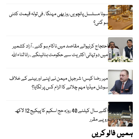
سونا مسلسل پانچویں روز بھی مہنگا ، فی تولہ قیمت کتنی
ہو گئی؟
احتجاج کرنیوالے مقاصد میں ناکام ہو گئے ، آزاد کشمیر
میں دو تہائی اکثریت سے حکومت بنائینگے ، رانا ثناء اللہ
میر رضا کیس؛ شرجیل میمن نے اپنے اور بیٹے کے خلاف
سوشل میڈیا مہم چلانے کا الزام کس پر لگایا؟
اگلے سال کیلئے 40 روزہ حج اسکیم کا پیکیج 12 لاکھ
روپے مقرر
ہمیں فالو کریں