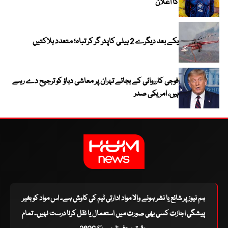
کا اعلان
یکے بعد دیگرے 2 ہیلی کاپٹر گر کر تباہ؛ متعدد ہلاکتیں
فوجی کارروائی کے بجائے تہران پر معاشی دباؤ کو ترجیح دے رہے
ہیں، امریکی صدر
ہم نیوز پر شائع یا نشر ہونے والا مواد ادارتی ٹیم کی کاوش ہے۔ اس مواد کو بغیر
پیشگی اجازت کسی بھی صورت میں استعمال یا نقل کرنا درست نہیں۔ تمام