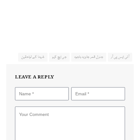
آئی ایس پی آر
جنرل قمر جاوید باجوہ
جی ایچ کیو
شہدا کے لواحقین
LEAVE A REPLY