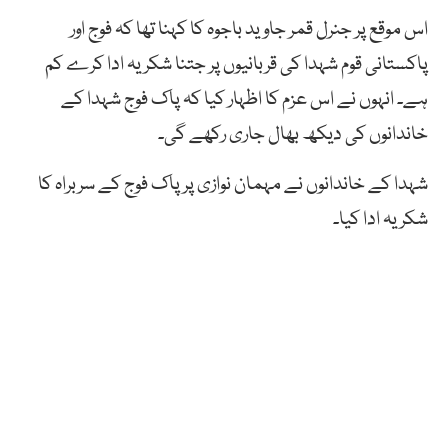
اس موقع پر جنرل قمر جاوید باجوہ کا کہنا تھا کہ فوج اور
پاکستانی قوم شہدا کی قربانیوں پر جتنا شکریہ ادا کرے کم
ہے۔ انہوں نے اس عزم کا اظہار کیا کہ پاک فوج شہدا کے
خاندانوں کی دیکھ بھال جاری رکھے گی۔
شہدا کے خاندانوں نے مہمان نوازی پر پاک فوج کے سربراہ کا
شکریہ ادا کیا۔