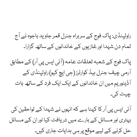
راولپنڈی: پاک فوج کے سربراہ جنرل قمر جاوید باجوہ نے آج
تمام دن شہدا اور غازیوں کے خاندانوں کے ساتھ گزارا۔
پاک فوج کے شعبہ تعلقات عامہ (آئی ایس پی آر) کے مطابق
آرمی چیف جنرل ہیڈ کوارٹرز (جی ایچ کیو) راولپنڈی کے
آڈیٹوریم میں ان خاندانوں کے ایک ایک فرد کے ساتھ بات
چیت کی۔
آئی ایس پی آر کا کہنا ہے کہ انہوں نے شہدا کے لواحقین کی
بہتری اور مسائل کے بارے میں دریافت کیا اور ان کے مسائل
حل کرنے کے لیے موقع پر ہی ہدایات جاری کیں۔