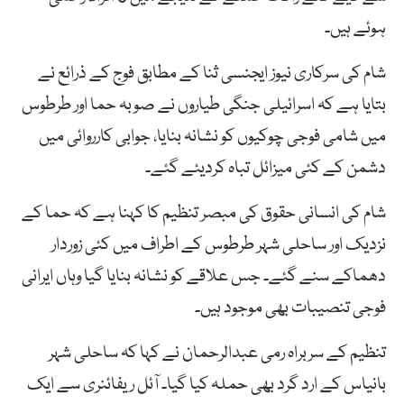
ہوئے ہیں۔
شام کی سرکاری نیوز ایجنسی ثنا کے مطابق فوج کے ذرائع نے
بتایا ہے کہ اسرائیلی جنگی طیاروں نے صوبہ حما اور طرطوس
میں شامی فوجی چوکیوں کو نشانہ بنایا، جوابی کارروائی میں
دشمن کے کئی میزائل تباہ کردیئے گئے۔
شام کی انسانی حقوق کی مبصر تنظیم کا کہنا ہے کہ حما کے
نزدیک اور ساحلی شہر طرطوس کے اطراف میں کئی زوردار
دھماکے سنے گئے۔ جس علاقے کو نشانہ بنایا گیا وہاں ایرانی
فوجی تنصیبات بھی موجود ہیں۔
تنظیم کے سربراہ رمی عبدالرحمان نے کہا کہ ساحلی شہر
بانیاس کے ارد گرد بھی حملہ کیا گیا۔ آئل ریفائنری سے ایک