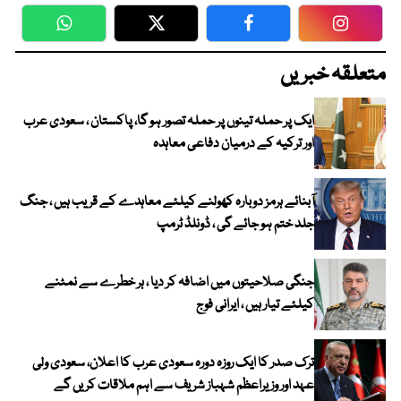
WhatsApp
Twitter
Facebook
Faceboo
متعلقہ خبریں
ایک پر حملہ تینوں پر حملہ تصور ہو گا، پاکستان ، سعودی عرب
اور ترکیہ کے درمیان دفاعی معاہدہ
آبنائے ہرمز دوبارہ کھولنے کیلئے معاہدے کے قریب ہیں ، جنگ
جلد ختم ہو جائے گی ، ڈونلڈ ٹرمپ
جنگی صلاحیتوں میں اضافہ کر دیا ، ہر خطرے سے نمٹنے
کیلئے تیار ہیں ، ایرانی فوج
ترک صدر کا ایک روزہ دورہ سعودی عرب کا اعلان، سعودی ولی
عہد اور وزیراعظم شہباز شریف سے اہم ملاقات کریں گے