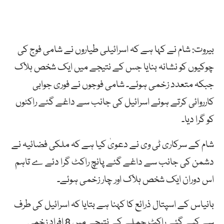
بیروت: شام نے کہا ہے کہ اسرائیلی طیاروں نے شامی فوج کی
چوکیوں کو نشانہ بنایا جس کے نتیجے میں ایک شخص ہلاک
جبکہ متعدد زخمی ہوئے۔ شامی فوجوں نے فوری جوابی
کارروائی کرتے ہوئے اسرائیل کی جانب سے داغے گئے راکٹوں
کو گرا دیا۔
شام کے سرکاری ٹی وی نے دعویٰ کیا ہے کہ ملکی فضائیہ نے
دشمن کی جانب سے داغے گئے پانچ راکٹ گرا دئے ے تاہم
اس دوران ایک شخص ہلاک اور چار زخمی ہوئے۔
بانیاس کے اسپتال ذرائع کا کہنا ہے بتایا کہ اسرائیل کی طرف
سے کیے گئے راکٹ حملے کے نتیجے میں 8 افراد زخمی