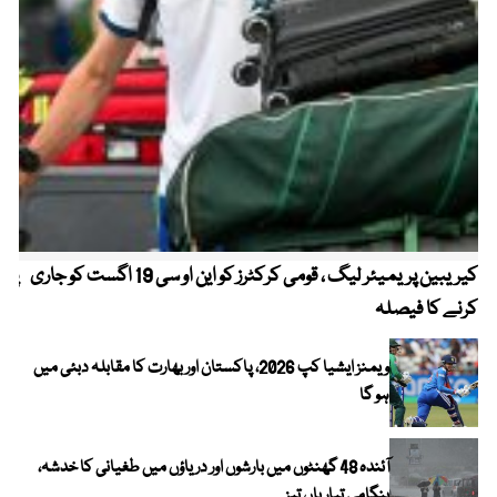
کیریبین پریمیئر لیگ ، قومی کرکٹرز کو این او سی 19 اگست کو جاری
پیٹ
کرنے کا فیصلہ
ویمنز ایشیا کپ 2026، پاکستان اور بھارت کا مقابلہ دبئی میں
ہو گا
آئندہ 48 گھنٹوں میں بارشوں اور دریاؤں میں طغیانی کا خدشہ،
ہنگامی تیاریاں تیز