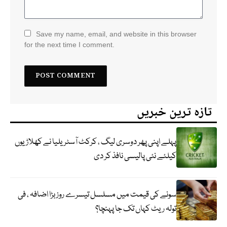
Save my name, email, and website in this browser
for the next time I comment.
تازہ ترین خبریں
پہلے اپنی پھر دوسری لیگ ، کرکٹ آسٹریلیا نے کھلاڑیوں
کیلئے نئی پالیسی نافذ کر دی
سونے کی قیمت میں مسلسل تیسرے روز بڑا اضافہ ، فی
تولہ ریٹ کہاں تک جا پہنچا؟