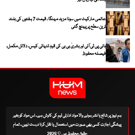
عالمی مارکیٹ میں سونا مزید مہنگا ، قیمت 7 ہفتوں کی بلند
ترین سطح پر پہنچ گئی
بانی پی ٹی آئی اور بشریٰ بی بی کی قیدِ تنہائی کیس، دلائل مکمل،
فیصلہ محفوظ
ہم نیوز پر شائع یا نشر ہونے والا مواد ادارتی ٹیم کی کاوش ہے۔ اس مواد کو بغیر
پیشگی اجازت کسی بھی صورت میں استعمال یا نقل کرنا درست نہیں۔ تمام
حقوق محفوظ ہیں © 2026