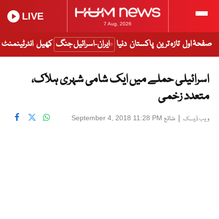
LIVE
7 Aug, 2026
صفحۂ اول
تازہ ترین
پاکستان
دنیا
ایران-اسرائیل جنگ
کھیل
انٹرٹینمنٹ
اسرائیلی حملے میں ایک شامی شہری ہلاک،
متعدد زخمی
|
شائع
September 4, 2018 11:28 PM
ویب ڈیسک