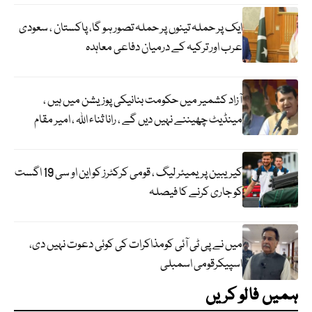
ایک پر حملہ تینوں پر حملہ تصور ہو گا، پاکستان ، سعودی
عرب اور ترکیہ کے درمیان دفاعی معاہدہ
آزاد کشمیر میں حکومت بنانیکی پوزیشن میں ہیں ،
مینڈیٹ چھیننے نہیں دیں گے ، رانا ثناء اللہ ، امیر مقام
کیریبین پریمیئر لیگ ، قومی کرکٹرز کو این او سی 19 اگست
کو جاری کرنے کا فیصلہ
میں نے پی ٹی آئی کومذاکرات کی کوئی دعوت نہیں دی،
اسپیکرقومی اسمبلی
ہمیں فالو کریں