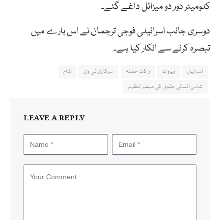
کلومیٹر دور دو میزائل داغے گئے۔
دوسری جانب اسرائیلی فوجی ترجمان نے اس بارے میں
تبصرہ کرنے سے انکار کیا ہے۔
اسرائیل
بیروت
راکٹ حملہ
سرکاری ٹی وی
شام
شامی انسانی حقوق کی مبصر تنظیم
LEAVE A REPLY