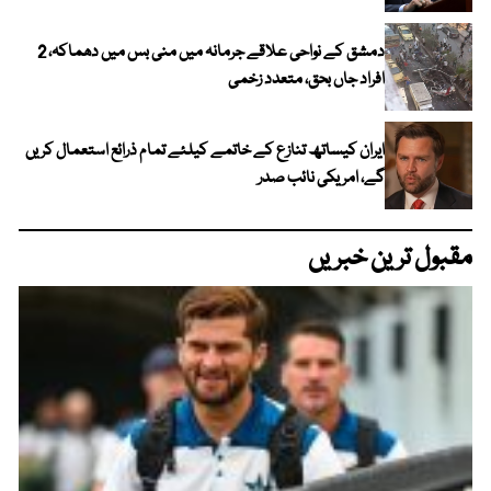
دمشق کے نواحی علاقے جرمانہ میں منی بس میں دھماکہ، 2
افراد جاں بحق، متعدد زخمی
ایران کیساتھ تنازع کے خاتمے کیلئے تمام ذرائع استعمال کریں
گے، امریکی نائب صدر
مقبول ترین خبریں