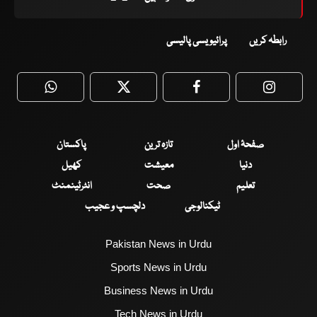
رابطہ کریں
پرائیویسی پالیسی
WhatsApp
Twitter
Facebook
Faceboo
صفحۂ اول
تازہ ترین
پاکستان
دنیا
معیشت
کھیل
تعلیم
صحت
انٹرٹینمنٹ
ٹیکنالوجی
دلچسپ و عجیب
Pakistan News in Urdu
Sports News in Urdu
Business News in Urdu
Tech News in Urdu