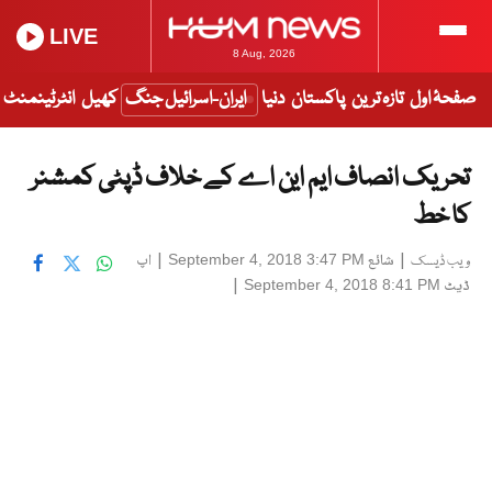
LIVE
8 Aug, 2026
صفحۂ اول
تازہ ترین
پاکستان
دنیا
ایران-اسرائیل جنگ
کھیل
انٹرٹینمنٹ
تحریک انصاف ایم این اے کے خلاف ڈپٹی کمشنر
کا خط
|
شائع
|
اپ
September 4, 2018 3:47 PM
ویب ڈیسک
ڈیٹ
|
September 4, 2018 8:41 PM