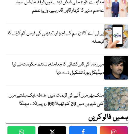
معاہدے کو عملی شکل دینے میں فیلڈ مارشل سید
عاصم منیر کا کردار قابل قدر ہے، وزیراعظم
پی ٹی اے کا ای سم کے اجرا اور تبدیلی کی فیس کم کرنے کا
فیصلہ
میر رضا کی قبر کشائی کا معاملہ، سندھ حکومت نے نیا
میڈیکل بورڈ تشکیل دے دیا
ملک بھر میں آٹے کی قیمت میں اضافہ، ایک ہفتے میں
کئی شہروں میں 20 کلو تھیلا 100 روپے تک مہنگا
ہمیں فالو کریں