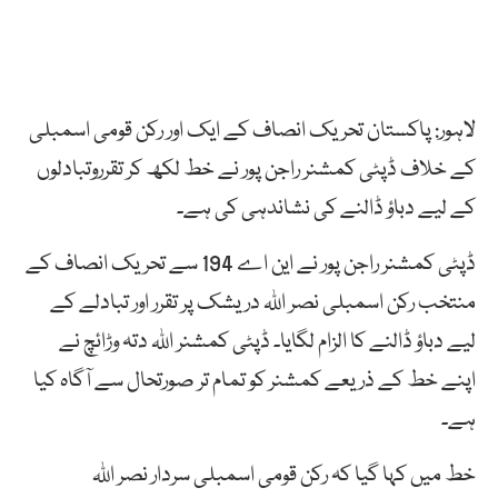
لاہور: پاکستان تحریک انصاف کے ایک اور رکن قومی اسمبلی
کے خلاف ڈپٹی کمشنر راجن پور نے خط لکھ کر تقرروتبادلوں
کے لیے دباؤ ڈالنے کی نشاندہی کی ہے۔
ڈپٹی کمشنر راجن پور نے این اے 194 سے تحریک انصاف کے
منتخب رکن اسمبلی نصر اللہ دریشک پر تقرر اور تبادلے کے
لیے دباؤ ڈالنے کا الزام لگایا۔ ڈپٹی کمشنر اللہ دتہ وڑائچ نے
اپنے خط کے ذریعے کمشنر کو تمام تر صورتحال سے آگاہ کیا
ہے۔
خط میں کہا گیا کہ رکن قومی اسمبلی سردار نصر اللہ