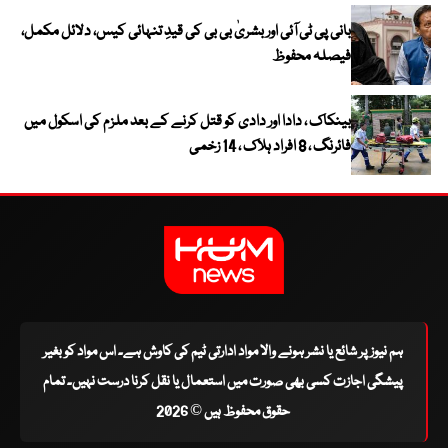
بانی پی ٹی آئی اور بشریٰ بی بی کی قیدِ تنہائی کیس، دلائل مکمل،
فیصلہ محفوظ
بینکاک ، دادا اور دادی کو قتل کرنے کے بعد ملزم کی اسکول میں
فائرنگ ، 8 افراد ہلاک ، 14 زخمی
ہم نیوز پر شائع یا نشر ہونے والا مواد ادارتی ٹیم کی کاوش ہے۔ اس مواد کو بغیر
پیشگی اجازت کسی بھی صورت میں استعمال یا نقل کرنا درست نہیں۔ تمام
حقوق محفوظ ہیں © 2026