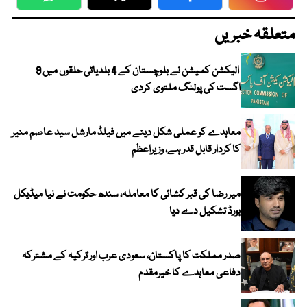
WhatsApp
Twitter
Facebook
Faceboo
متعلقہ خبریں
الیکشن کمیشن نے بلوچستان کے 4 بلدیاتی حلقوں میں 9
اگست کی پولنگ ملتوی کردی
معاہدے کو عملی شکل دینے میں فیلڈ مارشل سید عاصم منیر
کا کردار قابل قدر ہے، وزیراعظم
میر رضا کی قبر کشائی کا معاملہ، سندھ حکومت نے نیا میڈیکل
بورڈ تشکیل دے دیا
صدر مملکت کا پاکستان، سعودی عرب اور ترکیہ کے مشترکہ
دفاعی معاہدے کا خیرمقدم