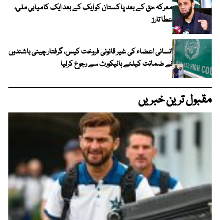
معرکہ حق کے بعد پاکستان کو ایک کے بعد ایک کامیابی ملی،
عطا تارڑ
انسانی اعضاء کی غیر قانونی فروخت کیس، گرفتار چینی باشندوں
نے ضمانت کیلئے ہائیکورٹ سے رجوع کرلیا
مقبول ترین خبریں