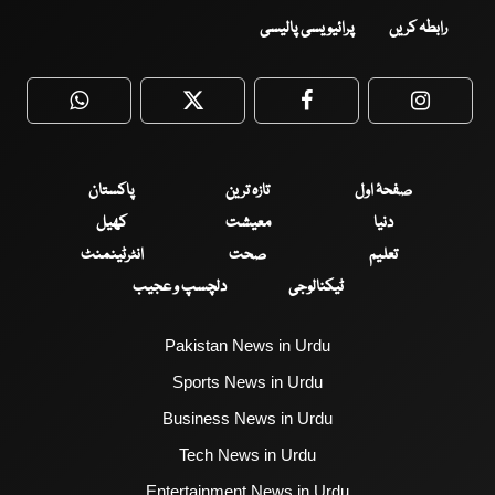
رابطہ کریں
پرائیویسی پالیسی
WhatsApp
Twitter
Facebook
Faceboo
صفحۂ اول
تازہ ترین
پاکستان
دنیا
معیشت
کھیل
تعلیم
صحت
انٹرٹینمنٹ
ٹیکنالوجی
دلچسپ و عجیب
Pakistan News in Urdu
Sports News in Urdu
Business News in Urdu
Tech News in Urdu
Entertainment News in Urdu