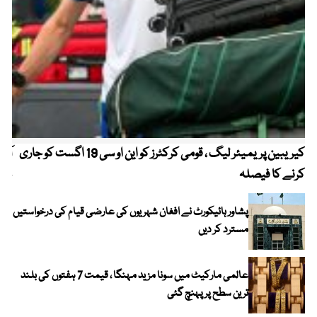
کیریبین پریمیئر لیگ ، قومی کرکٹرز کو این او سی 19 اگست کو جاری
آز
کرنے کا فیصلہ
چھی
پشاور ہائیکورٹ نے افغان شہریوں کی عارضی قیام کی درخواستیں
مسترد کر دیں
عالمی مارکیٹ میں سونا مزید مہنگا ، قیمت 7 ہفتوں کی بلند
ترین سطح پر پہنچ گئی