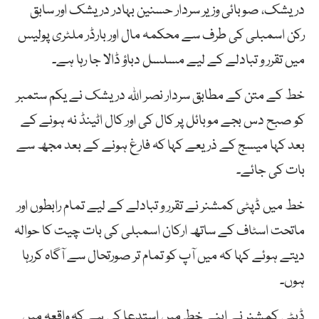
دریشک، صوبائی وزیر سردار حسنین بہادر دریشک اور سابق
رکن اسمبلی کی طرف سے محکمہ مال اور بارڈر ملٹری پولیس
میں تقرر و تبادلے کے لیے مسلسل دباؤ ڈالا جا رہا ہے۔
خط کے متن کے مطابق سردار نصر اللہ دریشک نے یکم ستمبر
کو صبح دس بجے موبائل پر کال کی اور کال اٹینڈ نہ ہونے کے
بعد کہا میسج کے ذریعے کہا کہ فارغ ہونے کے بعد مجھ سے
بات کی جائے۔
خط میں ڈپٹی کمشنر نے تقرر و تبادلے کے لیے تمام رابطوں اور
ماتحت اسٹاف کے ساتھ ارکان اسمبلی کی بات چیت کا حوالہ
دیتے ہوئے کہا کہ میں آپ کو تمام تر صورتحال سے آگاہ کررہا
ہوں۔
ڈپٹی کمشنر نے اپنے خط میں استدعا کی ہے کہ واقعہ میں