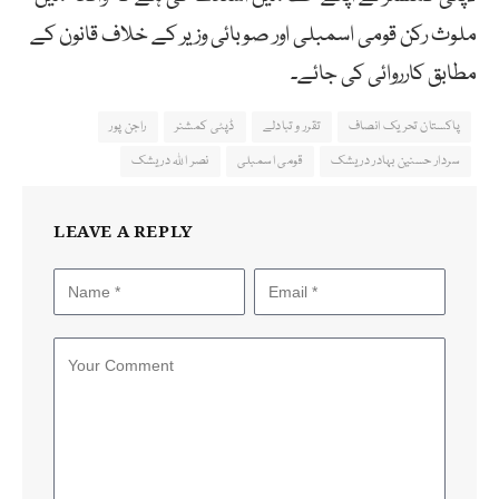
ملوث رکن قومی اسمبلی اور صوبائی وزیر کے خلاف قانون کے
مطابق کارروائی کی جائے۔
پاکستان تحریک انصاف
تقرر و تبادلے
ڈپٹی کمشنر
راجن پور
سردار حسنین بہادر دریشک
قومی اسمبلی
نصر اللہ دریشک
LEAVE A REPLY