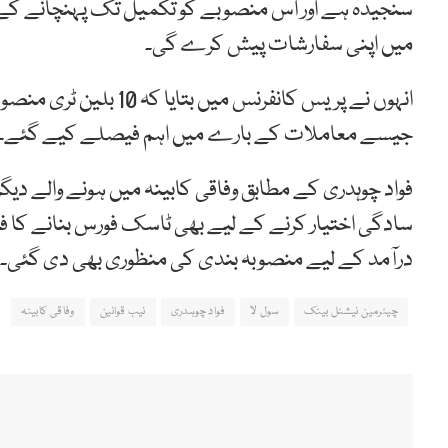
میں اپنی سفارشات پیش کرے گی۔
انہوں نے پریس کانفرنس 
جیسے معاملات کے بارے میں اہم فیصلے کیے گئے۔
فواد چوہدری کے مطابق وفاقی کابینہ میں ہونے والے دی
درآمد کے لیے منصوبہ بندی کی منظوری بھی دی گئی۔
چیئرمین نیشنل بینک
سول لا
فواد چوہدری
نیب قوانین
وفاقی کابینہ