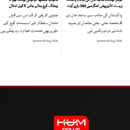
دوسرا ٹیسٹ، ساجد خان کی شاندار بالنگ،
بیٹنگ کوچ بنائے جانے کا قوی امکان
ویسٹ انڈیز پہلی اننگز میں 344 رنز پر آؤٹ
جنوبی افریقی کرکٹر اس سے قبل
پاکستان کی جانب سے ساجد خان نے
ملتان سلطانز کے اسسٹنٹ کوچ کے
4، محمد علی، علی عثمان اور عبید
طور پر بھی خدمات انجام دے چکے ہیں
شاہ نے دو دو وکٹیں لیں
Updated 03 Aug, 2026
Updated 03 Aug, 2026