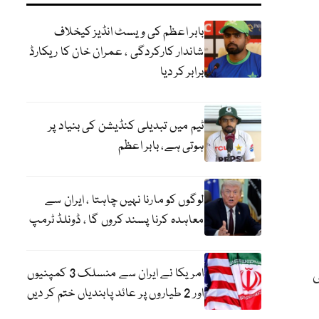
بابر اعظم کی ویسٹ انڈیز کیخلاف
شاندار کارکردگی ، عمران خان کا ریکارڈ
برابر کر دیا
ٹیم میں تبدیلی کنڈیشن کی بنیاد پر
ہوتی ہے، بابر اعظم
لوگوں کو مارنا نہیں چاہتا ، ایران سے
معاہدہ کرنا پسند کروں گا ، ڈونلڈ ٹرمپ
ی
امریکا نے ایران سے منسلک 3 کمپنیوں
اور 2 طیاروں پر عائد پابندیاں ختم کر دیں