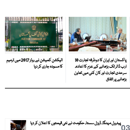
پاکستان اور ایران کا دوطرفہ تجارت 10
الیکشن کمیشن نے رولز 2017 میں ترمیم
ارب ڈالر تک بڑھانے کے عزم کا اعادہ،
کا مسودہ جاری کر دیا
سرحدی تجارت اور کان کنی میں تعاون
بڑھانے پر اتفاق
پیٹرول مہنگا، ڈیزل سستا، حکومت نے نئی قیمتوں کا اعلان کر دیا
0