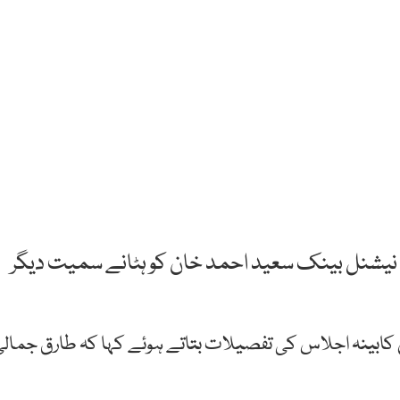
ین نیشنل بینک سعید احمد خان کو ہٹانے سمیت دیگر
 کابینہ اجلاس کی تفصیلات بتاتے ہوئے کہا کہ طارق جمال