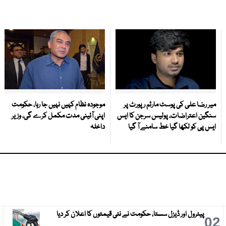
میر رضا علی کی پوسٹ مارٹم رپورٹ پر
موجودہ نظام کہیں نہیں جا رہا، حکومت
سنگین اعتراضات، پولیس سرجن کا ایس
اپنی آئینی مدت مکمل کرے گی، وزیر
ایس پی کو لکھا گیا خط سامنے آ گیا
داخلہ
پیٹرول اور ڈیزل سستا، حکومت نے نئی قیمتوں کا اعلان کر دیا
3
02