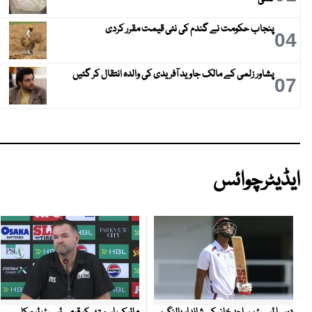
پنجاب حکومت نے گندم کی نئی قیمت مقرر کردی
04
پشاور زلمی کے مالک جاوید آفریدی کی والدہ انتقال کر گئیں
07
ایڈیٹرچوائس
مائیک اسمتھ کو قومی ٹیسٹ ٹیم کا