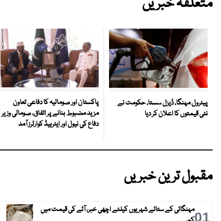
متعلقہ خبریں
پاکستان اور صومالیہ کا دفاعی تعاون
پیٹرول مہنگا، ڈیزل سستا، حکومت نے
مزید مضبوط بنانے پر اتفاق، صومالی وزیر
نئی قیمتوں کا اعلان کر دیا
دفاع کی نیول اور ایئرہیڈ کوارٹرز آمد
مقبول ترین خبریں
مہنگائی کے ستائے شہریوں کیلئے اچھی خبر، آٹے کی قیمت میں
01
کمی