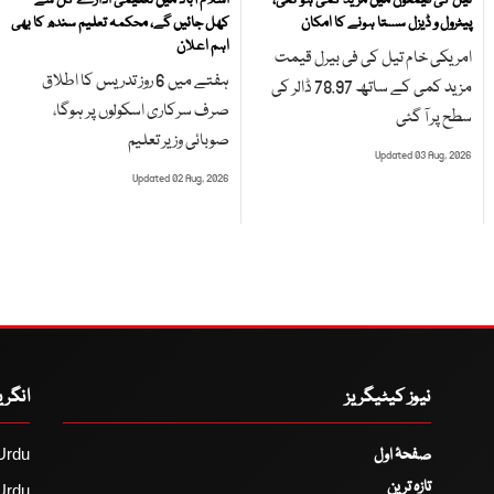
پیٹرول و ڈیزل سستا ہونے کا امکان
کھل جائیں گے، محکمہ تعلیم سندھ کا بھی
اہم اعلان
امریکی خام تیل کی فی بیرل قیمت
ہفتے میں 6 روز تدریس کا اطلاق
مزید کمی کے ساتھ 78.97 ڈالر کی
صرف سرکاری اسکولوں پر ہوگا،
سطح پر آ گئی
صوبائی وزیر تعلیم
Updated 03 Aug, 2026
Updated 02 Aug, 2026
نیوز کیٹیگریز
انگر
صفحۂ اول
Urdu
تازہ ترین
Urdu