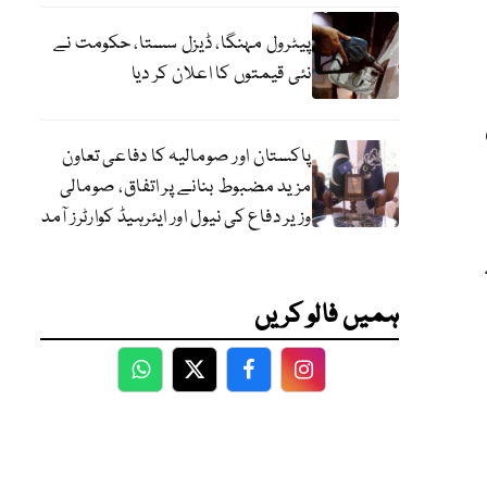
پیٹرول مہنگا، ڈیزل سستا، حکومت نے
نئی قیمتوں کا اعلان کر دیا
پاکستان اور صومالیہ کا دفاعی تعاون
مزید مضبوط بنانے پر اتفاق، صومالی
وزیر دفاع کی نیول اور ایئرہیڈ کوارٹرز آمد
ہمیں فالو کریں
WhatsApp
Twitter
Facebook
Facebook