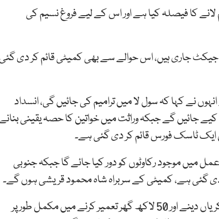
لانے کا فیصلہ کیا ہے اور اس کے لیے فروغ نسیم کی
یک کے تحت 28 ارب روپے کے پراجیکٹ جاری ہیں، اس حوالے سے بھی کمیٹی قائم کر دی گئی
نہوں نے کہا کہ سول لا میں ترامیم کی جائیں گی، انسداد
 جائیں گے جبکہ وراثت میں خواتین کا حصہ یقینی بنانے
 ایک ٹاسک فورس قائم کر دی گئی ہے۔
عمل میں موجود رکاوٹوں کو دور کیا جائے گا جبکہ جنوبی
دی گئی ہے، کمیٹی کے سربراہ شاہ محمود قریشی ہوں گے۔
وفاقی وزیراطلاعات کا کہنا تھا کہ حکومت ایک کروڑ نوکریاں دینے اور 50 لاکھ گھر تعمیر کرنے میں مکمل طور پر