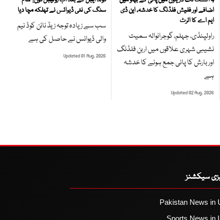
اضافے اور فلیش فلڈنگ کا خدشہ، این ڈی
سنگ کی نئی ڈیوائس نے تہلکہ مچا دیا
ایم اے کا الرٹ
سب سے زیادہ توجہ زیڈ نائن کوڈ نیم
راولپنڈی، جہلم، گوجرانوالہ سمیت
والی ڈیوائس نے حاصل کی ہے
نشیبی شہری علاقوں میں اربن فلڈنگ
Updated 01 Aug, 2026
اور بارش کا پانی جمع ہونے کا خدشہ
ہے
Updated 02 Aug, 2026
یزی سیکشنز
Pakistan News in 
Sports News in 