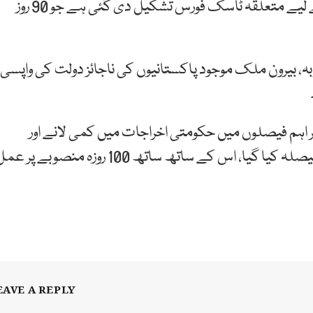
سنجیدہ ہے اور اس منصوبے کو تکمیل تک پہنچانے کے لیے متعلقہ ٹاسک فورس تشکیل دی گئی ہے جو 90 روز
میں بتایا کہ 10 بلین ٹری منصوبہ، بیرون ملک موجود پاکستانیوں کی ناجائز دولت کی واپسی
گر اہم فیصلوں میں حکومتی اخراجات میں کمی لانے اور
سادگی اختیار کرنے کے لیے بھی ٹاسک فورس بنانے کا فیصلہ کیا گیا، اس کے ساتھ ساتھ 100 روزہ منصوبے پر
EAVE A REPLY