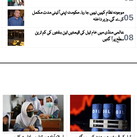
موجودہ نظام کہیں نہیں جا رہا، حکومت اپنی آئینی مدت مکمل
6
05
کرے گی، وزیر داخلہ
عالمی منڈی میں خام تیل کی قیمتیں تین ہفتوں کی کم ترین
9
08
سطح پر آ گئیں
تیل کی قیمتوں میں مزید کمی ہو گئی،
اسلام آباد میں تعلیمی ادارے کل سے