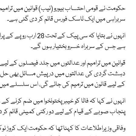
حکومت نے قومی احتساب بیورو (نیب) قوانین میں ترامیم 
سربراہی میں ایک ٹاسک فورس قائم کر دی گئی ہے۔
انہوں نے بتایا کہ سی پ
ہے جس کے سربراہ خسرو بختیار ہوں گے۔
قوانین میں ترامیم اور عدالتوں میں جلد فیصلوں کے لیے ا
دہشت گردی کی عدالتوں میں درپیش مسائل بھی حل کیے
کے لیے قانون میں ترمیم کی جائے گی، اس سلسلے میں
انہوں نے کہا کہ فاٹا کو خیبرپختونخوا میں ضم کرنے کے 
پنجاب صوبے کے قیام کے لیے دو رکنی کمیٹی قائم کر 