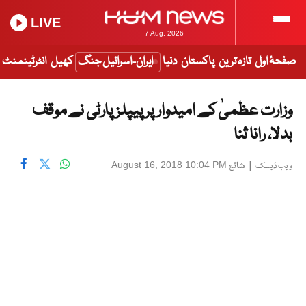
LIVE
7 Aug, 2026
صفحۂ اول
تازہ ترین
پاکستان
دنیا
ایران-اسرائیل جنگ
کھیل
انٹرٹینمنٹ
وزارت عظمیٰ کے امیدوار پر پیپلز پارٹی نے موقف
بدلا، رانا ثنا
|
شائع
August 16, 2018 10:04 PM
ویب ڈیسک