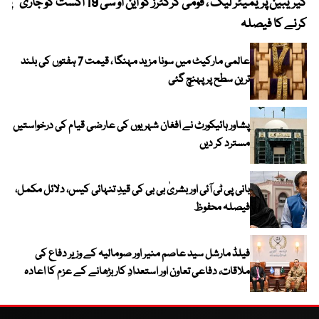
کیریبین پریمیئر لیگ ، قومی کرکٹرز کو این او سی 19 اگست کو جاری
پیٹ
کرنے کا فیصلہ
عالمی مارکیٹ میں سونا مزید مہنگا ، قیمت 7 ہفتوں کی بلند
ترین سطح پر پہنچ گئی
پشاور ہائیکورٹ نے افغان شہریوں کی عارضی قیام کی درخواستیں
مسترد کر دیں
بانی پی ٹی آئی اور بشریٰ بی بی کی قیدِ تنہائی کیس، دلائل مکمل،
فیصلہ محفوظ
فیلڈ مارشل سید عاصم منیر اور صومالیہ کے وزیر دفاع کی
ملاقات، دفاعی تعاون اور استعدادِ کار بڑھانے کے عزم کا اعادہ