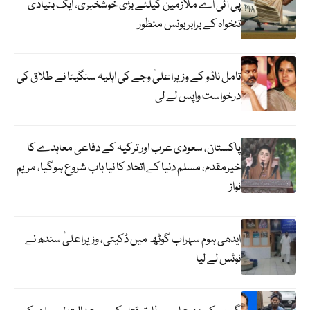
پی آئی اے ملازمین کیلئے بڑی خوشخبری، ایک بنیادی
تنخواہ کے برابر بونس منظور
تامل ناڈو کے وزیراعلیٰ وجے کی اہلیہ سنگیتا نے طلاق کی
درخواست واپس لے لی
پاکستان، سعودی عرب اور ترکیہ کے دفاعی معاہدے کا
خیرمقدم، مسلم دنیا کے اتحاد کا نیا باب شروع ہوگیا، مریم
نواز
ایدھی ہوم سہراب گوٹھ میں ڈکیتی، وزیراعلیٰ سندھ نے
نوٹس لے لیا