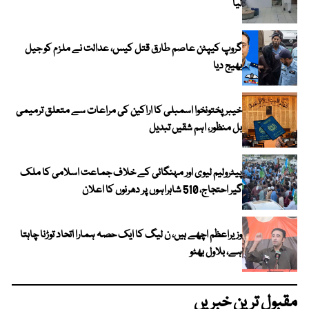
لیا
گروپ کیپٹن عاصم طارق قتل کیس، عدالت نے ملزم کو جیل
بھیج دیا
خیبرپختونخوا اسمبلی کا اراکین کی مراعات سے متعلق ترمیمی
بل منظور، اہم شقیں تبدیل
پیٹرولیم لیوی اور مہنگائی کے خلاف جماعت اسلامی کا ملک
گیر احتجاج، 510 شاہراہوں پر دھرنوں کا اعلان
وزیراعظم اچھے ہیں، ن لیگ کا ایک حصہ ہمارا اتحاد توڑنا چاہتا
ہے، بلاول بھٹو
مقبول ترین خبریں