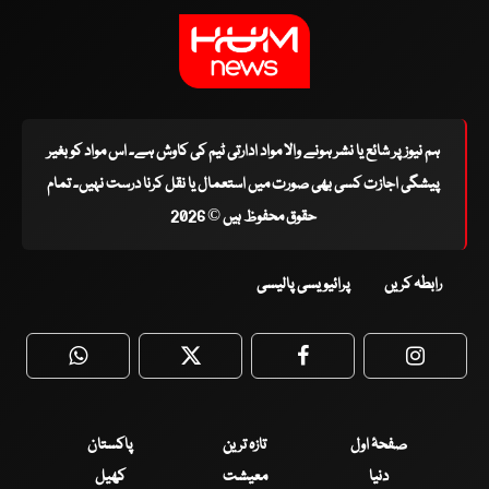
ہم نیوز پر شائع یا نشر ہونے والا مواد ادارتی ٹیم کی کاوش ہے۔ اس مواد کو بغیر
پیشگی اجازت کسی بھی صورت میں استعمال یا نقل کرنا درست نہیں۔ تمام
حقوق محفوظ ہیں © 2026
رابطہ کریں
پرائیویسی پالیسی
WhatsApp
Twitter
Facebook
Faceboo
صفحۂ اول
تازہ ترین
پاکستان
دنیا
معیشت
کھیل