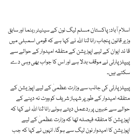
اسلام آباد: پاکستان مسلم لیگ نون کے سینیئر رہنما اور سابق
وزیر قانون پنجاب رانا ثنا اللہ نے کہا ہے کہ قومی اسمبلی میں
قا ئد ایوان کے لیے اپوزیشن کے متفقہ امیدوار کے حوالے سے
پیپلز پارٹی نے موقف بدلا ہے اور اس کا جواب بھی وہی دے
سکتے ہیں۔
پیپلز پارٹی کی جانب سے وزارت عظمیٰ کے لیے اپوزیشن کے
متفقہ امیدوار کے طور پر شہباز شریف کو ووٹ نہ دینے کے
حوالے سے خبروں پر ردعمل دیتے ہوئے رانا ثنا اللہ نے کہا کہ
اپوزپشن کا متفقہ فیصلہ تھا کہ وزارت عظمیٰ کے لیے
اپوزیشن کا امیدوار نون لیگ سے ہوگا، انہوں نے کہا کہ جب