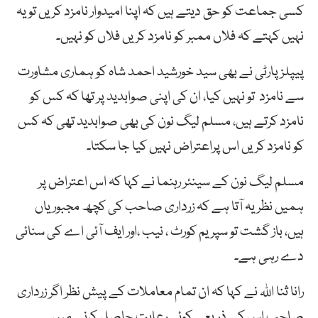
کسی جماعت کو حق دیتے ہیں کہ اپنا امیدوار نامزد کریں تو یہ
نہیں کہتے کہ فلاں ممبر کو نامزد کریں فلاں کو نہیں۔
پیپلز پارٹی نے بھی سید خورشید احمد شاہ کو ہماری مشاورت
سے نامزد تو نہیں کیا، ان کی اپنی صوابدید پر تھا کہ کس کو
نامزد کرتے ہیں، مسلم لیگ نون کی بھی صوابدید تھی کہ کس
کو نامزد کریں اس پراعتراض نہیں کیا جا سکتا۔
مسلم لیگ نون کے سینئر رہنما نے کہا کہ اس اعتراض پر
ہمیں نظر یہ آتا ہے کہ زرداری صاحب کی کچھ مجبوریاں
ہیں، باز گشت تو سپریم کورٹ ، نیب ،اور ایف آئی اے کی سنائی
دے رہی ہے۔
رانا ثنا اللہ نے کہا کہ ان تمام معاملات کے پیش نظر اگر زرداری
صاحب اس کے ذریعے کوئی رعایت حاصل کرنے میں