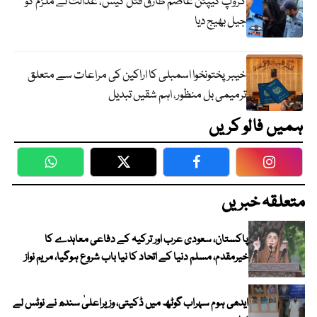
گروپ کیپٹن عاصم طارق قتل کیس، عدالت نے ملزم کو
جیل بھیج دیا
خیبرپختونخوا اسمبلی کا اراکین کی مراعات سے متعلق
ترمیمی بل منظور، اہم شقیں تبدیل
ہمیں فالو کریں
WhatsApp
Twitter
Facebook
Faceboo
متعلقہ خبریں
پاکستان، سعودی عرب اور ترکیہ کے دفاعی معاہدے کا
خیرمقدم، مسلم دنیا کے اتحاد کا نیا باب شروع ہوگیا، مریم نواز
ایدھی ہوم سہراب گوٹھ میں ڈکیتی، وزیراعلیٰ سندھ نے نوٹس لے