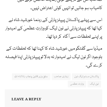
کامیاب ہو جائیں تو انہیں کوئی اعتراض نہیں۔
اس سے پہلے پاکستان پیپلزپارٹی کے رہنما خورشید شاہ نے
کہا تھا کہ پیپلز پارٹی نے نون لیگ کو وزارتِ عظمیٰ کے امیدوار
پر اپنے تحفظات سے آگاہ کر دیا تھا۔
میڈیا سے گفتگو میں خورشید شاہ کا کہنا تھا کہ تحفظات کے
باوجود اگر نون لیگ نے امیدوار نہ بدلا تو پیپلز پارٹی اپنا فیصلہ
کرے گی۔
پاکستان مسلم لیگ نون
زرداری صاحب
سابق وزیر قانون پنجاب رانا ثناء اللہ
نون لیگ
وزارت عظمیٰ
LEAVE A REPLY