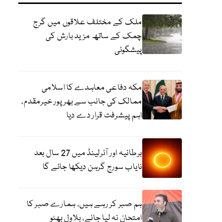
ملک کے مختلف علاقوں میں گرج
چمک کے ساتھ مزید بارش کی
پیشگوئی
مکہ دفاعی معاہدے کا اسلامی
ممالک کی جانب سے بھرپور خیرمقدم،
اہم پیشرفت قرار دے دیا
برطانیہ اور آئرلینڈ میں 27 سال بعد
نایاب سورج گرہن دیکھا جائے گا
ہم صبر کر رہے ہیں، ہمارے صبر کا
امتحان نہ لیا جائے، بلاول بھٹو