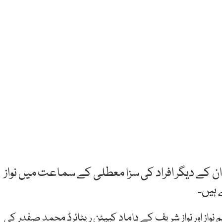
ان کے دیگر افراد کی سزا معطلی کے سماعت میں نواز
 ہیں۔
م نواز اور نواز شریف کے داماد کیپٹن ریٹائرڈ محمد صفدر کی