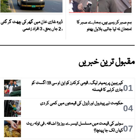
ڈیرہ غازی خان میں گھر کی چھت گر گئی
ہم صبر کر رہے ہیں، ہمارے صبر کا
، 2 جاں بحق ، 3 افراد زخمی
امتحان نہ لیا جائے، بلاول بھٹو
مقبول ترین خبریں
کیریبین پریمیئر لیگ ، قومی کرکٹرز کو این او سی 19 اگست کو
01
جاری کرنے کا فیصلہ
حکومت نے پیٹرول اور ڈیزل کی قیمتوں میں کمی کر دی
04
سونے کی قیمت میں مسلسل تیسرے روز بڑا اضافہ ، فی تولہ ریٹ
07
کہاں تک جا پہنچا؟