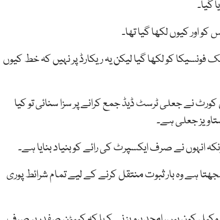
ا گیا۔
ک فونسیکا کو لکھا گیا لیکن یہ ریکارڈ پر نہیں کہ خط کیوں
ل کورٹ نے جعلی ٹرسٹ ڈیڈ جمع کرانے پر سزا سنائی تو کیا
ستاویز جعلی ہے۔
ونکہ انہوں نے صرف ایکسپرٹ کی رائے کو بنیاد بنایا ہے۔
ا ہے وہ بار ثبوت منتقل کرنے کے لیے تمام شرائط پوری
کیل کون ہیں، امجد پرویز نے کہا کہ کیپٹن صفدر پر صرف