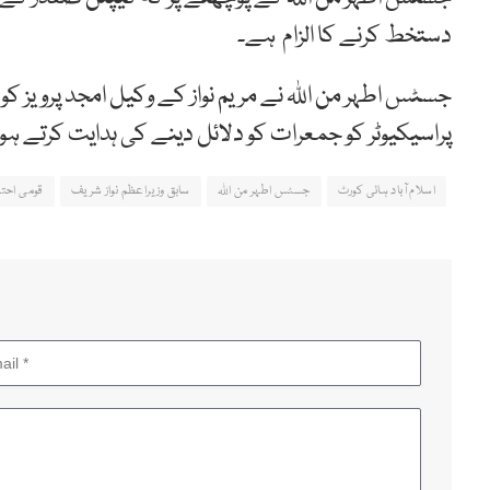
دستخط کرنے کا الزام ہے۔
جسٹس اطہر من اللہ نے مریم نواز کے وکیل امجد پرویز ک
پراسیکیوٹر کو جمعرات کو دلائل دینے کی ہدایت کرتے
اسلام آباد ہائی کورٹ
جسٹس اطہر من اللہ
سابق وزیراعظم نواز شریف
قومی احتس