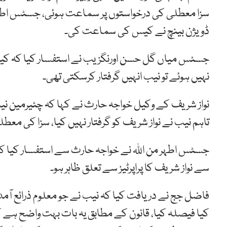
سزا معطلی کی درخواستوں پر سماعت ہوئی، جسٹس اطہر
ڈویژن بینچ نے کیس کی سماعت کی۔
جسٹس میاں گل حسن اورنگزیب نے استفسار کیا کہ کیا
نہیں ہوئے تو نیب انہیں گرفتار کرسکتی تھی۔
نواز شریف کے وکیل خواجہ حارث نے کہا کہ چئیرمین نیب
تاہم نیب نے نواز شریف کو گرفتار نہیں کیا، سزا کی مع
جسٹس اطہر من اللہ نے خواجہ حارث سے استفسار کیا ک
سے نواز شریف کا پراپرٹیز سے تعلق ظاہر ہو۔
فاضل جج نے دریافت کیا کہ نیب نے جو معلوم ذرائع آ
کیا فیصلہ کیا، قانون کے مطابق یہ بات بہت واضح ہے کہ