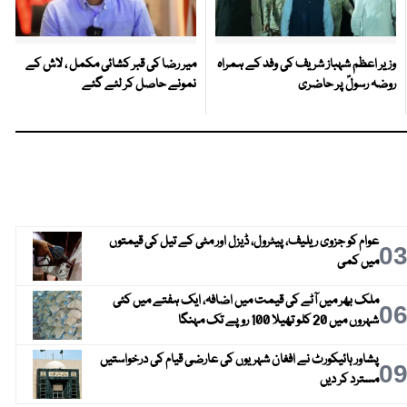
وزیر اعظم شہباز شریف کی وفد کے ہمراہ
میر رضا کی قبر کشائی مکمل ، لاش کے
روضہ رسولؐ پر حاضری
نمونے حاصل کر لئے گئے
عوام کو جزوی ریلیف، پیٹرول، ڈیزل اور مٹی کے تیل کی قیمتوں
0
میں کمی
ملک بھر میں آٹے کی قیمت میں اضافہ، ایک ہفتے میں کئی
0
شہروں میں 20 کلو تھیلا 100 روپے تک مہنگا
پشاور ہائیکورٹ نے افغان شہریوں کی عارضی قیام کی درخواستیں
0
مسترد کر دیں