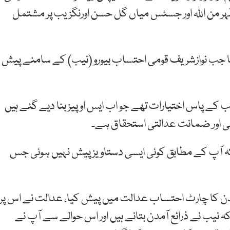
 من اللہ اور جسٹس میاں گل حسن اورنگزیب پر مشتمل
 جب نوازشریف قومی احتساب بیورو (نیب) کے سامنے پیش
 کے پاس اختیارات تھے جو اب ایس او پیز بنا دیے گئے ہیں
طلی اور ضمانت عدالتی استحقاق ہے۔
ہ آپ کے مطابق کوئی ایسی دستاویز پیش نہیں ہوئی جس
مدن کا چارٹ احتساب عدالت میں پیش کیا، عدالت نے اس پر
 نیب نے ذرائع آمدن بتانے ہیں اور اس حوالے سے آپ نے