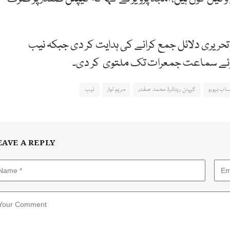
و تحریری دلائل جمع کرانے کی ہدایت کر دی جبکہ نیب
 ہوئے سماعت جمعرات تک ملتوی کر دی۔
اب بیورو
کیپٹن ریٹائرڈ محمد صفدر
مریم نواز
نیب
EAVE A REPLY