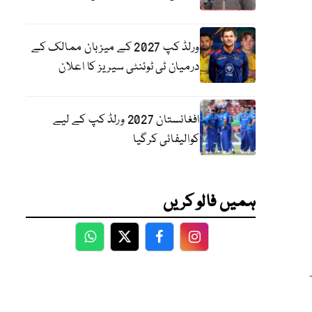
ورلڈ کپ 2027 کے میزبان ممالک کے
درمیان ٹی ٹوئنٹی سیریز کا اعلان
افغانستان 2027 ورلڈ کپ کے لیے
کوالیفائی کرگیا
ہمیں فالو کریں
WhatsApp
Twitter
Facebook
Facebook