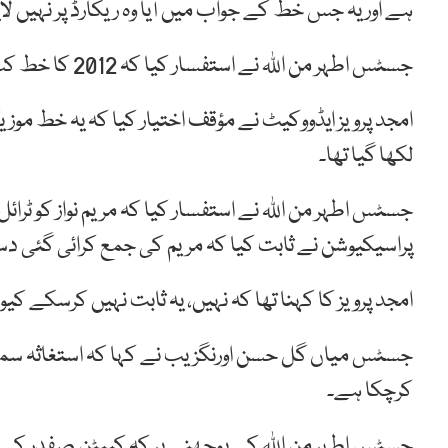
ہے اور یہ جس خط کے جواب میں آیا وہ ریکارڈ پر نہیں لای
جسٹس اطہر من اللہ نے استفسار کیا کہ 2012 کا خط کس کو اور کیوں لکھا گیا تھا۔
امجد پرویز ایڈووکیٹ نے مؤقف اختیار کیا کہ یہ خط موزی
لکھا گیا تھا۔
جسٹس اطہر من اللہ نے استفسار کیا کہ مریم نواز کو ٹرائ
پراسیکیوشن نے ثابت کیا کہ مریم کی جمع کرائی گئی د
امجد پرویز کا کہنا تھا کہ نہیں، یہ ثابت نہیں کرسکے کی
جسٹس میاں گل حسن اورنگزیب نے کہا کہ استغاثہ سمجھت
کرچکا ہے۔
جسٹس اطہر من اللہ کے پوچھنے پر کہ کیپٹن صفدر کے و