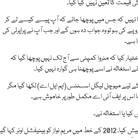
ی قیمت کا تعین نہیں کیا گیا۔
ا نہیں کہ جس میں پوچھا جائے کہ آپ پیسے کیسے لے کر
ے، اگر ملزمان کے پاس رقم 10 روپے ہے اور پراپرٹی 15 روپے کی ہو تو وہ جواب دہ ہوں گے اور جب آپ نے پراپرٹی کی
ا ہے۔
اختیار کیا کہ منروا کمپنی سے آج تک نہیں پوچھا گیا کہ
استغاثہ نے اسے پوچھنا ہی گوارہ نہیں کیا۔
 لیے میوچل لیگل اسسٹنس (ایم ایل اے) لکھا گیا مگر
امجد پرویز ایڈووکیٹ نے جواب دیا کہ یہ خط استغاثہ نے پیش کیا، 2012 کے خط میں مریم نواز کو بینیفشل اونر کہا گی