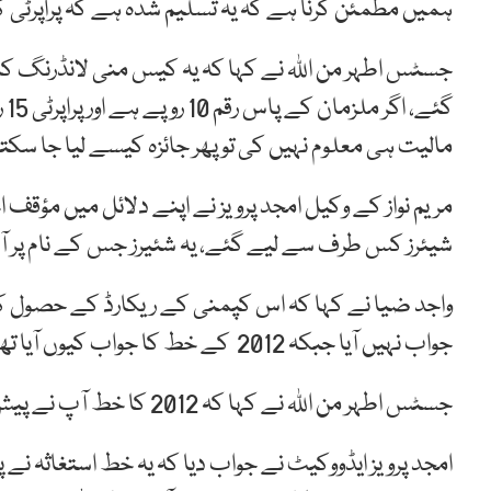
ہمیں مطمئن کرنا ہے کہ یہ تسلیم شدہ ہے کہ پراپرٹی ک
جسٹس اطہر من اللہ نے کہا کہ یہ کیس منی لانڈرنگ ک
گئ
مالیت ہی معلوم نہیں کی تو پھر جائزہ کیسے لیا جا سکت
مریم نواز کے وکیل امجد پرویز نے اپنے دلائل میں مؤقف 
شیئرز کس طرف سے لیے گئے، یہ شئیرز جس کے نام پر آئے 
واجد ضیا نے کہا کہ اس کپمنی کے ریکارڈ کے حصول کے
جواب نہیں آیا جبکہ 2012 کے خط کا جواب کیوں آیا تھا اس پر ایف آئی اے مکمل طور پر خاموش ہے۔
جسٹس اطہر من اللہ نے کہا کہ 2012 کا خط آپ نے پیش کیا یا استغاثہ نے۔