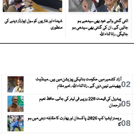
الٹی گنتی والے خود بھی سیدھے ہو
شہداء اور غازیوں کو سول ایوارڈز دینے کی
جائیں گے ، ان کی گنتی بھی سیدھی ہو
منظوری
جائیگی ، رانا ثناء اللہ
آزاد کشمیر میں حکومت بنانیکی پوزیشن میں ہیں ، مینڈیٹ
3
02
چھیننے نہیں دیں گے ، رانا ثناء اللہ ، امیر مقام
پیٹرول کی قیمت 228 روپے فی لیٹر کی جائے، حافظ نعیم
6
05
الرحمان
ویمنز ایشیا کپ 2026، پاکستان اور بھارت کا مقابلہ دبئی میں ہو
9
08
گا