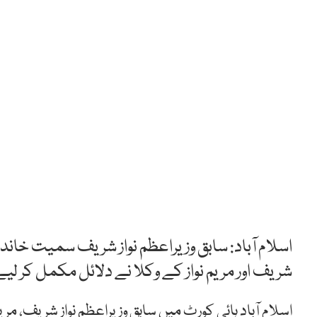
اسلام آباد: سابق وزیراعظم نواز شریف سمیت خاند
شریف اور مریم نواز کے وکلا نے دلائل مکمل کر لیے
اسلام آباد ہائی کورٹ میں سابق وزیراعظم نواز شریف، مری