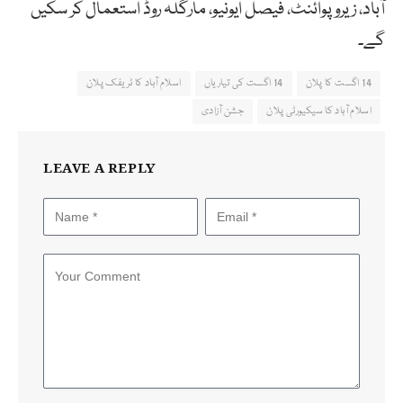
آباد، زیروپوائنٹ، فیصل ایونیو، مارگلہ روڈ استعمال کر سکیں
گے۔
14 اگست کا پلان
14 اگست کی تیاریاں
اسلام آباد کا ٹریفک پلان
اسلام آباد کا سیکیورٹی پلان
جشن آزادی
LEAVE A REPLY