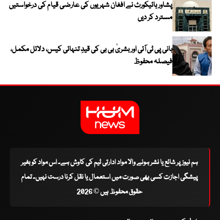
پشاور ہائیکورٹ نے افغان شہریوں کی عارضی قیام کی درخواستیں
مسترد کر دیں
بانی پی ٹی آئی اور بشریٰ بی بی کی قیدِ تنہائی کیس، دلائل مکمل،
فیصلہ محفوظ
ہم نیوز پر شائع یا نشر ہونے والا مواد ادارتی ٹیم کی کاوش ہے۔ اس مواد کو بغیر
پیشگی اجازت کسی بھی صورت میں استعمال یا نقل کرنا درست نہیں۔ تمام
حقوق محفوظ ہیں © 2026