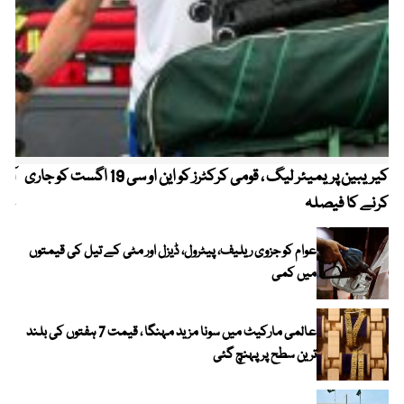
کیریبین پریمیئر لیگ ، قومی کرکٹرز کو این او سی 19 اگست کو جاری
آز
کرنے کا فیصلہ
چھی
عوام کو جزوی ریلیف، پیٹرول، ڈیزل اور مٹی کے تیل کی قیمتوں
میں کمی
عالمی مارکیٹ میں سونا مزید مہنگا ، قیمت 7 ہفتوں کی بلند
ترین سطح پر پہنچ گئی