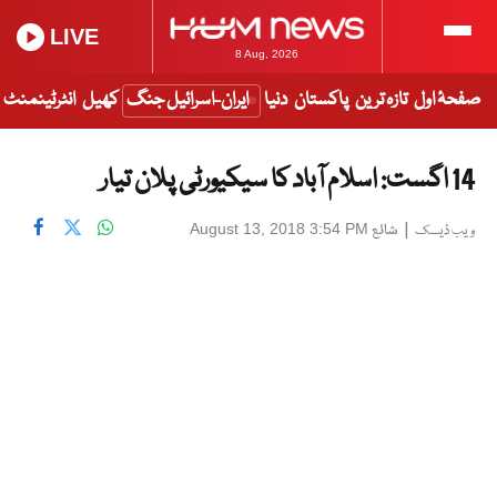
LIVE
8 Aug, 2026
صفحۂ اول
تازہ ترین
پاکستان
دنیا
ایران-اسرائیل جنگ
کھیل
انٹرٹینمنٹ
14 اگست: اسلام آباد کا سیکیورٹی پلان تیار
|
شائع
August 13, 2018 3:54 PM
ویب ڈیسک