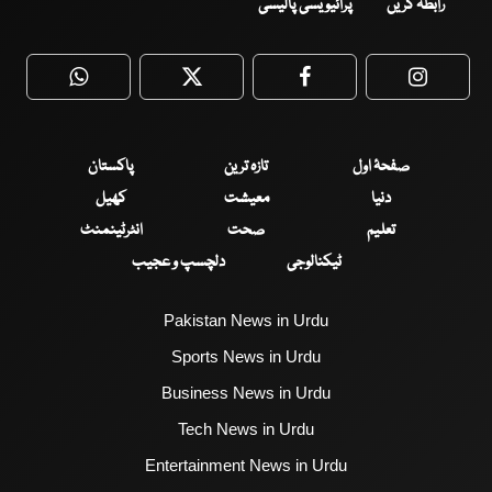
رابطہ کریں
پرائیویسی پالیسی
WhatsApp
Twitter
Facebook
Faceboo
صفحۂ اول
تازہ ترین
پاکستان
دنیا
معیشت
کھیل
تعلیم
صحت
انٹرٹینمنٹ
ٹیکنالوجی
دلچسپ و عجیب
Pakistan News in Urdu
Sports News in Urdu
Business News in Urdu
Tech News in Urdu
Entertainment News in Urdu