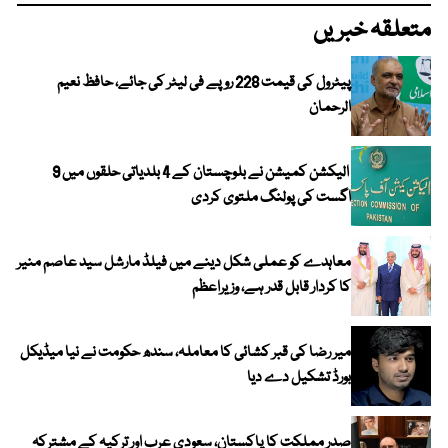
متعلقہ خبریں
پیٹرول کی قیمت 228 روپے فی لیٹر کی جائے، حافظ نعیم
الرحمان
الیکشن کمیشن نے بلوچستان کے 4 بلدیاتی حلقوں میں 9
اگست کی پولنگ ملتوی کردی
معاہدے کو عملی شکل دینے میں فیلڈ مارشل سید عاصم منیر
کا کردار قابل قدر ہے، وزیراعظم
میر رضا کی قبر کشائی کا معاملہ، سندھ حکومت نے نیا میڈیکل
بورڈ تشکیل دے دیا
صدر مملکت کا پاکستان، سعودی عرب اور ترکیہ کے مشترکہ