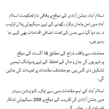
اسلام آباد: جشن آزادی کے موقع پر وفاقی دارالحکومت اسلام
آباد میں امن وامان برقرار رکھنے کے لیے سیکیورٹی پلان ترتیب
دے دیا گیا ہے جس کے تحت اضافی اقدامات بھی کیے جا
رہے ہیں۔
معاملہ سے واقف ذرائع کے مطابق 14 اگست کے موقع
پر شہریوں کی جان و مال کے تحفظ کے لیے پٹرولنگ ٹیمیں
تشکیل دی گئی ہیں جو مختلف مقامات پر تعینات کی جائیں
گی۔
اسلام آباد کے اہم مقامات میں سے ایک، کنوینشن سینٹر
میں جشن آزادی کی تقریب کے موقع پر 200 سیکیورٹی اہلکار
تعینات کیے جائیں گے۔