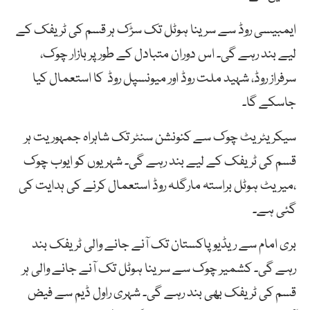
ایمبیسی روڈ سے سرینا ہوٹل تک سڑک ہر قسم کی ٹریفک کے
لیے بند رہے گی۔ اس دوران متبادل کے طور پر بازار چوک،
سرفراز روڈ، شہید ملت روڈ اور میونسپل روڈ کا استعمال کیا
جاسکے گا۔
سیکریٹریٹ چوک سے کنونشن سنٹر تک شاہراہ جمہوریت ہر
قسم کی ٹریفک کے لیے بند رہے گی۔ شہریوں کو ایوب چوک
،میریٹ ہوٹل براستہ مارگلہ روڈ استعمال کرنے کی ہدایت کی
گئی ہے۔
بری امام سے ریڈیو پاکستان تک آنے جانے والی ٹریفک بند
رہے گی۔ کشمیر چوک سے سرینا ہوٹل تک آنے جانے والی ہر
قسم کی ٹریفک بھی بند رہے گی۔ شہری راول ڈیم سے فیض