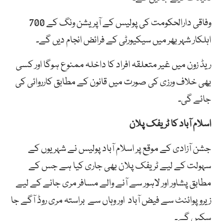
وفاقی دارالحکومت کی پولیس کے آپریشن ونگ کے 700
اہلکار شہر بھر میں سیکیورٹی کے فرائض انجام دیں گے۔
ریڈ زون میں غیر متعلقہ افراد کا داخلہ ممنوع ہوگا اور کسی
بھی خلاف ورزی کی صورت میں قانون کے مطابق کارروائی کی
جائے گی۔
اسلام آباد کا ٹریفک پلان
جشن آزادی کے موقع پر اسلام آباد پولیس نے شہریوں کے
سہولت کے لیے ٹریفک پلان بھی جاری کیا ہے جس کے
مطابق پشاور اور لاہور سے آنے والے مسافر مری جانے کے لیے
زیرو پوائنٹ سے فیض آباد اور وہاں سے براستہ مری روڈ آگے جا
سکیں گے۔