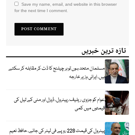
Save my name, email, and website in this browser
for the next time I comment.
تازہ ترین خبریں
مسلمان متحد ہوں تو ہر چیلنج کا ڈٹ کر مقابلہ کر سکتے
ہیں، ایرانی وزیر خارجہ
عوام کو جزوی ریلیف، پیٹرول، ڈیزل اور مٹی کے تیل کی
قیمتوں میں کمی
پیٹرول کی قیمت 228 روپے فی لیٹر کی جائے، حافظ نعیم