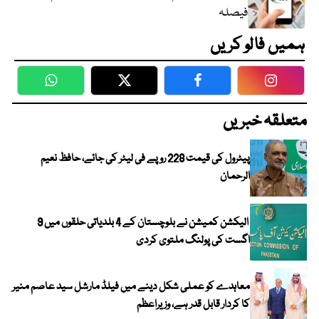
فیصلہ
ہمیں فالو کریں
WhatsApp
Twitter
Facebook
Faceboo
متعلقہ خبریں
پیٹرول کی قیمت 228 روپے فی لیٹر کی جائے، حافظ نعیم
الرحمان
الیکشن کمیشن نے بلوچستان کے 4 بلدیاتی حلقوں میں 9
اگست کی پولنگ ملتوی کردی
معاہدے کو عملی شکل دینے میں فیلڈ مارشل سید عاصم منیر
کا کردار قابل قدر ہے، وزیراعظم