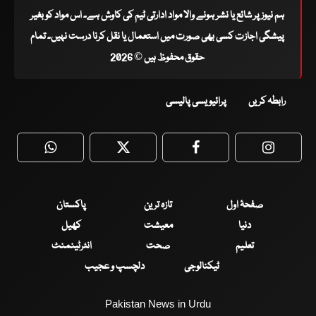
ہم نیوز پر شائع یا نشر ہونے والا مواد ادارتی ٹیم کی کاوش ہے۔ اس مواد کو بغیر
پیشگی اجازت کسی بھی صورت میں استعمال یا نقل کرنا درست نہیں۔ تمام
حقوق محفوظ ہیں © 2026
رابطہ کریں
پرائیویسی پالیسی
WhatsApp
Twitter
Facebook
Faceboo
صفحۂ اول
تازہ ترین
پاکستان
دنیا
معیشت
کھیل
تعلیم
صحت
انٹرٹینمنٹ
ٹیکنالوجی
دلچسپ و عجیب
Pakistan News in Urdu