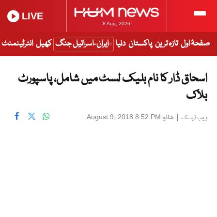
LIVE
8 Aug, 2026
صفحۂ اول
تازہ ترین
پاکستان
دنیا
ایران-اسرائیل جنگ
کھیل
انٹرٹینمنٹ
اسحاق ڈار کا نام بلیک لسٹ میں شامل، پاسپورٹ
بلاک
|
شائع
August 9, 2018 8:52 PM
ویب ڈیسک