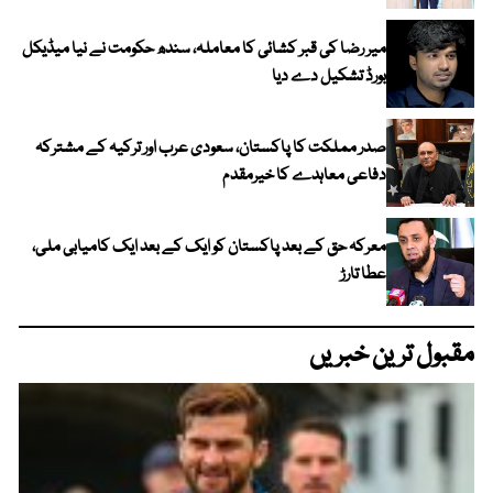
میر رضا کی قبر کشائی کا معاملہ، سندھ حکومت نے نیا میڈیکل
بورڈ تشکیل دے دیا
صدر مملکت کا پاکستان، سعودی عرب اور ترکیہ کے مشترکہ
دفاعی معاہدے کا خیرمقدم
معرکہ حق کے بعد پاکستان کو ایک کے بعد ایک کامیابی ملی،
عطا تارڑ
مقبول ترین خبریں