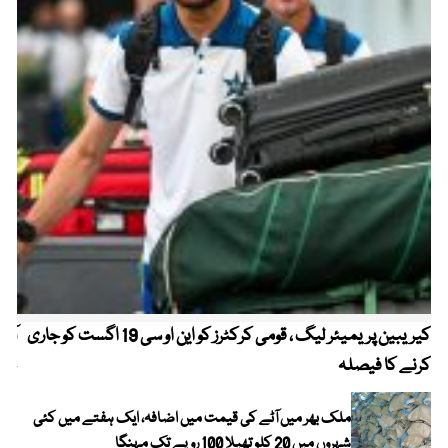
کیریبین پریمیئر لیگ ، قومی کرکٹرز کو این او سی 19 اگست کو جاری
آز
کرنے کا فیصلہ
چھی
ملک بھر میں آٹے کی قیمت میں اضافہ، ایک ہفتے میں کئی
شہروں میں 20 کلو تھیلا 100 روپے تک مہنگا