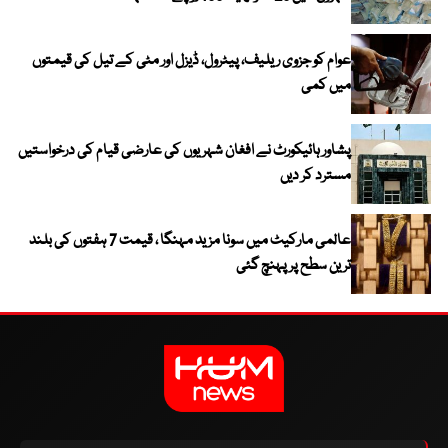
عوام کو جزوی ریلیف، پیٹرول، ڈیزل اور مٹی کے تیل کی قیمتوں
میں کمی
پشاور ہائیکورٹ نے افغان شہریوں کی عارضی قیام کی درخواستیں
مسترد کر دیں
عالمی مارکیٹ میں سونا مزید مہنگا ، قیمت 7 ہفتوں کی بلند
ترین سطح پر پہنچ گئی