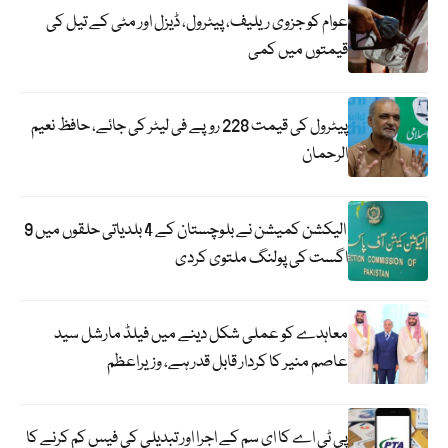
عوام کو جزوی ریلیف، پیٹرول، ڈیزل اور مٹی کے تیل کی
قیمتوں میں کمی
پیٹرول کی قیمت 228 روپے فی لیٹر کی جائے، حافظ نعیم
الرحمان
الیکشن کمیشن نے بلوچستان کے 4 بلدیاتی حلقوں میں 9
اگست کی پولنگ ملتوی کردی
معاہدے کو عملی شکل دینے میں فیلڈ مارشل سید
عاصم منیر کا کردار قابل قدر ہے، وزیراعظم
پی ٹی اے کا ای سم کے اجرا اور تبدیلی کی فیس کم کرنے کا