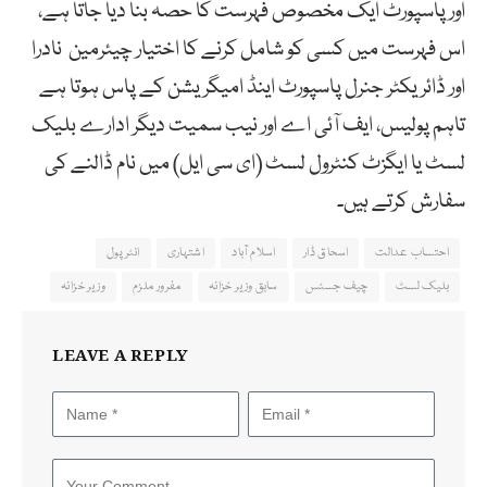
اور پاسپورٹ ایک مخصوص فہرست کا حصہ بنا دیا جاتا ہے،
اس فہرست میں کسی کو شامل کرنے کا اختیار چیئرمین نادرا
اور ڈائریکٹر جنرل پاسپورٹ اینڈ امیگریشن کے پاس ہوتا ہے
تاہم پولیس، ایف آئی اے اور نیب سمیت دیگر ادارے بلیک
لسٹ یا ایگزٹ کنٹرول لسٹ (ای سی ایل) میں نام ڈالنے کی
سفارش کرتے ہیں۔
احتساب عدالت
اسحاق ڈار
اسلام آباد
اشتہاری
انٹرپول
بلیک لسٹ
چیف جسٹس
سابق وزیر خزانہ
مفرور ملزم
وزیر خزانہ
LEAVE A REPLY