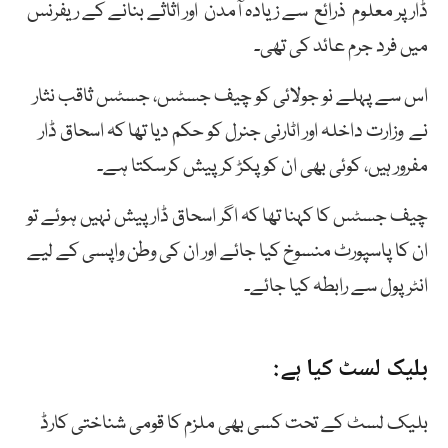
ڈار پر معلوم ذرائع سے زیادہ آمدن اور اثاثے بنانے کے ریفرنس
میں فرد جرم عائد کی تھی۔
اس سے پہلے نو جولائی کو چیف جسٹس، جسٹس ثاقب نثار
نے وزارت داخلہ اور اٹارنی جنرل کو حکم دیا تھا کہ اسحاق ڈار
مفرور ہیں، کوئی بھی ان کو پکڑ کرپیش کرسکتا ہے۔
چیف جسٹس کا کہنا تھا کہ اگر اسحاق ڈار پیش نہیں ہوئے تو
ان کا پاسپورٹ منسوخ کیا جائے اور ان کی وطن واپسی کے لیے
انٹرپول سے رابطہ کیا جائے۔
بلیک لسٹ کیا ہے:
بلیک لسٹ کے تحت کسی بھی ملزم کا قومی شناختی کارڈ