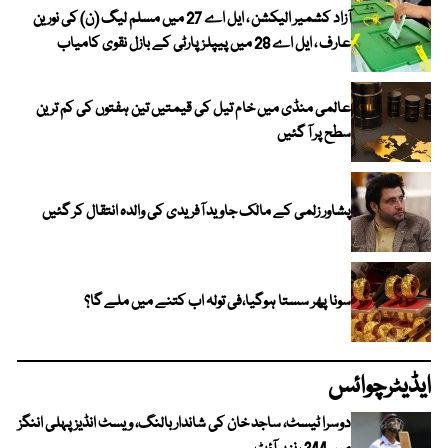
آزاد کشمیر الیکشن ، ایل اے 27 میں مسلم لیگ (ن) کی نورین
عارف ، ایل اے 28 میں پیپلز پارٹی کے بازل نقوی کامیاب
عالمی منڈی میں خام تیل کی قیمتیں تین ہفتوں کی کم ترین
سطح پر آ گئیں
پشاور زلمی کے مالک جاوید آفریدی کی والدہ انتقال کر گئیں
سونا پھر سستا ہوگیا،فی تولہ اب کتنے میں ملے گا؟
ایڈیٹرچوائس
دوسرا ٹیسٹ، ساجد خان کی شاندار بالنگ، ویسٹ انڈیز پہلی اننگز