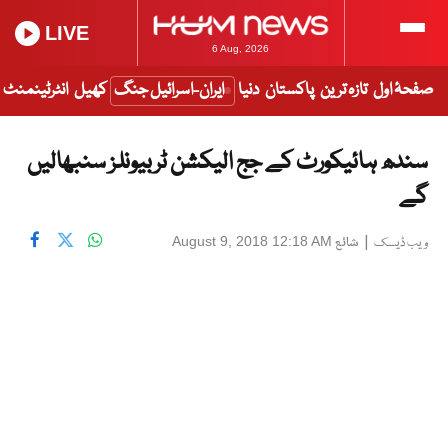
LIVE
6 Aug, 2026
صفحۂ اول
تازہ ترین
پاکستان
دنیا
ایران-اسرائیل جنگ
کھیل
انٹرٹینمنٹ
سندھ ہائیکورٹ کے جج الیکشن ٹربیونلز سنبھالیں
گے
|
شائع
August 9, 2018 12:18 AM
ویب ڈیسک