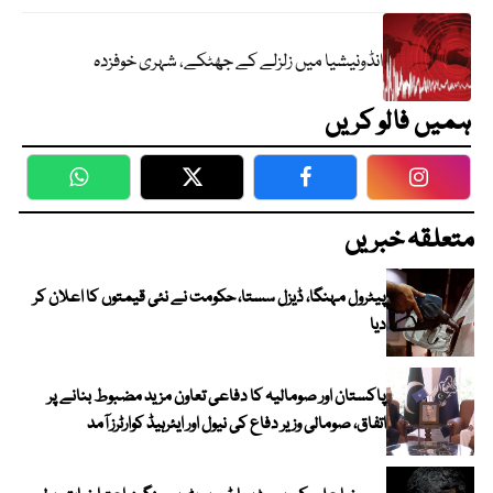
انڈونیشیا میں زلزلے کے جھٹکے، شہری خوفزدہ
ہمیں فالو کریں
WhatsApp
Twitter
Facebook
Faceboo
متعلقہ خبریں
پیٹرول مہنگا، ڈیزل سستا، حکومت نے نئی قیمتوں کا اعلان کر
دیا
پاکستان اور صومالیہ کا دفاعی تعاون مزید مضبوط بنانے پر
اتفاق، صومالی وزیر دفاع کی نیول اور ایئرہیڈ کوارٹرز آمد