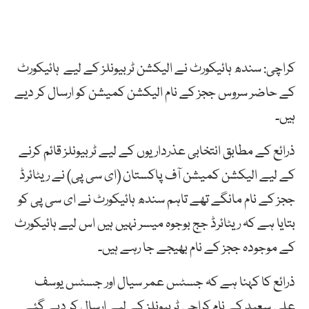
کراچی: سندھ ہائیکورٹ نے الیکشن ٹربیونلز کے لیے ہائیکورٹ
کے حاضر سروس ججز کے نام الیکشن کمیشن کو ارسال کر دیے
ہیں۔
ذرائع کے مطابق انتخابی عذرداریوں کے لیے ٹربیونلز قائم کرنے
کے لیے الیکشن کمیشن آف پاکستان (ای سی پی) نے ریٹائرڈ
ججز کے نام مانگے تھے تاہم سندھ ہائیکورٹ نے ای سی پی کو
بتایا ہے کہ ریٹائرڈ جج بوجوہ میسر نہیں ہیں اس لیے ہائیکورٹ
کے موجودہ ججز کے نام بھیجے جا رہے ہیں۔
ذرائع کا کہنا ہے کہ جسٹس عمر سیال اور جسٹس یوسف
علی سعید کے نام کراچی ٹربیونلز کے لیے ارسال کر دیے گئے