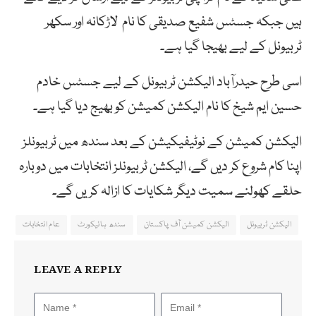
ہیں جبکہ جسٹس شفیع صدیقی کا نام لاڑکانہ اور سکھر
ٹربیونل کے لیے بھیجا گیا ہے۔
اسی طرح حیدرآباد الیکشن ٹربیونل کے لیے جسٹس خادم
حسین ایم شیخ کا نام الیکشن کمیشن کو بھیج دیا گیا ہے۔
الیکشن کمیشن کے نوٹیفیکیشن کے بعد سندھ میں ٹربیونلز
اپنا کام شروع کر دیں گے، الیکشن ٹربیونلز انتخابات میں دوبارہ
حلقے کھولنے سمیت دیگر شکایات کا ازالہ کریں گے۔
الیکشن ٹربیونل
الیکشن کمیشن آف پاکستان
سندھ ہائیکورٹ
عام انتخابات
LEAVE A REPLY