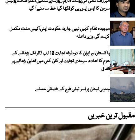
میر رضا علی کی پوسٹ مارٹم رپورٹ پر سنگین اعتراضات، پولیس
سرجن کا ایس ایس پی کو لکھا گیا خط سامنے آ گیا
موجودہ نظام کہیں نہیں جا رہا، حکومت اپنی آئینی مدت مکمل
کرے گی، وزیر داخلہ
پاکستان اور ایران کا دوطرفہ تجارت 10 ارب ڈالر تک بڑھانے کے
عزم کا اعادہ، سرحدی تجارت اور کان کنی میں تعاون بڑھانے پر
اتفاق
جنوبی لبنان پر اسرائیلی فوج کے فضائی حملے
مقبول ترین خبریں