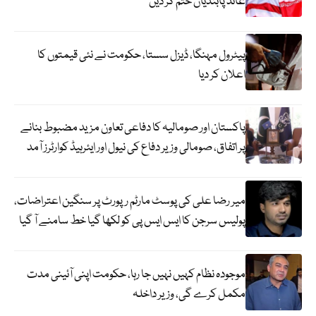
عائد پابندیاں ختم کر دیں
پیٹرول مہنگا، ڈیزل سستا، حکومت نے نئی قیمتوں کا
اعلان کر دیا
پاکستان اور صومالیہ کا دفاعی تعاون مزید مضبوط بنانے
پر اتفاق، صومالی وزیر دفاع کی نیول اور ایئرہیڈ کوارٹرز آمد
میر رضا علی کی پوسٹ مارٹم رپورٹ پر سنگین اعتراضات،
پولیس سرجن کا ایس ایس پی کو لکھا گیا خط سامنے آ گیا
موجودہ نظام کہیں نہیں جا رہا، حکومت اپنی آئینی مدت
مکمل کرے گی، وزیر داخلہ