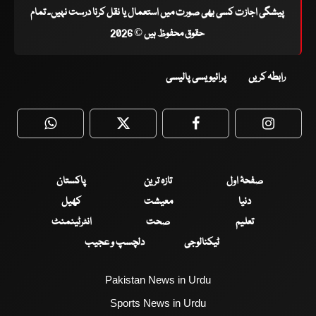
پیشگی اجازت کسی بھی صورت میں استعمال یا نقل کرنا درست نہیں۔ تمام
حقوق محفوظ ہیں © 2026
رابطہ کریں
پرائیویسی پالیسی
WhatsApp
Twitter
Facebook
Faceboo
صفحۂ اول
تازہ ترین
پاکستان
دنیا
معیشت
کھیل
تعلیم
صحت
انٹرٹینمنٹ
ٹیکنالوجی
دلچسپ و عجیب
Pakistan News in Urdu
Sports News in Urdu