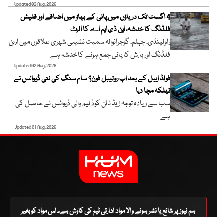
Updated 02 Aug, 2026
4 اگست تک دریاؤں میں پانی کے بہاؤ میں اضافے اور فلیش
فلڈنگ کا خدشہ، این ڈی ایم اے کا الرٹ
راولپنڈی، جہلم، گوجرانوالہ سمیت نشیبی شہری علاقوں میں اربن
فلڈنگ اور بارش کا پانی جمع ہونے کا خدشہ ہے
Updated 02 Aug, 2026
فولڈ ایبل کے بعد اب رولیبل فون؟ سام سنگ کی نئی ڈیوائس نے
تہلکہ مچا دیا
سب سے زیادہ توجہ زیڈ نائن کوڈ نیم والی ڈیوائس نے حاصل کی
ہے
Updated 01 Aug, 2026
ہم نیوز پر شائع یا نشر ہونے والا مواد ادارتی ٹیم کی کاوش ہے۔ اس مواد کو بغیر