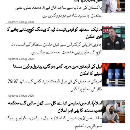
میں 344 رنز پر آؤٹ
پاکستان کی جانب سے ساجد خان نے 4، محمد علی، علی
عثمان اور عبید شاہ نے دو دو وکٹیں لیں
Updated 03 Aug, 2026
مائیک اسمتھ کو قومی ٹیسٹ ٹیم کا بیٹنگ کوچ بنائے جانے کا
قوی امکان
جنوبی افریقی کرکٹر اس سے قبل ملتان سلطانز کے اسسٹنٹ
کوچ کے طور پر بھی خدمات انجام دے چکے ہیں
Updated 03 Aug, 2026
تیل کی قیمتوں میں مزید کمی ہو گئی، پیٹرول و ڈیزل سستا
ہونے کا امکان
امریکی خام تیل کی فی بیرل قیمت مزید کمی کے ساتھ 78.97
ڈالر کی سطح پر آ گئی
Updated 03 Aug, 2026
اسلام آباد میں تعلیمی ادارے کل سے کھل جائیں گے، محکمہ
تعلیم سندھ کا بھی اہم اعلان
ہفتے میں 6 روز تدریس کا اطلاق صرف سرکاری اسکولوں پر ہوگا،
صوبائی وزیر تعلیم