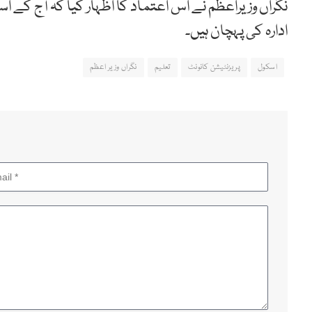
نگراں وزیراعظم نے اس اعتماد کا اظہار کیا کہ آج کے اسا
ادارہ کی پہچان ہیں۔
اسکول
پریزنٹیشن کانونٹ
تعلیم
نگراں وزیر اعظم