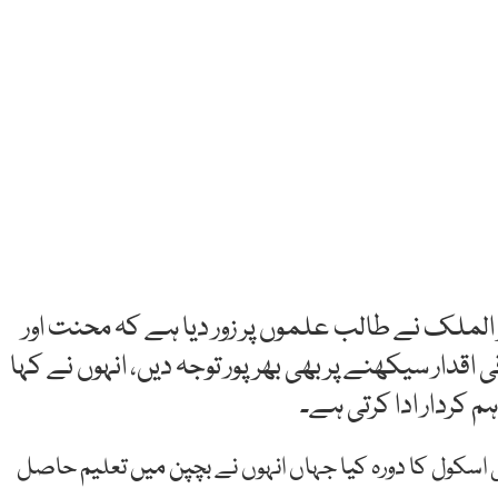
الملک نے طالب علموں پر زور دیا ہے کہ محنت اور
قدار سیکھنے پر بھی بھرپور توجہ دیں، انہوں نے کہا
 کردار ادا کرتی ہے۔
ئی اسکول کا دورہ کیا جہاں انہوں نے بچپن میں تعلیم حاصل