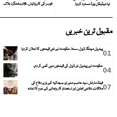
فورسز کی کارروائیاں ، 10دہشتگرد ہلاک
نیا میڈیکل بورڈ مسترد کردیا
مقبول ترین خبریں
پیٹرول مہنگا، ڈیزل سستا، حکومت نے نئی قیمتوں کا اعلان کر دیا
01
حکومت نے پیٹرول اور ڈیزل کی قیمتوں میں کمی کر دی
04
فیلڈ مارشل سید عاصم منیر اور صومالیہ کے وزیر دفاع کی
07
ملاقات، دفاعی تعاون اور استعدادِ کار بڑھانے کے عزم کا اعادہ