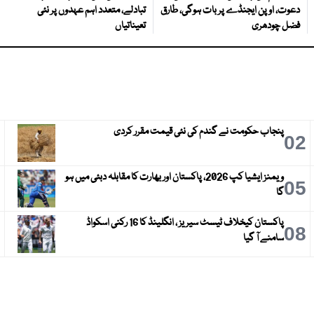
دعوت، اوپن ایجنڈے پر بات ہوگی، طارق
تبادلے، متعدد اہم عہدوں پر نئی
فضل چودھری
تعیناتیاں
پنجاب حکومت نے گندم کی نئی قیمت مقرر کردی
3
02
ویمنز ایشیا کپ 2026، پاکستان اور بھارت کا مقابلہ دبئی میں ہو
6
05
گا
پاکستان کیخلاف ٹیسٹ سیریز ، انگلینڈ کا 16 رکنی اسکواڈ
9
08
سامنے آ گیا