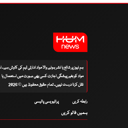
ہم نیوز پر شائع یا نشر ہونے والا مواد ادارتی ٹیم کی کاوش ہے۔ 
مواد کو بغیر پیشگی اجازت کسی بھی صورت میں استعمال یا
نقل کرنا درست نہیں۔ تمام حقوق محفوظ ہیں © 2026
رابطہ کریں
پرائیویسی پالیسی
ہمیں فالو کریں