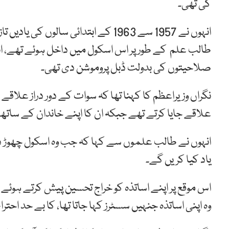
کی تھی۔
طالب علم کے طور پر اس اسکول میں داخل ہوئے تھے، انہ
صلاحیتوں کی بدولت ڈبل پروموشن دی تھی۔
علاقے جایا کرتے تھے جبکہ ان کا اپنے خاندان کے ساتھ
انہوں نے طالب علموں سے کہا کہ جب وہ اسکول چھوڑ دیں
یاد کیا کریں گے۔
اس موقع پر اپنے اساتذہ کو خراج تحسین پیش کرتے ہوئے
وہ اپنی اساتذہ جنہیں سسٹرز کہا جاتا تھا، کا بے حد احترا