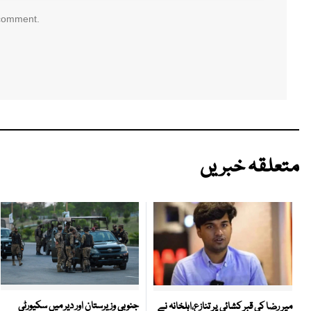
 comment.
متعلقہ خبریں
جنوبی وزیرستان اور دیر میں سکیورٹی
میر رضا کی قبر کشائی پر تنازع،اہلخانہ نے