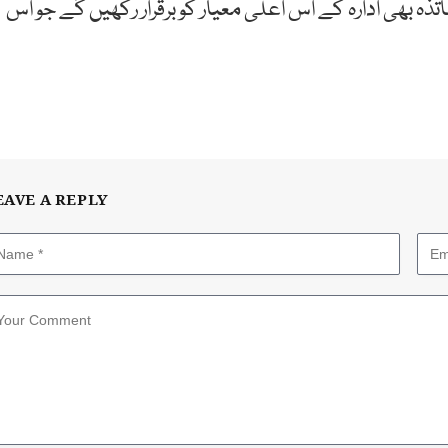
تذہ بھی ادارہ کے اس اعلیٰ معیار کو برقرار رکھیں گے جو اس
EAVE A REPLY