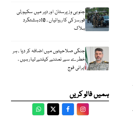
جنوبی وزیرستان اور دیر میں سکیورٹی
فورسز کی کارروائیاں ، 10دہشتگرد
ہلاک
جنگی صلاحیتوں میں اضافہ کر دیا ، ہر
خطرے سے نمٹنے کیلئے تیار ہیں ،
ایرانی فوج
ہمیں فالو کریں
WhatsApp
Twitter
Facebook
Facebook