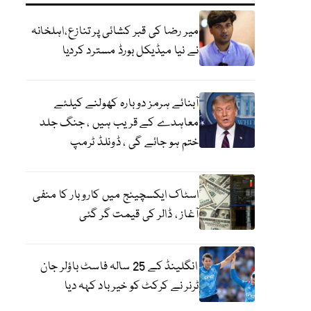
میر رضا کی قبر کشائی پر تنازع،اہلخانہ
نے نیا میڈیکل بورڈ مسترد کردیا
آبنائے ہرمز دوبارہ کھولنے کیلئے
معاہدے کے قریب ہیں ، جنگ جلد
ختم ہو جائے گی ، ڈونلڈ ٹرمپ
اسٹاک ایکسچینج میں کاروبار کا منفی
آغاز ، ڈالر کی قیمت گر گئی
انگلینڈ کے 25 سالہ فاسٹ باؤلر جان
ٹرنر نے کرکٹ کو خیر باد کہہ دیا