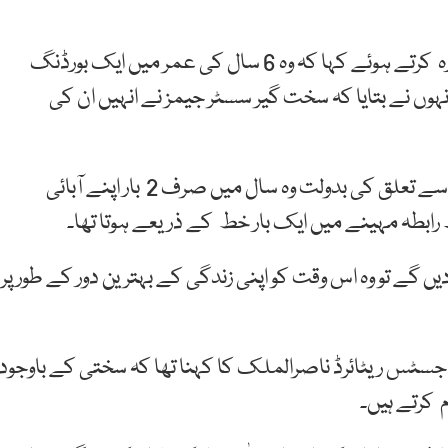
انہوں نے 1957 سے 1963 کے ابتدائی سالوں کی یادیں تازہ کرتے ہوئے کہا کہ وہ 6 سال کی عمر میں ایک بورڈنگ
وں نے بتایا کہ سخت گیر سسٹر جیمز نے انہیں ان کی
نگراں وزیراعظم کا کہنا تھا کہ سوات کے دور دراز علاقے سے تعلق کی بدولت وہ سال میں صرف 2 بار اپنے آبائی
 رابطہ مہینے میں ایک بار خط کے ذریعے ہوتا تھا۔
 گے تو وہ اس وقت کو اپنی زندگی کے بہترین دور کے طور پر
 جسٹس ریٹائرڈ ناصرالملک کا کہنا تھا کہ سختی کے باوجود
م کرتے ہیں۔