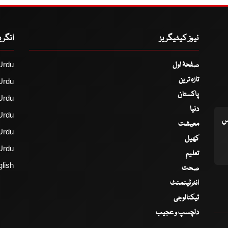
نیوز کیٹیگریز
انگر
صفحۂ اول
Urdu
تازہ ترین
Urdu
پاکستان
Urdu
دنیا
Urdu
اس
معیشت
Urdu
کھیل
Urdu
تعلیم
lish
صحت
انٹرٹینمنٹ
ٹیکنالوجی
دلچسپ و عجیب