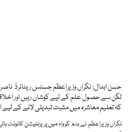
حسن ابدال: نگراں وزیراعظم جسٹس ریٹائرڈ ناصر 
لگن سے حصول علم کے لیے کوشاں رہیں اور اخلاقی ا
کہ تعلیم معاشرہ میں مثبت تبدیلی لانے کے لیے اہم
نگراں وزیراعظم نے بدھ کو واہ میں پریزنٹیشن کانونٹ ہا