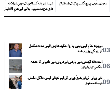
سعودی عرب پہنچ گئے، پر تپاک استقبال
شہباز شریف کے نام، پاک چین شراکت
داری مزید مضبوط بنانے کے عزم کا اظہار
موجودہ نظام کہیں نہیں جا رہا، حکومت اپنی آئینی مدت مکمل
0
کرے گی، وزیر داخلہ
آئندہ 48 گھنٹوں میں بارشوں اور دریاؤں میں طغیانی کا خدشہ،
0
ہنگامی تیاریاں تیز
بانی پی ٹی آئی اور بشریٰ بی بی کی قیدِ تنہائی کیس، دلائل مکمل،
0
فیصلہ محفوظ