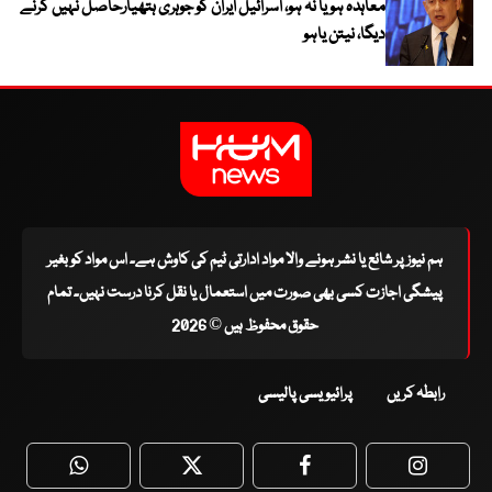
معاہدہ ہو یا نہ ہو، اسرائیل ایران کو جوہری ہتھیارحاصل نہیں کرنے
دیگا، نیتن یاہو
ہم نیوز پر شائع یا نشر ہونے والا مواد ادارتی ٹیم کی کاوش ہے۔ اس مواد کو بغیر
پیشگی اجازت کسی بھی صورت میں استعمال یا نقل کرنا درست نہیں۔ تمام
حقوق محفوظ ہیں © 2026
رابطہ کریں
پرائیویسی پالیسی
WhatsApp
Twitter
Facebook
Faceboo