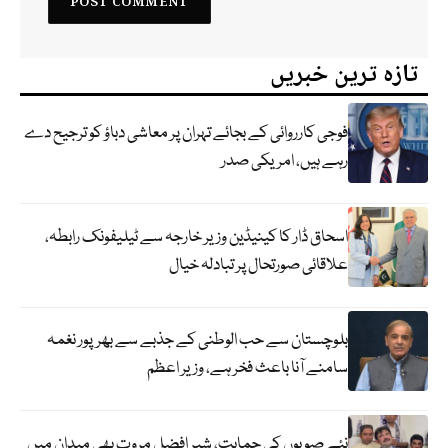
تازہ ترین خبریں
فوجی کارروائی کے بجائے تہران پر معاشی دباؤ کو ترجیح دے
رہے ہیں، امریکی صدر
اسحاق ڈار کا کینیڈین وزیر خارجہ سے ٹیلیفونک رابطہ،
علاقائی صورتحال پر تبادلہ خیال
بلوچستان سے حب الوطنی کے جذبے سے بھرپور نغمہ
سامنے آنا باعث فخر ہے، وزیر اعظم
نئے صوبوں کی حمایت، شیر افضل مروت بھی میدان میں