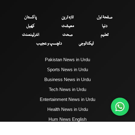
صفحۂ اول
تازہ ترین
پاکستان
دنیا
معیشت
کھیل
تعلیم
صحت
انٹرٹینمنٹ
ٹیکنالوجی
دلچسپ و عجیب
Pakistan News in Urdu
Sports News in Urdu
Business News in Urdu
Tech News in Urdu
Entertainment News in Urdu
Health News in Urdu
Hum News English