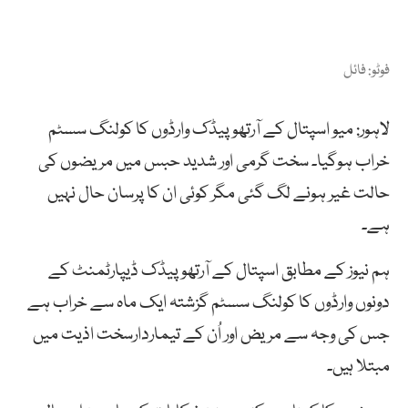
فوٹو: فائل
لاہور: میو اسپتال کے آرتھوپیڈک وارڈوں کا کولنگ سسٹم
خراب ہوگیا۔ سخت گرمی اور شدید حبس میں مریضوں کی
حالت غیر ہونے لگ گئی مگر کوئی ان کا پرسان حال نہیں
ہے۔
ہم نیوز کے مطابق اسپتال کے آرتھوپیڈک ڈیپارٹمنٹ کے
دونوں وارڈوں کا کولنگ سسٹم گزشتہ ایک ماہ سے خراب ہے
جس کی وجہ سے مریض اور اُن کے تیماردارسخت اذیت میں
مبتلا ہیں۔