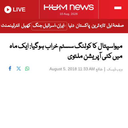
LIVE
10 Aug, 2026
صفحۂ اول
تازہ ترین
پاکستان
دنیا
ایران-اسرائیل جنگ
کھیل
انٹرٹینمنٹ
میواسپتال کا کولنگ سسٹم خراب ہوگیا: ایک ماہ
میں کئی آپریشن ملتوی
|
شائع
August 5, 2018 11:33 AM
ویب ڈیسک