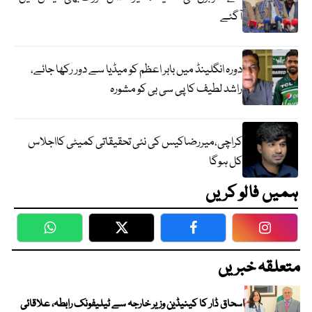
آگئے
دورہ انگلینڈ میں بابر اعظم کو میڈیا سے دور رکھا جائے،
راشد لطیف کا پی سی بی کو مشورہ
کراچی،میررضاکیس کی نئی تحقیقاتی کمیٹی کااجلاس
کل ہوگا
ہمیں فالو کریں
WhatsApp
Twitter
Facebook
Faceboo
متعلقہ خبریں
اسحاق ڈار کا کینیڈین وزیر خارجہ سے ٹیلیفونک رابطہ، علاقائی