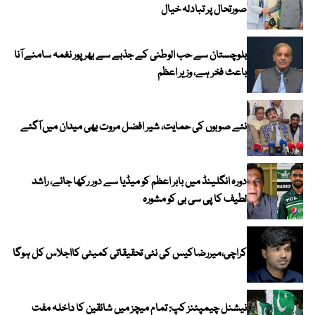
صورتحال پر تبادلہ خیال
بلوچستان سے حب الوطنی کے جذبے سے بھرپور نغمہ سامنے آنا
باعث فخر ہے، وزیر اعظم
نئے صوبوں کی حمایت، شیر افضل مروت بھی میدان میں آگئے
دورہ انگلینڈ میں بابر اعظم کو میڈیا سے دور رکھا جائے، راشد
لطیف کا پی سی بی کو مشورہ
کراچی،میررضاکیس کی نئی تحقیقاتی کمیٹی کااجلاس کل ہوگا
نیشنل چیمپئنز کپ: تمام میچز میں شائقین کا داخلہ مفت