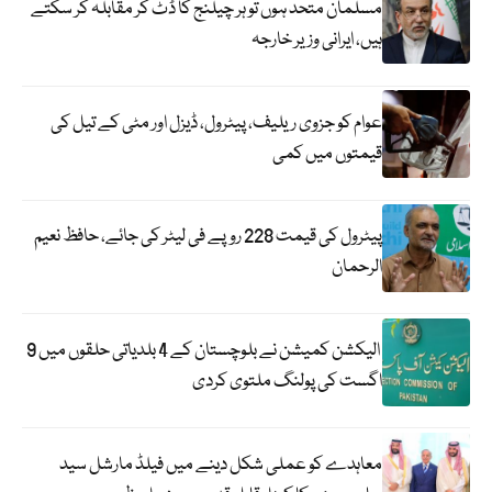
مسلمان متحد ہوں تو ہر چیلنج کا ڈٹ کر مقابلہ کر سکتے
ہیں، ایرانی وزیر خارجہ
عوام کو جزوی ریلیف، پیٹرول، ڈیزل اور مٹی کے تیل کی
قیمتوں میں کمی
پیٹرول کی قیمت 228 روپے فی لیٹر کی جائے، حافظ نعیم
الرحمان
الیکشن کمیشن نے بلوچستان کے 4 بلدیاتی حلقوں میں 9
اگست کی پولنگ ملتوی کردی
معاہدے کو عملی شکل دینے میں فیلڈ مارشل سید