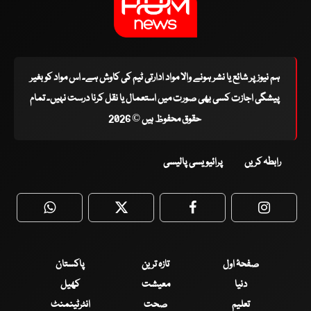
ہم نیوز پر شائع یا نشر ہونے والا مواد ادارتی ٹیم کی کاوش ہے۔ اس مواد کو بغیر
پیشگی اجازت کسی بھی صورت میں استعمال یا نقل کرنا درست نہیں۔ تمام
حقوق محفوظ ہیں © 2026
رابطہ کریں
پرائیویسی پالیسی
WhatsApp
Twitter
Facebook
Faceboo
صفحۂ اول
تازہ ترین
پاکستان
دنیا
معیشت
کھیل
تعلیم
صحت
انٹرٹینمنٹ