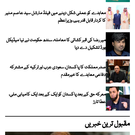
معاہدے کو عملی شکل دینے میں فیلڈ مارشل سید عاصم منیر
کا کردار قابل قدر ہے، وزیراعظم
میر رضا کی قبر کشائی کا معاملہ، سندھ حکومت نے نیا میڈیکل
بورڈ تشکیل دے دیا
صدر مملکت کا پاکستان، سعودی عرب اور ترکیہ کے مشترکہ
دفاعی معاہدے کا خیرمقدم
معرکہ حق کے بعد پاکستان کو ایک کے بعد ایک کامیابی ملی،
عطا تارڑ
مقبول ترین خبریں