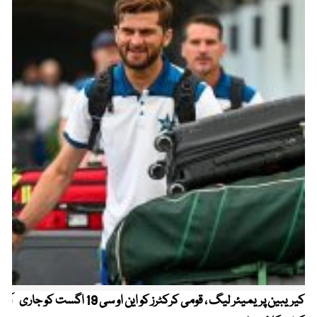
کیریبین پریمیئر لیگ ، قومی کرکٹرز کو این او سی 19 اگست کو جاری
آز