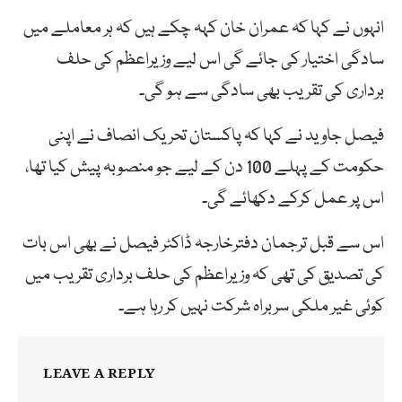
انہوں نے کہا کہ عمران خان کہہ چکے ہیں کہ ہر معاملے میں
سادگی اختیار کی جائے گی اس لیے وزیراعظم کی حلف
برداری کی تقریب بھی سادگی سے ہو گی۔
فیصل جاوید نے کہا کہ پاکستان تحریک انصاف نے اپنی
حکومت کے پہلے 100 دن کے لیے جو منصوبہ پیش کیا تھا،
اس پر عمل کرکے دکھائے گی۔
اس سے قبل ترجمان دفترخارجہ ڈاکٹر فیصل نے بھی اس بات
کی تصدیق کی تھی کہ وزیراعظم کی حلف برداری تقریب میں
کوئی غیر ملکی سربراہ شرکت نہیں کر رہا ہے۔
LEAVE A REPLY