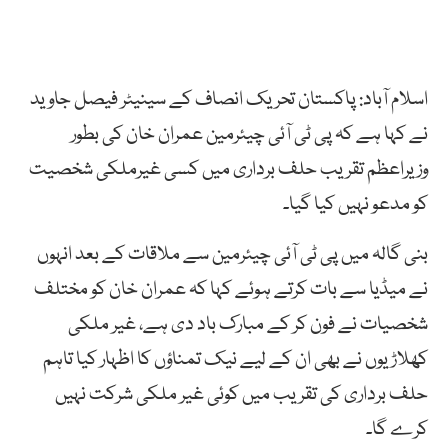
اسلام آباد: پاکستان تحریک انصاف کے سینیٹر فیصل جاوید
نے کہا ہے کہ پی ٹی آئی چیئرمین عمران خان کی بطور
وزیراعظم تقریب حلف برداری میں کسی غیرملکی شخصیت
کو مدعو نہیں کیا گیا۔
بنی گالہ میں پی ٹی آئی چیئرمین سے ملاقات کے بعد انہوں
نے میڈیا سے بات کرتے ہوئے کہا کہ عمران خان کو مختلف
شخصیات نے فون کر کے مبارک باد دی ہے، غیر ملکی
کھلاڑیوں نے بھی ان کے لیے نیک تمناؤں کا اظہار کیا تاہم
حلف برداری کی تقریب میں کوئی غیر ملکی شرکت نہیں
کرے گا۔