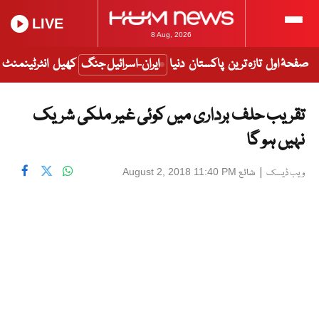
LIVE
8 Aug, 2026
صفحۂ اول
تازہ ترین
پاکستان
دنیا
ایران-اسرائیل جنگ
کھیل
انٹرٹینمنٹ
تقریب حلف برداری میں کوئی غیر ملکی شریک
نہیں ہو گا
|
شائع
August 2, 2018 11:40 PM
ویب ڈیسک