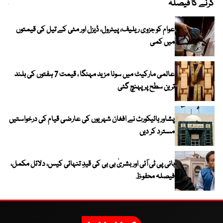
کرنے کا فیصلہ
چھی
عوام کو جزوی ریلیف، پیٹرول، ڈیزل اور مٹی کے تیل کی قیمتوں
میں کمی
عالمی مارکیٹ میں سونا مزید مہنگا ، قیمت 7 ہفتوں کی بلند
ترین سطح پر پہنچ گئی
پشاور ہائیکورٹ نے افغان شہریوں کی عارضی قیام کی درخواستیں
مسترد کر دیں
بانی پی ٹی آئی اور بشریٰ بی بی کی قیدِ تنہائی کیس، دلائل مکمل،
فیصلہ محفوظ