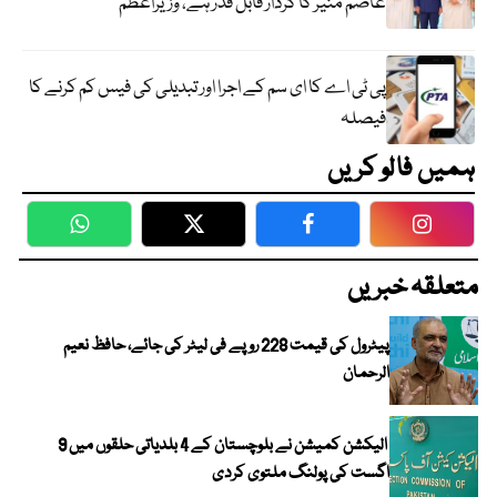
عاصم منیر کا کردار قابل قدر ہے، وزیراعظم
پی ٹی اے کا ای سم کے اجرا اور تبدیلی کی فیس کم کرنے کا
فیصلہ
ہمیں فالو کریں
WhatsApp
Twitter
Facebook
Faceboo
متعلقہ خبریں
پیٹرول کی قیمت 228 روپے فی لیٹر کی جائے، حافظ نعیم
الرحمان
الیکشن کمیشن نے بلوچستان کے 4 بلدیاتی حلقوں میں 9
اگست کی پولنگ ملتوی کردی