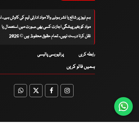
ہم نیوز پر شائع یا نشر ہونے والا مواد ادارتی ٹیم کی کاوش ہے۔ 
مواد کو بغیر پیشگی اجازت کسی بھی صورت میں استعمال یا
نقل کرنا درست نہیں۔ تمام حقوق محفوظ ہیں © 2026
رابطہ کریں
پرائیویسی پالیسی
ہمیں فالو کریں
WhatsApp
Twitter
Facebook
Facebook