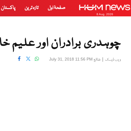
صفحۂ اول
تازہ ترین
پاکستان
8 Aug, 2026
چوہدری برادران اور علیم 
|
شائع
July 31, 2018 11:56 PM
ویب ڈیسک