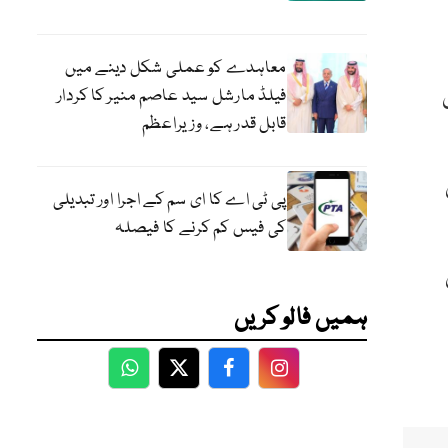
معاہدے کو عملی شکل دینے میں
فیلڈ مارشل سید عاصم منیر کا کردار
قابل قدر ہے، وزیراعظم
پی ٹی اے کا ای سم کے اجرا اور تبدیلی
کی فیس کم کرنے کا فیصلہ
ہمیں فالو کریں
WhatsApp
Twitter
Facebook
Facebook