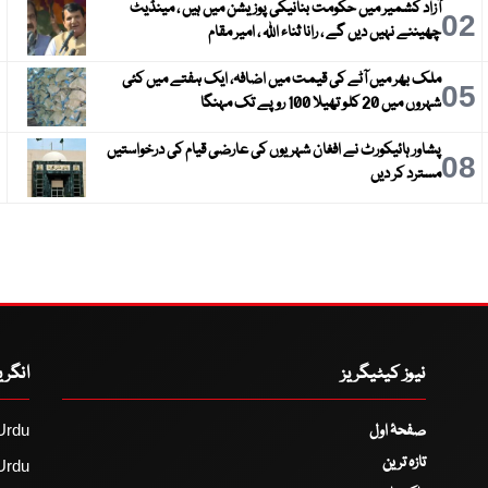
آزاد کشمیر میں حکومت بنانیکی پوزیشن میں ہیں ، مینڈیٹ
3
02
چھیننے نہیں دیں گے ، رانا ثناء اللہ ، امیر مقام
ملک بھر میں آٹے کی قیمت میں اضافہ، ایک ہفتے میں کئی
6
05
شہروں میں 20 کلو تھیلا 100 روپے تک مہنگا
پشاور ہائیکورٹ نے افغان شہریوں کی عارضی قیام کی درخواستیں
9
08
مسترد کر دیں
نیوز کیٹیگریز
انگر
صفحۂ اول
Urdu
تازہ ترین
Urdu