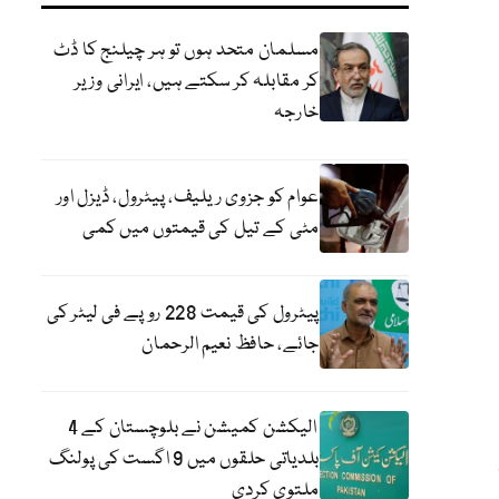
مسلمان متحد ہوں تو ہر چیلنج کا ڈٹ
کر مقابلہ کر سکتے ہیں، ایرانی وزیر
خارجہ
عوام کو جزوی ریلیف، پیٹرول، ڈیزل اور
مٹی کے تیل کی قیمتوں میں کمی
پیٹرول کی قیمت 228 روپے فی لیٹر کی
جائے، حافظ نعیم الرحمان
الیکشن کمیشن نے بلوچستان کے 4
بلدیاتی حلقوں میں 9 اگست کی پولنگ
ملتوی کردی