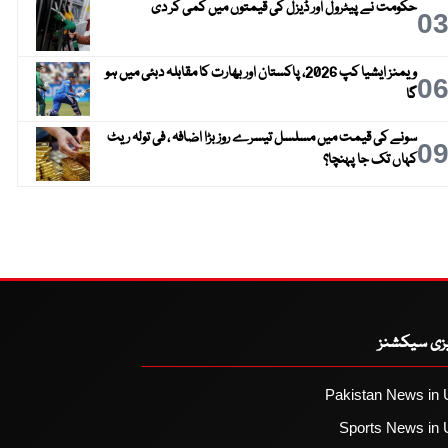
حکومت نے پیٹرول اور ڈیزل کی قیمتوں میں کمی کر دی
0
ویمنز ایشیا کپ 2026، پاکستان اور بھارت کا مقابلہ دبئی میں ہو
0
گا
سونے کی قیمت میں مسلسل تیسرے روز بڑا اضافہ ، فی تولہ ریٹ
0
کہاں تک جا پہنچا؟
یزی سیکشنز
Pakistan News in 
Sports News in 