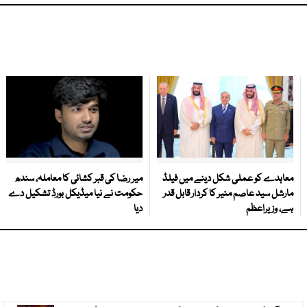
معاہدے کو عملی شکل دینے میں فیلڈ
میر رضا کی قبر کشائی کا معاملہ، سندھ
مارشل سید عاصم منیر کا کردار قابل قدر
حکومت نے نیا میڈیکل بورڈ تشکیل دے
ہے، وزیراعظم
دیا