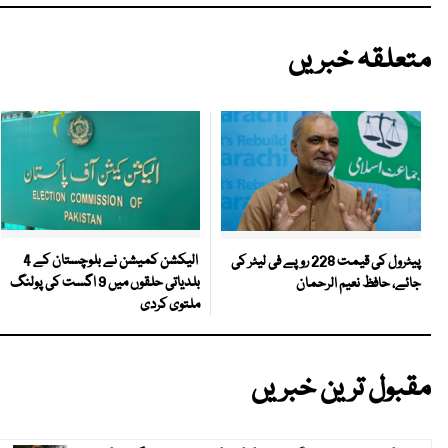
متعلقہ خبریں
الیکشن کمیشن نے بلوچستان کے 4
پیٹرول کی قیمت 228 روپے فی لیٹر کی
بلدیاتی حلقوں میں 9 اگست کی پولنگ
جائے، حافظ نعیم الرحمان
ملتوی کردی
مقبول ترین خبریں