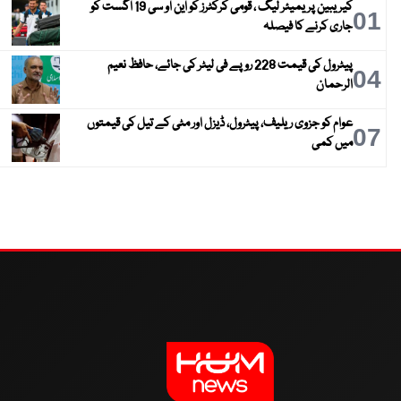
کیریبین پریمیئر لیگ ، قومی کرکٹرز کو این او سی 19 اگست کو
01
جاری کرنے کا فیصلہ
پیٹرول کی قیمت 228 روپے فی لیٹر کی جائے، حافظ نعیم
04
الرحمان
عوام کو جزوی ریلیف، پیٹرول، ڈیزل اور مٹی کے تیل کی قیمتوں
07
میں کمی