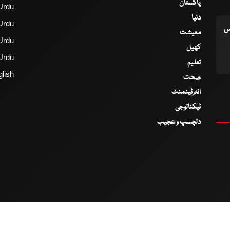
پاکستان
Urdu
دنیا
Urdu
اس
معیشت
Urdu
کھیل
Urdu
تعلیم
lish
صحت
انٹرٹینمنٹ
ٹیکنالوجی
دلچسپ و عجیب
2017 - 2026 © All Copyrights Reserved