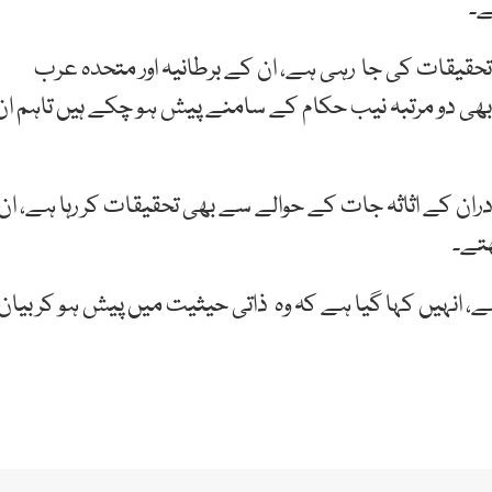
ے۔
ر تحقیقات کی جا رہی ہے، ان کے برطانیہ اور متحدہ عرب
ھی دو مرتبہ نیب حکام کے سامنے پیش ہو چکے ہیں تاہم ان
دران کے اثاثہ جات کے حوالے سے بھی تحقیقات کر رہا ہے، ان
ھتے۔
 کو طلب کر رکھا ہے، انہیں کہا گیا ہے کہ وہ ذاتی حیثیت میں پیش ہو کر بیان