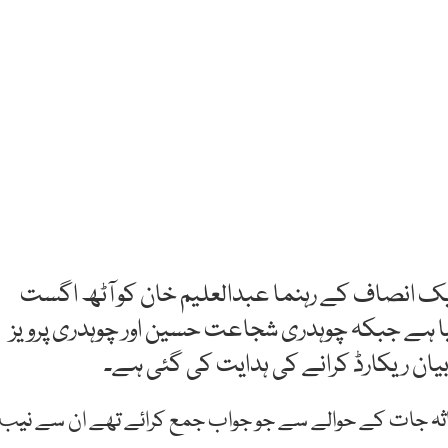
ریک انصاف کے رہنما عبدالعلیم خان کو آٹھ اگست
یا ہے جبکہ چوہدری شجاعت حسین اور چوہدری پرویز
 خان نے 30 جولائی کو اپنے اثاثہ جات کے حوالے سے جو جواب جمع کرائے تھے ان سے نیب