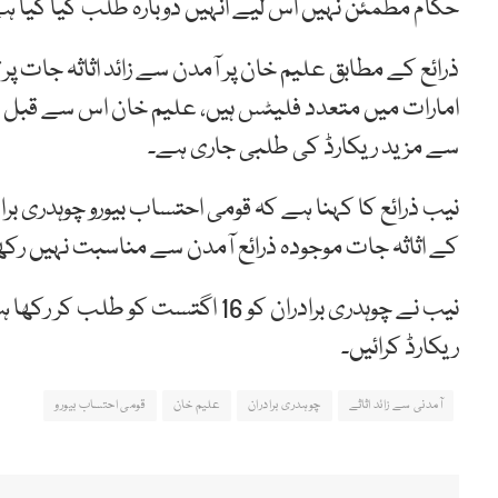
حکام مطمئن نہیں اس لیے انہیں دوبارہ طلب کیا گیا ہ
ذرائع کے مطابق علیم خان پر آمدن سے زائد اثاثہ جات پ
امارات میں متعدد فلیٹس ہیں، علیم خان اس سے قبل ب
سے مزید ریکارڈ کی طلبی جاری ہے۔
نیب ذرائع کا کہنا ہے کہ قومی احتساب بیورو چوہدری برا
کے اثاثہ جات موجودہ ذرائع آمدن سے مناسبت نہیں رک
نیب نے چوہدری برادران کو 16 اگتست
ریکارڈ کرائیں۔
آمدنی سے زائد اثاثے
چوہدری برادران
علیم خان
قومی احتساب بیورو