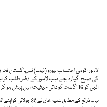
لاہور: قومی احتساب بیورو (نیب) نے پاکستان تح
کی صبح گیارہ بجے نیب لاہور کے دفتر طلب کر ل
الہٰی کو 16 اگست کو ذاتی حیثیت میں پیش ہو کر بیان ریکارڈ کرانے کی ہدایت کی گئی ہے۔
نیب ذرائع کے مطابق علیم