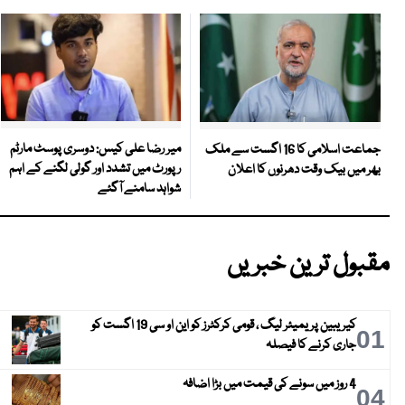
میر رضا علی کیس: دوسری پوسٹ مارٹم
جماعت اسلامی کا 16 اگست سے ملک
رپورٹ میں تشدد اور گولی لگنے کے اہم
بھر میں بیک وقت دھرنوں کا اعلان
شواہد سامنے آگئے
مقبول ترین خبریں
کیریبین پریمیئر لیگ ، قومی کرکٹرز کو این او سی 19 اگست کو
01
جاری کرنے کا فیصلہ
4 روز میں سونے کی قیمت میں بڑا اضافہ
04