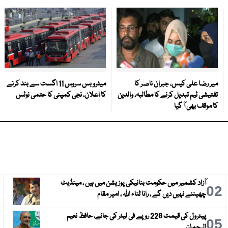
میر رضا علی کیس، جبران ناصر کا
میٹرو بس سروس 11 اگست سے بند کرنے
تفتیشی ٹیم تبدیل کرنے کا مطالبہ، والدین
کا اعلان، نجی کمپنی کا حتمی نوٹس
کا موقف بھی آ گیا
آزاد کشمیر میں حکومت بنانیکی پوزیشن میں ہیں ، مینڈیٹ
3
02
چھیننے نہیں دیں گے ، رانا ثناء اللہ ، امیر مقام
پیٹرول کی قیمت 228 روپے فی لیٹر کی جائے، حافظ نعیم
6
05
الرحمان