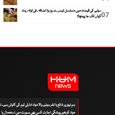
سونے کی قیمت میں مسلسل تیسرے روز بڑا اضافہ ، فی تولہ ریٹ
07
کہاں تک جا پہنچا؟
ہم نیوز پر شائع یا نشر ہونے والا مواد ادارتی ٹیم کی کاوش ہے۔ 
مواد کو بغیر پیشگی اجازت کسی بھی صورت میں استعمال یا