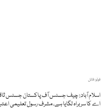
فوٹو: فائل
اسلام آباد: چیف جسٹس آف پاکستان جسٹس ثاقب نث
اے کا سربراہ لگایا ہے، مشرف رسول تعلیمی اعتب