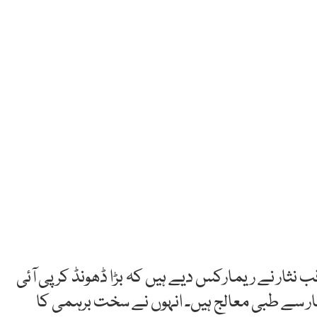
ار نے ریمارکس دیے ہیں کہ بڑا ڈھونڈ کر پی آئی
ار سے طبی معالج ہیں۔ انہوں نے سخت برہمی کا