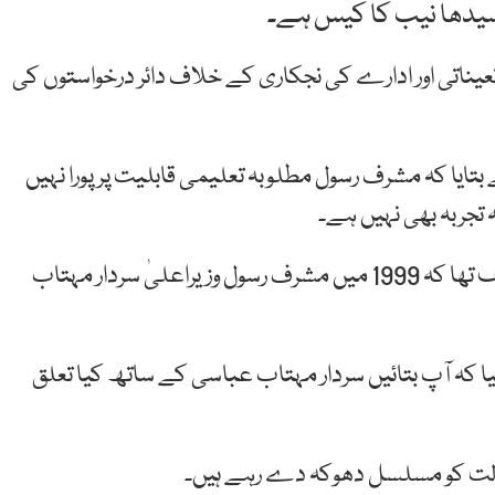
 سیدھا نیب کا کیس ہے۔
یناتی اور ادارے کی نجکاری کے خلاف دائر درخواستوں کی
تایا کہ مشرف رسول مطلوبہ تعلیمی قابلیت پر پورا نہیں
عدالت عظمیٰ کے روبرو درخواست گزار کے وکیل کا مؤقف تھا کہ 1999 میں مشرف رسول وزیراعلیٰ سردار مہتاب
ہ آپ بتائیں سردار مہتاب عباسی کے ساتھ کیا تعلق
الت کو مسلسل دھوکہ دے رہے ہیں۔