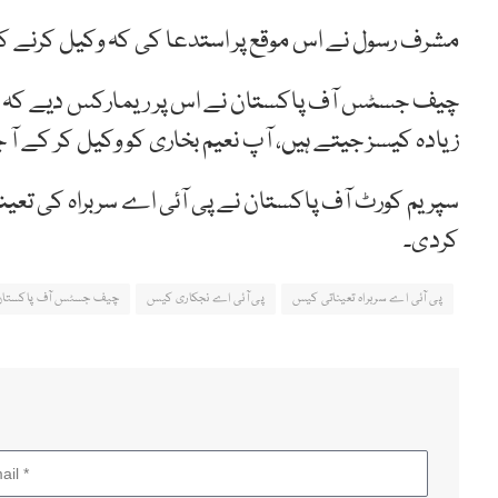
مشرف رسول نے اس موقع پر استدعا کی کہ وکیل کرنے 
چیف جسٹس آف پاکستان نے اس پر ریمارکس دیے کہ منظ
زیادہ کیسز جیتے ہیں، آپ نعیم بخاری کو وکیل کر کے آ ج
سپریم کورٹ آف پاکستان نے پی آئی اے سربراہ کی ت
کردی۔
پی آئی اے سربراہ تعیناتی کیس
پی آئی اے نجکاری کیس
چیف جسٹس آف پاکستان