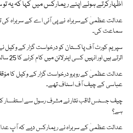
اظہارکرتے ہوئے اپنے ریمارکس میں کہا کہ یہ تو
عدالت عظمیٰ کےسربراہ نے پی آئی اے کے سربراہ کی تع
سماعت کی۔
سپریم کورٹ آف پاکستان کو درخواست گزار کے وکیل نے ب
اترتے ہیں اور انہیں کسی ایئرلائن میں کام کرنے کا 25 سالہ تجربہ بھی نہیں ہے۔
عباسی کے چیف آف اسٹاف تھے۔
چیف جسٹس ثاقب نثار نے مشرف رسول سے استفسار کیا ک
ہے؟
عدالت عظمیٰ کے سربراہ نے ریمارکس دیے کہ آپ عد