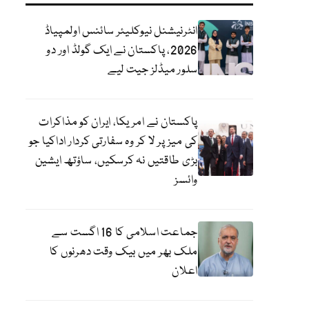
انٹرنیشنل نیوکلیئر سائنس اولمپیاڈ
2026، پاکستان نے ایک گولڈ اور دو
سلور میڈلز جیت لیے
پاکستان نے امریکا، ایران کو مذاکرات
کی میز پر لا کر وہ سفارتی کردار اداکیا جو
بڑی طاقتیں نہ کرسکیں، ساؤتھ ایشین
وائسز
جماعت اسلامی کا 16 اگست سے
ملک بھر میں بیک وقت دھرنوں کا
اعلان