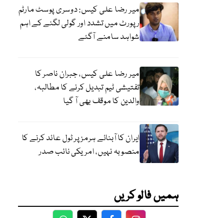
میر رضا علی کیس: دوسری پوسٹ مارٹم
رپورٹ میں تشدد اور گولی لگنے کے اہم
شواہد سامنے آگئے
میر رضا علی کیس، جبران ناصر کا
تفتیشی ٹیم تبدیل کرنے کا مطالبہ،
والدین کا موقف بھی آ گیا
ایران کا آبنائے ہرمز پر ٹول عائد کرنے کا
منصوبہ نہیں، امریکی نائب صدر
ہمیں فالو کریں