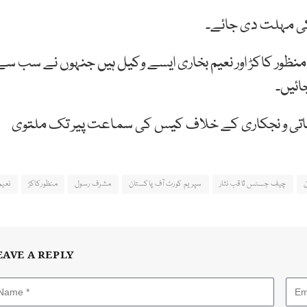
کی مہلت دی جائے۔
ور کاکڑ اور نعیم بخاری ایسے وکیل ہیں جنہوں نے سب سے
ائیں۔
عیناتی و نجکاری کے خلاف کیس کی سماعت پیر تک ملتوی
چیف جسٹس ثاقب نثار
سپریم کورٹ آف پاکستان
مشرف رسول
منظورکاکڑ
نعیم
EAVE A REPLY