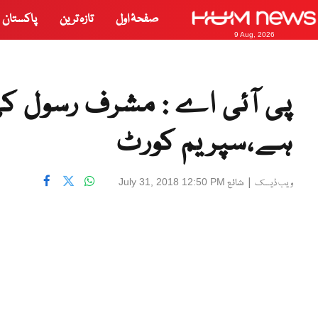
صفحۂ اول
تازہ ترین
پاکستان
9 Aug, 2026
پی آئی اے : مشرف رسول کی
ہے،سپریم کورٹ
|
شائع
July 31, 2018 12:50 PM
ویب ڈیسک