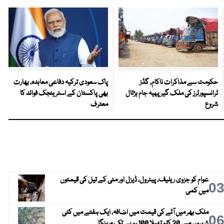
حکومت سے مذاکرات ناکام، گڈز
پاک سعودی ترکیہ دفاعی معاہدہ، بھارت
ٹرانسپورٹرز کی ملک گیر پہیہ جام ہڑتال
بھی پاکستان کے اسٹریٹجک فوائد کا
شروع
معترف
عوام کو جزوی ریلیف، پیٹرول، ڈیزل اور مٹی کے تیل کی قیمتوں
0
میں کمی
ملک بھر میں آٹے کی قیمت میں اضافہ، ایک ہفتے میں کئی
0
شہروں میں 20 کلو تھیلا 100 روپے تک مہنگا