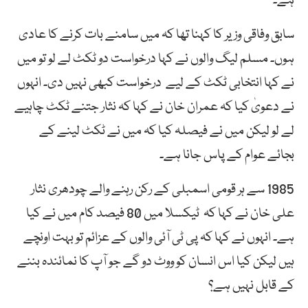
ہے۔
سابق وفاقی وزیر کا کہنا تھا کہ میں سامنے بات کرنے کا عادی
ہوں۔ مسلم لیگ والوں نے کہا درخواست دو ٹکٹ لے لو تو میں
نے کہا انتخابی ٹکٹ کے لیے درخواست کبھی نہیں دی۔ انہوں
نے دعویٰ کیا کہ عمران خان نے کہا کہ نثار جتنے ٹکٹ چاہیے
لے لو لیکن میں نے فیصلہ کیا کہ میں نے ٹکٹ لینے کے
بجائے عوام کے پاس جانا ہے۔
1985 سے ہر قومی اسمبلی کے رکن رہنے والے چودھری نثار
علی خان نے کہا کہ ٹیکسلا میں 80 فیصد کام میں نے کیا
ہے۔ انہوں نے کہا کہ پی ٹی آئی والوں کے عزائم تو بہت اونچے
ہیں لیکن کیا اس انسان کو ووٹ دو گے جو آپ کا نمائندہ بننے
کے قابل نہیں ہے؟