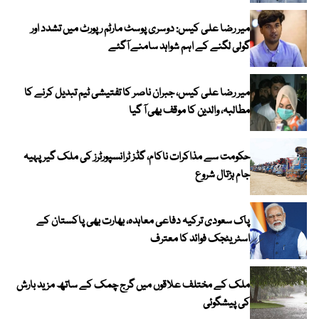
میر رضا علی کیس: دوسری پوسٹ مارٹم رپورٹ میں تشدد اور
گولی لگنے کے اہم شواہد سامنے آگئے
میر رضا علی کیس، جبران ناصر کا تفتیشی ٹیم تبدیل کرنے کا
مطالبہ، والدین کا موقف بھی آ گیا
حکومت سے مذاکرات ناکام، گڈز ٹرانسپورٹرز کی ملک گیر پہیہ
جام ہڑتال شروع
پاک سعودی ترکیہ دفاعی معاہدہ، بھارت بھی پاکستان کے
اسٹریٹجک فوائد کا معترف
ملک کے مختلف علاقوں میں گرج چمک کے ساتھ مزید بارش
کی پیشگوئی