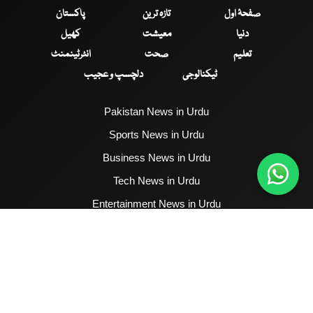
صفحۂ اول
تازہ ترین
پاکستان
دنیا
معیشت
کھیل
تعلیم
صحت
انٹرٹینمنٹ
ٹیکنالوجی
دلچسپ و عجیب
Pakistan News in Urdu
Sports News in Urdu
Business News in Urdu
Tech News in Urdu
Entertainment News in Urdu
Health News in Urdu
Hum News English