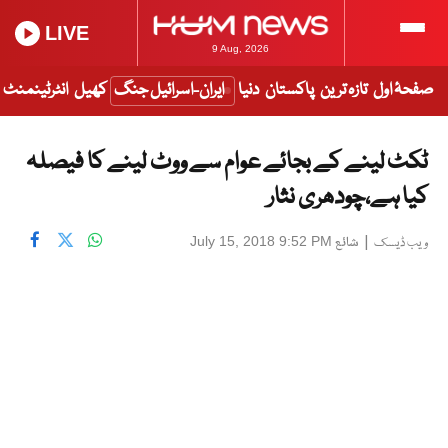
LIVE
9 Aug, 2026
صفحۂ اول
تازہ ترین
پاکستان
دنیا
ایران-اسرائیل جنگ
کھیل
انٹرٹینمنٹ
ٹکٹ لینے کے بجائے عوام سے ووٹ لینے کا فیصلہ
کیا ہے،چودھری نثار
|
شائع
July 15, 2018 9:52 PM
ویب ڈیسک