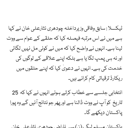
ٹیکسلا : سابق وفاقی وزیرداخلہ چودھری نثارعلی خان نے کہا
ہے میں نے اس مرتبہ فیصلہ کیا کہ حلقے کے عوام سے ووٹ
لینا ہے۔ انہوں نے واضح کیا کہ میں نے کوئی مل نہیں لگائی
اور نہ ہی پمپ لگا یا ہے بلکہ اپنے علاقے کے لوگوں کی
خدمت کی ہے۔ انہوں نے دعویٰ کیا کہ اپنے حلقوں میں
ریکارڈ ترقیاتی کام کرائے ہیں۔
انتخابی جلسے سے خطاب کرتے ہوئے انہوں نے کہا کہ 25
تاریخ کو آپ نے ووٹ ڈالنا ہے اور پھر جو نتائج آئیں گے وہ پورا
پاکستان دیکھے گا۔
پاکستان مسلم لیگ (ن) سے ناراض چودھری نثارعلی خان