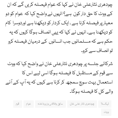
چودھری نثارعلی خان نے کہا کہ عوام فیصلہ کریں گے کہ ان
کے ووٹ کا حق دار کون ہے؟ انہوں نے واضح کیا کہ عوام کو دو
معیارپر فیصلہ کرنا ہے ، ایک کردار کو دیکھنا ہے اوردوسرا کام
کو دیکھنا ہے۔ انہوں نے کہا کہ یہی انصاف ہوگا کیوں کہ یہ
حکم ہے کہ مسلمانوں جب انسانوں کے درمیان فیصلہ کرو
تو انصاف سے کرو۔
شرکائے جلسہ پر چودھری نثارعلی خان نے واضح کیا کہ ووٹ
سے قوم کے مستقبل کا فیصلہ ہوگا اسی لیے اس کا
استعمال بہت سوچ سمجھ کر کرنا ہے کیوں کہ یہ آپ کے آنے
والے کل کا فیصلہ ہوگا۔
ٹیکسلا
چودھری نثار علی خان
سابق وفاقتی وزیرداخلہ
عوام
قوم
ووٹ