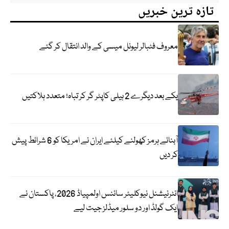
تازہ ترین خبریں
معروف فٹبالر لیونل میسی کے والد انتقال کر گئے
یکے بعد دیگرے 2 ہیلی کاپٹر گر کر تباہ؛ متعدد ہلاکتیں
آبنائے ہرمز کھولنے کیلئے ایران نے امریکا کو 6 شرائط پیش
کر دیں
انٹرنیشنل نیوکلیئر سائنس اولمپیاڈ 2026، پاکستان نے
ایک گولڈ اور دو سلور میڈلز جیت لیے