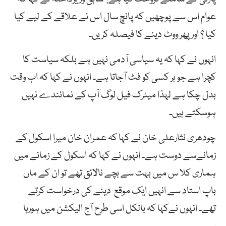
عوام اس سے پوچھیں کہ پانچ سال اس نے علاقے کے لیے کیا
کیا ؟ اور پھر ووٹ دینے کا فیصلہ کریں۔
انہوں نے کہا کہ یہ سیاسی آدمی نہیں ہے بلکہ سیاست کا
کچرا ہے جو ہر کسی کو فٹ آجاتا ہے۔ انہوں نے کہا کہ اب وقت
بدل چکا ہے لہذا میٹرک فیل لوگ آپ کے نمائندے نہیں
ہوسکتے ہیں۔
چودھری نثارعلی خان نے کہا کہ عمران خان میرا اسکول کے
زمانےسے دوست ہے۔ انہوں نے کہا کہ اسکول کے زمانے میں
ہماری کلا س میں بہت سے بچے نالائق تھے تو ان کے ماں
باپ استاد سے انہیں ایک موقع دینے کی درخواست کرتے
تھے۔ انہوں نےکہا کہ بالکل اسی طرح آج الیکشن میں ہورہا