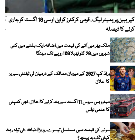
کیریبین پریمیئر لیگ ، قومی کرکٹرز کو این او سی 19 اگست کو جاری
آز
کرنے کا فیصلہ
چھی
ملک بھر میں آٹے کی قیمت میں اضافہ، ایک ہفتے میں کئی
شہروں میں 20 کلو تھیلا 100 روپے تک مہنگا
ورلڈ کپ 2027 کے میزبان ممالک کے درمیان ٹی ٹوئنٹی سیریز
کا اعلان
میٹرو بس سروس 11 اگست سے بند کرنے کا اعلان، نجی کمپنی
کا حتمی نوٹس
سونے کی قیمت میں مسلسل تیسرے روز بڑا اضافہ ، فی تولہ ریٹ
کہاں تک جا پہنچا؟