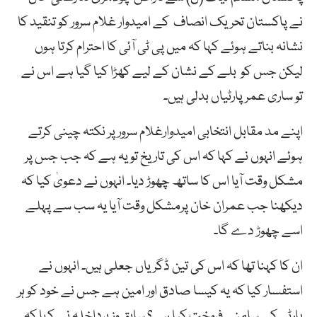
نے پاکستان تحریک انصاف کے امیدوار غلام سرور کو تنقید کا
نشانہ بناتے ہوئے کہا کہ میں پی ٹی آئی کا احترام کرتا ہوں
لیکن جس کو بلے کے نشان کے لیے کھڑا کیا گیا ہے اس نے
تو ساری عمر پارٹیاں بدلی ہیں۔
اپنے مد مقابل انتخابی امیدوارغلام سرورپر نکتہ چینی کرتے
ہوئے انہوں نے کہا کہ اس کی تاریخ تو یہ ہے کہ جب جس پر
مشکل وقت آیا اس کا ساتھ چھوڑ دیا۔ انہوں نے دعویٰ کیا کہ
دیکھنا جب عمران خان پرمشکل وقت آیا یہ سب سے پہلے
اسے چھوڑ دے گا۔
ان کا کہنا تھا کہ اس کی تین ڈگریاں جعلی ہیں۔ انہوں نے
استفسار کیا کہ یہ کیسا صادق اور امین ہے جس نے خود کو ہر
پارٹی کے سامنے فروخت کیا ہے؟ سابق وزیرداخلہ نے کہا کہ