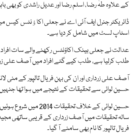
کے علاوہ طہٰ رضا، اسلم رضا اور عدیل راشدی کو بھی باہ
ڈائریکٹر جنرل ایف آئی اے نے جعلی اکاﺅنٹس کیس میں
اسٹاپ لسٹ میں شامل کر دیا ہے۔
طلب کرلیا ہے، طلب کیے گئے افراد میں آصف علی زرداری
آصف علی زرداری اور ان کی بہن فریال تالپور کے منی ل
حسین لوائی سے تحقیقات کے نتیجے میں ہوا تھا جنہیں چند
حسین لوائی کے خلاف تحق
سالہ تحقیقات میں آصف زرداری کے قریبی ساتھی مجید ا
فریال تالپور کا نام بھی سامنے آ گیا۔