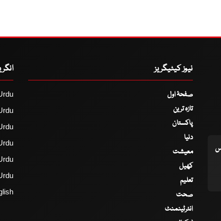
نیوز کیٹیگریز
انگر
صفحۂ اول
Urdu
تازہ ترین
Urdu
پاکستان
Urdu
دنیا
Urdu
اس
معیشت
Urdu
کھیل
Urdu
تعلیم
lish
صحت
انٹرٹینمنٹ