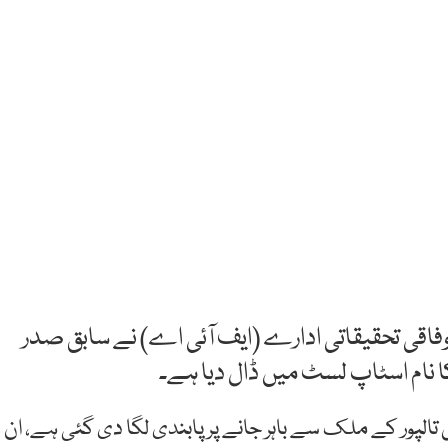
وفاقی تحقیقاتی ادارے (ایف آئی اے) نے سابق صدر
کا نام اسٹاپ لسٹ میں ڈال دیا ہے۔
 تالپور کے ملک سے باہر جانے پر پابندی لگا دی گئی ہے، ان