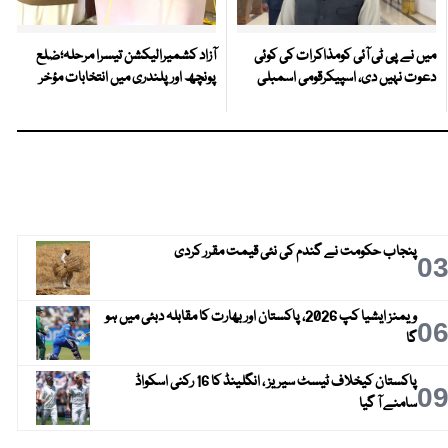
میں نے پی ٹی آئی کومذاکرات کی کوئی
آزاد کشمیرالیکشن تیسرا مرحلہ؛ضلع
دعوت نہیں دی، اسپیکرقومی اسمبلی
پونچھ اور پلندری میں انتخابات مؤخر
پنجاب حکومت نے گندم کی نئی قیمت مقرر کردی
0
ویمنز ایشیا کپ 2026، پاکستان اور بھارت کا مقابلہ دبئی میں ہو
0
گا
پاکستان کیخلاف ٹیسٹ سیریز ، انگلینڈ کا 16 رکنی اسکواڈ
0
سامنے آ گیا