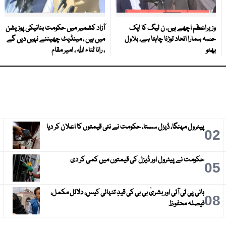
وزیراعظم اچھے ہیں، ن لیگ کا ایک
آزاد کشمیر میں حکومت بنانیکی پوزیشن
حصہ ہمارا اتحاد توڑنا چاہتا ہے، بلاول
میں ہیں ، مینڈیٹ چھیننے نہیں دیں گے
بھٹو
، رانا ثناء اللہ ، امیر مقام
پیٹرول مہنگا، ڈیزل سستا، حکومت نے نئی قیمتوں کا اعلان کر دیا
3
02
حکومت نے پیٹرول اور ڈیزل کی قیمتوں میں کمی کر دی
6
05
بانی پی ٹی آئی اور بشریٰ بی بی کی قیدِ تنہائی کیس، دلائل مکمل،
9
08
فیصلہ محفوظ