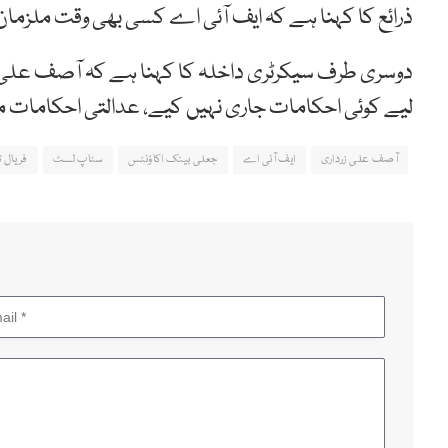
ذرائع کا کہنا ہے کہ ایف آئی اے کسی بھی وقت ملز
دوسری طرف سیکرٹری داخلہ کا کہنا ہے کہ آصف علی زرد
لیے کوئی احکامات جاری نہیں کیے، عدالتی احکامات م
آصف علی زرداری
ایف آئی اے
جعلی بینک اکاؤنٹس
سٹاپ لسٹ
فریال تا