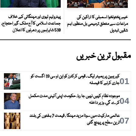
پیٹرولیم لیوی اور مہنگائی کے خلاف
خیبرپختونخوا اسمبلی کا اراکین کی
جماعت اسلامی کا آج ملک گیر احتجاج،
مراعات سے متعلق ترمیمی بل منظور، اہم
510 شاہراہوں پر دھرنوں کا اعلان
شقیں تبدیل
مقبول ترین خبریں
کیریبین پریمیئر لیگ ، قومی کرکٹرز کو این او سی 19 اگست کو
01
جاری کرنے کا فیصلہ
موجودہ نظام کہیں نہیں جا رہا، حکومت اپنی آئینی مدت مکمل
04
کرے گی، وزیر داخلہ
عالمی مارکیٹ میں سونا مزید مہنگا ، قیمت 7 ہفتوں کی بلند
07
ترین سطح پر پہنچ گئی