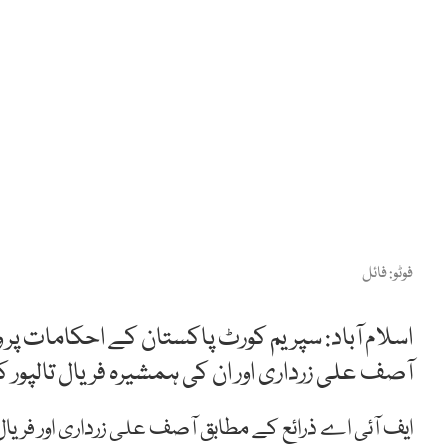
فوٹو: فائل
اسلام آباد: سپریم کورٹ پاکستان کے احکامات پر 
آصف علی زرداری اور ان کی ہمشیرہ فریال تالپور 
ایف آئی اے ذرائع کے مطابق آصف علی زرداری اور فریال