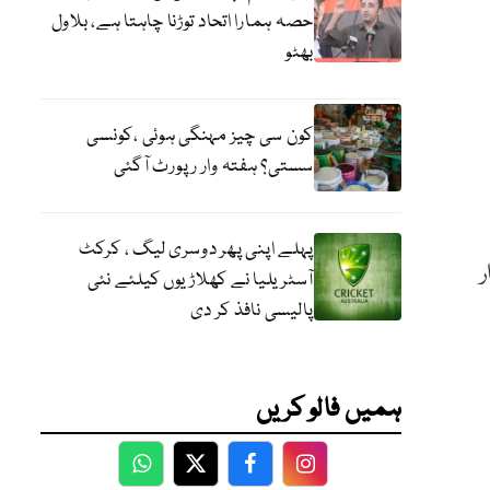
حصہ ہمارا اتحاد توڑنا چاہتا ہے، بلاول
بھٹو
کون سی چیز مہنگی ہوئی ،کونسی
سستی؟ ہفتہ وار رپورٹ آگئی
پہلے اپنی پھر دوسری لیگ ، کرکٹ
ر
آسٹریلیا نے کھلاڑیوں کیلئے نئی
پالیسی نافذ کر دی
ہمیں فالو کریں
WhatsApp
Twitter
Facebook
Facebook