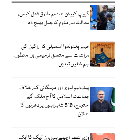
گروپ کیپٹن عاصم طارق قتل کیس،
عدالت نے ملزم کو جیل بھیج دیا
خیبرپختونخوا اسمبلی کا اراکین کی
مراعات سے متعلق ترمیمی بل منظور،
اہم شقیں تبدیل
پیٹرولیم لیوی اور مہنگائی کے خلاف
جماعت اسلامی کا آج ملک گیر
احتجاج، 510 شاہراہوں پر دھرنوں کا
اعلان
وزیراعظم اچھے ہیں، ن لیگ کا ایک