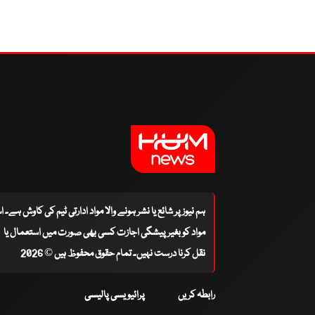
ہم نیوز پر شائع یا نشر ہونے والا مواد ادارتی ٹیم کی کاوش ہے۔ 
مواد کو بغیر پیشگی اجازت کسی بھی صورت میں استعمال یا
نقل کرنا درست نہیں۔ تمام حقوق محفوظ ہیں © 2026
رابطہ کریں
پرائیویسی پالیسی