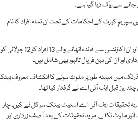
ر جانے سے روک دیا گیا ہے۔
 سپریم کورٹ کے احکامات کے تحت ان تمام افراد کا نام
عدالت نے جعلی بینک اکاؤنٹس رکھنے والے سات افراد اور ان اکاؤنٹس سے فائدہ اٹھانے والے 13 افراد کو 12 جولائی کو
 اور ان کی بہن فریال تالپور بھی شامل ہیں۔
انڈرنگ میں مبینہ طور پر ملوث ہونے کا انکشاف معروف بینکا
 روز قبل ایف آئی اے نے گرفتار کیا تھا۔
یقات 2014 میں شروع ہوئیں، یہ تحقیقات ایف آئی اے اسٹیٹ بینک سرکل نے کیں، چار
نور ملوث نکلے، مزید تحقیقات کے بعد آصف زرداری اور