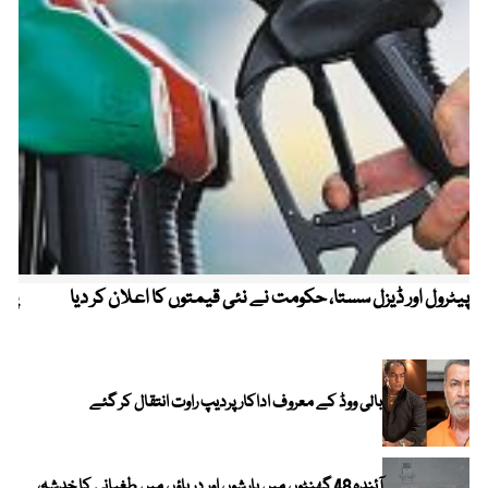
پیٹرول اور ڈیزل سستا، حکومت نے نئی قیمتوں کا اعلان کر دیا
پیٹ
بالی ووڈ کے معروف اداکار پردیپ راوت انتقال کر گئے
آئندہ 48 گھنٹوں میں بارشوں اور دریاؤں میں طغیانی کا خدشہ،