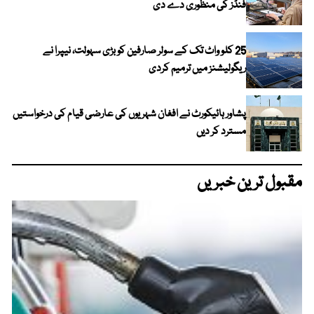
فنڈز کی منظوری دے دی
25 کلو واٹ تک کے سولر صارفین کو بڑی سہولت، نیپرا نے
ریگولیشنز میں ترمیم کردی
پشاور ہائیکورٹ نے افغان شہریوں کی عارضی قیام کی درخواستیں
مسترد کر دیں
مقبول ترین خبریں