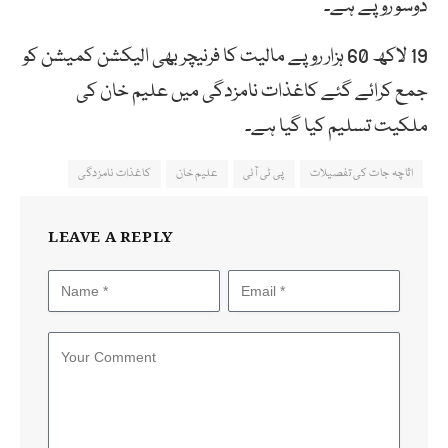
دوسو روپے ہے۔
19 لاکھ 60 ہزار روپے مالیت کا فرنیچر بھی الیکشن کمیشن کو
جمع کرائے گئے کاغذات نامزدگی میں علیم خان کی
ملکیت تسلیم کیا گیا ہے۔
اثاچہ جات کی تفصیلات
پی ٹی آئی
علیم خان
کاغذات نامزدگی
LEAVE A REPLY