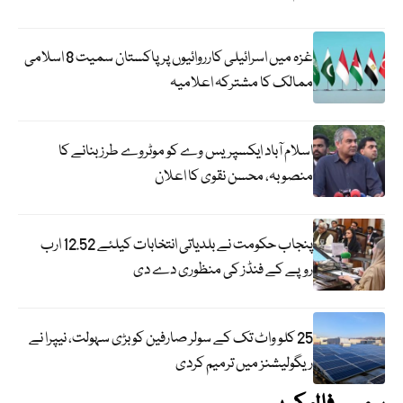
غزہ میں اسرائیلی کارروائیوں پر پاکستان سمیت 8 اسلامی
ممالک کا مشترکہ اعلامیہ
اسلام آباد ایکسپریس وے کو موٹروے طرز بنانے کا
منصوبہ، محسن نقوی کا اعلان
پنجاب حکومت نے بلدیاتی انتخابات کیلئے 12.52 ارب
روپے کے فنڈز کی منظوری دے دی
25 کلو واٹ تک کے سولر صارفین کو بڑی سہولت، نیپرا نے
ریگولیشنز میں ترمیم کردی