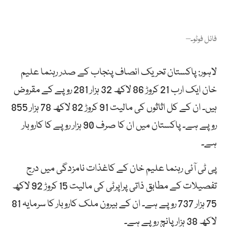
فائل فوٹو۔–
لاہور: پاکستان تحریک انصاف پنجاب کے صدر رہنما علیم
خان ایک ارب 21 کروڑ 86 لاکھ 32 ہزار 281 روپے کے مقروض
ہیں۔ ان کے کل اثاثوں کی مالیت 91 کروڑ 82 لاکھ 78 ہزار 855
روپے ہے۔ پاکستان میں ان کا صرف 90 ہزار روپے کا کاروبار
ہے۔
پی ٹی آئی رہنما علیم خان کے کاغذات نامزدگی میں درج
تفصیلات کے مطابق ذاتی پراپرٹی کی مالیت 15 کروڑ 92 لاکھ
75 ہزار 737 روپے ہے۔ ان کے بیرون ملک کاروبار کا سرمایہ 81
لاکھ 38 ہزارپانچ روپے ہے۔