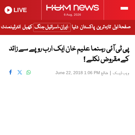
LIVE
6 Aug, 2026
صفحۂ اول
تازہ ترین
پاکستان
دنیا
ایران-اسرائیل جنگ
کھیل
انٹرٹینمنٹ
پی ٹی آئی رہنما علیم خان ایک ارب روپے سے زائد
کے مقروض نکلے !
|
شائع
June 22, 2018 1:06 PM
ویب ڈیسک