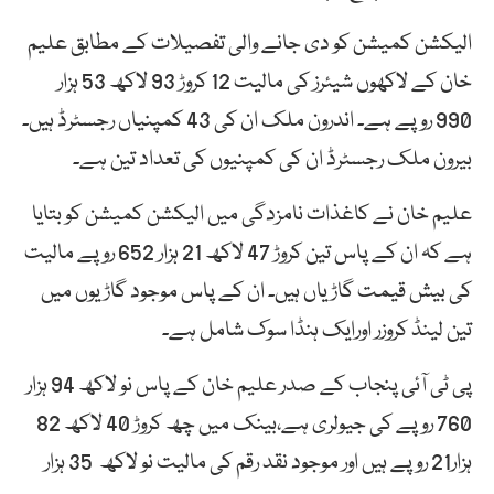
الیکشن کمیشن کو دی جانے والی تفصیلات کے مطابق علیم
خان کے لاکھوں شیئرز کی مالیت 12 کروڑ 93 لاکھ 53 ہزار
990 روپے ہے۔ اندرون ملک ان کی 43 کمپنیاں رجسٹرڈ ہیں۔
بیرون ملک رجسٹرڈ ان کی کمپنیوں کی تعداد تین ہے۔
علیم خان نے کاغذات نامزدگی میں الیکشن کمیشن کو بتایا
ہے کہ ان کے پاس تین کروڑ 47 لاکھ 21 ہزار 652 روپے مالیت
کی بیش قیمت گاڑیاں ہیں۔ ان کے پاس موجود گاڑیوں میں
تین لینڈ کروزر اورایک ہنڈا سوک شامل ہے۔
پی ٹی آئی پنجاب کے صدر علیم خان کے پاس نو لاکھ 94 ہزار
760 روپے کی جیولری ہے،بینک میں چھ کروڑ 40 لاکھ 82
ہزار21 روپے ہیں اور موجود نقد رقم کی مالیت نو لاکھ 35 ہزار