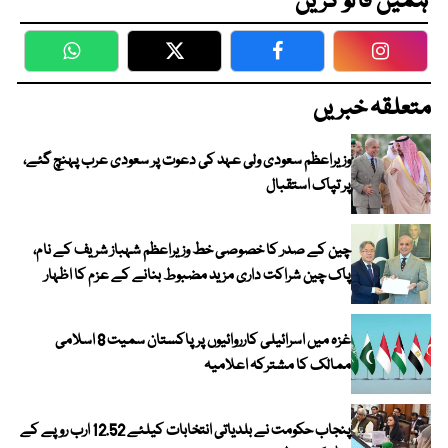
ہمیں فالو کریں
WhatsApp
Twitter
Facebook
Faceboo
متعلقہ خبریں
وزیراعظم سعودی ولی عہد کی دعوت پر سعودی عرب پہنچ گئے،
پر تپاک استقبال
چین کے صدر کا خصوصی خط وزیراعظم شہباز شریف کے نام،
پاک چین شراکت داری مزید مضبوط بنانے کے عزم کا اظہار
غزہ میں اسرائیلی کارروائیوں پر پاکستان سمیت 8 اسلامی
ممالک کا مشترکہ اعلامیہ
پنجاب حکومت نے بلدیاتی انتخابات کیلئے 12.52 ارب روپے کے