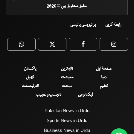
حقوق محفوظ ہیں © 2026
رابطہ کریں
پرائیویسی پالیسی
WhatsApp
Twitter
Facebook
Faceboo
صفحۂ اول
تازہ ترین
پاکستان
دنیا
معیشت
کھیل
تعلیم
صحت
انٹرٹینمنٹ
ٹیکنالوجی
دلچسپ و عجیب
Pakistan News in Urdu
Sports News in Urdu
Business News in Urdu