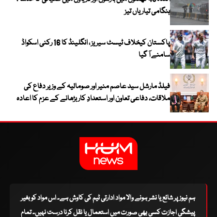
ہنگامی تیاریاں تیز
پاکستان کیخلاف ٹیسٹ سیریز ، انگلینڈ کا 16 رکنی اسکواڈ
سامنے آ گیا
فیلڈ مارشل سید عاصم منیر اور صومالیہ کے وزیر دفاع کی
ملاقات، دفاعی تعاون اور استعدادِ کار بڑھانے کے عزم کا اعادہ
ہم نیوز پر شائع یا نشر ہونے والا مواد ادارتی ٹیم کی کاوش ہے۔ اس مواد کو بغیر
پیشگی اجازت کسی بھی صورت میں استعمال یا نقل کرنا درست نہیں۔ تمام