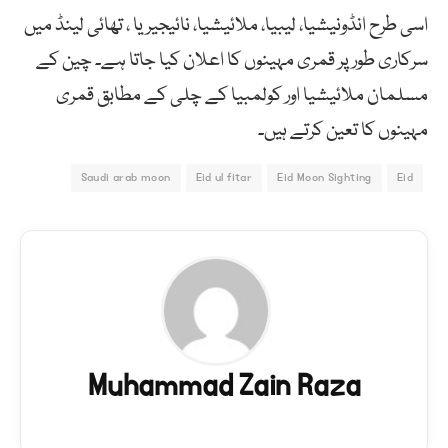
اسی طرح انڈونیشیا، لیبیا، ملائیشیا، نائیجیریا ، تھائی لینڈ میں
سرکاری طور پر قمری مہینوں کا اعلان کیا جاتا ہے۔ چین کے
مسلمان ملائیشیا اور کولمبیا کے چلی کے مطابق قمری
مہینوں کا تعین کرتے ہیں۔
Saudi arab moon
Eid ul fitar
Eid Moon Sighting
Eid
Muhammad Zain Raza