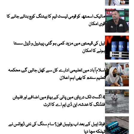
مائیک اسمتھ کو قومی ٹیسٹ ٹیم کا بیٹنگ کوچ بنائے جانے کا
قوی امکان
تیل کی قیمتوں میں مزید کمی ہو گئی، پیٹرول و ڈیزل سستا
ہونے کا امکان
اسلام آباد میں تعلیمی ادارے کل سے کھل جائیں گے، محکمہ
تعلیم سندھ کا بھی اہم اعلان
4 اگست تک دریاؤں میں پانی کے بہاؤ میں اضافے اور فلیش
فلڈنگ کا خدشہ، این ڈی ایم اے کا الرٹ
فولڈ ایبل کے بعد اب رولیبل فون؟ سام سنگ کی نئی ڈیوائس نے
تہلکہ مچا دیا