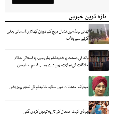
تازہ ترین خبریں
تھائی لینڈ میں فٹبال میچ کے دوران کھلاڑی آسمانی بجلی
گرنے سے ہلاک
والد کی صحت پر شدید تشویش ہے، پاکستانی حکام
ملاقات کی اجازت نہیں دے رہے ، قاسم ، سلیمان
میٹرک امتحانات میں سکھ طالبعلم کی نمایاں پوزیشن
ایم ڈی کیٹ امتحان کی تاریخ تبدیل کردی گئی