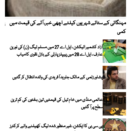
مہنگائی کے ستائے شہریوں کیلئے اچھی خبر، آٹے کی قیمت میں
پیٹ
کمی
آزاد کشمیر الیکشن ، ایل اے 27 میں مسلم لیگ (ن) کی نورین
عارف ، ایل اے 28 میں پیپلز پارٹی کے بازل نقوی کامیاب
پشاور زلمی کے مالک جاوید آفریدی کی والدہ انتقال کر گئیں
عالمی منڈی میں خام تیل کی قیمتیں تین ہفتوں کی کم ترین
سطح پر آ گئیں
پی سی بی کا ایکشن، غیر منظور شدہ لیگ کھیلنے والے کرکٹرز