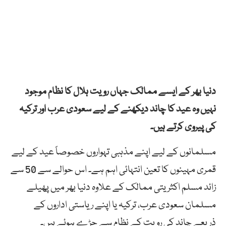
دنیا بھر کے ایسے ممالک جہاں رویت ہلال کا نظام موجود
نہیں وہ عید کا چاند دیکھنے کے لیے سعودی عرب اور ترکیہ
کی پیروی کرتے ہیں۔
مسلمانوں کے لیے اپنے مذہبی تہواروں خصوصاً عید کے لیے
قمری مہینوں کا تعین انتہائی اہم ہے۔ اس حوالے سے 50 سے
زائد مسلم اکثریتی ممالک کے علاوہ دنیا بھر میں پھیلے
مسلمان سعودی عرب، ترکیہ یا اپنے ریاستی اداروں کے
ذریعے چاند کی رویت کے نظام سے جڑے ہوئے ہیں۔