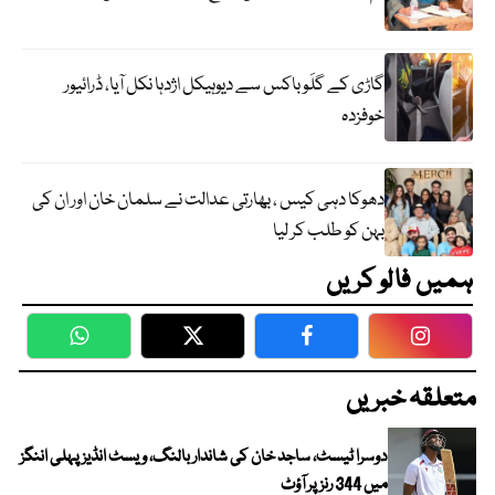
گاڑی کے گلَو باکس سے دیوہیکل اژدہا نکل آیا، ڈرائیور
خوفزدہ
دھوکا دہی کیس ، بھارتی عدالت نے سلمان خان اور ان کی
بہن کو طلب کر لیا
ہمیں فالو کریں
WhatsApp
Twitter
Facebook
Faceboo
متعلقہ خبریں
دوسرا ٹیسٹ، ساجد خان کی شاندار بالنگ، ویسٹ انڈیز پہلی اننگز
میں 344 رنز پر آؤٹ