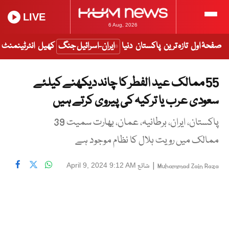
LIVE
6 Aug, 2026
صفحۂ اول
تازہ ترین
پاکستان
دنیا
ایران-اسرائیل جنگ
کھیل
انٹرٹینمنٹ
55 ممالک عید الفطر کا چاند دیکھنے کیلئے
سعودی عرب یا ترکیہ کی پیروی کرتے ہیں
پاکستان، ایران، برطانیہ، عمان، بھارت سمیت 39
ممالک میں رویت ہلال کا نظام موجود ہے
|
شائع
April 9, 2024 9:12 AM
Muhammad Zain Raza