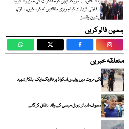
پاکستان نے امریکا، ایران کو مذاکرات کی میز پر لا کر وہ
سفارتی کردار اداکیا جو بڑی طاقتیں نہ کرسکیں، ساؤتھ
ایشین وائسز
ہمیں فالو کریں
WhatsApp
Twitter
Facebook
Faceboo
متعلقہ خبریں
لکی مروت میں پولیس اسکواڈ پر فائرنگ، ایک اہلکار شہید
معروف فٹبالر لیونل میسی کے والد انتقال کر گئے