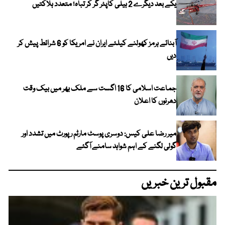
یکے بعد دیگرے 2 ہیلی کاپٹر گر کر تباہ؛ متعدد ہلاکتیں
آبنائے ہرمز کھولنے کیلئے ایران نے امریکا کو 6 شرائط پیش کر
دیں
جماعت اسلامی کا 16 اگست سے ملک بھر میں بیک وقت
دھرنوں کا اعلان
میر رضا علی کیس: دوسری پوسٹ مارٹم رپورٹ میں تشدد اور
گولی لگنے کے اہم شواہد سامنے آگئے
مقبول ترین خبریں