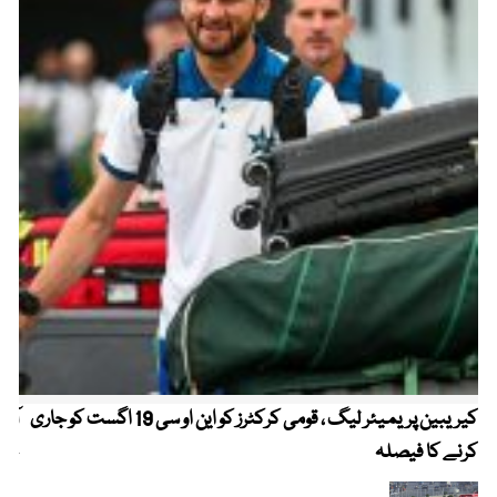
کیریبین پریمیئر لیگ ، قومی کرکٹرز کو این او سی 19 اگست کو جاری
آز
کرنے کا فیصلہ
چھی