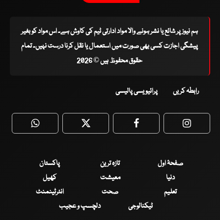
ہم نیوز پر شائع یا نشر ہونے والا مواد ادارتی ٹیم کی کاوش ہے۔ اس مواد کو بغیر
پیشگی اجازت کسی بھی صورت میں استعمال یا نقل کرنا درست نہیں۔ تمام
حقوق محفوظ ہیں © 2026
رابطہ کریں
پرائیویسی پالیسی
WhatsApp
Twitter
Facebook
Faceboo
صفحۂ اول
تازہ ترین
پاکستان
دنیا
معیشت
کھیل
تعلیم
صحت
انٹرٹینمنٹ
ٹیکنالوجی
دلچسپ و عجیب