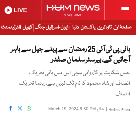
LIVE
9 Aug, 2026
صفحۂ اول
تازہ ترین
پاکستان
دنیا
ایران-اسرائیل جنگ
کھیل
انٹرٹینمنٹ
بانی پی ٹی آئی 25 رمضان سے پہلے جیل سے باہر
آجائیں گے، بیرسٹر سلمان صفدر
جس شکایت پر کارروائی ہوئی اس میں بانی تحریک
انصاف اور شاہ محمود کا نام تک نہیں ہے، رہنما تحریک
انصاف
|
شائع
March 19, 2024 9:30 PM
Arshad Khan