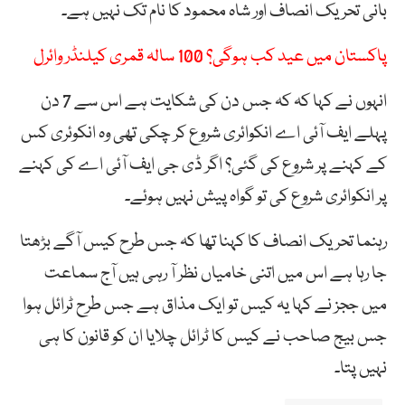
بانی تحریک انصاف اور شاہ محمود کا نام تک نہیں ہے۔
پاکستان میں عید کب ہوگی؟ 100 سالہ قمری کیلنڈر وائرل
انہوں نے کہا کہ کہ جس دن کی شکایت ہے اس سے 7 دن
پہلے ایف آئی اے انکوائری شروع کر چکی تھی وہ انکوئری کس
کے کہنے پر شروع کی گئی؟ اگر ڈی جی ایف آئی اے کی کہنے
پر انکوائری شروع کی تو گواہ پیش نہیں ہوئے۔
رہنما تحریک انصاف کا کہنا تھا کہ جس طرح کیس آگے بڑھتا
جا رہا ہے اس میں اتنی خامیاں نظر آ رہی ہیں آج سماعت
میں ججز نے کہا یہ کیس تو ایک مذاق ہے جس طرح ٹرائل ہوا
جس بیج صاحب نے کیس کا ٹرائل چلایا ان کو قانون کا ہی
نہیں پتا۔