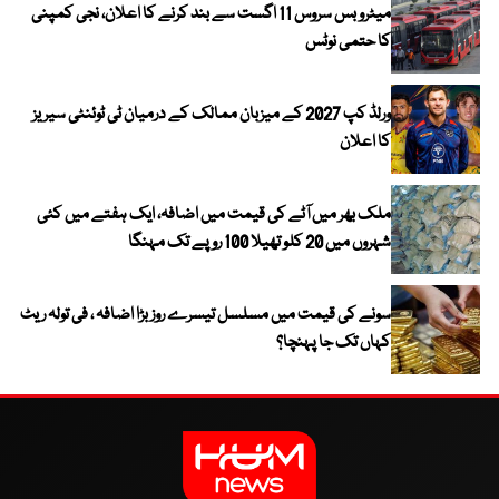
میٹرو بس سروس 11 اگست سے بند کرنے کا اعلان، نجی کمپنی
کا حتمی نوٹس
ورلڈ کپ 2027 کے میزبان ممالک کے درمیان ٹی ٹوئنٹی سیریز
کا اعلان
ملک بھر میں آٹے کی قیمت میں اضافہ، ایک ہفتے میں کئی
شہروں میں 20 کلو تھیلا 100 روپے تک مہنگا
سونے کی قیمت میں مسلسل تیسرے روز بڑا اضافہ ، فی تولہ ریٹ
کہاں تک جا پہنچا؟