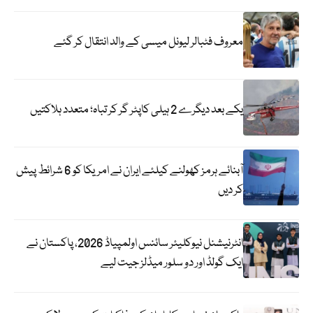
معروف فٹبالر لیونل میسی کے والد انتقال کر گئے
یکے بعد دیگرے 2 ہیلی کاپٹر گر کر تباہ؛ متعدد ہلاکتیں
آبنائے ہرمز کھولنے کیلئے ایران نے امریکا کو 6 شرائط پیش
کر دیں
انٹرنیشنل نیوکلیئر سائنس اولمپیاڈ 2026، پاکستان نے
ایک گولڈ اور دو سلور میڈلز جیت لیے