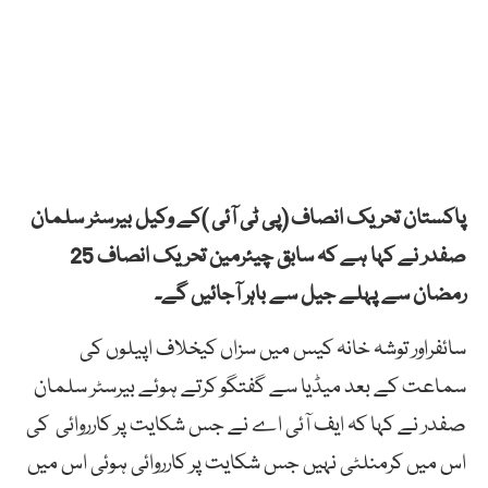
پاکستان تحریک انصاف (پی ٹی آئی )کے وکیل بیرسٹر سلمان
صفدر نے کہا ہے کہ سابق چیئرمین تحریک انصاف 25
رمضان سے پہلے جیل سے باہر آجائیں گے۔
سائفراور توشہ خانہ کیس میں سزاں کیخلاف اپیلوں کی
سماعت کے بعد میڈیا سے گفتگو کرتے ہوئے بیرسٹر سلمان
صفدر نے کہا کہ ایف آئی اے نے جس شکایت پر کارروائی کی
اس میں کرمنلٹی نہیں جس شکایت پر کارروائی ہوئی اس میں