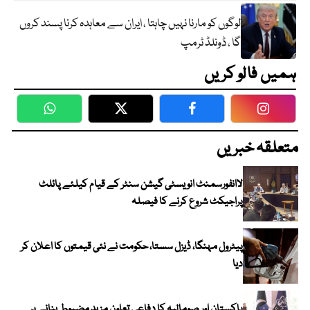
لوگوں کو مارنا نہیں چاہتا ، ایران سے معاہدہ کرنا پسند کروں
گا ، ڈونلڈ ٹرمپ
ہمیں فالو کریں
WhatsApp
Twitter
Facebook
Faceboo
متعلقہ خبریں
لاانفورسمنٹ انویسٹی گیشن سنٹر کے قیام کیلئے پائلٹ
پراجیکٹ شروع کرنے کا فیصلہ
پیٹرول مہنگا، ڈیزل سستا، حکومت نے نئی قیمتوں کا اعلان کر
دیا
پاکستان اور صومالیہ کا دفاعی تعاون مزید مضبوط بنانے پر