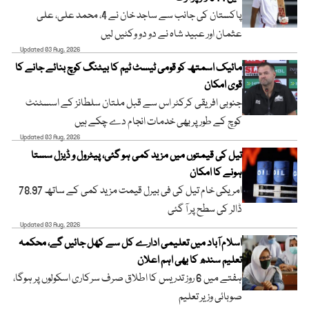
پاکستان کی جانب سے ساجد خان نے 4، محمد علی، علی
عثمان اور عبید شاہ نے دو دو وکٹیں لیں
Updated 03 Aug, 2026
مائیک اسمتھ کو قومی ٹیسٹ ٹیم کا بیٹنگ کوچ بنائے جانے کا
قوی امکان
جنوبی افریقی کرکٹر اس سے قبل ملتان سلطانز کے اسسٹنٹ
کوچ کے طور پر بھی خدمات انجام دے چکے ہیں
Updated 03 Aug, 2026
تیل کی قیمتوں میں مزید کمی ہو گئی، پیٹرول و ڈیزل سستا
ہونے کا امکان
امریکی خام تیل کی فی بیرل قیمت مزید کمی کے ساتھ 78.97
ڈالر کی سطح پر آ گئی
Updated 03 Aug, 2026
اسلام آباد میں تعلیمی ادارے کل سے کھل جائیں گے، محکمہ
تعلیم سندھ کا بھی اہم اعلان
ہفتے میں 6 روز تدریس کا اطلاق صرف سرکاری اسکولوں پر ہوگا،
صوبائی وزیر تعلیم