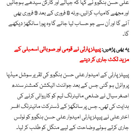
علی حسن ہنگورو نے کہا کہ جیالے اور کارکن سیدھے ہوجائیں
اور مجھے کامیاب کرائیں، ورنہ 8 فروری کے بعد 9 فروری بھی
آئے گا اور اُن سے جو حساب لیا جائے گا وہ پورا سانگھڑ دیکھے
گا۔
یہ بھی پڑھیں:
پیپلز پارٹی نے قومی اور صوبائی اسمبلی کے
مزید ٹکٹ جاری کر دیئے
پیپلز پارٹی کے امیدوار علی حسن ہنگورو کی تقریر سوشل میڈپا
پر وائرل ہو گئی جس کے بعد جوائنٹ الیکشن کمشنر سندھ
اصغر سیال نے ضلعی مانیٹرنگ ٹیم کو کارروائی کرنے کی
ہدایت کی تھی۔ جس پر سانگھڑ کے ڈسٹرکٹ مانیٹرنگ افسر
اختر علی نے پیپلز پارٹی امیدوار علی حسن ہنگورو کو نوٹس
جاری کرتے ہوئے وضاحت کے لیے منگل کو طلب کر لیا۔