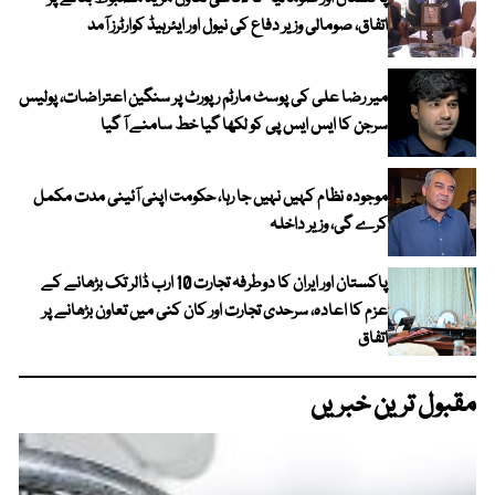
اتفاق، صومالی وزیر دفاع کی نیول اور ایئرہیڈ کوارٹرز آمد
میر رضا علی کی پوسٹ مارٹم رپورٹ پر سنگین اعتراضات، پولیس
سرجن کا ایس ایس پی کو لکھا گیا خط سامنے آ گیا
موجودہ نظام کہیں نہیں جا رہا، حکومت اپنی آئینی مدت مکمل
کرے گی، وزیر داخلہ
پاکستان اور ایران کا دوطرفہ تجارت 10 ارب ڈالر تک بڑھانے کے
عزم کا اعادہ، سرحدی تجارت اور کان کنی میں تعاون بڑھانے پر
اتفاق
مقبول ترین خبریں