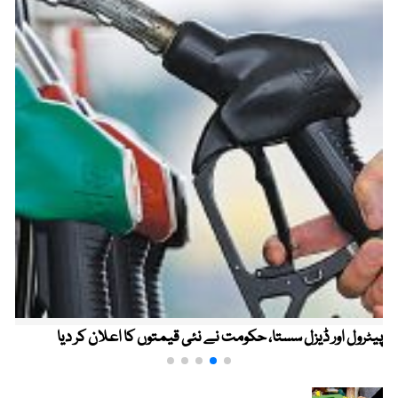
پیٹرول اور ڈیزل سستا، حکومت نے نئی قیمتوں کا اعلان کر دیا