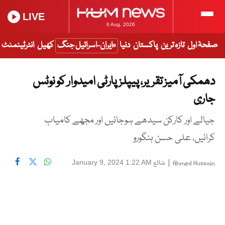
LIVE
6 Aug, 2026
صفحۂ اول
تازہ ترین
پاکستان
دنیا
ایران-اسرائیل جنگ
کھیل
انٹرٹینمنٹ
دھمکی آمیز تقریر، پیپلز پارٹی امیدوار کو نوٹس
جاری
جیالے اور کارکن سیدھے ہوجائیں اور مجھے کامیاب
کرائیں، علی حسن ہنگورو
|
شائع
January 9, 2024 1:22 AM
Ahmed Hussain