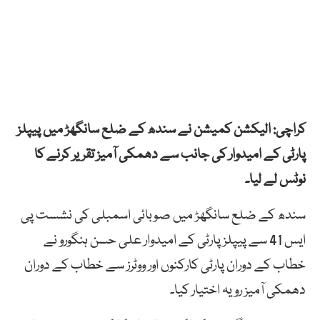
کراچی: الیکشن کمیشن نے سندھ کے ضلع سانگھڑ میں پیپلز
پارٹی کے امیدوار کی جانب سے دھمکی آمیز تقریر کرنے کا
نوٹس لے لیا۔
سندھ کے ضلع سانگھڑ میں صوبائی اسمبلی کی نشست پی
ایس 41 سے پیپلز پارٹی کے امیدوار علی حسن ہنگورو نے
خطاب کے دوران پارٹی کارکنوں اور ووٹرز سے خطاب کے دوران
دھمکی آمیز رویہ اختیار کیا۔