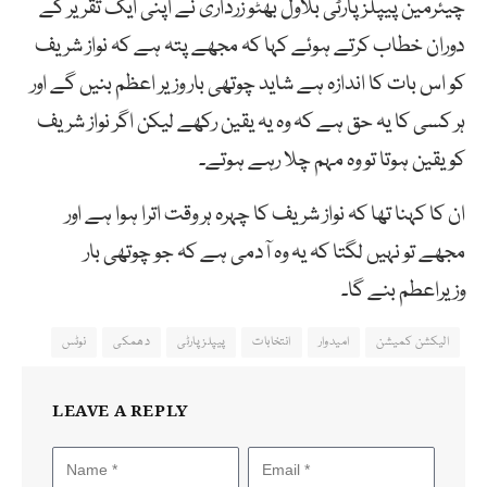
چیئرمین پیپلز پارٹی بلاول بھٹو زرداری نے اپنی ایک تقریر کے
دوران خطاب کرتے ہوئے کہا کہ مجھے پتہ ہے کہ نواز شریف
کو اس بات کا اندازہ ہے شاید چوتھی بار وزیر اعظم بنیں گے اور
ہر کسی کا یہ حق ہے کہ وہ یہ یقین رکھے لیکن اگر نواز شریف
کو یقین ہوتا تو وہ مہم چلا رہے ہوتے۔
ان کا کہنا تھا کہ نواز شریف کا چہرہ ہر وقت اترا ہوا ہے اور
مجھے تو نہیں لگتا کہ یہ وہ آدمی ہے کہ جو چوتھی بار
وزیراعطم بنے گا۔
الیکشن کمیشن
امیدوار
انتخابات
پیپلز پارٹی
دھمکی
نوٹس
LEAVE A REPLY