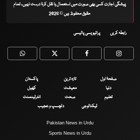
پیشگی اجازت کسی بھی صورت میں استعمال یا نقل کرنا درست نہیں۔ تمام
حقوق محفوظ ہیں © 2026
رابطہ کریں
پرائیویسی پالیسی
WhatsApp
Twitter
Facebook
Faceboo
صفحۂ اول
تازہ ترین
پاکستان
دنیا
معیشت
کھیل
تعلیم
صحت
انٹرٹینمنٹ
ٹیکنالوجی
دلچسپ و عجیب
Pakistan News in Urdu
Sports News in Urdu