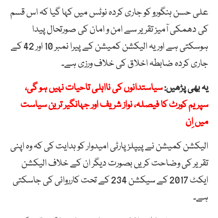
علی حسن ہنگورو کو جاری کردہ نوٹس میں کہا گیا کہ اس قسم
کی دھمکی آمیز تقریر سے امن و امان کی صورتحال پیدا
ہوسکتی ہے اور یہ الیکشن کمیشن کے پیرا نمبر 10 اور 42 کے
جاری کردہ ضابطہ اخلاق کی خلاف ورزی ہے۔
یہ بھی پڑھیں:
سیاستدانوں کی نااہلی تاحیات نہیں ہو گی،
سپریم کورٹ کا فیصلہ، نواز شریف اور جہانگیر ترین سیاست
میں اِن
الیکشن کمیشن نے پیپلز پارٹی امیدوار کو ہدایت کی کہ وہ اپنی
تقریر کی وضاحت کریں بصورت دیگر ان کے خلاف الیکشن
ایکٹ 2017 کے سیکشن 234 کے تحت کارروائی کی جاسکتی
ہے۔