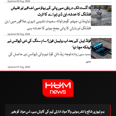
Updated 02 Aug, 2026
4 اگست تک دریاؤں میں پانی کے بہاؤ میں اضافے اور فلیش
فلڈنگ کا خدشہ، این ڈی ایم اے کا الرٹ
راولپنڈی، جہلم، گوجرانوالہ سمیت نشیبی شہری علاقوں میں اربن
فلڈنگ اور بارش کا پانی جمع ہونے کا خدشہ ہے
Updated 02 Aug, 2026
فولڈ ایبل کے بعد اب رولیبل فون؟ سام سنگ کی نئی ڈیوائس نے
تہلکہ مچا دیا
سب سے زیادہ توجہ زیڈ نائن کوڈ نیم والی ڈیوائس نے حاصل کی
ہے
Updated 01 Aug, 2026
ہم نیوز پر شائع یا نشر ہونے والا مواد ادارتی ٹیم کی کاوش ہے۔ اس مواد کو بغیر