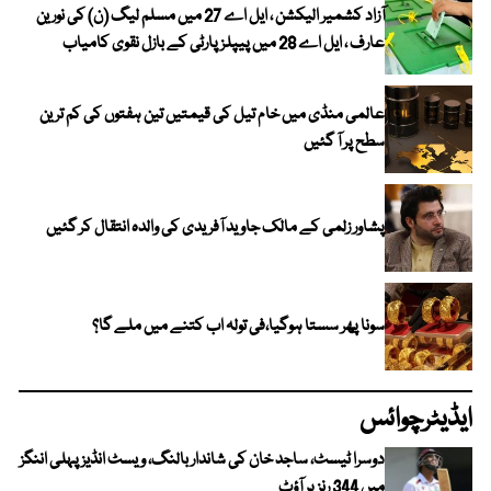
آزاد کشمیر الیکشن ، ایل اے 27 میں مسلم لیگ (ن) کی نورین
عارف ، ایل اے 28 میں پیپلز پارٹی کے بازل نقوی کامیاب
عالمی منڈی میں خام تیل کی قیمتیں تین ہفتوں کی کم ترین
سطح پر آ گئیں
پشاور زلمی کے مالک جاوید آفریدی کی والدہ انتقال کر گئیں
سونا پھر سستا ہوگیا،فی تولہ اب کتنے میں ملے گا؟
ایڈیٹرچوائس
دوسرا ٹیسٹ، ساجد خان کی شاندار بالنگ، ویسٹ انڈیز پہلی اننگز
میں 344 رنز پر آؤٹ