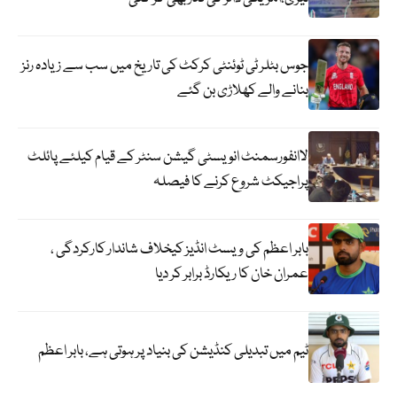
جوس بٹلر ٹی ٹوئنٹی کرکٹ کی تاریخ میں سب سے زیادہ رنز
بنانے والے کھلاڑی بن گئے
لاانفورسمنٹ انویسٹی گیشن سنٹر کے قیام کیلئے پائلٹ
پراجیکٹ شروع کرنے کا فیصلہ
بابر اعظم کی ویسٹ انڈیز کیخلاف شاندار کارکردگی ،
عمران خان کا ریکارڈ برابر کر دیا
ٹیم میں تبدیلی کنڈیشن کی بنیاد پر ہوتی ہے، بابر اعظم