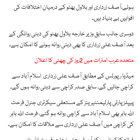
ہوئے،آصف زرداری اور بلاول بھٹو کے درمیان اختلافات کی
افواہیں بے بنیاد ہیں۔
دوسری جانب سابق وزیر خارجہ بلاول بھٹو کی دبئی روانگی کے
بعد آصف علی زرداری کا بھی دبئی روانہ ہونے کا امکان ہے۔
متحدہ عرب امارات میں 2روز کی چھٹی کا اعلان
میڈیا رپورٹس کے مطابق آصف علی زرداری اسلام آباد سے
کراچی جائیں گے، سابق صدر کراچی سے دبئی روانہ ہوں گے۔
پیپلز پارٹی پارلیمنٹیرینز کے مستعفی سیکرٹری جنرل فرحت
اللہ بابر بھی اسلام آباد سے کراچی روانہ ہو گئے، فرحت اللہ بابر
کی کراچی میں آصف علی زرداری سے ملاقات کا امکان ہے۔