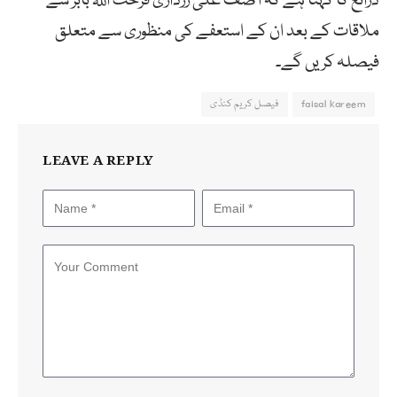
ذرائع کا کہنا ہے کہ آصف علی زرداری فرحت اللہ بابر سے
ملاقات کے بعد ان کے استعفے کی منظوری سے متعلق
فیصلہ کریں گے۔
faisal kareem
فیصل کریم کنڈی
LEAVE A REPLY