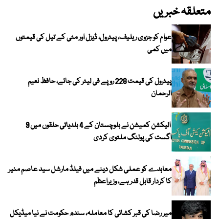
متعلقہ خبریں
عوام کو جزوی ریلیف، پیٹرول، ڈیزل اور مٹی کے تیل کی قیمتوں
میں کمی
پیٹرول کی قیمت 228 روپے فی لیٹر کی جائے، حافظ نعیم
الرحمان
الیکشن کمیشن نے بلوچستان کے 4 بلدیاتی حلقوں میں 9
اگست کی پولنگ ملتوی کردی
معاہدے کو عملی شکل دینے میں فیلڈ مارشل سید عاصم منیر
کا کردار قابل قدر ہے، وزیراعظم
میر رضا کی قبر کشائی کا معاملہ، سندھ حکومت نے نیا میڈیکل