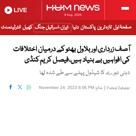
LIVE
8 Aug, 2026
صفحۂ اول
تازہ ترین
پاکستان
دنیا
ایران-اسرائیل جنگ
کھیل
انٹرٹینمنٹ
آصف زرداری اور بلاول بھٹو کے درمیان اختلافات
کی افواہیں بے بنیاد ہیں،فیصل کریم کنڈی
دبئی دورے کا شیڈول پہلے سے طے شدہ تھا
|
شائع
November 24, 2023 8:06 PM
Faisal Zaheer