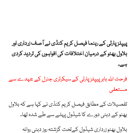
پیپلز پارٹی کے رہنما فیصل کریم کنڈی نے آصف زرداری اور
بلاول بھٹو کے درمیان اختلافات کی افواہوں کی تردید کردی
ہے۔
فرحت اللہ بابر پیپلز پارٹی کے سیکرٹری جنرل کے عہدے سے
مستعفی
تفصیلات کے مطابق فیصل کریم کنڈی نے کہا ہے کہ بلاول
بھٹو کے دبئی دورے کا شیڈول پہلے سے طے شدہ تھا۔
بلاول بھٹو زرداری شیڈول کےتحت گزشتہ روز دبئی روانہ