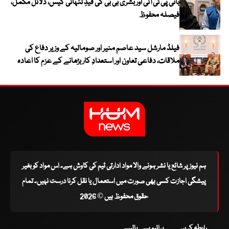
بانی پی ٹی آئی اور بشریٰ بی بی کی قیدِ تنہائی کیس، دلائل مکمل،
فیصلہ محفوظ
فیلڈ مارشل سید عاصم منیر اور صومالیہ کے وزیر دفاع کی
ملاقات، دفاعی تعاون اور استعدادِ کار بڑھانے کے عزم کا اعادہ
ہم نیوز پر شائع یا نشر ہونے والا مواد ادارتی ٹیم کی کاوش ہے۔ اس مواد کو بغیر
پیشگی اجازت کسی بھی صورت میں استعمال یا نقل کرنا درست نہیں۔ تمام
حقوق محفوظ ہیں © 2026
رابطہ کریں
پرائیویسی پالیسی