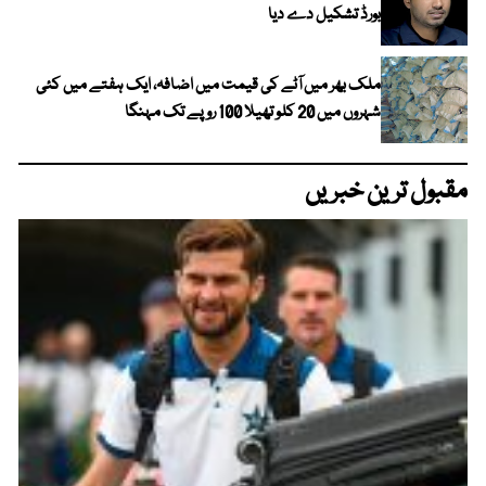
بورڈ تشکیل دے دیا
ملک بھر میں آٹے کی قیمت میں اضافہ، ایک ہفتے میں کئی
شہروں میں 20 کلو تھیلا 100 روپے تک مہنگا
مقبول ترین خبریں