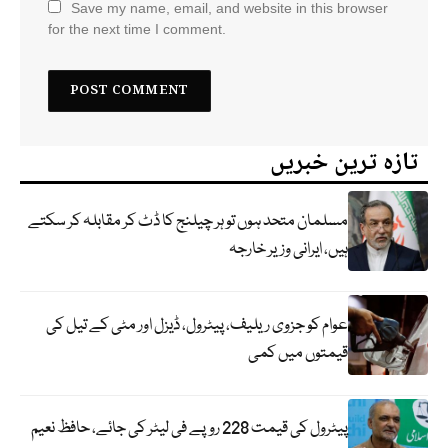
Save my name, email, and website in this browser
for the next time I comment.
تازہ ترین خبریں
مسلمان متحد ہوں تو ہر چیلنج کا ڈٹ کر مقابلہ کر سکتے
ہیں، ایرانی وزیر خارجہ
عوام کو جزوی ریلیف، پیٹرول، ڈیزل اور مٹی کے تیل کی
قیمتوں میں کمی
پیٹرول کی قیمت 228 روپے فی لیٹر کی جائے، حافظ نعیم