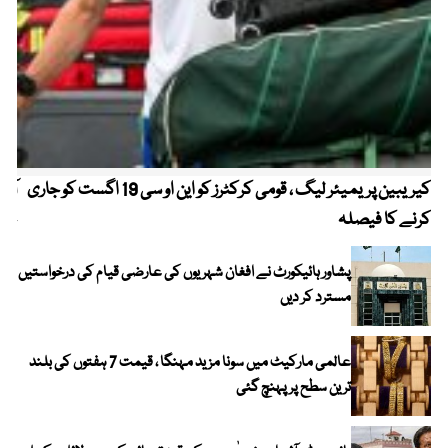
کیریبین پریمیئر لیگ ، قومی کرکٹرز کو این او سی 19 اگست کو جاری
آز
کرنے کا فیصلہ
چھی
پشاور ہائیکورٹ نے افغان شہریوں کی عارضی قیام کی درخواستیں
مسترد کر دیں
عالمی مارکیٹ میں سونا مزید مہنگا ، قیمت 7 ہفتوں کی بلند
ترین سطح پر پہنچ گئی