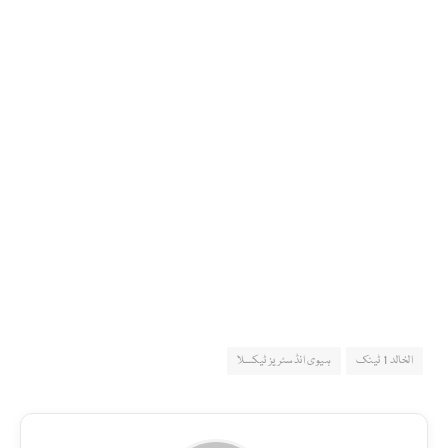
الخالد 1 ٹینک
ہیوی انڈسٹریز ٹیکسلا