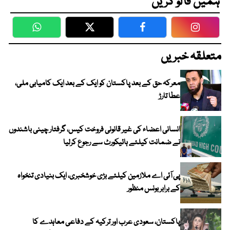
ہمیں فالو کریں
WhatsApp
Twitter
Facebook
Faceboo
متعلقہ خبریں
معرکہ حق کے بعد پاکستان کو ایک کے بعد ایک کامیابی ملی،
عطا تارڑ
انسانی اعضاء کی غیر قانونی فروخت کیس، گرفتار چینی باشندوں
نے ضمانت کیلئے ہائیکورٹ سے رجوع کرلیا
پی آئی اے ملازمین کیلئے بڑی خوشخبری، ایک بنیادی تنخواہ
کے برابر بونس منظور
پاکستان، سعودی عرب اور ترکیہ کے دفاعی معاہدے کا