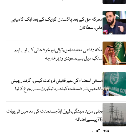
معرکہ حق کے بعد پاکستان کو ایک کے بعد ایک کامیابی
ملی، عطا تارڑ
مکہ دفاعی معاہدہ امن، ترقی اور خوشحالی کے لیے اہم
سنگِ میل ہے،سعودی وزیر خارجہ
انسانی اعضاء کی غیر قانونی فروخت کیس، گرفتار چینی
باشندوں نے ضمانت کیلئے ہائیکورٹ سے رجوع کرلیا
بجلی مزید مہنگی، فیول ایڈجسٹمنٹ کی مد میں فی یونٹ
75 پیسے اضافہ