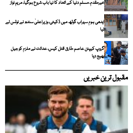
خیرمقدم، مسلم دنیا کے اتحاد کا نیا باب شروع ہوگیا، مریم نواز
ایدھی ہوم سہراب گوٹھ میں ڈکیتی، وزیراعلیٰ سندھ نے نوٹس لے
لیا
گروپ کیپٹن عاصم طارق قتل کیس، عدالت نے ملزم کو جیل
بھیج دیا
مقبول ترین خبریں