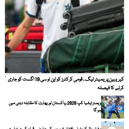
کیریبین پریمیئر لیگ ، قومی کرکٹرز کو این او سی 19 اگست کو جاری
آز
کرنے کا فیصلہ
چھی
ویمنز ایشیا کپ 2026، پاکستان اور بھارت کا مقابلہ دبئی میں
ہو گا