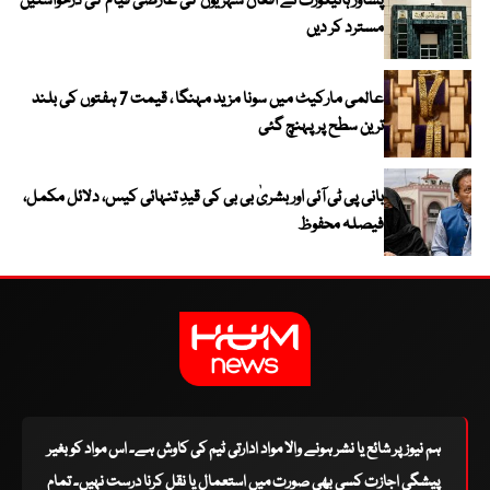
پشاور ہائیکورٹ نے افغان شہریوں کی عارضی قیام کی درخواستیں
مسترد کر دیں
عالمی مارکیٹ میں سونا مزید مہنگا ، قیمت 7 ہفتوں کی بلند
ترین سطح پر پہنچ گئی
بانی پی ٹی آئی اور بشریٰ بی بی کی قیدِ تنہائی کیس، دلائل مکمل،
فیصلہ محفوظ
ہم نیوز پر شائع یا نشر ہونے والا مواد ادارتی ٹیم کی کاوش ہے۔ اس مواد کو بغیر
پیشگی اجازت کسی بھی صورت میں استعمال یا نقل کرنا درست نہیں۔ تمام