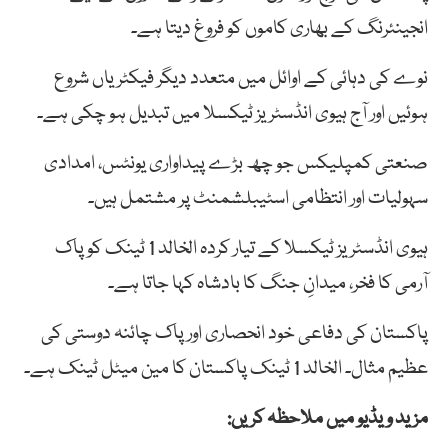
انجینئرنگ کے بھاری کاموں کو فروغ دیتا ہے۔
نوے کی دہائی کے اوائل میں متعدد دیگر فیکٹریاں شروع
ہوئیں اور آج ہیوی انڈسٹریز ٹیکسلا میں تبدیل ہو چکی ہے۔
صنعتی کمپلیکس جو چھ بڑے پیداواری یونٹس، امدادی
سہولیات اور انتظامی اسٹیبلشمنٹ پر مشتمل ہیں۔
ہیوی انڈسٹریز ٹیکسلا کے تیار کردہ الخالد 1 ٹینک کو پاک
آرمی کا فخر، میدانِ جنگ کا بادشاہ کہا جاتا ہے۔
پاکستان کی دفاعی خود انحصاری اور پاک چائنہ دوستی کی
عظیم مثال۔ الخالد 1 ٹینک پاکستان کا مین میٹل ٹینک ہے۔
مزید ویڈیو میں ملاحظہ کریں: