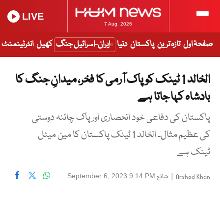
LIVE
7 Aug, 2026
صفحۂ اول
تازہ ترین
پاکستان
دنیا
ایران-اسرائیل جنگ
کھیل
انٹرٹینمنٹ
الخالد 1 ٹینک کو پاک آرمی کا فخر، میدانِ جنگ کا
بادشاہ کہا جاتا ہے
پاکستان کی دفاعی خود انحصاری اور پاک چائنہ دوستی
کی عظیم مثال۔ الخالد 1 ٹینک پاکستان کا مین میٹل
ٹینک ہے
|
شائع
September 6, 2023 9:14 PM
Arshad Khan