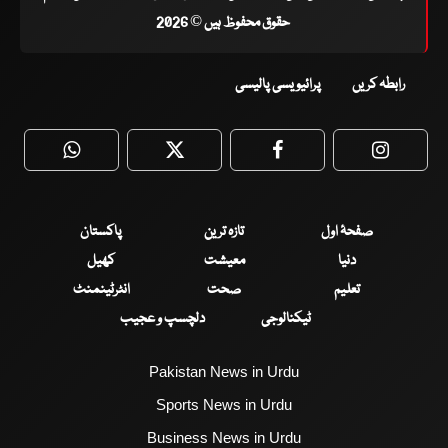
حقوق محفوظ ہیں © 2026
رابطہ کریں
پرائیویسی پالیسی
WhatsApp
Twitter
Facebook
Faceboo
صفحۂ اول
تازہ ترین
پاکستان
دنیا
معیشت
کھیل
تعلیم
صحت
انٹرٹینمنٹ
ٹیکنالوجی
دلچسپ و عجیب
Pakistan News in Urdu
Sports News in Urdu
Business News in Urdu