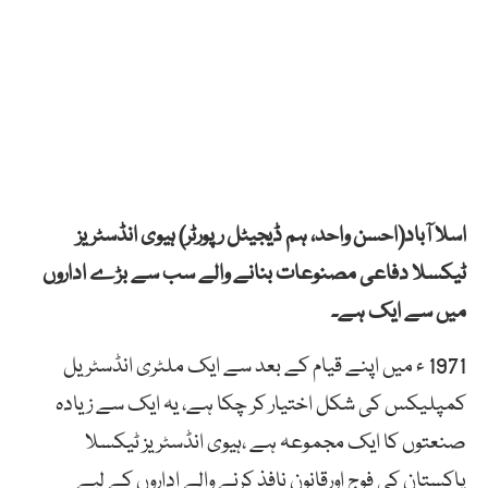
اسلا آباد(احسن واحد، ہم ڈیجیٹل رپورٹر) ہیوی انڈسٹریز
ٹیکسلا دفاعی مصنوعات بنانے والے سب سے بڑے اداروں
میں سے ایک ہے۔
1971 ء میں اپنے قیام کے بعد سے ایک ملٹری انڈسٹریل
کمپلیکس کی شکل اختیار کر چکا ہے، یہ ایک سے زیادہ
صنعتوں کا ایک مجموعہ ہے ،ہیوی انڈسٹریز ٹیکسلا
پاکستان کی فوج اورقانون نافذ کرنے والے اداروں کے لیے