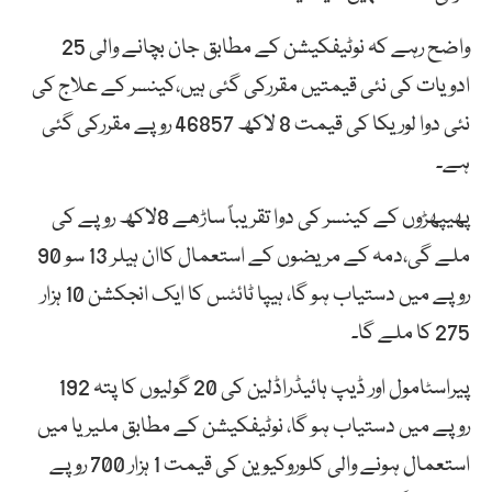
واضح رہے کہ نوٹیفکیشن کے مطابق جان بچانے والی 25
ادویات کی نئی قیمتیں مقررکی گئی ہیں،کینسر کے علاج کی
نئی دوا لوریکا کی قیمت 8 لاکھ 46857 روپے مقررکی گئی
ہے۔
پھیپھڑوں کے کینسر کی دوا تقریباً ساڑھے 8لاکھ روپے کی
ملے گی،دمہ کے مریضوں کے استعمال کاان ہیلر 13 سو 90
روپے میں دستیاب ہو گا، ہیپا ٹائٹس کا ایک انجکشن 10 ہزار
275 کا ملے گا۔
پیراسٹامول اور ڈیپ ہائیڈراڈلین کی 20 گولیوں کا پتہ 192
روپے میں دستیاب ہو گا، نوٹیفکیشن کے مطابق ملیریا میں
استعمال ہونے والی کلوروکیوین کی قیمت 1 ہزار 700 روپے