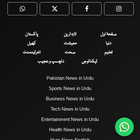
WhatsApp
Twitter
Facebook
Faceboo
صفحۂ اول
تازہ ترین
پاکستان
دنیا
معیشت
کھیل
تعلیم
صحت
انٹرٹینمنٹ
ٹیکنالوجی
دلچسپ و عجیب
Pakistan News in Urdu
Sports News in Urdu
Business News in Urdu
Tech News in Urdu
Entertainment News in Urdu
Health News in Urdu
Hum News English