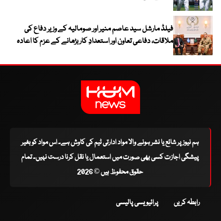
فیلڈ مارشل سید عاصم منیر اور صومالیہ کے وزیر دفاع کی
ملاقات، دفاعی تعاون اور استعدادِ کار بڑھانے کے عزم کا اعادہ
ہم نیوز پر شائع یا نشر ہونے والا مواد ادارتی ٹیم کی کاوش ہے۔ اس مواد کو بغیر
پیشگی اجازت کسی بھی صورت میں استعمال یا نقل کرنا درست نہیں۔ تمام
حقوق محفوظ ہیں © 2026
رابطہ کریں
پرائیویسی پالیسی