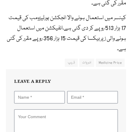
مقرر کی گئی ہے۔
کینسر میں استعمال ہونے والا انجکشن بورٹیزومب کی قیمت
17 ہزار 513 روپے کر دی گئی ہے،انفیکشن میں استعمال
ہونے والی زیربیکسا کی قیمت 15 ہزار 356 روپے مقرر کی گئی
ہے۔
Medicine Price
ادویات
ڈریپ
LEAVE A REPLY