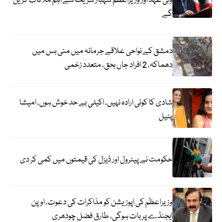
ولی عہد اور وزیراعظم شہباز شریف سے اہم ملاقات کریں
گے
دمشق کے نواحی علاقے جرمانہ میں منی بس میں
دھماکہ، 2 افراد جاں بحق، متعدد زخمی
شادی کا کوئی ارادہ نہیں، اکیلی بے حد خوش ہوں، امیشا
پٹیل
حکومت نے پیٹرول اور ڈیزل کی قیمتوں میں کمی کر دی
وزیراعظم کی اپوزیشن کو مذاکرات کی دعوت، اوپن
ایجنڈے پر بات ہوگی، طارق فضل چودھری