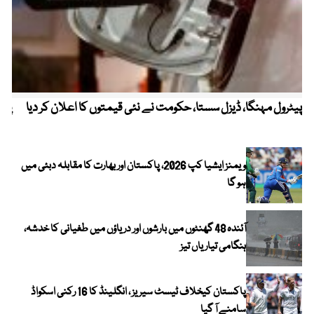
پیٹرول مہنگا، ڈیزل سستا، حکومت نے نئی قیمتوں کا اعلان کر دیا
پنج
ویمنز ایشیا کپ 2026، پاکستان اور بھارت کا مقابلہ دبئی میں
ہو گا
آئندہ 48 گھنٹوں میں بارشوں اور دریاؤں میں طغیانی کا خدشہ،
ہنگامی تیاریاں تیز
پاکستان کیخلاف ٹیسٹ سیریز ، انگلینڈ کا 16 رکنی اسکواڈ
سامنے آ گیا