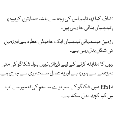
کشاف کیا تھا تاہم اس کی وجہ سے بلند عمارتوں کو بوجھ
بدیلیاں بتائی جا رہی ہیں۔
ر زمین موسمیاتی تبدیلیاں ایک خاموش خطرہ ہے اور زمین
پنی شکل بدل رہی ہے۔
لیوں کا مقابلہ کرنے کے لیے ڈیزائن نہیں ہوا۔ شکاگو کی مٹی
ارت بڑھنے سے ہو رہا ہے اور یہ عمل سست روی سے جاری ہے۔
ماہرین نے ایک 3 ڈی کمپیوٹر ماڈل تیار کرکے جائزہ لیا کہ 1951 میں شکاگو کے سب وے سسٹم کی تعمیر سے اب