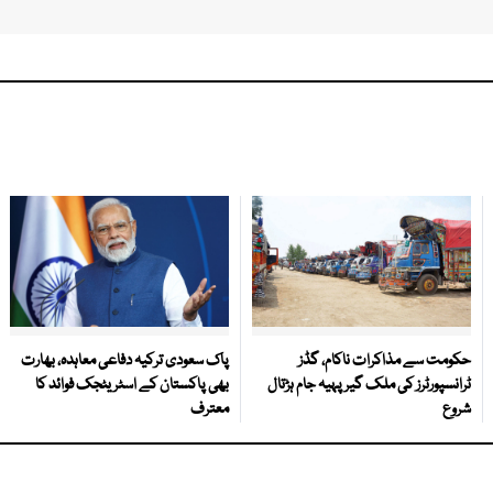
حکومت سے مذاکرات ناکام، گڈز
پاک سعودی ترکیہ دفاعی معاہدہ، بھارت
ٹرانسپورٹرز کی ملک گیر پہیہ جام ہڑتال
بھی پاکستان کے اسٹریٹجک فوائد کا
شروع
معترف