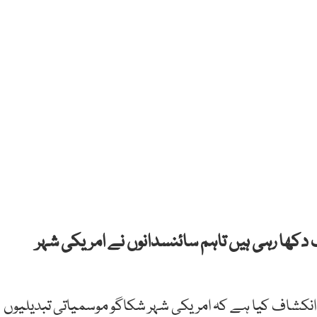
گ دکھا رہی ہیں تاہم سائنسدانوں نے امریکی شہر
انکشاف کیا ہے کہ امریکی شہر شکاگو موسمیاتی تبدیلیوں