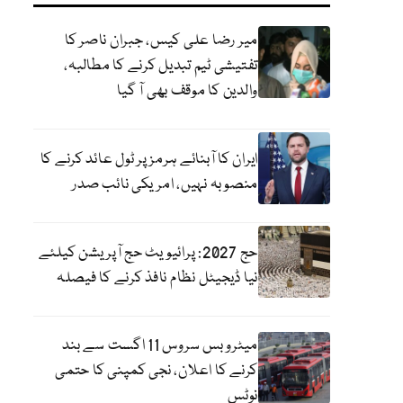
میر رضا علی کیس، جبران ناصر کا
تفتیشی ٹیم تبدیل کرنے کا مطالبہ،
والدین کا موقف بھی آ گیا
ایران کا آبنائے ہرمز پر ٹول عائد کرنے کا
منصوبہ نہیں، امریکی نائب صدر
حج 2027: پرائیویٹ حج آپریشن کیلئے
نیا ڈیجیٹل نظام نافذ کرنے کا فیصلہ
میٹرو بس سروس 11 اگست سے بند
کرنے کا اعلان، نجی کمپنی کا حتمی
نوٹس