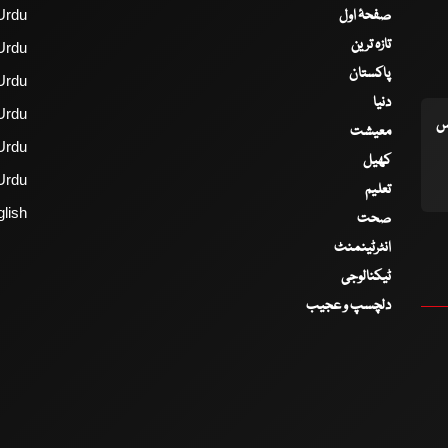
صفحۂ اول
Urdu
تازہ ترین
Urdu
پاکستان
Urdu
دنیا
Urdu
اس
معیشت
Urdu
کھیل
Urdu
تعلیم
lish
صحت
انٹرٹینمنٹ
ٹیکنالوجی
دلچسپ و عجیب