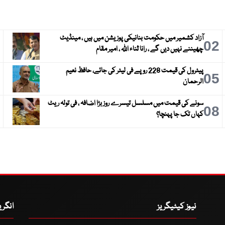
آزاد کشمیر میں حکومت بنانیکی پوزیشن میں ہیں ، مینڈیٹ
3
02
چھیننے نہیں دیں گے ، رانا ثناء اللہ ، امیر مقام
پیٹرول کی قیمت 228 روپے فی لیٹر کی جائے، حافظ نعیم
6
05
الرحمان
سونے کی قیمت میں مسلسل تیسرے روز بڑا اضافہ ، فی تولہ ریٹ
9
08
کہاں تک جا پہنچا؟
نیوز کیٹیگریز
انگر