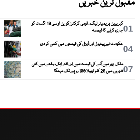
مقبول ترین خبریں
کیریبین پریمیئر لیگ ، قومی کرکٹرز کو این او سی 19 اگست کو
01
جاری کرنے کا فیصلہ
حکومت نے پیٹرول اور ڈیزل کی قیمتوں میں کمی کر دی
04
ملک بھر میں آٹے کی قیمت میں اضافہ، ایک ہفتے میں کئی
07
شہروں میں 20 کلو تھیلا 100 روپے تک مہنگا