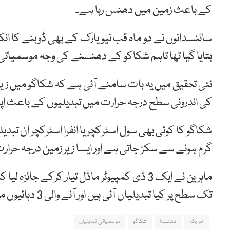
کے باعث زمین میں دھنس رہا ہے۔
سائنسدانوں نے دو ماہ قب نیویارک کے بھی ڈوبنے کا ان
بتایا گیا تھا تاہم شکاکو کے دھنسنے کی وجہ موسمیاتی ت
نئی تحقیق میں یہ بات سامنے آئی ہے کہ شکاگو میں زی
کی اندرونی سطح درجہ حرارت میں تبدیلیوں کے باعث ا
شکاگو کا کوئی بھی سول اسٹرکچر یا انفرا اسٹرکچر ان تبدی
گرم ہونے سے سکڑ جاتی ہے اور ایسا زیر زمین درجہ حر
تک سطح پر کیا تبدیلیاں آئی ہیں اور آنے والی 3 دہائیوں میں کیا کچھ بدل سکتا ہے۔
امریکہ
دھنسنا
شکاگو
موسمیاتی تبدیلیاں