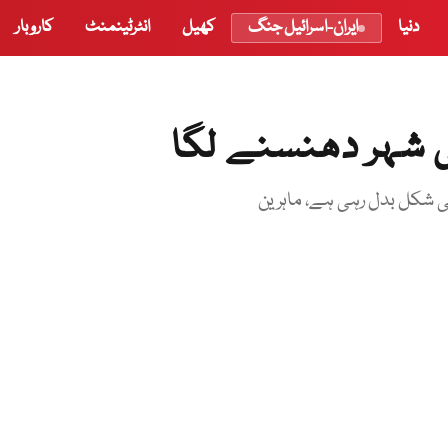
دنیا
ایران-اسرائیل جنگ
کھیل
انٹرٹینمنٹ
کاروبار
ی شہر دھنسنے لگا
ی شکل بدل رہی ہے، ماہرین