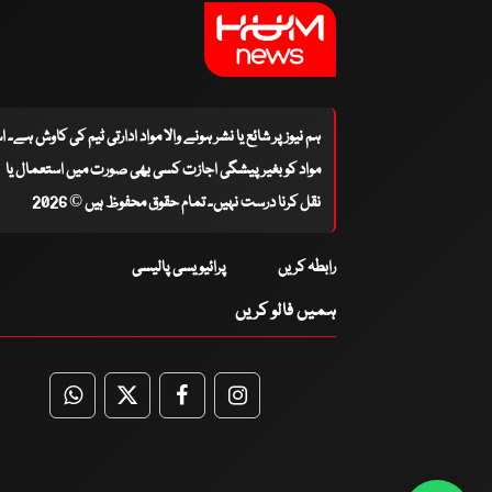
ہم نیوز پر شائع یا نشر ہونے والا مواد ادارتی ٹیم کی کاوش ہے۔ 
مواد کو بغیر پیشگی اجازت کسی بھی صورت میں استعمال یا
نقل کرنا درست نہیں۔ تمام حقوق محفوظ ہیں © 2026
رابطہ کریں
پرائیویسی پالیسی
ہمیں فالو کریں
WhatsApp
Twitter
Facebook
Facebook