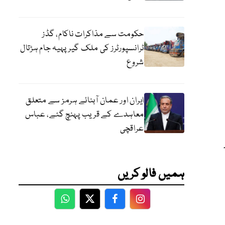
حکومت سے مذاکرات ناکام، گڈز
ٹرانسپورٹرز کی ملک گیر پہیہ جام ہڑتال
شروع
ایران اور عمان آبنائے ہرمز سے متعلق
معاہدے کے قریب پہنچ گئے، عباس
عراقچی
ہمیں فالو کریں
WhatsApp
Twitter
Facebook
Facebook