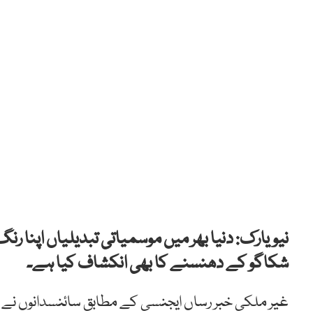
نیویارک: دنیا بھر میں موسمیاتی تبدیلیاں اپنا رن
شکاگو کے دھنسنے کا بھی انکشاف کیا ہے۔
غیر ملکی خبر رساں ایجنسی کے مطابق سائنسدانوں نے 