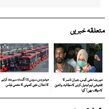
متعلقہ خبریں
میٹرو بس سروس 11 اگست سے بند کرنے
میر رضا علی کیس، جبران ناصر کا
کا اعلان، نجی کمپنی کا حتمی نوٹس
تفتیشی ٹیم تبدیل کرنے کا مطالبہ، والدین
کا موقف بھی آ گیا