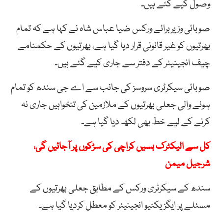
وصول کیے گئے ہیں۔
صوبائی وزیربرائے ورکس ضیا عباس شاہ نے کہا ہے کہ تمام
بھرتیوں کو غیر قانونی قرار دیا گیا ہے، بھرتیوں کے حکمنامے
چیف انجینیئر کے دفتر سے جاری کیے گئے ہیں۔
صوبائی سیکرٹری سروسز کی جانب سے اے جی سندھ کو تمام
ہونے والی جعلی بھرتیوں کے ملازمین کی تنخواہیں جاری نہ
کرنے کے لیے خط بھی لکھ دیا گیا ہے۔
کل سے الیکٹرک بسیں کراچی کی سڑکوں پر آجائیں گی،
شرجیل میمن
سندھ کے سیکرٹری ورکس کے مطابق جعلی بھرتیوں کے
مسئلے پر ایگزیکٹیو انجینیئر کو معطل کردیا گیا ہے۔