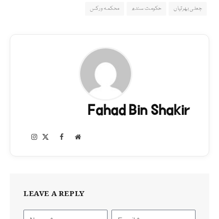
جعلی بھرتیاں
حکومت سندھ
محکمہ ورکس
Fahad Bin Shakir
Instagram
Facebook
X
Website
(Twitter)
LEAVE A REPLY