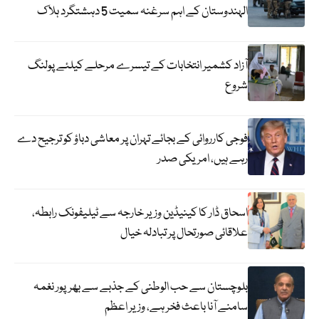
الہندوستان کے اہم سرغنہ سمیت 5 دہشتگرد ہلاک
آزاد کشمیر انتخابات کے تیسرے مرحلے کیلئے پولنگ
شروع
فوجی کارروائی کے بجائے تہران پر معاشی دباؤ کو ترجیح دے
رہے ہیں، امریکی صدر
اسحاق ڈار کا کینیڈین وزیر خارجہ سے ٹیلیفونک رابطہ،
علاقائی صورتحال پر تبادلہ خیال
بلوچستان سے حب الوطنی کے جذبے سے بھرپور نغمہ
سامنے آنا باعث فخر ہے، وزیر اعظم