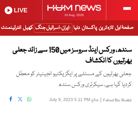
LIVE
10 Aug, 2026
صفحۂ اول
تازہ ترین
پاکستان
دنیا
ایران-اسرائیل جنگ
کھیل
انٹرٹینمنٹ
سندھ، ورکس اینڈ سروسز میں 150 سے زائد جعلی
بھرتیوں کا انکشاف
جعلی بھرتیوں کے مسئلے پر ایگزیکٹیو انجینیئر کو معطل
کردیا گیا ہے، سیکرٹری ورکس سندھ
|
شائع
July 9, 2023 5:11 PM
Fahad Bin Shakir