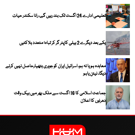
تعلیمی ادارے 24 اگست تک بند رہیں گے، رانا سکندر حیات
یکے بعد دیگرے 2 ہیلی کاپٹر گر کر تباہ؛ متعدد ہلاکتیں
معاہدہ ہو یا نہ ہو، اسرائیل ایران کو جوہری ہتھیارحاصل نہیں کرنے
دیگا، نیتن یاہو
جماعت اسلامی کا 16 اگست سے ملک بھر میں بیک وقت
دھرنوں کا اعلان