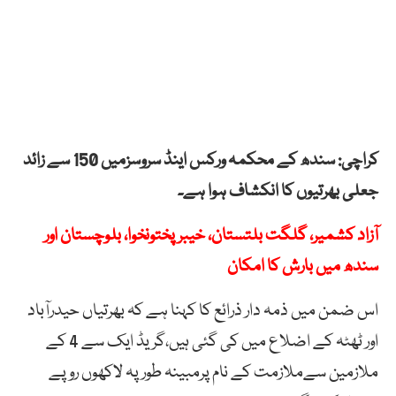
کراچی: سندھ کے محکمہ ورکس اینڈ سروسزمیں 150 سے زائد
جعلی بھرتیوں کا انکشاف ہوا ہے۔
آزاد کشمیر، گلگت بلتستان، خیبر پختونخوا، بلوچستان اور
سندھ میں بارش کا امکان
اس ضمن میں ذمہ دار ذرائع کا کہنا ہے کہ بھرتیاں حیدرآباد
اور ٹھٹہ کے اضلاع میں کی گئی ہیں،گریڈ ایک سے 4 کے
ملازمین سےملازمت کے نام پرمبینہ طور پہ لاکھوں روپے