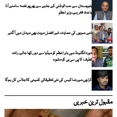
بلوچستان سے حب الوطنی کے جذبے سے بھرپور نغمہ سامنے آنا
باعث فخر ہے، وزیر اعظم
نئے صوبوں کی حمایت، شیر افضل مروت بھی میدان میں آگئے
دورہ انگلینڈ میں بابر اعظم کو میڈیا سے دور رکھا جائے، راشد
لطیف کا پی سی بی کو مشورہ
کراچی،میررضاکیس کی نئی تحقیقاتی کمیٹی کااجلاس کل ہوگا
مقبول ترین خبریں