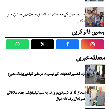
نئے صوبوں کی حمایت، شیر افضل مروت بھی میدان میں
آگئے
ہمیں فالو کریں
WhatsApp
Twitter
Facebook
Faceboo
متعلقہ خبریں
آزاد کشمیر انتخابات کے تیسرے مرحلے کیلئے پولنگ شروع
اسحاق ڈار کا کینیڈین وزیر خارجہ سے ٹیلیفونک رابطہ، علاقائی
صورتحال پر تبادلہ خیال