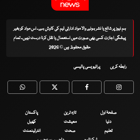
ہم نیوز پر شائع یا نشر ہونے والا مواد ادارتی ٹیم کی کاوش ہے۔ اس مواد کو بغیر
پیشگی اجازت کسی بھی صورت میں استعمال یا نقل کرنا درست نہیں۔ تمام
حقوق محفوظ ہیں © 2026
رابطہ کریں
پرائیویسی پالیسی
WhatsApp
Twitter
Facebook
Faceboo
صفحۂ اول
تازہ ترین
پاکستان
دنیا
معیشت
کھیل
تعلیم
صحت
انٹرٹینمنٹ
ٹیکنالوجی
دلچسپ و عجیب