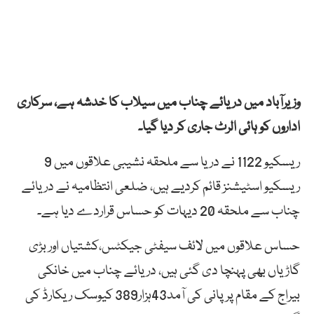
وزیرآباد میں دریائے چناب میں سیلاب کا خدشہ ہے، سرکاری
اداروں کو ہائی الرٹ جاری کر دیا گیا۔
ریسکیو 1122 نے دریا سے ملحقہ نشیبی علاقوں میں 9
ریسکیو اسٹیشنز قائم کردیے ہیں، ضلعی انتظامیہ نے دریائے
چناب سے ملحقہ 20 دیہات کو حساس قراردے دیا ہے۔
حساس علاقوں میں لائف سیفٹی جیکٹس،کشتیاں اور بڑی
گاڑیاں بھی پہنچا دی گئی ہیں، دریائے چناب میں خانکی
بیراج کے مقام پر پانی کی آمد43ہزار389 کیوسک ریکارڈ کی