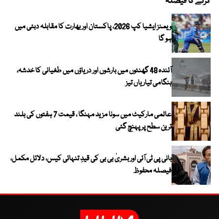
کرنے کا فیصلہ
ویمنز ایشیا کپ 2026، پاکستان اور بھارت کا مقابلہ دبئی میں
ہو گا
آئندہ 48 گھنٹوں میں بارشوں اور دریاؤں میں طغیانی کا خدشہ،
ہنگامی تیاریاں تیز
عالمی مارکیٹ میں سونا مزید مہنگا ، قیمت 7 ہفتوں کی بلند
ترین سطح پر پہنچ گئی
بانی پی ٹی آئی اور بشریٰ بی بی کی قیدِ تنہائی کیس، دلائل مکمل،
فیصلہ محفوظ