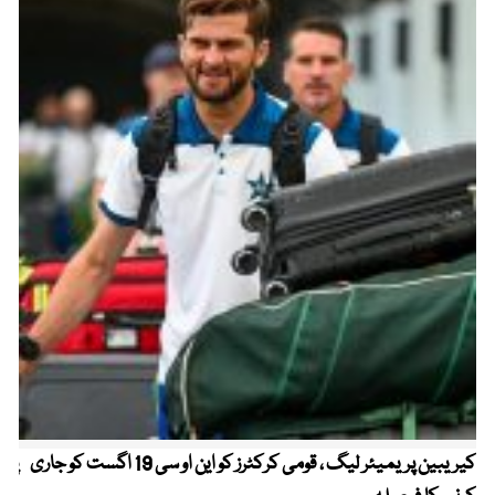
کیریبین پریمیئر لیگ ، قومی کرکٹرز کو این او سی 19 اگست کو جاری
پیٹ