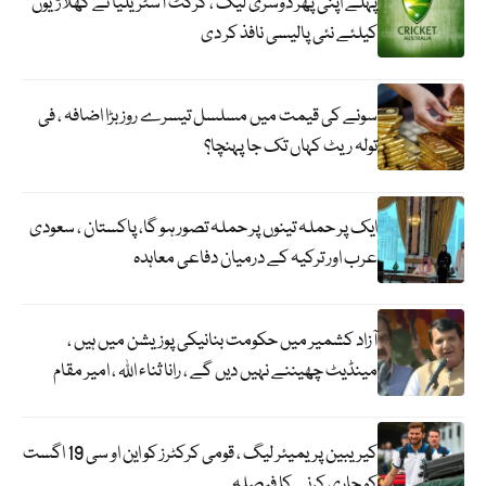
پہلے اپنی پھر دوسری لیگ ، کرکٹ آسٹریلیا نے کھلاڑیوں
کیلئے نئی پالیسی نافذ کر دی
سونے کی قیمت میں مسلسل تیسرے روز بڑا اضافہ ، فی
تولہ ریٹ کہاں تک جا پہنچا؟
ایک پر حملہ تینوں پر حملہ تصور ہو گا، پاکستان ، سعودی
عرب اور ترکیہ کے درمیان دفاعی معاہدہ
آزاد کشمیر میں حکومت بنانیکی پوزیشن میں ہیں ،
مینڈیٹ چھیننے نہیں دیں گے ، رانا ثناء اللہ ، امیر مقام
کیریبین پریمیئر لیگ ، قومی کرکٹرز کو این او سی 19 اگست
کو جاری کرنے کا فیصلہ