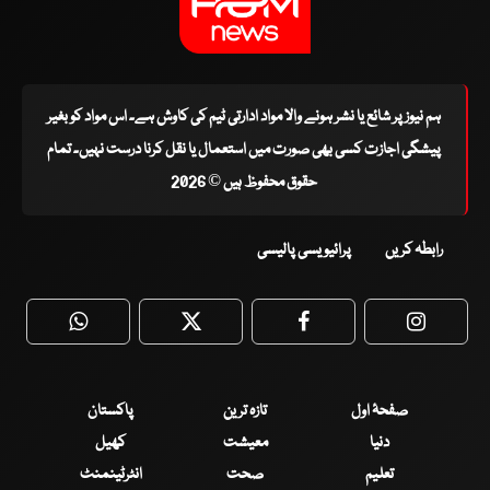
ہم نیوز پر شائع یا نشر ہونے والا مواد ادارتی ٹیم کی کاوش ہے۔ اس مواد کو بغیر
پیشگی اجازت کسی بھی صورت میں استعمال یا نقل کرنا درست نہیں۔ تمام
حقوق محفوظ ہیں © 2026
رابطہ کریں
پرائیویسی پالیسی
WhatsApp
Twitter
Facebook
Faceboo
صفحۂ اول
تازہ ترین
پاکستان
دنیا
معیشت
کھیل
تعلیم
صحت
انٹرٹینمنٹ