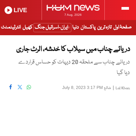
LIVE
7 Aug, 2026
صفحۂ اول
تازہ ترین
پاکستان
دنیا
ایران-اسرائیل جنگ
کھیل
انٹرٹینمنٹ
دریائے چناب میں سیلاب کا خدشہ، الرٹ جاری
دریائے چناب سے ملحقہ 20 دیہات کو حساس قراردے
دیا گیا
|
شائع
July 8, 2023 3:17 PM
Lal Khan