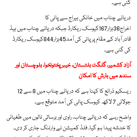
گئی ہے۔
دریائے چناب میں خانکی بیراج سے پانی کا
اخراج36ہزار167کیوسک ریکارڈ جبکہ دریائے چناب میں ہیڈ
قادر آباد کے مقام پر پانی کی آمد45ہزار844کیوسک ریکارڈ
کی گئی ہے۔
آزاد کشمیر، گلگت بلتستان، خیبر پختونخوا، بلوچستان اور
سندھ میں بارش کا امکان
ریسکیو ذرائع کا کہنا ہے کہ دریائے چناب میں 8 سے 12
جولائی 7 لاکھ کیوسک پانی کی آمد متوقع ہے۔
واضح رہے کہ دریائے چناب، راوی اور برساتی نالوں میں طغیانی
کا خدشہ پیدا ہو گیا، فلڈ کمیشن نے وارننگ جاری کر دی۔