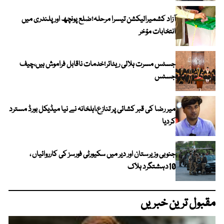
آزاد کشمیرالیکشن تیسرا مرحلہ؛ضلع پونچھ اور پلندری میں
انتخابات مؤخر
جسٹس مسرت ہلالی ریٹائر؛خدمات ناقابل فراموش ہیں،چیف
جسٹس
میر رضا کی قبر کشائی پر تنازع،اہلخانہ نے نیا میڈیکل بورڈ مسترد
کردیا
جنوبی وزیرستان اور دیر میں سکیورٹی فورسز کی کارروائیاں ،
10دہشتگرد ہلاک
مقبول ترین خبریں