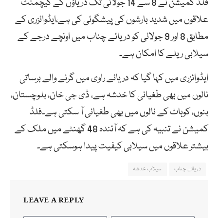
فلڈ کمیشن نے 8 سے 14 جولائی تک دریاؤں کے کیچمنٹ
علاقوں میں شدید بارشوں کی پیشگوئی کی ہے،ایڈوائزری کے
مطابق 8 اور 9 جولائی کو دریائے چناب میں اونچے درجے کے
سیلابی ریلے کا امکان ہے۔
ایڈوائزری میں کہا گیا کہ دریائے راوی میں گرنے والے برساتی
نالوں میں بھی طغیانی کا خدشہ ہے، ڈی جی خان، بلوچستان،
بنوں، کوہاٹ کے نالوں میں بھی طغیانی آ سکتی ہے۔فلڈ
کمیشن نے تنبیہ کی ہے کہ آئندہ 48 گھنٹے میں ملک کے
بیشتر علاقوں میں سیلابی کیفیت پیدا ہوسکتی ہے۔
دریائے چناب
سیلاب خدشہ
LEAVE A REPLY