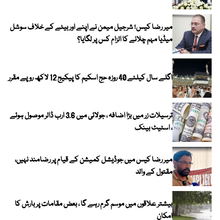
میر رضا کیس؛ شرجیل میمن نے اپنے اور بیٹے کے خلاف سوشل
میڈیا مہم چلانے کا الزام کس پر لگایا؟
اگلے سال کیلئے 40 روزہ حج اسکیم کا پیکیج 12 لاکھ روپے مقرر
ترسیلات زر میں بڑا اضافہ ، جولائی میں 3.6 ارب ڈالر موصول ہوئے
، اسٹیٹ بینک
میر رضا کیس میں جوڈیشل کمیشن کے قیام پر رضامند نہیں،
مقتول کے والد
بیشتر علاقوں میں موسم گرم رہے گا ، بعض مقامات پر بارش کا
امکان