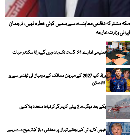
مکہ مشترکہ دفاعی معاہدے سے ہمیں کوئی خطرہ نہیں ، ترجمان
4 روز میں سونے کی قیمت میں بڑا اضافہ
ایرانی وزارت خارجہ
تعلیمی ادارے 24 اگست تک بند رہیں گے، رانا سکندر حیات
ورلڈ کپ 2027 کے میزبان ممالک کے درمیان ٹی ٹوئنٹی سیریز
کا اعلان
یکے بعد دیگرے 2 ہیلی کاپٹر گر کر تباہ؛ متعدد ہلاکتیں
فوجی کارروائی کے بجائے تہران پر معاشی دباؤ کو ترجیح دے رہے