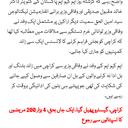
واضح رہے کہ گزشتہ روز ایم کیو ایم پاکستان کے کنوینر ڈاکٹر
خالد مقبول صدیقی اور وفاقی وزیر برائے انفارمیشن ٹیکنالوجی
سید امین الحق سمیت دیگر اراکین پر مشتمل ایک وفد نے
وفاقی وزیر توانائی خرم دستگیر سے ملاقات میں مطالبہ کیا تھا
کہ کراچی کو بجلی فراہم کرنے کا لائسنس ایک سے زائد
کمپنیوں کو جاری کیا جائے۔
ایم کیو ایم کے وفد نے وفاقی وزیر سے کراچی میں زائد بلنگ اور
بل ادا نہ کرنے والوں کے بل ان صارفین سے وصول کیے جانے
کی شکایت کی تھی جو پہلے ہی بلوں کی ادائیگی بروقت کر
رہے ہیں۔
کراچی، گیسٹرو پھیل گیا، ایک جاں بحق، 4 ہزار 200 مریضوں
کا اسپتالوں سے رجوع