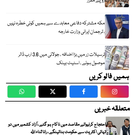
روپے مقرر
مکہ مشترکہ دفاعی معاہدے سے ہمیں کوئی خطرہ نہیں
، ترجمان ایرانی وزارت خارجہ
ترسیلات زر میں بڑا اضافہ ، جولائی میں 3.6 ارب ڈالر
موصول ہوئے ، اسٹیٹ بینک
ہمیں فالو کریں
WhatsApp
Twitter
Facebook
Faceboo
متعلقہ خبریں
احتجاج کرنیوالے مقاصد میں ناکام ہو گئے ، آزاد کشمیر میں دو
تہائی اکثریت سے حکومت بنائینگے ، رانا ثناء اللہ