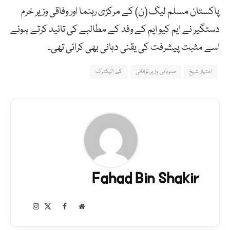
پاکستان مسلم لیگ (ن) کے مرکزی رہنما اور وفاقی وزیر خرم
دستگیر نے ایم کیو ایم کے وفد کے مطالبے کی تائید کرتے ہوئے
اسے مثبت پیشرفت کی یقنی دہانی بھی کرائی تھی۔
امتیاز شیخ
صوبائی وزیر توانائی
کے الیکٹرک
Fahad Bin Shakir
Instagram
Facebook
X
Website
(Twitter)