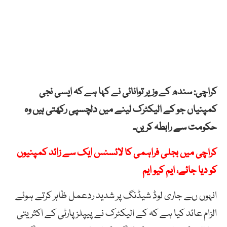
کراچی: سندھ کے وزیر توانائی نے کہا ہے کہ ایسی نجی
کمپنیاں جو کے الیکٹرک لینے میں دلچسپی رکھتی ہیں وہ
حکومت سے رابطہ کریں۔
کراچی میں بجلی فراہمی کا لائسنس ایک سے زائد کمپنیوں
کو دیا جائے، ایم کیو ایم
انہوں ںے جاری لوڈ شیڈنگ پر شدید ردعمل ظاہر کرتے ہوئے
الزام عائد کیا ہے کہ کے الیکٹرک نے پیپلز پارٹی کے اکثریتی