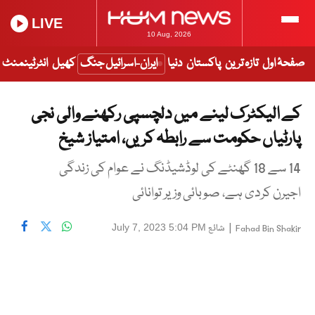
LIVE
10 Aug, 2026
صفحۂ اول
تازہ ترین
پاکستان
دنیا
ایران-اسرائیل جنگ
کھیل
انٹرٹینمنٹ
کے الیکٹرک لینے میں دلچسپی رکھنے والی نجی
پارٹیاں حکومت سے رابطہ کریں، امتیاز شیخ
14 سے 18 گھنٹے کی لوڈشیڈنگ نے عوام کی زندگی
اجیرن کردی ہے، صوبائی وزیر توانائی
|
شائع
July 7, 2023 5:04 PM
Fahad Bin Shakir