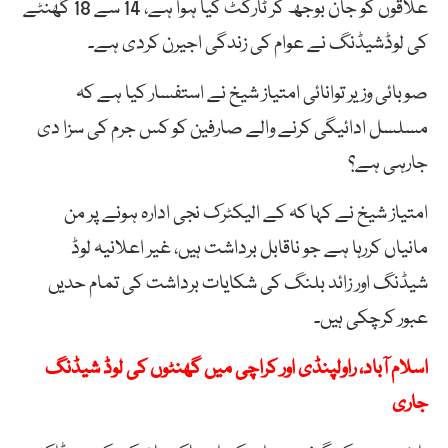
علاقوں کو جان بوجھ کر ٹارگٹ کیا ہوا ہے، 14 سے 18 گھنٹے
کی لوڈشیڈنگ نے عوام کی زندگی اجیرن کردی ہے۔
صوبائی وزیر توانائی امتیاز شیخ نے استفسار کیا ہے کہ
مسلسل ادائیگی کرنے والے صارفین کو کس جرم کی سزا دی
جارہی ہے؟
امتیاز شیخ نے کہا کہ کے الیکٹرک نجی ادارہ ہونے پر من
مانیاں کررہا ہے جو ناقابل برداشت ہیں، غیر اعلانیہ لوڈ
شیڈنگ اور زائد بلنگ کی شکایات برداشت کی تمام حدیں
عبور کرچکی ہیں۔
اسلام آباد، راولپنڈی اور کراچی میں گھنٹوں کی لوڈ شیڈنگ
جاری