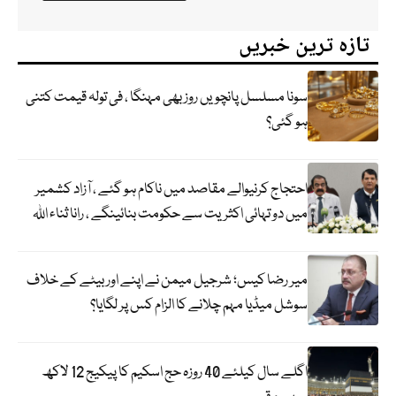
تازہ ترین خبریں
سونا مسلسل پانچویں روز بھی مہنگا ، فی تولہ قیمت کتنی
ہو گئی؟
احتجاج کرنیوالے مقاصد میں ناکام ہو گئے ، آزاد کشمیر
میں دو تہائی اکثریت سے حکومت بنائینگے ، رانا ثناء اللہ
میر رضا کیس؛ شرجیل میمن نے اپنے اور بیٹے کے خلاف
سوشل میڈیا مہم چلانے کا الزام کس پر لگایا؟
اگلے سال کیلئے 40 روزہ حج اسکیم کا پیکیج 12 لاکھ