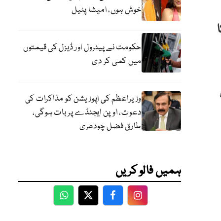
خوش ہوں، امیشا پٹیل
حکومت نے پیٹرول اور ڈیزل کی قیمتوں
میں کمی کر دی
وزیراعظم کی اپوزیشن کو مذاکرات کی
دعوت، اوپن ایجنڈے پر بات ہوگی،
طارق فضل چودھری
ہمیں فالو کریں
WhatsApp
Twitter
Facebook
Facebook