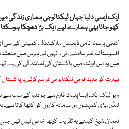
ایک ایسی دنیا جہاں ٹیکنالوجی ہماری زندگی میں 
کھو جانا بھی ہمارے لیے ایک بڑا دھچکا ہوسکتا
‘ڈیجی پرسونا’ نامی ڈیجیٹل مارکیٹنگ کمپنی کے سی ای 
افسوسناک خبر سامنے آئی۔ انہوں نے پیرس میں منعقد 
میں وہ اس ایونٹ میں پاکستان کی نمائندگی کر رہے تھ
بھارت کو جدید فوجی ٹیکنالوجی فراہم کرنے پر پاکستا
ویوا ٹیک ایک ایسا پلیٹ فارم ہے جو دنیا کے سب سے 
لیڈرز، بڑی کمپنیوں اور سرمایہ کاروں کو اکٹھا کرتا ہے
نعمان شیخ کیلئے یہ تقریب کچھ خاص نہیں تھی جس کی 