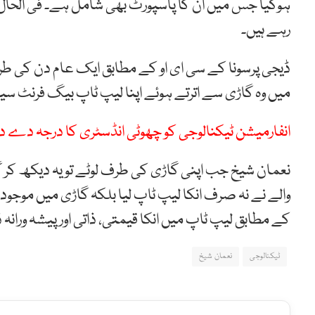
ہوگیا جس میں ان کا پاسپورٹ بھی شامل ہے۔ فی الحال
رہے ہیں۔
ڈیجی پرسونا کے سی ای او کے مطابق ایک عام دن کی ط
میں وہ گاڑی سے اترتے ہوئے اپنا لیپ ٹاپ بیگ فرنٹ سی
انفارمیشن ٹیکنالوجی کو چھوٹی انڈسٹری کا درجہ دے دیا
نعمان شیخ جب اپنی گاڑی کی طرف لوٹے تو یہ دیکھ کر گ
والے نے نہ صرف انکا لیپ ٹاپ لیا بلکہ گاڑی میں موجود
کے مطابق لیپ ٹاپ میں انکا قیمتی، ذاتی اور پیشہ ورانہ ڈ
ٹیکنالوجی
نعمان شیخ