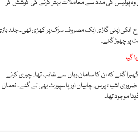
 وہ پولیس کی مدد سے معاملات بہتر کرنے کی کوشش کر
رح انکی اپنی گاڑی ایک مصروف سڑک پر کھڑی تھی۔ جلد باز
ٹ پر چھوڑ گئے۔
 گیا
ھبرا گئے کہ ان کا سامان وہاں سے غائب تھا۔ چوری کرنے
 ضروری اشیاء پرس، چابیاں اور پاسپورٹ بھی لے گئے۔ نعمان
یٹا موجود تھا۔