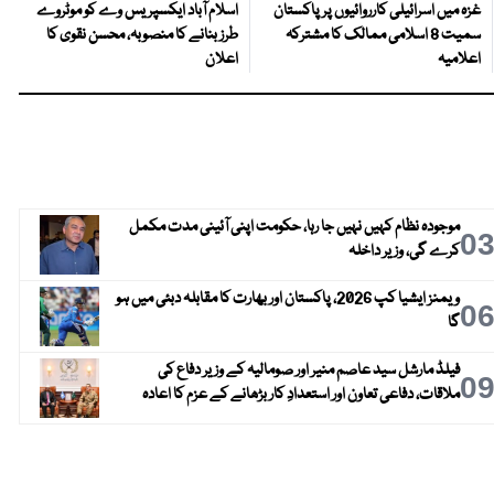
غزہ میں اسرائیلی کارروائیوں پر پاکستان
اسلام آباد ایکسپریس وے کو موٹروے
سمیت 8 اسلامی ممالک کا مشترکہ
طرز بنانے کا منصوبہ، محسن نقوی کا
اعلامیہ
اعلان
موجودہ نظام کہیں نہیں جا رہا، حکومت اپنی آئینی مدت مکمل
0
کرے گی، وزیر داخلہ
ویمنز ایشیا کپ 2026، پاکستان اور بھارت کا مقابلہ دبئی میں ہو
0
گا
فیلڈ مارشل سید عاصم منیر اور صومالیہ کے وزیر دفاع کی
0
ملاقات، دفاعی تعاون اور استعدادِ کار بڑھانے کے عزم کا اعادہ