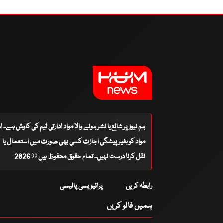
ہم نیوز پر شائع یا نشر ہونے والا مواد ادارتی ٹیم کی کاوش ہے۔ 
مواد کو بغیر پیشگی اجازت کسی بھی صورت میں استعمال یا
نقل کرنا درست نہیں۔ تمام حقوق محفوظ ہیں © 2026
رابطہ کریں
پرائیویسی پالیسی
ہمیں فالو کریں