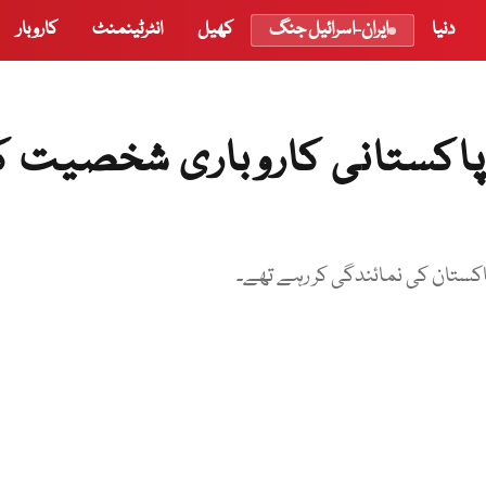
دنیا
ایران-اسرائیل جنگ
کھیل
انٹرٹینمنٹ
کاروبار
 پاکستانی کاروباری شخصیت ک
کستان کی نمائندگی کر رہے تھے۔