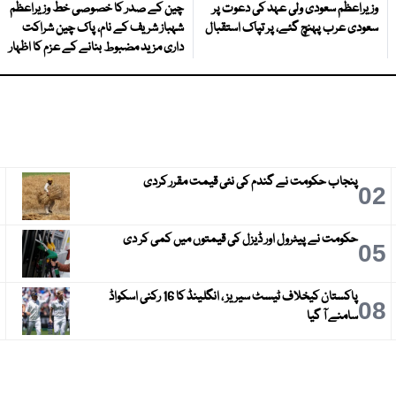
وزیراعظم سعودی ولی عہد کی دعوت پر
چین کے صدر کا خصوصی خط وزیراعظم
سعودی عرب پہنچ گئے، پر تپاک استقبال
شہباز شریف کے نام، پاک چین شراکت
داری مزید مضبوط بنانے کے عزم کا اظہار
پنجاب حکومت نے گندم کی نئی قیمت مقرر کردی
3
02
حکومت نے پیٹرول اور ڈیزل کی قیمتوں میں کمی کر دی
6
05
پاکستان کیخلاف ٹیسٹ سیریز ، انگلینڈ کا 16 رکنی اسکواڈ
9
08
سامنے آ گیا