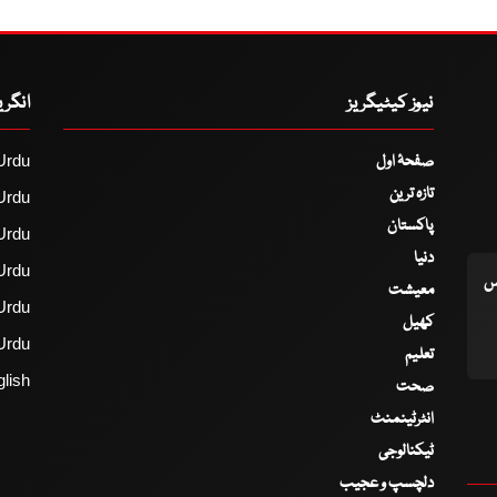
نیوز کیٹیگریز
انگر
صفحۂ اول
Urdu
تازہ ترین
Urdu
پاکستان
Urdu
دنیا
Urdu
اس
معیشت
Urdu
کھیل
Urdu
تعلیم
lish
صحت
انٹرٹینمنٹ
ٹیکنالوجی
دلچسپ و عجیب