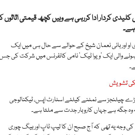
کلیدی کردار ادا کررہی ہے وہیں کچھ قیمتی اثاثوں کا
 ہے۔
او اور بانی نعمان شیخ کے حوالے سے حال ہی میں ایک
ہونے والی ایک ‘ویوا ٹیک’ نامی کانفرنس میں شرکت کی جس
ے۔
ن کی تشویش
بڑے چیلنجز سے نمٹنے کیلئے اسٹارٹ اپس، ٹیکنالوجی
۔ یہ وہ جگہ ہے جہاں کاروبار جدت سے ملتا ہے۔
وجہ یہ تھی کہ آج صبح ان کا لیپ ٹاپ اور بیگ چوری