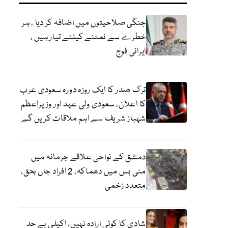
جنگی صلاحیتوں میں اضافہ کر دیا ، ہر
خطرے سے نمٹنے کیلئے تیار ہیں ،
ایرانی فوج
ترک صدر کا ایک روزہ دورہ سعودی عرب
کا اعلان، سعودی ولی عہد اور وزیراعظم
شہباز شریف سے اہم ملاقات کریں گے
دمشق کے نواحی علاقے جرمانہ میں
منی بس میں دھماکہ، 2 افراد جاں بحق،
متعدد زخمی
شادی کا کوئی ارادہ نہیں، اکیلی بے حد