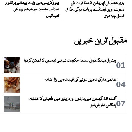
بیوروکریسی میں بڑے پیمانے پر تقرر و
وزیراعظم کی اپوزیشن کو مذاکرات کی
تبادلے، متعدد اہم عہدوں پر نئی
دعوت، اوپن ایجنڈے پر بات ہوگی، طارق
تعیناتیاں
فضل چودھری
مقبول ترین خبریں
پیٹرول مہنگا، ڈیزل سستا، حکومت نے نئی قیمتوں کا اعلان کر دیا
01
عالمی مارکیٹ میں سونے کی قیمت میں بڑا اضافہ
04
آئندہ 48 گھنٹوں میں بارشوں اور دریاؤں میں طغیانی کا خدشہ،
07
ہنگامی تیاریاں تیز