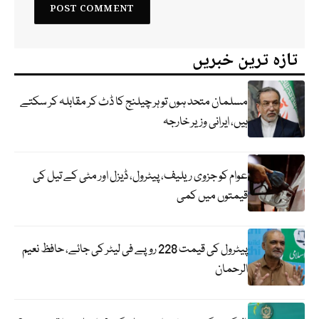
تازہ ترین خبریں
مسلمان متحد ہوں تو ہر چیلنج کا ڈٹ کر مقابلہ کر سکتے
ہیں، ایرانی وزیر خارجہ
عوام کو جزوی ریلیف، پیٹرول، ڈیزل اور مٹی کے تیل کی
قیمتوں میں کمی
پیٹرول کی قیمت 228 روپے فی لیٹر کی جائے، حافظ نعیم
الرحمان