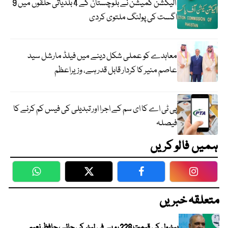
الیکشن کمیشن نے بلوچستان کے 4 بلدیاتی حلقوں میں 9
اگست کی پولنگ ملتوی کردی
معاہدے کو عملی شکل دینے میں فیلڈ مارشل سید
عاصم منیر کا کردار قابل قدر ہے، وزیراعظم
پی ٹی اے کا ای سم کے اجرا اور تبدیلی کی فیس کم کرنے کا
فیصلہ
ہمیں فالو کریں
WhatsApp
Twitter
Facebook
Faceboo
متعلقہ خبریں
پیٹرول کی قیمت 228 روپے فی لیٹر کی جائے، حافظ نعیم