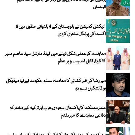
الرحمان
الیکشن کمیشن نے بلوچستان کے 4 بلدیاتی حلقوں میں 9
اگست کی پولنگ ملتوی کردی
معاہدے کو عملی شکل دینے میں فیلڈ مارشل سید عاصم منیر
کا کردار قابل قدر ہے، وزیراعظم
میر رضا کی قبر کشائی کا معاملہ، سندھ حکومت نے نیا میڈیکل
بورڈ تشکیل دے دیا
صدر مملکت کا پاکستان، سعودی عرب اور ترکیہ کے مشترکہ
دفاعی معاہدے کا خیرمقدم