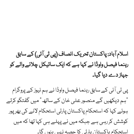
اسلام آباد: پاکستان تحریک انصاف (پی ٹی آئی) کے سابق
رہنما فیصل واوڈا نے کہا ہے کہ ایک سائیکل چلانے والے کو
جہاز دے دیا گیا۔
پی ٹی آئی کے سابق رہنما فیصل واوڈا نے ہم نیوز کے پروگرام
“ہم دیکھیں گے منصور علی خان کے ساتھ” میں گفتگو کرتے
ہوئے کہا کہ استحکام پاکستان پارٹی استحکام لانے کی بھرپور
کوشش کر رہی ہے جبکہ میں نے پہلے ہی کہا تھا کہ میں
استحکام پاکستان پارٹی کا حصہ نہیں بنوں گا۔