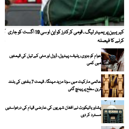
کیریبین پریمیئر لیگ ، قومی کرکٹرز کو این او سی 19 اگست کو جاری
آز
کرنے کا فیصلہ
چھی
عوام کو جزوی ریلیف، پیٹرول، ڈیزل اور مٹی کے تیل کی قیمتوں
میں کمی
عالمی مارکیٹ میں سونا مزید مہنگا ، قیمت 7 ہفتوں کی بلند
ترین سطح پر پہنچ گئی
پشاور ہائیکورٹ نے افغان شہریوں کی عارضی قیام کی درخواستیں
مسترد کر دیں