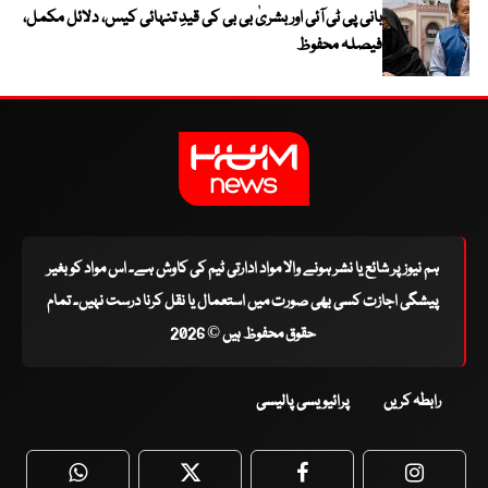
بانی پی ٹی آئی اور بشریٰ بی بی کی قیدِ تنہائی کیس، دلائل مکمل،
فیصلہ محفوظ
ہم نیوز پر شائع یا نشر ہونے والا مواد ادارتی ٹیم کی کاوش ہے۔ اس مواد کو بغیر
پیشگی اجازت کسی بھی صورت میں استعمال یا نقل کرنا درست نہیں۔ تمام
حقوق محفوظ ہیں © 2026
رابطہ کریں
پرائیویسی پالیسی