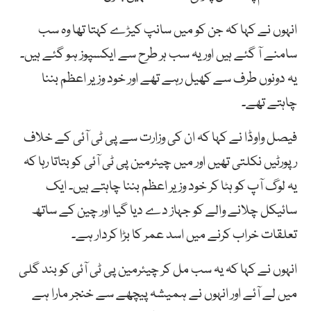
انہوں نے کہا کہ جن کو میں سانپ کیڑے کہتا تھا وہ سب
سامنے آ گئے ہیں اور یہ سب ہر طرح سے ایکسپوز ہو گئے ہیں۔
یہ دونوں طرف سے کھیل رہے تھے اور خود وزیر اعظم بننا
چاہتے تھے۔
فیصل واوڈا نے کہا کہ ان کی وزارت سے پی ٹی آئی کے خلاف
رپورٹیں نکلتی تھیں اور میں چیئرمین پی ٹی آئی کو بتاتا رہا کہ
یہ لوگ آپ کو ہٹا کر خود وزیر اعظم بننا چاہتے ہیں۔ ایک
سائیکل چلانے والے کو جہاز دے دیا گیا اور چین کے ساتھ
تعلقات خراب کرنے میں اسد عمر کا بڑا کردار ہے۔
انہوں نے کہا کہ یہ سب مل کر چیئرمین پی ٹی آئی کو بند گلی
میں لے آئے اور انہوں نے ہمیشہ پیچھے سے خنجر مارا ہے