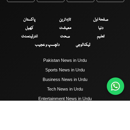
WhatsApp
Twitter
Facebook
Faceboo
صفحۂ اول
تازہ ترین
پاکستان
دنیا
معیشت
کھیل
تعلیم
صحت
انٹرٹینمنٹ
ٹیکنالوجی
دلچسپ و عجیب
Pakistan News in Urdu
Sports News in Urdu
Business News in Urdu
Tech News in Urdu
Entertainment News in Urdu
Health News in Urdu
Hum News English