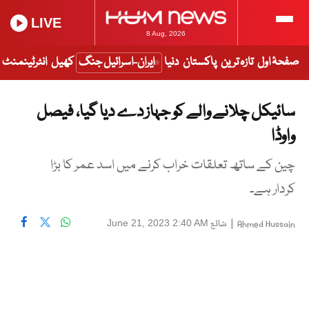
LIVE
8 Aug, 2026
صفحۂ اول
تازہ ترین
پاکستان
دنیا
ایران-اسرائیل جنگ
کھیل
انٹرٹینمنٹ
سائیکل چلانے والے کو جہاز دے دیا گیا، فیصل
واوڈا
چین کے ساتھ تعلقات خراب کرنے میں اسد عمر کا بڑا
کردار ہے۔
|
شائع
June 21, 2023 2:40 AM
Ahmed Hussain