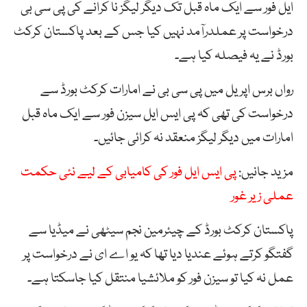
ایل فور سے ایک ماہ قبل تک دیگر لیگز نا کرانے کی پی سی بی
درخواست پر عملدرآمد نہیں کیا جس کے بعد پاکستان کرکٹ
بورڈ نے یہ فیصلہ کیا ہے۔
رواں برس اپریل میں پی سی بی نے امارات کرکٹ بورڈ سے
درخواست کی تھی کہ پی ایس ایل سیزن فور سے ایک ماہ قبل
امارات میں دیگر لیگز منعقد نہ کرائی جائیں۔
مزید جانیں:
پی ایس ایل فور کی کامیابی کے لیے نئی حکمت
عملی زیر غور
پاکستان کرکٹ بورڈ کے چیئرمین نجم سیٹھی نے میڈیا سے
گفتگو کرتے ہوئے عندیا دیا تھا کہ یو اے ای نے درخواست پر
عمل نہ کیا تو سیزن فور کو ملائشیا منتقل کیا جاسکتا ہے۔