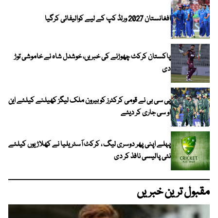
افغانستان 2027 ورلڈ کپ کے لیے کوالیفائی کرگیا
پاکستان کرکٹ چھوڑنے کی خبریں، خوشدل شاہ نے خاموشی توڑ
دی
پی سی بی نے قومی کرکٹرز کو بیرون ملک لیگز کھیلنے کیلئے این
او سی جاری کر دیئے
پہلے اپنی پھر دوسری لیگ ، کرکٹ آسٹریلیا نے کھلاڑیوں کیلئے
نئی پالیسی نافذ کر دی
مقبول ترین خبریں