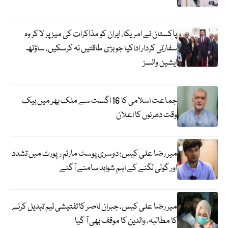
پاکستان نے امریکا، ایران کو مذاکرات کی میز پر لا کر وہ
سفارتی کردار اداکیا جو بڑی طاقتیں نہ کرسکیں، ساؤتھ
ایشین وائسز
جماعت اسلامی کا 16 اگست سے ملک بھر میں بیک
وقت دھرنوں کا اعلان
میر رضا علی کیس: دوسری پوسٹ مارٹم رپورٹ میں تشدد
اور گولی لگنے کے اہم شواہد سامنے آگئے
میر رضا علی کیس، جبران ناصر کا تفتیشی ٹیم تبدیل کرنے
کا مطالبہ، والدین کا موقف بھی آ گیا