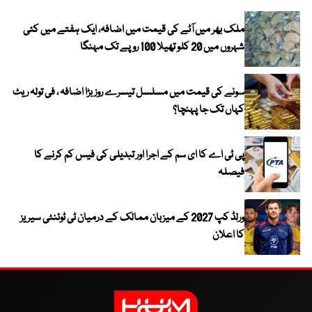
ملک بھر میں آٹے کی قیمت میں اضافہ، ایک ہفتے میں کئی
شہروں میں 20 کلو تھیلا 100 روپے تک مہنگا
سونے کی قیمت میں مسلسل تیسرے روز بڑا اضافہ ، فی تولہ ریٹ
کہاں تک جا پہنچا؟
پی ٹی اے کا ای سم کے اجرا اور تبدیلی کی فیس کم کرنے کا
فیصلہ
ورلڈ کپ 2027 کے میزبان ممالک کے درمیان ٹی ٹوئنٹی سیریز
کا اعلان