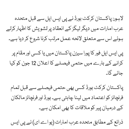
لاہور: پاکستان کرکٹ بورڈ نے پی ایس ایل سے قبل متحدہ
عرب امارات میں دیگر لیگز کے انعقاد پر تشویش کا اظہار کرتے
ہوئے اس سے متعلق لائحہ عمل مرتب کرنا شروع کر دیا ہے۔
پی ایس ایل فور کا پورا سیزن پاکستان میں یا کسی اور مقام پر
کرانے کے بارے میں حتمی فیصلے کا اعلان 12 جون کو کیا
جائے گا۔
پاکستان کرکٹ بورڈ کسی بھی حتمی فیصلے سے قبل تمام
فرنچائز کو اعتماد میں لینا چاہتی ہے۔ بورڈ اور فرنچائز مالکان
کے درمیان پیر کو ملاقات کا بھی امکان ہے۔
ذرائع کے مطابق متحدہ عرب امارات (یو اے ای) نے پی ایس