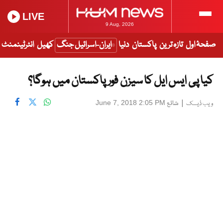
LIVE
9 Aug, 2026
صفحۂ اول
تازہ ترین
پاکستان
دنیا
ایران-اسرائیل جنگ
کھیل
انٹرٹینمنٹ
کیا پی ایس ایل کا سیزن فور پاکستان میں ہوگا؟
|
شائع
June 7, 2018 2:05 PM
ویب ڈیسک