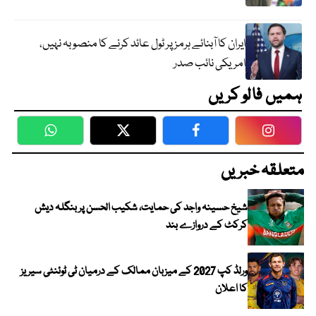
ایران کا آبنائے ہرمز پر ٹول عائد کرنے کا منصوبہ نہیں،
امریکی نائب صدر
ہمیں فالو کریں
WhatsApp
Twitter
Facebook
Faceboo
متعلقہ خبریں
شیخ حسینہ واجد کی حمایت، شکیب الحسن پر بنگلہ دیش
کرکٹ کے دروازے بند
ورلڈ کپ 2027 کے میزبان ممالک کے درمیان ٹی ٹوئنٹی سیریز
کا اعلان