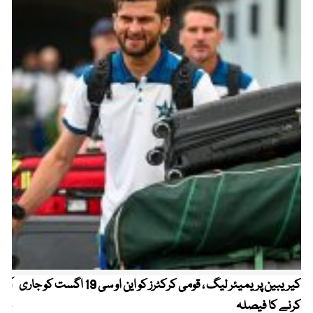
کیریبین پریمیئر لیگ ، قومی کرکٹرز کو این او سی 19 اگست کو جاری
آز
کرنے کا فیصلہ
چھی