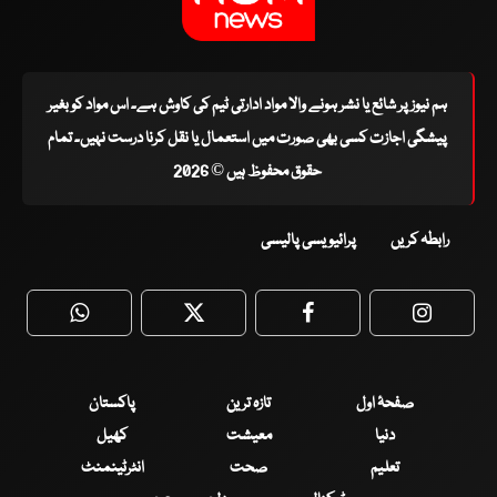
ہم نیوز پر شائع یا نشر ہونے والا مواد ادارتی ٹیم کی کاوش ہے۔ اس مواد کو بغیر
پیشگی اجازت کسی بھی صورت میں استعمال یا نقل کرنا درست نہیں۔ تمام
حقوق محفوظ ہیں © 2026
رابطہ کریں
پرائیویسی پالیسی
WhatsApp
Twitter
Facebook
Faceboo
صفحۂ اول
تازہ ترین
پاکستان
دنیا
معیشت
کھیل
تعلیم
صحت
انٹرٹینمنٹ