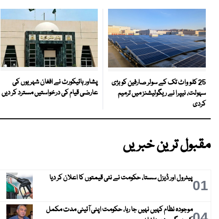
پشاور ہائیکورٹ نے افغان شہریوں کی
25 کلو واٹ تک کے سولر صارفین کو بڑی
عارضی قیام کی درخواستیں مسترد کر دیں
سہولت، نیپرا نے ریگولیشنز میں ترمیم
کردی
مقبول ترین خبریں
پیٹرول اور ڈیزل سستا، حکومت نے نئی قیمتوں کا اعلان کر دیا
01
موجودہ نظام کہیں نہیں جا رہا، حکومت اپنی آئینی مدت مکمل
04