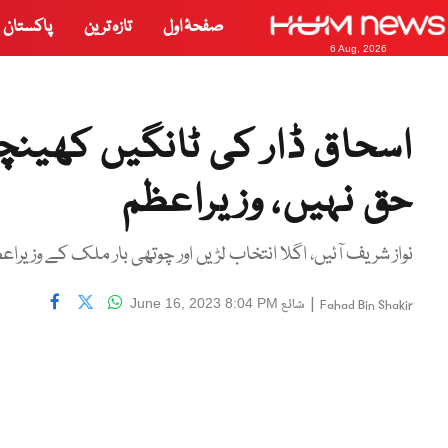
صفحۂ اول
تازہ ترین
پاکستان
6 Aug, 2026
اسحاق ڈار کی ٹانگیں کھینچن
حق نہیں، وزیراعظم
نواز شریف آئیں، اگلا انتخاب لڑیں اور چوتھی بار ملک کے وز
|
شائع
June 16, 2023 8:04 PM
Fahad Bin Shakir