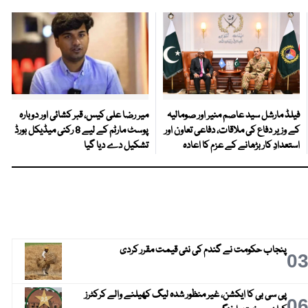
فیلڈ مارشل سید عاصم منیر اور صومالیہ
میر رضا علی کیس، قبر کشائی اور دوبارہ
کے وزیر دفاع کی ملاقات، دفاعی تعاون اور
پوسٹ مارٹم کے لیے 8 رکنی میڈیکل بورڈ
استعدادِ کار بڑھانے کے عزم کا اعادہ
تشکیل دے دیا گیا
پنجاب حکومت نے گندم کی نئی قیمت مقرر کردی
0
پی سی بی کا ایکشن، غیر منظور شدہ لیگ کھیلنے والے کرکٹرز
0