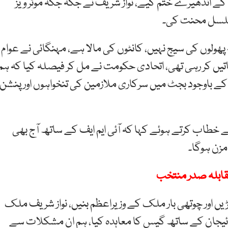
ف نے 20، 20 گھنٹے کی بجلی کے اندھیرے ختم کیے، نواز شریف نے جگہ جگہ موٹر ویز
مسلسل محنت کی۔
ھولوں کی سیج نہیں، کانٹوں کی مالا ہے، مہنگائی نے عوام
اتیں کر رہی تھی، اتحادی حکومت نے مل کر فیصلہ کیا کہ ہم
 باوجود بجٹ میں سرکاری ملازمین کی تنخواہوں اور پنشن
طاب کرتے ہوئے کہا کہ آئی ایم ایف کے ساتھ آج بھی
مزن ہوگا۔
لڑیں اور چوتھی بار ملک کے وزیراعظم بنیں، نواز شریف ملک
بائیجان کے ساتھ گیس کا معاہدہ کیا، ہم ان مشکلات سے