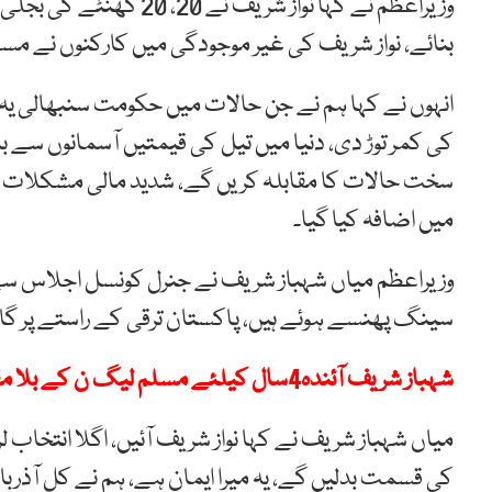
وزیراعظم نے کہا نواز شری
بنائے، نواز شریف کی غیر موجودگی میں کارکنوں نے 
انہوں نے کہا ہم نے جن حالات میں حکومت سنبھالی یہ پ
کی کمر توڑ دی، دنیا میں تیل کی قیمتیں آسمانوں سے ب
سخت حالات کا مقابلہ کریں گے، شدید مالی مشکلات کے
میں اضافہ کیا گیا۔
وزیراعظم میاں شہباز شریف نے جنرل کونسل اجلاس سے خ
سینگ پھنسے ہوئے ہیں، پاکستان ترقی کے راستے پر گا
شہباز شریف آئندہ4سال کیلئے مسلم لیگ ن کے بلا مقابلہ صدر منتخب
میاں شہباز شریف نے کہا نواز شریف آئیں، اگلا انتخاب 
کی قسمت بدلیں گے، یہ میرا ایمان ہے، ہم نے کل آذر