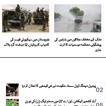
ملک کے مختلف علاقوں میں بارشوں کی
بلوچستان میں سیکیورٹی فورسز کی
پیشگوئی، محکمہ موسمیات کا الرٹ
کامیاب کارروائیاں، 12 دہشت گرد ہلاک
جاری
پیٹرول مہنگا، ڈیزل سستا، حکومت نے نئی قیمتوں کا اعلان کر دیا
3
02
آزاد کشمیر الیکشن ، ایل اے 27 میں مسلم لیگ (ن) کی نورین
6
05