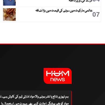
کرے گی، وزیر داخلہ
عالمی مارکیٹ میں سونے کی قیمت میں بڑا اضافہ
07
ہم نیوز پر شائع یا نشر ہونے والا مواد ادارتی ٹیم کی کاوش ہے۔ 
مواد کو بغیر پیشگی اجازت کسی بھی صورت میں استعمال یا