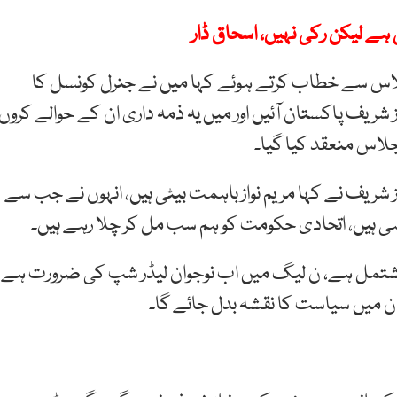
ے لیکن رکی نہیں، اسحاق ڈار
اس سے خطاب کرتے ہوئے کہا میں نے جنرل کونسل کا
از شریف پاکستان آئیں اور میں یہ ذمہ داری ان کے حوالے کروں،
جلاس منعقد کیا گیا۔
ریف نے کہا مریم نواز باہمت بیٹی ہیں، انہوں نے جب سے
رہی ہیں، اتحادی حکومت کو ہم سب مل کر چلا رہے ہیں۔
ی کا 60 فیصد نوجوانوں پر مشتمل ہے، ن لیگ میں اب نوجوان لیڈر شپ کی ضرورت ہے،
ان میں سیاست کا نقشہ بدل جائے گا۔