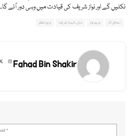
نکلیں گے اور نواز شریف کی قیادت میں وہی دور آئے گا۔
اسحاق ڈار
مریم نواز
میاں شہباز شریف
وزیراعظم
Fahad Bin Shakir
agram