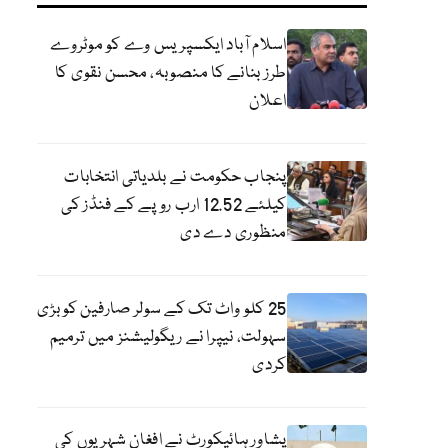
اسلام آباد ایکسپریس وے کو موٹروے
طرز بنانے کا منصوبہ، محسن نقوی کا
اعلان
پنجاب حکومت نے بلدیاتی انتخابات
کیلئے 12.52 ارب روپے کے فنڈز کی
منظوری دے دی
25 کلو واٹ تک کے سولر صارفین کو بڑی
سہولت، نیپرا نے ریگولیشنز میں ترمیم
کردی
پشاور ہائیکورٹ نے افغان شہریوں کی