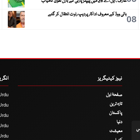
عارف ، ایل اے 28 میں پیپلز پارٹی کے بازل نقوی کامیاب
بالی ووڈ کے معروف اداکار پردیپ راوت انتقال کر گئے
9
08
نیوز کیٹیگریز
انگر
صفحۂ اول
Urdu
تازہ ترین
Urdu
پاکستان
Urdu
دنیا
Urdu
اس
معیشت
Urdu