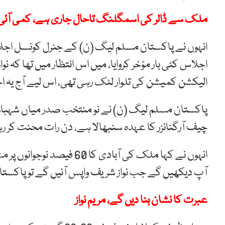
ملک سے ڈالر کی اسمگلنگ تاحال جاری ہے، کمی آئی ہ
انہوں نے پاکستان مسلم لیگ (ن) کے جنرل کونسل اجل
اجلاس کئی بار مؤخر کروایا، میں اس انتظار میں تھا کہ نو
الیکشن کمیشن کی تلوار لٹک رہی تھی، اس لیے آج یہ ا
پاکستان مسلم لیگ (ن) نے نو منتخب صدر میاں شہباز ش
چیف آرگنائزر کا عہدہ سنبھالا ہے، دن رات محنت کر 
انہوں نے کہا ملک کی آباد
آپ دیکھیں گے جب نواز شریف واپس آئیں گے تو پاکست
عبرت کا نشان بنا دیں گے، مریم نواز