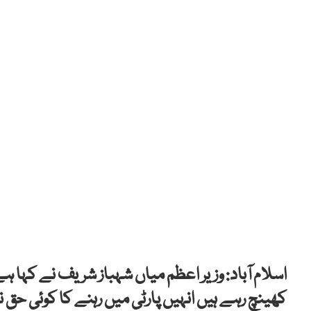
اسلام آباد: وزیر اعظم میاں شہباز شریف نے کہا ہے
کھینچ رہے ہیں انہیں پارٹی میں رہنے کا کوئی حق ن