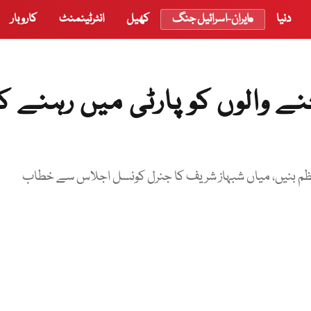
دنیا
ایران-اسرائیل جنگ
کھیل
انٹرٹینمنٹ
کاروبار
ے والوں کو پارٹی میں رہنے کا
یراعظم بنیں، میاں شبہاز شریف کا جنرل کونسل اجلاس سے خطاب