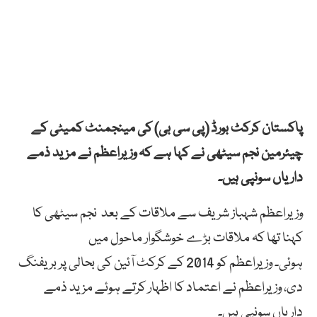
پاکستان کرکٹ بورڈ (پی سی بی) کی مینجمنٹ کمیٹی کے
چیئرمین نجم سیٹھی نے کہا ہے کہ وزیراعظم نے مزید ذمے
داریاں سونپی ہیں۔
وزیراعظم شہباز شریف سے ملاقات کے بعد نجم سیٹھی کا
کہنا تھا کہ ملاقات بڑے خوشگوار ماحول میں
ہوئی۔ وزیراعظم کو 2014 کے کرکٹ آئین کی بحالی پر بریفنگ
دی، وزیراعظم نے اعتماد کا اظہار کرتے ہوئے مزید ذمے
داریاں سونپی ہیں۔