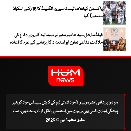
پاکستان کیخلاف ٹیسٹ سیریز ، انگلینڈ کا 16 رکنی اسکواڈ
سامنے آ گیا
فیلڈ مارشل سید عاصم منیر اور صومالیہ کے وزیر دفاع کی
ملاقات، دفاعی تعاون اور استعدادِ کار بڑھانے کے عزم کا اعادہ
ہم نیوز پر شائع یا نشر ہونے والا مواد ادارتی ٹیم کی کاوش ہے۔ اس مواد کو بغیر
پیشگی اجازت کسی بھی صورت میں استعمال یا نقل کرنا درست نہیں۔ تمام
حقوق محفوظ ہیں © 2026