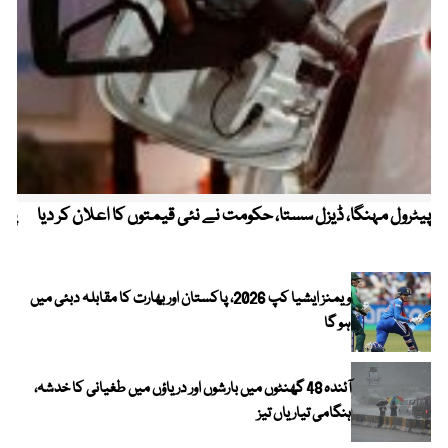
پیٹرول مہنگا، ڈیزل سستا، حکومت نے نئی قیمتوں کا اعلان کر دیا
پنج
ویمنز ایشیا کپ 2026، پاکستان اور بھارت کا مقابلہ دبئی میں
ہو گا
آئندہ 48 گھنٹوں میں بارشوں اور دریاؤں میں طغیانی کا خدشہ،
ہنگامی تیاریاں تیز