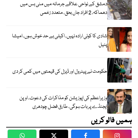
دمشق کے نواحی علاقے جرمانہ میں منی بس میں
دھماکہ، 2 افراد جاں بحق، متعدد زخمی
شادی کا کوئی ارادہ نہیں، اکیلی بے حد خوش ہوں، امیشا
پٹیل
حکومت نے پیٹرول اور ڈیزل کی قیمتوں میں کمی کر دی
وزیراعظم کی اپوزیشن کو مذاکرات کی دعوت، اوپن
ایجنڈے پر بات ہوگی، طارق فضل چودھری
ہمیں فالو کریں