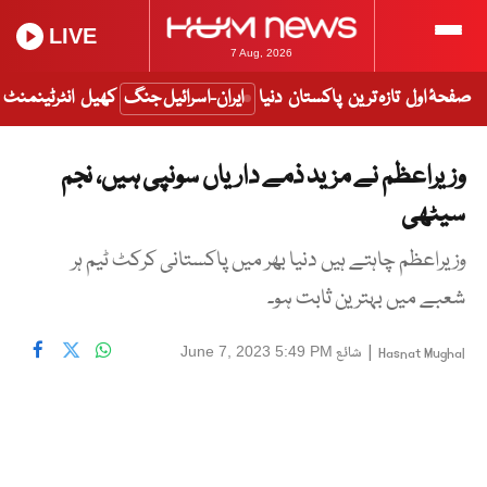
LIVE
7 Aug, 2026
صفحۂ اول
تازہ ترین
پاکستان
دنیا
ایران-اسرائیل جنگ
کھیل
انٹرٹینمنٹ
وزیراعظم نے مزید ذمے داریاں سونپی ہیں، نجم
سیٹھی
وزیراعظم چاہتے ہیں دنیا بھر میں پاکستانی کرکٹ ٹیم ہر
شعبے میں بہترین ثابت ہو۔
|
شائع
June 7, 2023 5:49 PM
Hasnat Mughal