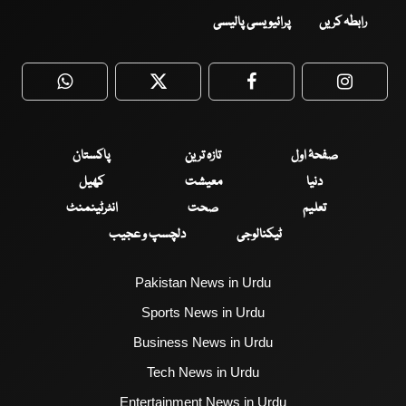
رابطہ کریں
پرائیویسی پالیسی
WhatsApp
Twitter
Facebook
Faceboo
صفحۂ اول
تازہ ترین
پاکستان
دنیا
معیشت
کھیل
تعلیم
صحت
انٹرٹینمنٹ
ٹیکنالوجی
دلچسپ و عجیب
Pakistan News in Urdu
Sports News in Urdu
Business News in Urdu
Tech News in Urdu
Entertainment News in Urdu