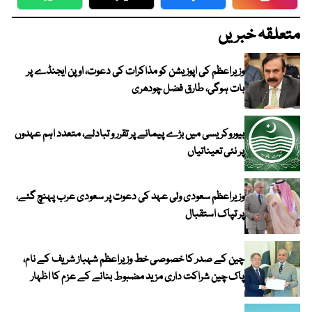
WhatsApp
Twitter
Facebook
Faceboo
متعلقہ خبریں
وزیراعظم کی اپوزیشن کو مذاکرات کی دعوت، اوپن ایجنڈے پر
بات ہوگی، طارق فضل چودھری
بیوروکریسی میں بڑے پیمانے پر تقرر و تبادلے، متعدد اہم عہدوں
پر نئی تعیناتیاں
وزیراعظم سعودی ولی عہد کی دعوت پر سعودی عرب پہنچ گئے،
پر تپاک استقبال
چین کے صدر کا خصوصی خط وزیراعظم شہباز شریف کے نام،
پاک چین شراکت داری مزید مضبوط بنانے کے عزم کا اظہار