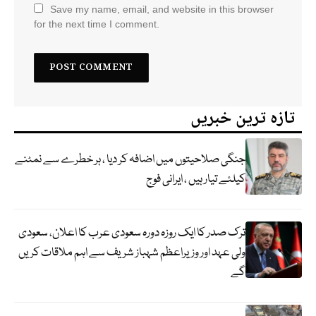
Save my name, email, and website in this browser
for the next time I comment.
تازہ ترین خبریں
جنگی صلاحیتوں میں اضافہ کر دیا ، ہر خطرے سے نمٹنے
کیلئے تیار ہیں ، ایرانی فوج
ترک صدر کا ایک روزہ دورہ سعودی عرب کا اعلان، سعودی
ولی عہد اور وزیراعظم شہباز شریف سے اہم ملاقات کریں
گے