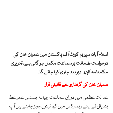
اسلام آباد: سپریم کورٹ آف پاکستان میں عمران خان کی
درخواست ضمانت پر سماعت مکمل ہو گئی ہے، تحریری
حکمنامہ کچھ دیر بعد جاری کیا جائے گا۔
عمران خان کی گرفتاری غیر قانونی قرار
عدالت عظمیٰ میں دوران سماعت چیف جسٹس عمر عطا
بندیال نے اپنے ریمارکس میں کہا تینوں ججز چاہتے ہیں آپ