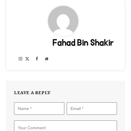
Fahad Bin Shakir
Instagram
Facebook
X
Website
(Twitter)
LEAVE A REPLY