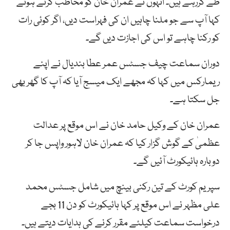
طے کررہے ہیں۔ انہوں نے عمران خان کو مخاطب کرتے ہوئے
کہا آپ سے جو ملنا چاہیں ان کی فہراست دیں، اگر کوئی رات
کو رکنا چاہے تو اس کی اجازت دیں گے۔
دوران سماعت چیف جسٹس عمر عطا بندیال نے اپنے
ریمارکس میں کہا کہ مجھے ایک میسج آیا کہ آپ کا گھر بھی
جل سکتا ہے۔
عمران خان کے وکیل حامد خان نے اس موقع پر عدالت
عظمیٰ کے گوش گزار کیا کہ عمران خان لاہور واپس جا کر
دوبارہ ہائیکورٹ آئیں گے۔
سپریم کورٹ کے تین رکنی بینچ میں شامل جسٹس محمد
علی مظہر نے اس موقع پر کہا ہائیکورٹ کو دن 11 بجے
درخواست سماعت کیلئے مقرر کرنے کی ہدایات دیتے ہیں۔