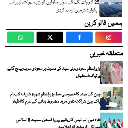
25 کلو واٹ تک کے سولر صارفین کو بڑی سہولت، نیپرا نے
ریگولیشنز میں ترمیم کردی
ہمیں فالو کریں
WhatsApp
Twitter
Facebook
Faceboo
متعلقہ خبریں
وزیراعظم سعودی ولی عہد کی دعوت پر سعودی عرب پہنچ گئے،
پر تپاک استقبال
چین کے صدر کا خصوصی خط وزیراعظم شہباز شریف کے نام،
پاک چین شراکت داری مزید مضبوط بنانے کے عزم کا اظہار
غزہ میں اسرائیلی کارروائیوں پر پاکستان سمیت 8 اسلامی
ممالک کا مشترکہ اعلامیہ