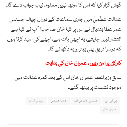
گوش گزار کیا کہ اس کا مجھ نہیں معلوم، نیب جواب دے گا۔
عدالت عظمیٰ میں جاری سماعت کے دوران چیف جسٹس
عمر عطا بندیال نے اس پر کہا خان صاحب! آپ نے کہا ہے
انتشار نہیں چاپتے، یہ اچھی بات ہے، اچھے کی امید کرتا ہوں
کہ دوسرا فریق بھی بہتر رویہ دکھائے گا۔
کارکن پر امن رہیں ، عمران خان کی ہدایت
سابق وزیراعظم عمران خان اس کے بعد کمرہ عدالت میں
موجود نشست پر بیٹھ گئے۔
پی ٹی آئی
جسٹس اطہر من اللہ
چیف جسٹس
سپریم کورٹ
عمران خان