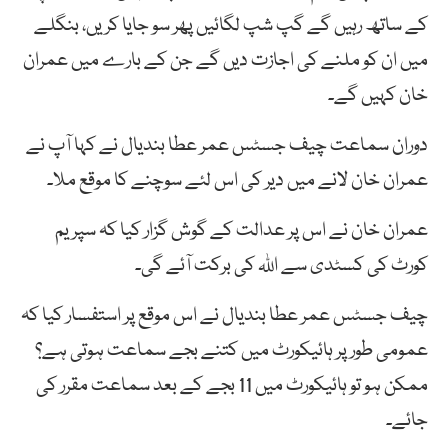
کے ساتھ رہیں گے گپ شپ لگائیں پھر سو جایا کریں، بنگلے
میں ان کو ملنے کی اجازت دیں گے جن کے بارے میں عمران
خان کہیں گے۔
دوران سماعت چیف جسٹس عمر عطا بندیال نے کہا آپ نے
عمران خان لانے میں دیر کی اس لئے سوچنے کا موقع ملا۔
عمران خان نے اس پر عدالت کے گوش گزار کیا کہ سپریم
کورٹ کی کسٹدی سے اللہ کی برکت آئے گی۔
چیف جسٹس عمر عطا بندیال نے اس موقع پر استفسار کیا کہ
عمومی طور پر ہائیکورٹ میں کتنے بجے سماعت ہوتی ہے؟
ممکن ہو تو ہائیکورٹ میں 11 بجے کے بعد سماعت مقرر کی
جائے۔