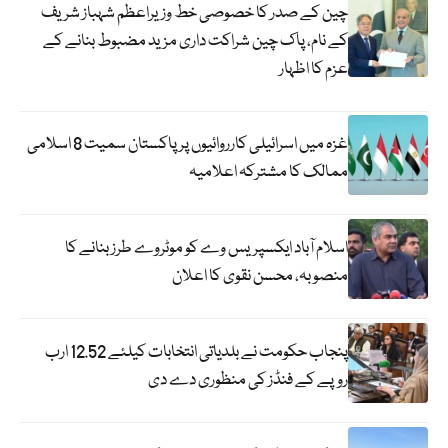
چین کے صدر کا خصوصی خط وزیراعظم شہباز شریف
کے نام، پاک چین شراکت داری مزید مضبوط بنانے کے
عزم کا اظہار
غزہ میں اسرائیلی کارروائیوں پر پاکستان سمیت 8 اسلامی
ممالک کا مشترکہ اعلامیہ
اسلام آباد ایکسپریس وے کو موٹروے طرز بنانے کا
منصوبہ، محسن نقوی کا اعلان
پنجاب حکومت نے بلدیاتی انتخابات کیلئے 12.52 ارب
روپے کے فنڈز کی منظوری دے دی