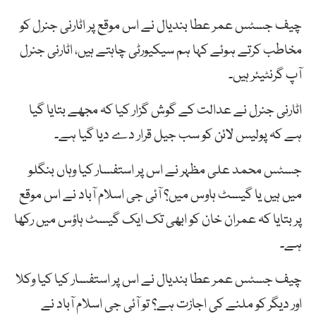
چیف جسٹس عمر عطا بندیال نے اس موقع پر اٹارنی جنرل کو
مخاطب کرتے ہوئے کہا ہم سیکیورٹی چاہتے ہیں، اٹارنی جنرل
آپ گرنٹیئر ہیں۔
اٹارنی جنرل نے عدالت کے گوش گزار کیا کہ مجھے بتایا گیا
ہے کہ پولیس لائن کو سب جیل قرار دے دیا گیا ہے۔
جسٹس محمد علی مظہر نے اس پر استفسار کیا وہاں بنگلو
میں ہیں یا گیسٹ ہاوس میں؟ آئی جی اسلام آباد نے اس موقع
پر بتایا کہ عمران خان کو ابھی تک ایک گیسٹ ہاؤس میں رکھا
ہے۔
چیف جسٹس عمر عطا بندیال نے اس پر استفسار کیا کیا وکلا
اور دیگر کو ملنے کی اجازت ہے؟ تو آئی جی اسلام آباد نے