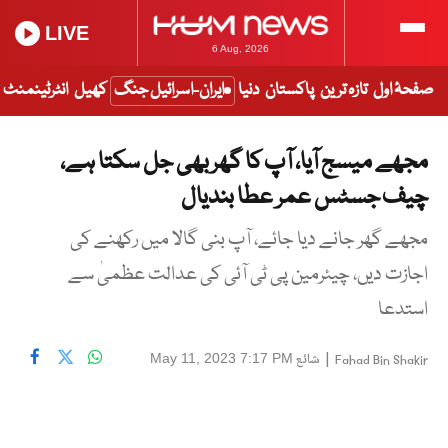
LIVE
6 Aug, 2026
صفحۂ اول
تازہ ترین
پاکستان
دنیا
ایران-اسرائیل جنگ
کھیل
انٹرٹینمنٹ
مجھے میسج آیا، آپ کا گھر بھی جل سکتا ہے،
چیف جسٹس عمر عطا بندیال
مجھے گھر جانے دیا جائے، آپ بنی گالا میں رکھنے کی
اجازت دیں، چیئرمین پی ٹی آئی کی عدالت عظمیٰ سے
استدعا
|
شائع
May 11, 2023 7:17 PM
Fahad Bin Shakir