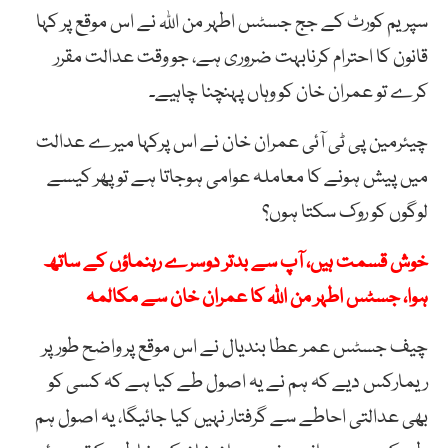
سپریم کورٹ کے جج جسٹس اطہر من اللہ نے اس موقع پر کہا
قانون کا احترام کرنابہت ضروری ہے، جو وقت عدالت مقرر
کرے تو عمران خان کو وہاں پہنچنا چاہیے۔
چیئرمین پی ٹی آئی عمران خان نے اس پرکہا میرے عدالت
میں پیش ہونے کا معاملہ عوامی ہوجاتا ہے تو پھر کیسے
لوگوں کو روک سکتا ہوں؟
خوش قسمت ہیں، آپ سے بدتر دوسرے رہنماؤں کے ساتھ
ہوا، جسٹس اطہر من اللہ کا عمران خان سے مکالمہ
چیف جسٹس عمر عطا بندیال نے اس موقع پر واضح طور پر
ریمارکس دیے کہ ہم نے یہ اصول طے کیا ہے کہ کسی کو
بھی عدالتی احاطے سے گرفتار نہیں کیا جائیگا، یہ اصول ہم