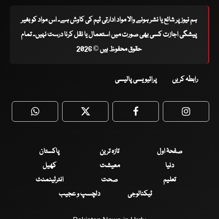
ہم نیوز پر شائع یا نشر ہونے والا مواد ادارتی ٹیم کی کاوش ہے۔ اس مواد کو بغیر
پیشگی اجازت کسی بھی صورت میں استعمال یا نقل کرنا درست نہیں۔ تمام
حقوق محفوظ ہیں © 2026
رابطہ کریں
پرائیویسی پالیسی
WhatsApp
Twitter
Facebook
Faceboo
صفحۂ اول
تازہ ترین
پاکستان
دنیا
معیشت
کھیل
تعلیم
صحت
انٹرٹینمنٹ
ٹیکنالوجی
دلچسپ و عجیب