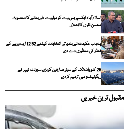
اسلام آباد ایکسپریس وے کو موٹروے طرز بنانے کا منصوبہ،
محسن نقوی کا اعلان
پنجاب حکومت نے بلدیاتی انتخابات کیلئے 12.52 ارب روپے کے
فنڈز کی منظوری دے دی
25 کلو واٹ تک کے سولر صارفین کو بڑی سہولت، نیپرا نے
ریگولیشنز میں ترمیم کردی
مقبول ترین خبریں