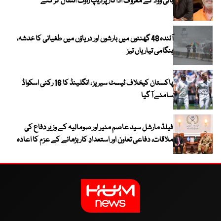
بالی ووڈ کے معروف اداکار پردیپ راوت انتقال کر گئے
آئندہ 48 گھنٹوں میں بارشوں اور دریاؤں میں طغیانی کا خدشہ،
ہنگامی تیاریاں تیز
پاکستان کیخلاف ٹیسٹ سیریز ، انگلینڈ کا 16 رکنی اسکواڈ
سامنے آ گیا
فیلڈ مارشل سید عاصم منیر اور صومالیہ کے وزیر دفاع کی
ملاقات، دفاعی تعاون اور استعدادِ کار بڑھانے کے عزم کا اعادہ