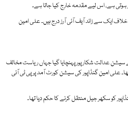
ہوتی
ہے، اس
لیے
مقدمہ
خارج
کیا
جاتا
ہے۔
خلاف
ایک
سے
زائد
آیف
آئی
آرز
درج
ہیں۔ علی
امین
سیشن عدالت شکار پور پہنچایا گیا جہاں ریاست مخالف
ھا۔ علی امین گنڈاپور کی سیشن کورٹ آمد پر پی ٹی آئی