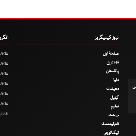
نیوز کیٹیگریز
انگر
صفحۂ اول
Urdu
تازہ ترین
Urdu
پاکستان
Urdu
دنیا
Urdu
اس
معیشت
Urdu
کھیل
Urdu
تعلیم
lish
صحت
انٹرٹینمنٹ
ٹیکنالوجی