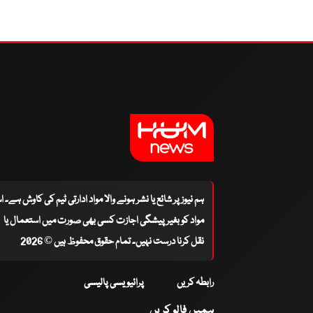
ہم نیوز پر شائع یا نشر ہونے والا مواد ادارتی ٹیم کی کاوش ہے۔ 
مواد کو بغیر پیشگی اجازت کسی بھی صورت میں استعمال یا
نقل کرنا درست نہیں۔ تمام حقوق محفوظ ہیں © 2026
رابطہ کریں
پرائیویسی پالیسی
ہمیں فالو کریں