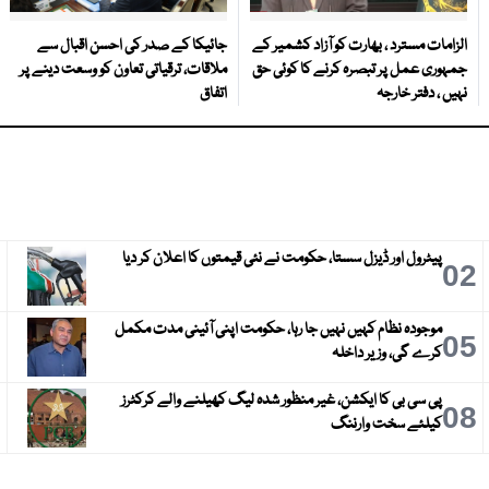
الزامات مسترد ، بھارت کو آزاد کشمیر کے
جائیکا کے صدر کی احسن اقبال سے
جمہوری عمل پر تبصرہ کرنے کا کوئی حق
ملاقات، ترقیاتی تعاون کو وسعت دینے پر
نہیں ، دفتر خارجہ
اتفاق
پیٹرول اور ڈیزل سستا، حکومت نے نئی قیمتوں کا اعلان کر دیا
3
02
موجودہ نظام کہیں نہیں جا رہا، حکومت اپنی آئینی مدت مکمل
6
05
کرے گی، وزیر داخلہ
پی سی بی کا ایکشن، غیر منظور شدہ لیگ کھیلنے والے کرکٹرز
9
08
کیلئے سخت وارننگ