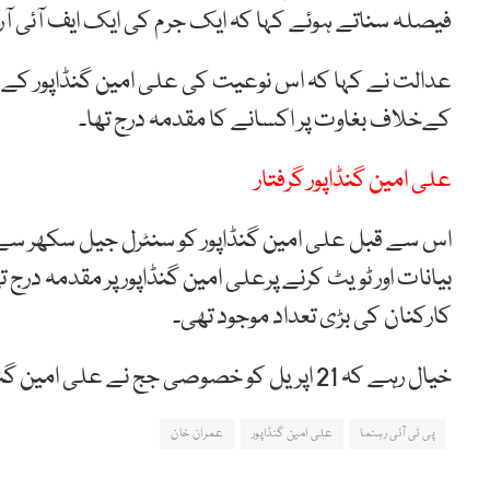
فیصلہ
سناتے
ہوئے
کہا
کہ
ایک
جرم
کی
ایک
ایف
آئی
آر
عدالت نے کہا کہ اس
نوعیت
کی
علی
امین
گنڈاپور
کے
کےخلاف
بغاوت
پر
اکسانے کا مقدمہ
درج
تھا۔
علی امین گنڈاپور گرفتار
اس سے قبل علی امین گنڈاپور کو سنٹرل جیل سکھر سے 
بیانات اور ٹویٹ کرنے پرعلی امین گنڈاپور پر مقدمہ درج ت
کارکنان کی بڑی تعداد موجود تھی۔
خیال رہے کہ 21 اپریل کو خصوصی جج نے علی امین گنڈاپور کو سکھر جیل منتقل کرنے کا حکم دیا تھا۔
پی ٹی آئی رہنما
علی امین گنڈاپور
عمران خان