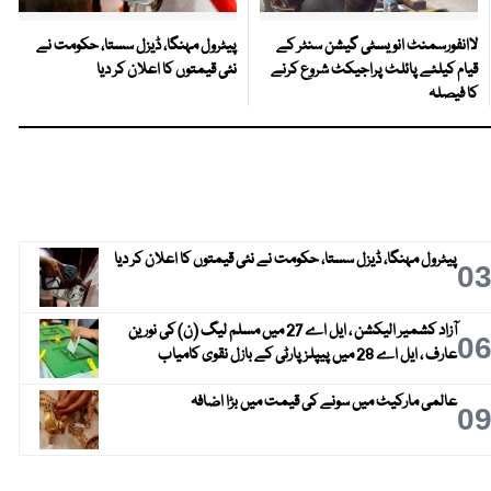
لاانفورسمنٹ انویسٹی گیشن سنٹر کے
پیٹرول مہنگا، ڈیزل سستا، حکومت نے
قیام کیلئے پائلٹ پراجیکٹ شروع کرنے
نئی قیمتوں کا اعلان کر دیا
کا فیصلہ
پیٹرول مہنگا، ڈیزل سستا، حکومت نے نئی قیمتوں کا اعلان کر دیا
0
آزاد کشمیر الیکشن ، ایل اے 27 میں مسلم لیگ (ن) کی نورین
0
عارف ، ایل اے 28 میں پیپلز پارٹی کے بازل نقوی کامیاب
عالمی مارکیٹ میں سونے کی قیمت میں بڑا اضافہ
0