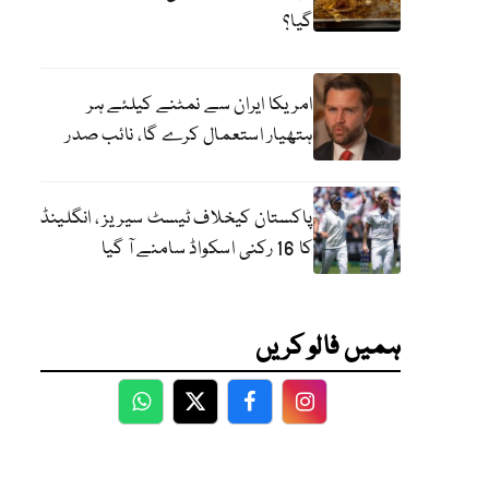
گیا؟
امریکا ایران سے نمٹنے کیلئے ہر
ہتھیار استعمال کرے گا، نائب صدر
پاکستان کیخلاف ٹیسٹ سیریز ، انگلینڈ
کا 16 رکنی اسکواڈ سامنے آ گیا
ہمیں فالو کریں
WhatsApp
Twitter
Facebook
Facebook