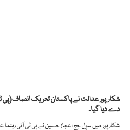
شکارپور عدالت نے پاکستان تحریک انصاف (پی ٹی آ
دے دیا گیا۔
شکار
پور
میں
سوِل
جج
اعجاز
حسین
نے
پی
ٹی
آئی
رہنما
عل