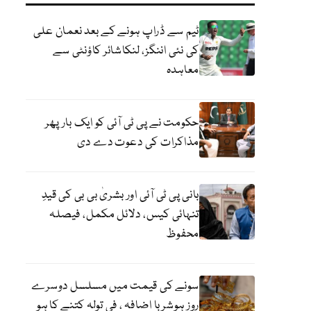
ٹیم سے ڈراپ ہونے کے بعد نعمان علی
کی نئی اننگز، لنکاشائر کاؤنٹی سے
معاہدہ
حکومت نے پی ٹی آئی کو ایک بارپھر
مذاکرات کی دعوت دے دی
بانی پی ٹی آئی اور بشریٰ بی بی کی قیدِ
تنہائی کیس، دلائل مکمل، فیصلہ
محفوظ
سونے کی قیمت میں مسلسل دوسرے
روز ہوشربا اضافہ ، فی تولہ کتنے کا ہو