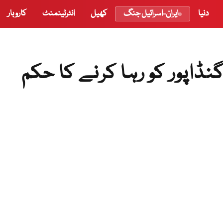
دنیا
ایران-اسرائیل جنگ
کھیل
انٹرٹینمنٹ
کاروبار
نڈاپور کو رہا کرنے کا حکم