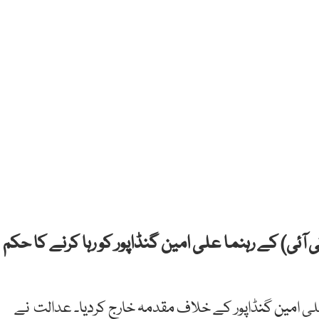
ئی) کے رہنما علی امین گنڈاپور کو رہا کرنے کا حکم
ی
امین
گنڈاپور کے
خلاف
مقدمہ
خارج
کردیا۔
عدالت
نے