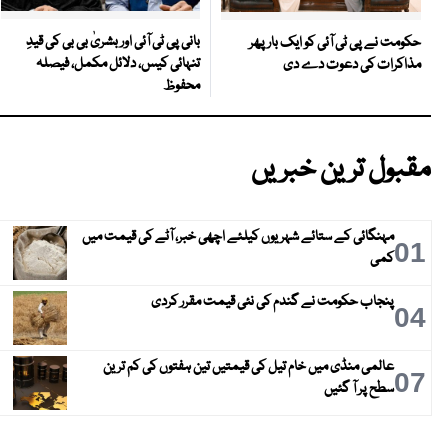
بانی پی ٹی آئی اور بشریٰ بی بی کی قیدِ
حکومت نے پی ٹی آئی کو ایک بارپھر
تنہائی کیس، دلائل مکمل، فیصلہ
مذاکرات کی دعوت دے دی
محفوظ
مقبول ترین خبریں
مہنگائی کے ستائے شہریوں کیلئے اچھی خبر، آٹے کی قیمت میں
01
کمی
پنجاب حکومت نے گندم کی نئی قیمت مقرر کردی
04
عالمی منڈی میں خام تیل کی قیمتیں تین ہفتوں کی کم ترین
07
سطح پر آ گئیں