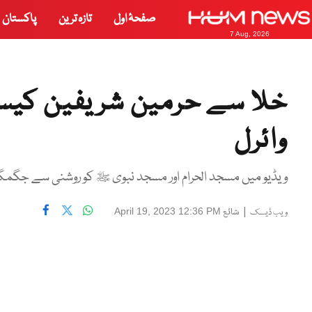
صفحۂ اول
تازہ ترین
پاکستان
7 Aug, 2026
خلا سے حرمین شریفین کیس
وائرل
ویڈیو میں مسجد الحرام اور مسجد نبوی ﷺ کو روشنی سے جگمگ
|
شائع
April 19, 2023 12:36 PM
ویب ڈیسک