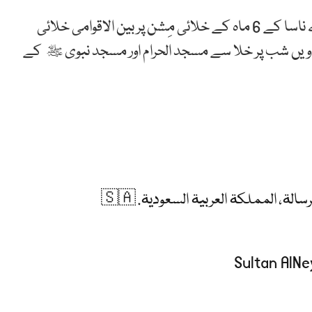
سلطان النیادی اس وقت امریکی خلائی تحقیقاتی ادارے ناسا کے 6 ماہ کے خلائی مِشن پر بین الاقوامی خلائی
سٹیشن پر موجود ہیں۔ انہوں نے رمضان المبارک کی 27 ویں شب پر خلا سے مسجد الحرام اور مسجد نبوی ﷺ کے
ة، المملكة العربية السعودية. 🇸🇦