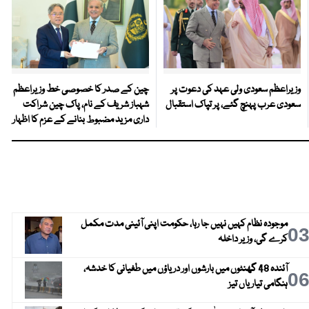
وزیراعظم سعودی ولی عہد کی دعوت پر
چین کے صدر کا خصوصی خط وزیراعظم
سعودی عرب پہنچ گئے، پر تپاک استقبال
شہباز شریف کے نام، پاک چین شراکت
داری مزید مضبوط بنانے کے عزم کا اظہار
موجودہ نظام کہیں نہیں جا رہا، حکومت اپنی آئینی مدت مکمل
0
کرے گی، وزیر داخلہ
آئندہ 48 گھنٹوں میں بارشوں اور دریاؤں میں طغیانی کا خدشہ،
0
ہنگامی تیاریاں تیز