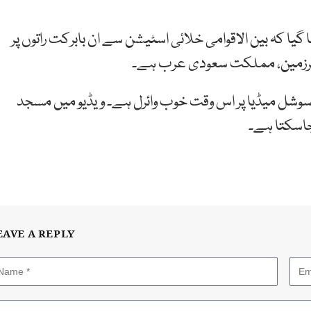
یا کہ بین الاقوامی خلائی اسٹیشن سے ان بابرکت راتوں پر
سرزمین، مملکت سعودی عرب ہے۔
و سوشل میڈیا پر اس وقت خوب وائرل ہے۔ ویڈیو میں مسجد
جاسکتا ہے۔
EAVE A REPLY