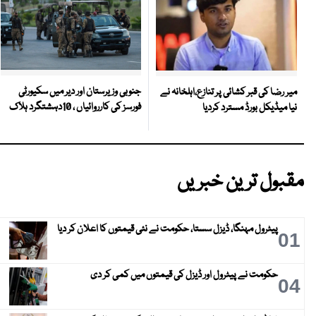
جنوبی وزیرستان اور دیر میں سکیورٹی
میر رضا کی قبر کشائی پر تنازع،اہلخانہ نے
فورسز کی کارروائیاں ، 10دہشتگرد ہلاک
نیا میڈیکل بورڈ مسترد کردیا
مقبول ترین خبریں
پیٹرول مہنگا، ڈیزل سستا، حکومت نے نئی قیمتوں کا اعلان کر دیا
01
حکومت نے پیٹرول اور ڈیزل کی قیمتوں میں کمی کر دی
04