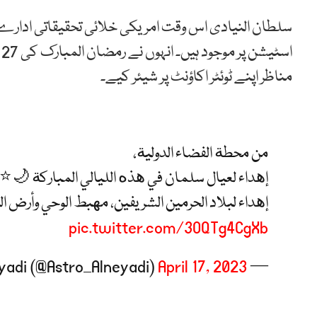
ا
مناظر اپنے ٹوئٹر اکاؤنٹ پر شیئر کیے۔
من محطة الفضاء الدولية،
إهداء لعيال سلمان في هذه الليالي المباركة 🌙⭐️
إهداء لبلاد الحرمين الشريفين، مهبط الوحي وأرض الرسال
pic.twitter.com/3OQTg4CgXb
April 17, 2023
— Sultan AlNeyadi (@Astro_Alneyadi)