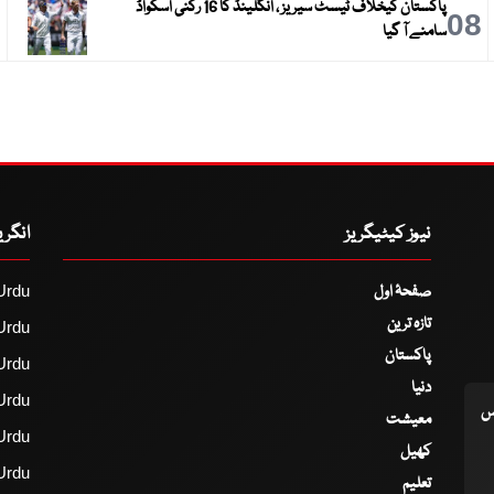
پاکستان کیخلاف ٹیسٹ سیریز ، انگلینڈ کا 16 رکنی اسکواڈ
9
08
سامنے آ گیا
نیوز کیٹیگریز
انگر
صفحۂ اول
Urdu
تازہ ترین
Urdu
پاکستان
Urdu
دنیا
Urdu
اس
معیشت
Urdu
کھیل
Urdu
تعلیم