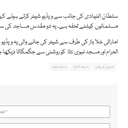
سلطان النیادی کی جانب سے ویڈیو شیئر کرتے ہوئے کہا گ
مسلمانوں کیلئے تحفہ ہے۔ یہ دو مقدس مساجد کی 
اماراتی خلا باز کی طرف سے شیئر کی جانے والی یہ ویڈی
الحرام اور مسجد نبوی ﷺ کو روشنی سے جگمگاتا دیکھا 
حرمین شریفین
مسجد الحرام
مسجد نبوی