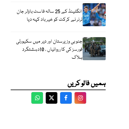
انگلینڈ کے 25 سالہ فاسٹ باؤلر جان
ٹرنر نے کرکٹ کو خیر باد کہہ دیا
جنوبی وزیرستان اور دیر میں سکیورٹی
فورسز کی کارروائیاں ، 10دہشتگرد
ہلاک
ہمیں فالو کریں
WhatsApp
Twitter
Facebook
Facebook