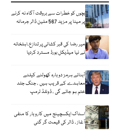
بچوں کو خطرات سے بروقت آگاہ نہ کرنے
پر میٹا پر مزید 567 ملین ڈالر جرمانہ
میر رضا کی قبر کشائی پر تنازع،اہلخانہ
نے نیا میڈیکل بورڈ مسترد کردیا
آبنائے ہرمز دوبارہ کھولنے کیلئے
معاہدے کے قریب ہیں ، جنگ جلد
ختم ہو جائے گی ، ڈونلڈ ٹرمپ
اسٹاک ایکسچینج میں کاروبار کا منفی
آغاز ، ڈالر کی قیمت گر گئی