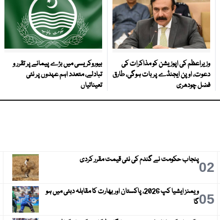
وزیراعظم کی اپوزیشن کو مذاکرات کی
بیوروکریسی میں بڑے پیمانے پر تقرر و
دعوت، اوپن ایجنڈے پر بات ہوگی، طارق
تبادلے، متعدد اہم عہدوں پر نئی
فضل چودھری
تعیناتیاں
پنجاب حکومت نے گندم کی نئی قیمت مقرر کردی
3
02
ویمنز ایشیا کپ 2026، پاکستان اور بھارت کا مقابلہ دبئی میں ہو
6
05
گا