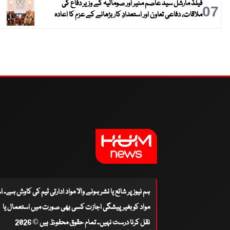
فیلڈ مارشل سید عاصم منیر اور صومالیہ کے وزیر دفاع کی
07
ملاقات، دفاعی تعاون اور استعدادِ کار بڑھانے کے عزم کا اعادہ
ہم نیوز پر شائع یا نشر ہونے والا مواد ادارتی ٹیم کی کاوش ہے۔ 
مواد کو بغیر پیشگی اجازت کسی بھی صورت میں استعمال یا
نقل کرنا درست نہیں۔ تمام حقوق محفوظ ہیں © 2026