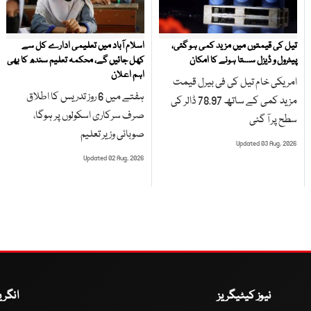
تیل کی قیمتوں میں مزید کمی ہو گئی،
اسلام آباد میں تعلیمی ادارے کل سے
پیٹرول و ڈیزل سستا ہونے کا امکان
کھل جائیں گے، محکمہ تعلیم سندھ کا بھی
اہم اعلان
امریکی خام تیل کی فی بیرل قیمت
ہفتے میں 6 روز تدریس کا اطلاق
مزید کمی کے ساتھ 78.97 ڈالر کی
صرف سرکاری اسکولوں پر ہوگا،
سطح پر آ گئی
صوبائی وزیر تعلیم
Updated 03 Aug, 2026
Updated 02 Aug, 2026
نیوز کیٹیگریز
انگر