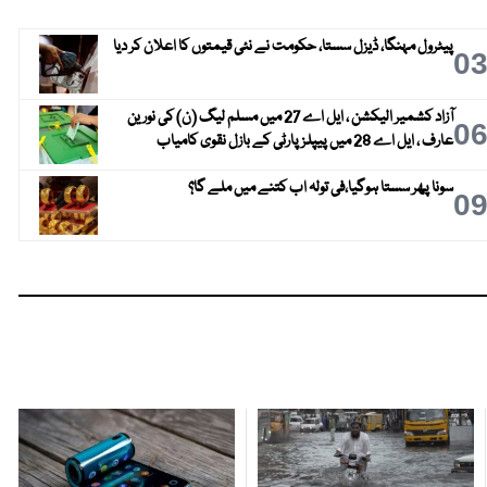
پیٹرول مہنگا، ڈیزل سستا، حکومت نے نئی قیمتوں کا اعلان کر دیا
0
آزاد کشمیر الیکشن ، ایل اے 27 میں مسلم لیگ (ن) کی نورین
0
عارف ، ایل اے 28 میں پیپلز پارٹی کے بازل نقوی کامیاب
سونا پھر سستا ہوگیا،فی تولہ اب کتنے میں ملے گا؟
0