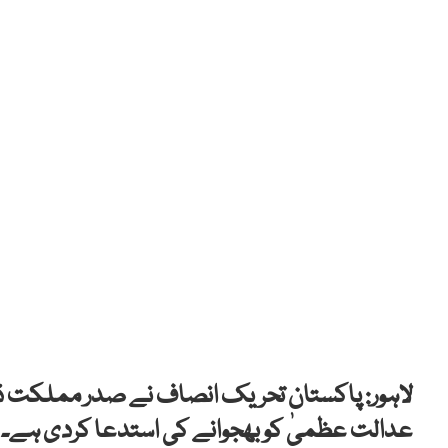
لاہور: پاکستان تحریک انصاف نے صدر مملکت ڈا
عدالت عظمیٰ کو بھجوانے کی استدعا کردی ہے۔