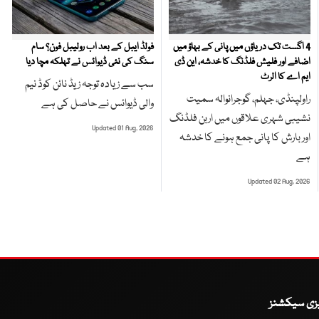
4 اگست تک دریاؤں میں پانی کے بہاؤ میں
فولڈ ایبل کے بعد اب رولیبل فون؟ سام
اضافے اور فلیش فلڈنگ کا خدشہ، این ڈی
سنگ کی نئی ڈیوائس نے تہلکہ مچا دیا
ایم اے کا الرٹ
سب سے زیادہ توجہ زیڈ نائن کوڈ نیم
راولپنڈی، جہلم، گوجرانوالہ سمیت
والی ڈیوائس نے حاصل کی ہے
نشیبی شہری علاقوں میں اربن فلڈنگ
Updated 01 Aug, 2026
اور بارش کا پانی جمع ہونے کا خدشہ
ہے
Updated 02 Aug, 2026
یزی سیکشنز