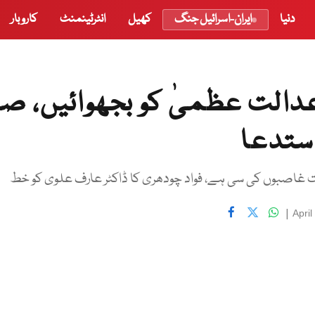
دنیا
ایران-اسرائیل جنگ
کھیل
انٹرٹینمنٹ
کاروبار
عدالت عظمیٰ کو بجھوائیں، صد
ستدعا
|
Apri