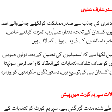
صدر عارف علوی
د چودھری کی جانب سے صدر مملکت کو لکھے جاانے والے خط
 پاکستان کے تحت اقتدارِ اعلیٰ رب العزت کیلئے خاص،
خب نمائندوں کے ذریعے بروئے کار لاتے ہیں۔
ط میں لکھا ہے کہ اسمبلیوں کی تحلیل کے بعد دونوں صوبوں
ں کو صاف شفاف انتخابات کے انعقاد کا واحد فرض سونپتا
ستان ہی کی توسیع ہیں، دستور نگران حکومتوں کو روزمرہ
لات سپریم کورٹ میں پیش
ی طے شدہ مدت گزر گئی ہے، سپریم کورٹ کو انتخابات کے