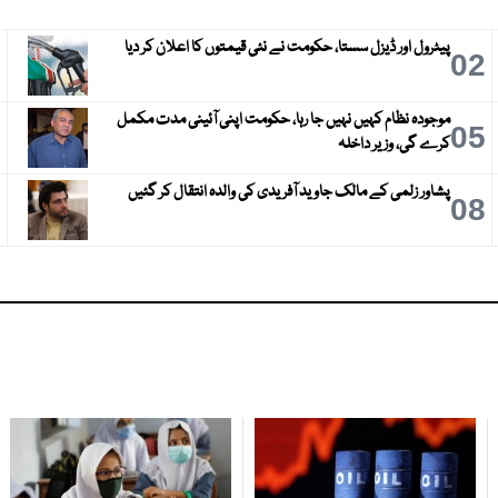
پیٹرول اور ڈیزل سستا، حکومت نے نئی قیمتوں کا اعلان کر دیا
3
02
موجودہ نظام کہیں نہیں جا رہا، حکومت اپنی آئینی مدت مکمل
6
05
کرے گی، وزیر داخلہ
پشاور زلمی کے مالک جاوید آفریدی کی والدہ انتقال کر گئیں
9
08