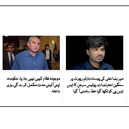
میر رضا علی کی پوسٹ مارٹم رپورٹ پر
موجودہ نظام کہیں نہیں جا رہا، حکومت
سنگین اعتراضات، پولیس سرجن کا ایس
اپنی آئینی مدت مکمل کرے گی، وزیر
ایس پی کو لکھا گیا خط سامنے آ گیا
داخلہ