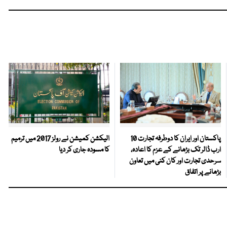
پاکستان اور ایران کا دوطرفہ تجارت 10
الیکشن کمیشن نے رولز 2017 میں ترمیم
ارب ڈالر تک بڑھانے کے عزم کا اعادہ،
کا مسودہ جاری کر دیا
سرحدی تجارت اور کان کنی میں تعاون
بڑھانے پر اتفاق