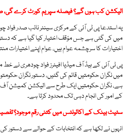
الیکشن کب ہوں گے؟ فیصلہ سپریم کورٹ کرے گی، 
یہ استدعا پی ٹی آئی کے مرکزی سینئر نائب صدر فوا
میں کی گئی ہے جس مؤقف اختیار کیا گیا ہے کہ دستور
اختیارات کا سرچشمہ عوام ہیں، عوام اپنے اختیارات منت
پی ٹی آئی کے ہیڈ آف میڈیا افیئرز فواد چودھری نے خ
میں نگران حکومتیں قائم کی گئیں، دستور نگران حکومتو
ہے، نگران حکومتیں ایک طرح سے الیکشن کمیشن آف پاک
کے امور کی انجام دہی تک محدود کرتا ہے۔
سٹیٹ بینک کے اکائونٹس میں کتنی رقم موجود؟ تفصی
انہوں نے لکھا ہے کہ انتخابات کے حوالے سے دستور ک