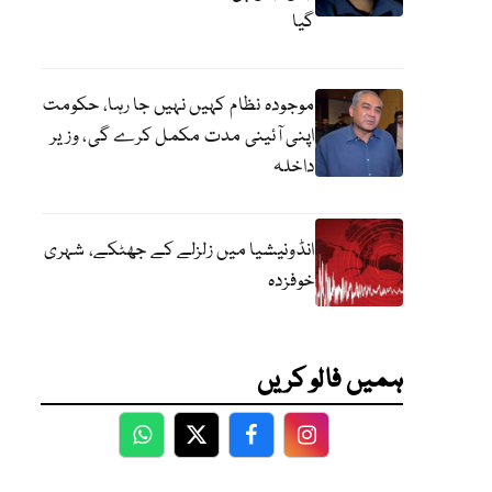
گیا
موجودہ نظام کہیں نہیں جا رہا، حکومت
اپنی آئینی مدت مکمل کرے گی، وزیر
داخلہ
انڈونیشیا میں زلزلے کے جھٹکے، شہری
خوفزدہ
ہمیں فالو کریں
WhatsApp
Twitter
Facebook
Facebook