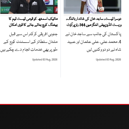
مائیک اسمتھ کو قومی ٹیسٹ ٹیم کا
دوسرا ٹیسٹ، ساجد خان کی شاندار بالنگ،
بیٹنگ کوچ بنائے جانے کا قوی امکان
ویسٹ انڈیز پہلی اننگز میں 344 رنز پر آؤٹ
جنوبی افریقی کرکٹر اس سے قبل
پاکستان کی جانب سے ساجد خان نے
ملتان سلطانز کے اسسٹنٹ کوچ کے
4، محمد علی، علی عثمان اور عبید
طور پر بھی خدمات انجام دے چکے ہیں
شاہ نے دو دو وکٹیں لیں
Updated 03 Aug, 2026
Updated 03 Aug, 2026