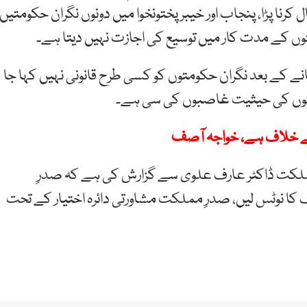
کرنا پڑا، پنجاب اور خیبر پختونخوا میں دونوں نگران حکومتیں
ں کے مدت کار میں توسیع کی اجازت نہیں دیتا ہے۔
ر نے مؤقف اختیار کیا ہے کہ 90 روز گزر جانے کے بعد نگران حکومتوں کو کسی طرح قانونی نہیں کہا جا
 کے خلاف ہے، خواجہ آصف
مملکت ڈاکٹر عارف علوی سے گزارش کی ہے کہ صدرِ
 نوٹس لیں، صدرِ مملکت مشاورتی دائرہ اختیار کے تحت