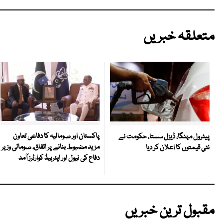
متعلقہ خبریں
پاکستان اور صومالیہ کا دفاعی تعاون
پیٹرول مہنگا، ڈیزل سستا، حکومت نے
مزید مضبوط بنانے پر اتفاق، صومالی وزیر
نئی قیمتوں کا اعلان کر دیا
دفاع کی نیول اور ایئرہیڈ کوارٹرز آمد
مقبول ترین خبریں