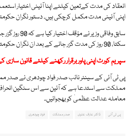
انعقاد کی مدت کےتعین کیلئے اپنا آئینی اختیار استعمال 
اپنی آئینی مدت مکمل کرچکی ہیں، دستور نگران حکومتو
سابق وفاقی وزی
سکتا، 90 روز کی مدت گزر جانے کے بعد ان نگران حکومتوں کی حیثیت غاصبوں کی سی ہے۔
سپریم کورٹ اپنی پاور برقرار رکھنے کیلئے قانون سازی
پی ٹی آئی کے سینئر نائب صدر فواد چودھری نے صدر 
مملکت سے استدعا ہے کہ آئین سے اس سنگین انحراف کا
معاملہ عدالت عظمیٰ کو بھجوائیں۔
پی ٹی آئی
ڈاکٹر عارف علوی
صدر مملکت
فواد چودھری