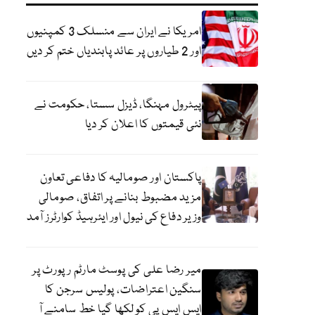
امریکا نے ایران سے منسلک 3 کمپنیوں
اور 2 طیاروں پر عائد پابندیاں ختم کر دیں
پیٹرول مہنگا، ڈیزل سستا، حکومت نے
نئی قیمتوں کا اعلان کر دیا
پاکستان اور صومالیہ کا دفاعی تعاون
مزید مضبوط بنانے پر اتفاق، صومالی
وزیر دفاع کی نیول اور ایئرہیڈ کوارٹرز آمد
میر رضا علی کی پوسٹ مارٹم رپورٹ پر
سنگین اعتراضات، پولیس سرجن کا
ایس ایس پی کو لکھا گیا خط سامنے آ