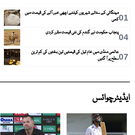
مہنگائی کے ستائے شہریوں کیلئے اچھی خبر، آٹے کی قیمت میں
01
کمی
پنجاب حکومت نے گندم کی نئی قیمت مقرر کردی
04
عالمی منڈی میں خام تیل کی قیمتیں تین ہفتوں کی کم ترین
07
سطح پر آ گئیں
ایڈیٹرچوائس