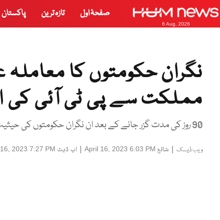
صفحۂ اول
تازہ ترین
پاکستان
6 Aug, 2026
نگران حکومتوں کا معاملہ 
مملکت سے پی ٹی آئی کی ا
90 روز کی مدت گزر جانے کے بعد ان نگران حکومتوں کی حیثیت غاصبوں کی سی ہے، فواد چودھری کا ڈاکٹر عارف علوی کو خط
|
شائع
|
اپ ڈیٹ
l 16, 2023 7:27 PM
April 16, 2023 6:03 PM
ویب ڈیسک