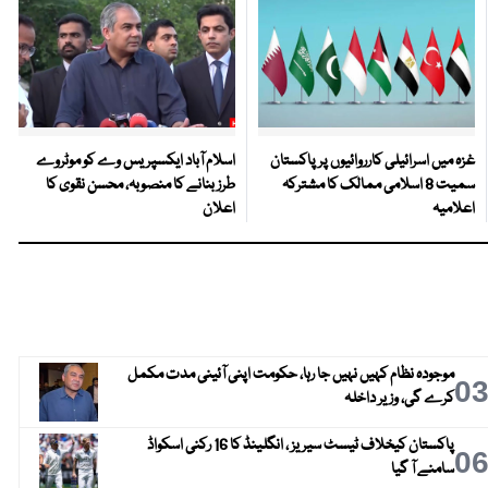
غزہ میں اسرائیلی کارروائیوں پر پاکستان
اسلام آباد ایکسپریس وے کو موٹروے
سمیت 8 اسلامی ممالک کا مشترکہ
طرز بنانے کا منصوبہ، محسن نقوی کا
اعلامیہ
اعلان
موجودہ نظام کہیں نہیں جا رہا، حکومت اپنی آئینی مدت مکمل
0
کرے گی، وزیر داخلہ
پاکستان کیخلاف ٹیسٹ سیریز ، انگلینڈ کا 16 رکنی اسکواڈ
0
سامنے آ گیا