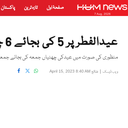
صفحۂ اول
تازہ ترین
پاکستان
7 Aug, 2026
عیدالفطر پر 5 کی بجائے 6 چھٹیاں ہونے کا امکان
منظوری کی صورت میں عیدکی چھٹیاں جمعہ کی بجائے جمعر
|
شائع
April 15, 2023 8:40 AM
ویب ڈیسک