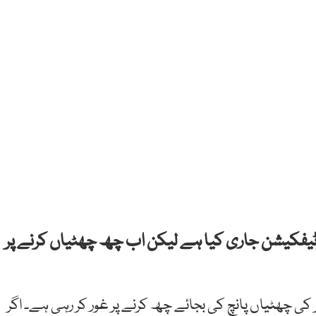
ٹیفکیشن جاری کیا ہے لیکن اب چھ چھٹیاں کرنے پر
ی چھٹیاں پانچ کی بجائے چھ کرنے پر غور کر رہی ہے۔ اگر