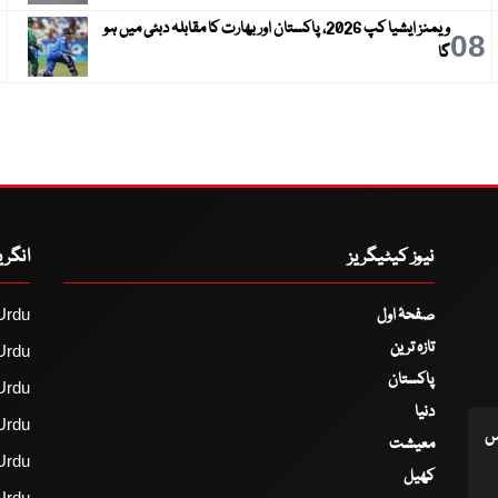
ویمنز ایشیا کپ 2026، پاکستان اور بھارت کا مقابلہ دبئی میں ہو
9
08
گا
نیوز کیٹیگریز
انگر
صفحۂ اول
Urdu
تازہ ترین
Urdu
پاکستان
Urdu
دنیا
Urdu
اس
معیشت
Urdu
کھیل
Urdu