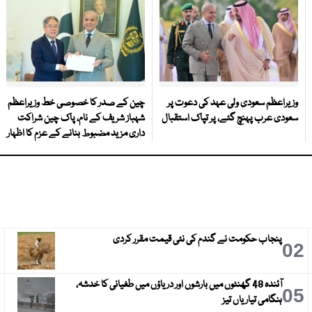
وزیراعظم سعودی ولی عہد کی دعوت پر
چین کے صدر کا خصوصی خط وزیراعظم
سعودی عرب پہنچ گئے، پر تپاک استقبال
شہباز شریف کے نام، پاک چین شراکت
داری مزید مضبوط بنانے کے عزم کا اظہار
پنجاب حکومت نے گندم کی نئی قیمت مقرر کردی
3
02
آئندہ 48 گھنٹوں میں بارشوں اور دریاؤں میں طغیانی کا خدشہ،
6
05
ہنگامی تیاریاں تیز