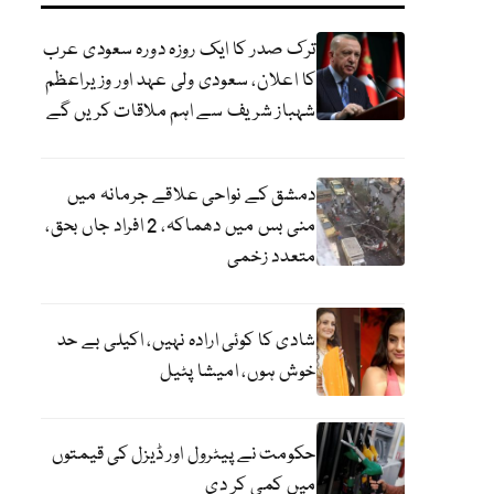
ترک صدر کا ایک روزہ دورہ سعودی عرب
کا اعلان، سعودی ولی عہد اور وزیراعظم
شہباز شریف سے اہم ملاقات کریں گے
دمشق کے نواحی علاقے جرمانہ میں
منی بس میں دھماکہ، 2 افراد جاں بحق،
متعدد زخمی
شادی کا کوئی ارادہ نہیں، اکیلی بے حد
خوش ہوں، امیشا پٹیل
حکومت نے پیٹرول اور ڈیزل کی قیمتوں
میں کمی کر دی