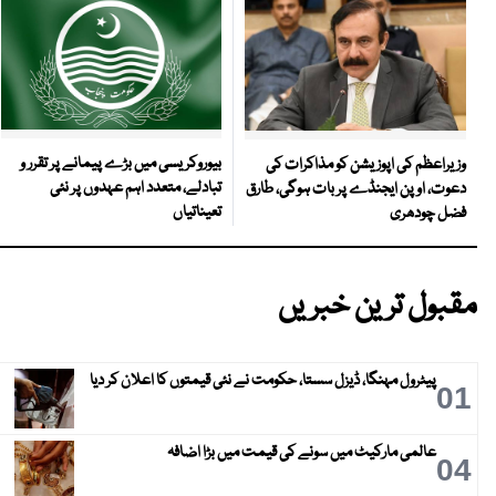
بیوروکریسی میں بڑے پیمانے پر تقرر و
وزیراعظم کی اپوزیشن کو مذاکرات کی
تبادلے، متعدد اہم عہدوں پر نئی
دعوت، اوپن ایجنڈے پر بات ہوگی، طارق
تعیناتیاں
فضل چودھری
مقبول ترین خبریں
پیٹرول مہنگا، ڈیزل سستا، حکومت نے نئی قیمتوں کا اعلان کر دیا
01
عالمی مارکیٹ میں سونے کی قیمت میں بڑا اضافہ
04