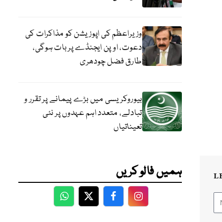
وزیراعظم کی اپوزیشن کو مذاکرات کی
دعوت، اوپن ایجنڈے پر بات ہوگی،
طارق فضل چودھری
بیوروکریسی میں بڑے پیمانے پر تقرر و
تبادلے، متعدد اہم عہدوں پر نئی
تعیناتیاں
ہمیں فالو کریں
L
WhatsApp
Twitter
Facebook
Facebook