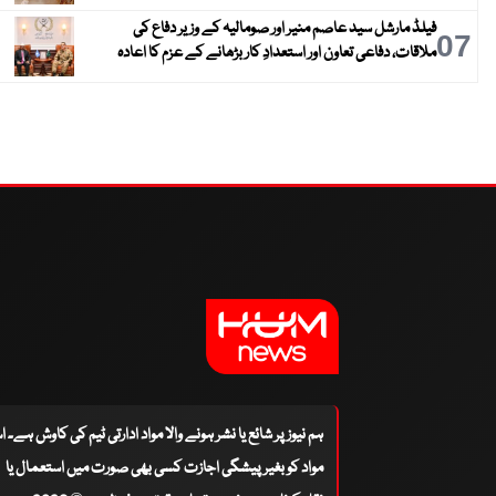
فیلڈ مارشل سید عاصم منیر اور صومالیہ کے وزیر دفاع کی
07
ملاقات، دفاعی تعاون اور استعدادِ کار بڑھانے کے عزم کا اعادہ
ہم نیوز پر شائع یا نشر ہونے والا مواد ادارتی ٹیم کی کاوش ہے۔ 
مواد کو بغیر پیشگی اجازت کسی بھی صورت میں استعمال یا