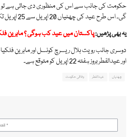
حکومت کی جانب سے اس کی منظوری دی جاتی ہے تو ع
گی۔ اس طرح عید کی چھٹیاں 20 اپریل سے 25 اپریل تک ہوں گی۔
یہ بھی پڑھیں:
پاکستان میں عید کب ہوگی ؟ ماہرین فل
دوسری جانب رویت ہلال ریسرچ کونسل اور ماہرین فلک
اور عیدالفطر بروز ہفتہ 22 اپریل کو متوقع ہے۔
چھٹیاں
عیدالفطر
وفاقی حکومت