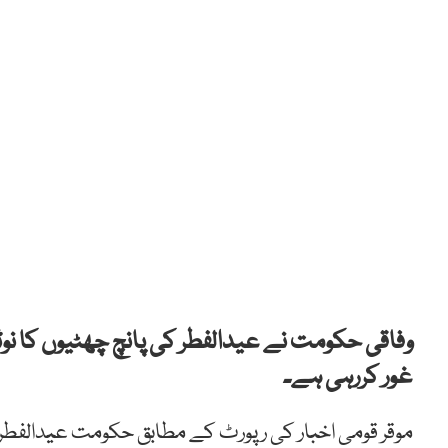
وفاقی حکومت نے عیدالفطر کی پانچ چھٹیوں کا نو
غور کررہی ہے۔
موقر قومی اخبار کی رپورٹ کے مطابق حکومت عیدالفطر ک