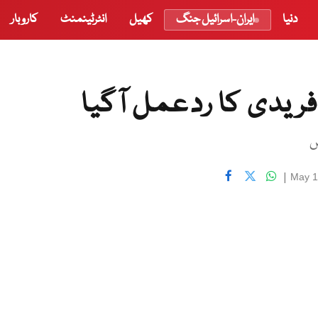
دنیا
ایران-اسرائیل جنگ
کھیل
انٹرٹینمنٹ
کاروبار
ٓفریدی کا ردعمل آگیا
ں
|
May 1