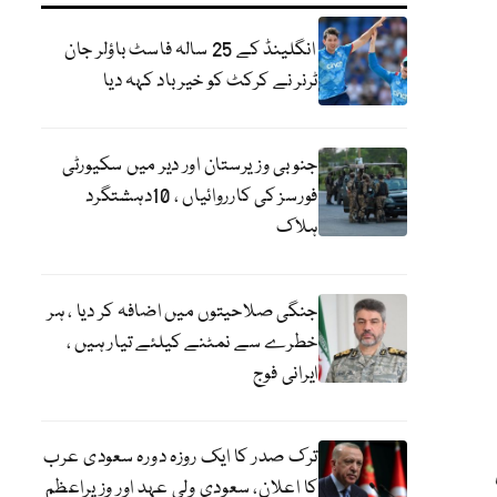
انگلینڈ کے 25 سالہ فاسٹ باؤلر جان
ٹرنر نے کرکٹ کو خیر باد کہہ دیا
جنوبی وزیرستان اور دیر میں سکیورٹی
فورسز کی کارروائیاں ، 10دہشتگرد
ہلاک
جنگی صلاحیتوں میں اضافہ کر دیا ، ہر
خطرے سے نمٹنے کیلئے تیار ہیں ،
ایرانی فوج
ترک صدر کا ایک روزہ دورہ سعودی عرب
کا اعلان، سعودی ولی عہد اور وزیراعظم