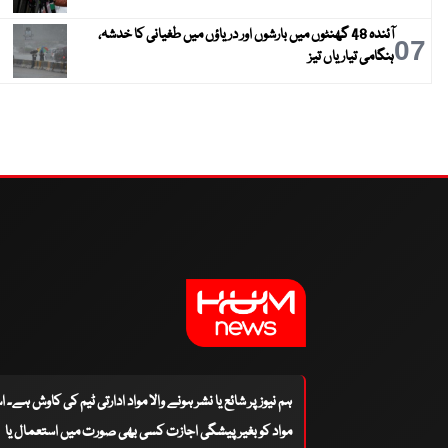
آئندہ 48 گھنٹوں میں بارشوں اور دریاؤں میں طغیانی کا خدشہ،
07
ہنگامی تیاریاں تیز
ہم نیوز پر شائع یا نشر ہونے والا مواد ادارتی ٹیم کی کاوش ہے۔ 
مواد کو بغیر پیشگی اجازت کسی بھی صورت میں استعمال یا