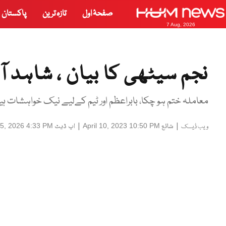
صفحۂ اول
تازہ ترین
پاکستان
7 Aug, 2026
نجم سیٹھی کا بیان ، شاہد ا
معاملہ ختم ہو چکا، بابراعظم اور ٹیم کےلیے نیک خواہشات ہی
|
شائع
|
اپ ڈیٹ
5, 2026 4:33 PM
April 10, 2023 10:50 PM
ویب ڈیسک