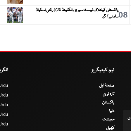
پاکستان کیخلاف ٹیسٹ سیریز ، انگلینڈ کا 16 رکنی اسکواڈ
9
08
سامنے آ گیا
نیوز کیٹیگریز
انگر
صفحۂ اول
Urdu
تازہ ترین
Urdu
پاکستان
Urdu
دنیا
Urdu
اس
معیشت
Urdu
کھیل