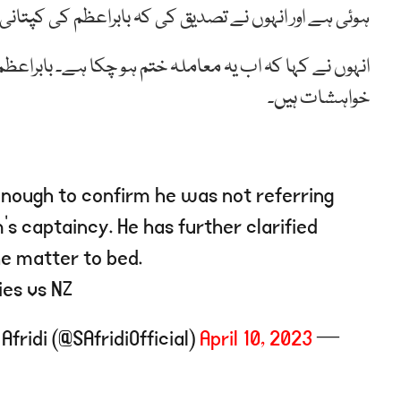
ہوئی ہے اور انہوں نے تصدیق کی کہ بابراعظم کی کپتانی
انہوں نے کہا کہ اب یہ معاملہ ختم ہو چکا ہے۔ بابراع
خواہشات ہیں۔
nough to confirm he was not referring
 captaincy. He has further clarified
the matter to bed.
ies vs NZ
April 10, 2023
— Shahid Afridi (@SAfridiOfficial)