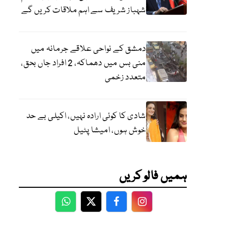
شہباز شریف سے اہم ملاقات کریں گے
دمشق کے نواحی علاقے جرمانہ میں
منی بس میں دھماکہ، 2 افراد جاں بحق،
متعدد زخمی
شادی کا کوئی ارادہ نہیں، اکیلی بے حد
خوش ہوں، امیشا پٹیل
ہمیں فالو کریں
WhatsApp
Twitter
Facebook
Facebook