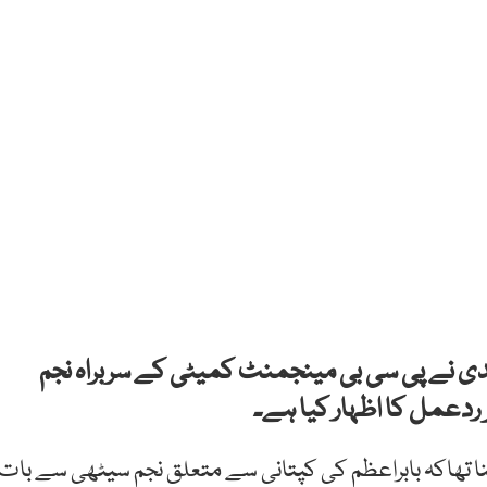
یدی نے پی سی بی مینجمنٹ کمیٹی کے سربراہ نجم
 ردعمل کا اظہار کیا ہے۔
نا تھاکہ بابراعظم کی کپتانی سے متعلق نجم سیٹھی سے بات