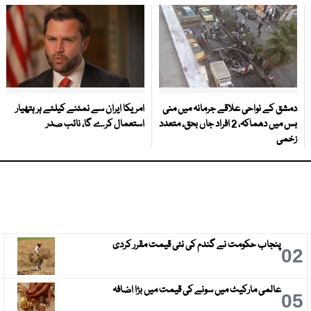
دمشق کے نواحی علاقے جرمانہ میں منی
امریکا ایران سے نمٹنے کیلئے ہر ہتھیار
بس میں دھماکہ، 2 افراد جاں بحق، متعدد
استعمال کرے گا، نائب صدر
زخمی
پنجاب حکومت نے گندم کی نئی قیمت مقرر کردی
3
02
عالمی مارکیٹ میں سونے کی قیمت میں بڑا اضافہ
6
05