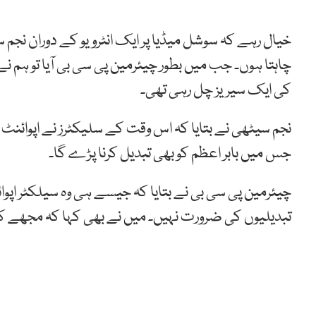
خیال رہے کہ سوشل میڈیا پر ایک انٹرویو کے دوران نجم سی
چاہتا ہوں۔ جب میں بطور چیئرمین پی سی بی آیا تو ہم ن
کی ایک سیریز چل رہی تھی۔
نجم سیٹھی نے بتایا کہ اس وقت کے سلیکٹرز نے اپوائنٹ
جس میں بابر اعظم کو بھی تبدیل کرنا پڑے گا۔
چیئرمین پی سی بی نے بتایا کہ جیسے ہی وہ سیلکٹر اپوائ
تبدیلیوں کی ضرورت نہیں۔ میں نے بھی کہا کہ مجھے ک