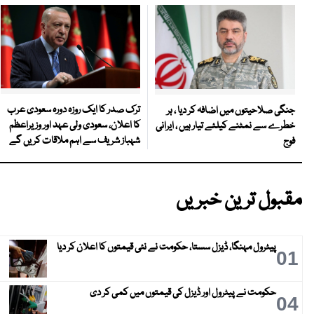
ترک صدر کا ایک روزہ دورہ سعودی عرب
جنگی صلاحیتوں میں اضافہ کر دیا ، ہر
کا اعلان، سعودی ولی عہد اور وزیراعظم
خطرے سے نمٹنے کیلئے تیار ہیں ، ایرانی
شہباز شریف سے اہم ملاقات کریں گے
فوج
مقبول ترین خبریں
پیٹرول مہنگا، ڈیزل سستا، حکومت نے نئی قیمتوں کا اعلان کر دیا
01
حکومت نے پیٹرول اور ڈیزل کی قیمتوں میں کمی کر دی
04