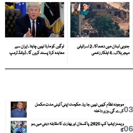
جنوبی لبنان میں دھماکا ، 2 اسرائیلی
لوگوں کو مارنا نہیں چاہتا ، ایران سے
میجر ہلاک ، 4 اہلکار زخمی
معاہدہ کرنا پسند کروں گا ، ڈونلڈ ٹرمپ
موجودہ نظام کہیں نہیں جا رہا، حکومت اپنی آئینی مدت مکمل
0
کرے گی، وزیر داخلہ
ویمنز ایشیا کپ 2026، پاکستان اور بھارت کا مقابلہ دبئی میں ہو
0
گا