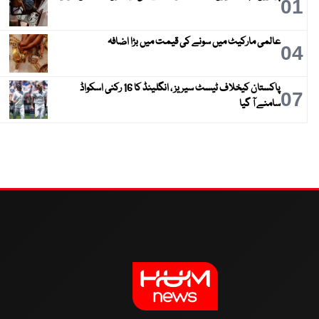
01
عالمی مارکیٹ میں سونے کی قیمت میں بڑا اضافہ
04
پاکستان کیخلاف ٹیسٹ سیریز ، انگلینڈ کا 16 رکنی اسکواڈ
07
سامنے آ گیا