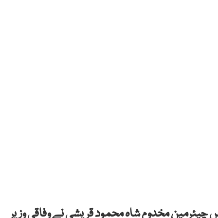
س چیئرمین مخدوم شاہ محمود قریشی نے وفاقی وزیر