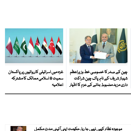
چین کے صدر کا خصوصی خط وزیراعظم
غزہ میں اسرائیلی کارروائیوں پر پاکستان
شہباز شریف کے نام، پاک چین شراکت
سمیت 8 اسلامی ممالک کا مشترکہ
داری مزید مضبوط بنانے کے عزم کا اظہار
اعلامیہ
موجودہ نظام کہیں نہیں جا رہا، حکومت اپنی آئینی مدت مکمل