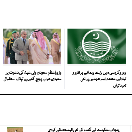
بیوروکریسی میں بڑے پیمانے پر تقرر و
وزیراعظم سعودی ولی عہد کی دعوت پر
تبادلے، متعدد اہم عہدوں پر نئی
سعودی عرب پہنچ گئے، پر تپاک استقبال
تعیناتیاں
پنجاب حکومت نے گندم کی نئی قیمت مقرر کردی