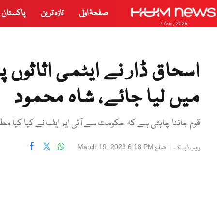
صفحۂ اول
تازہ ترین
پاکستان
7 Aug, 2026
اسحاق ڈار نے ایٹمی اثاثوں پ
میں لیا جائے، شاہ محمود
قوم جاننا چاہتی ہے کہ حکومت سے آئی ایم ایف نے کیا کیا مط
|
شائع
March 19, 2023 6:18 PM
ویب ڈیسک