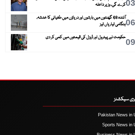
0
کرے گی، وزیر داخلہ
آئندہ 48 گھنٹوں میں بارشوں اور دریاؤں میں طغیانی کا خدشہ،
0
ہنگامی تیاریاں تیز
حکومت نے پیٹرول اور ڈیزل کی قیمتوں میں کمی کر دی
0
یزی سیکشنز
Pakistan News in 
Sports News in 
Business News in 