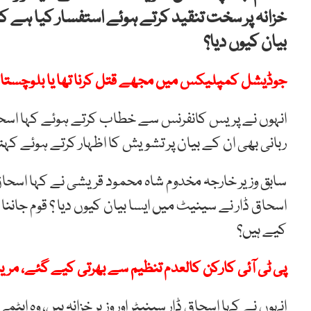
خزانہ پر سخت تنقید کرتے ہوئے استفسار کیا ہے ک
بیان کیوں دیا؟
جوڈیشل کمپلیکس میں مجھے قتل کرنا تھا یا بلوچستان لی
انہوں نے پریس کانفرنس سے خطاب کرتے ہوئے کہا اسحاق
ربانی بھی ان کے بیان پر تشویش کا اظہار کرتے ہوئے کہت
سابق وزیر خارجہ مخدوم شاہ محمود قریشی نے کہا اسح
اسحاق ڈار نے سینیٹ میں ایسا بیان کیوں دیا ؟ قوم جان
کیے ہیں؟
پی ٹی آئی کارکن کالعدم تنظیم سے بھرتی کیے گئے، مریم نو
انہوں نے کہا اسحاق ڈار سینیٹر اور وزیر خزانہ ہیں، وہ ایٹ