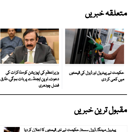
متعلقہ خبریں
وزیراعظم کی اپوزیشن کو مذاکرات کی
حکومت نے پیٹرول اور ڈیزل کی قیمتوں
دعوت، اوپن ایجنڈے پر بات ہوگی، طارق
میں کمی کر دی
فضل چودھری
مقبول ترین خبریں
پیٹرول مہنگا، ڈیزل سستا، حکومت نے نئی قیمتوں کا اعلان کر دیا