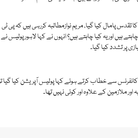
ا تقدس پامال کیا گیا، مریم نوازمطالبہ کررہی ہیں کہ پی ٹی
اہتے ہیں اور یہ کیا چاہتے ہیں؟ انہوں نے کہا لاہور پولیس نے
ی پر تشدد کیا گیا۔
کانفرنس سے خطاب کرتے ہوئے کہا پولیس آپریشن کیا گیا تو
اور ملازمین کے علاوہ اور کوئی نہیں تھا۔