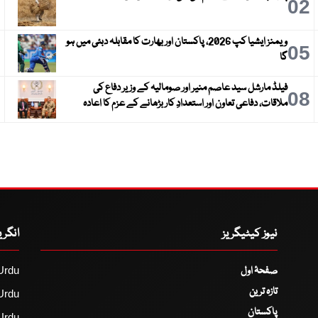
3
02
ویمنز ایشیا کپ 2026، پاکستان اور بھارت کا مقابلہ دبئی میں ہو
6
05
گا
فیلڈ مارشل سید عاصم منیر اور صومالیہ کے وزیر دفاع کی
9
08
ملاقات، دفاعی تعاون اور استعدادِ کار بڑھانے کے عزم کا اعادہ
نیوز کیٹیگریز
انگر
صفحۂ اول
Urdu
تازہ ترین
Urdu
پاکستان
Urdu