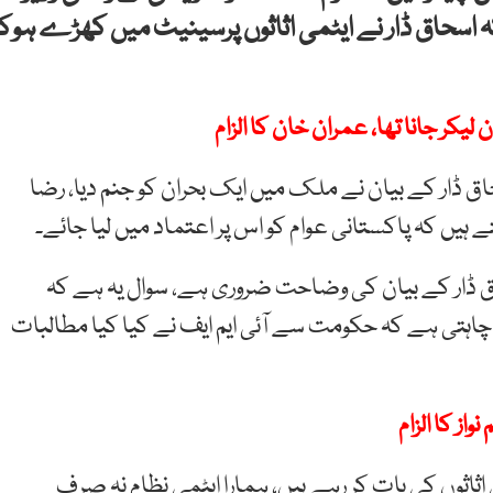
ہ اسحاق ڈار نے ایٹمی اثاثوں پرسینیٹ میں کھڑے ہوکر
کر جانا تھا، عمران خان کا الزام
 ڈار کے بیان نے ملک میں ایک بحران کو جنم دیا، رضا
ے ہیں کہ پاکستانی عوام کو اس پر اعتماد میں لیا جائے۔
اق ڈار کے بیان کی وضاحت ضروری ہے، سوال یہ ہے کہ
نا چاہتی ہے کہ حکومت سے آئی ایم ایف نے کیا کیا مطالبات
از کا الزام
می اثاثوں کی بات کر رہے ہیں، ہمارا ایٹمی نظام نہ صرف