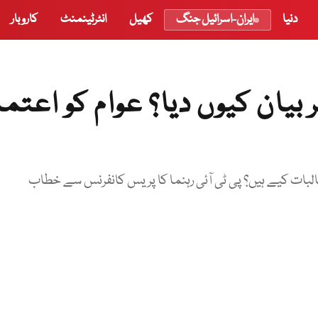
دنیا
ایران-اسرائیل جنگ
کھیل
انٹرٹینمنٹ
کاروبار
ر بیان کیوں دیا؟ عوام کو اعتما
البات کیے ہیں؟ پی ٹی آئی رہنما کا پریس کانفرنس سے خطاب