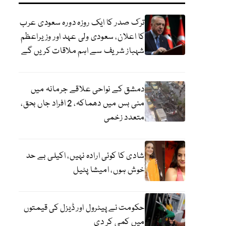
ترک صدر کا ایک روزہ دورہ سعودی عرب
کا اعلان، سعودی ولی عہد اور وزیراعظم
شہباز شریف سے اہم ملاقات کریں گے
دمشق کے نواحی علاقے جرمانہ میں
منی بس میں دھماکہ، 2 افراد جاں بحق،
متعدد زخمی
شادی کا کوئی ارادہ نہیں، اکیلی بے حد
خوش ہوں، امیشا پٹیل
حکومت نے پیٹرول اور ڈیزل کی قیمتوں
میں کمی کر دی