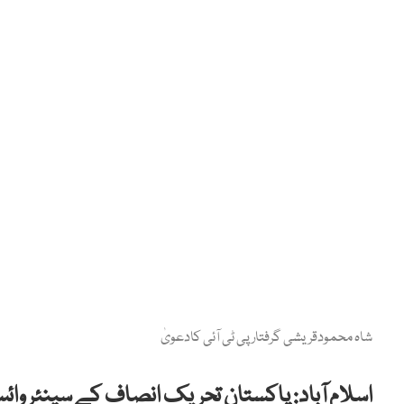
شاہ محمودقریشی گرفتار پی ٹی آئی کادعویٰ
اسلام آباد: پاکستان تحریک انصاف کے سینئر وائ