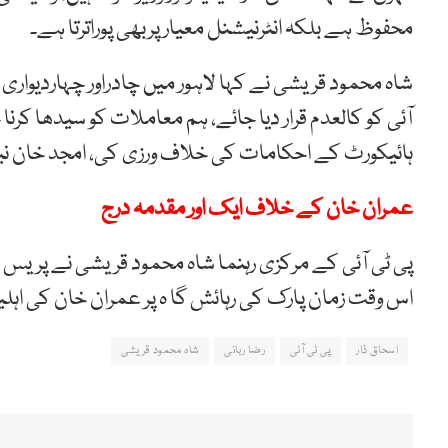
محفوظ ہے بلکہ انٹرنیشنل معیار پربھی پوراترتا ہے۔
شاہ محمود قریشی نے کہا لاہور میں چادراور چہاردیواری ک
آئی کو کالعدم قرار دیا جائے، ہم معاملات کو سیدھا کرنا چ
ہائیکورٹ کے احکامات کی خلاف ورزی کی، امجد خان نیاز
عمران خان کے خلاف ایک اور مقدمہ درج
پی ٹی آئی کے مرکزی رہنما شاہ محمود قریشی نے پریس 
اس وقت زمان پارک کی رہائش گا ہ پر عمران خان کی اہلیہ 
اسحاق ڈار
پی ٹی آئی
رضا ربانی
شاہ محمود قریشی