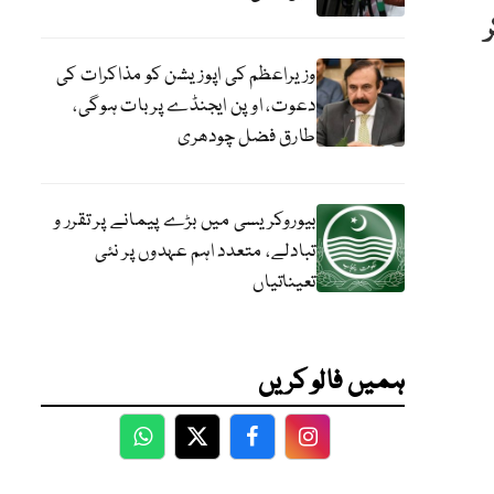
وزیراعظم کی اپوزیشن کو مذاکرات کی
دعوت، اوپن ایجنڈے پر بات ہوگی،
طارق فضل چودھری
بیوروکریسی میں بڑے پیمانے پر تقرر و
تبادلے، متعدد اہم عہدوں پر نئی
تعیناتیاں
ہمیں فالو کریں
WhatsApp
Twitter
Facebook
Facebook