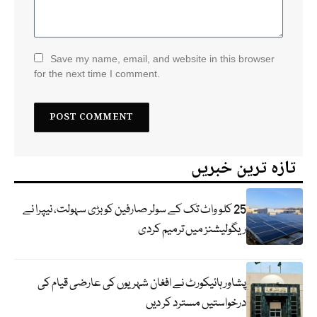
Save my name, email, and website in this browser
for the next time I comment.
تازہ ترین خبریں
25 کلو واٹ تک کے سولر صارفین کو بڑی سہولت، نیپرا نے
ریگولیشنز میں ترمیم کردی
پشاور ہائیکورٹ نے افغان شہریوں کی عارضی قیام کی
درخواستیں مسترد کر دیں