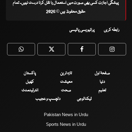
پیشگی اجازت کسی بھی صورت میں استعمال یا نقل کرنا درست نہیں۔ تمام
حقوق محفوظ ہیں © 2026
رابطہ کریں
پرائیویسی پالیسی
WhatsApp
Twitter
Facebook
Faceboo
صفحۂ اول
تازہ ترین
پاکستان
دنیا
معیشت
کھیل
تعلیم
صحت
انٹرٹینمنٹ
ٹیکنالوجی
دلچسپ و عجیب
Pakistan News in Urdu
Sports News in Urdu