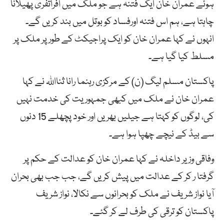
ہوئے عمران خان ایک فتنہ ہے جو ملک میں افراتفری پھیلانا
چاہتا ہے، ہم اس فتنہ اورفساد کو بوتل میں بند کریں گے۔
انہوں نے کہا عمران خان کو ایک پراجیکٹ کے طور پر ملک پر
مسلط کیا گیا ہے۔
پاکستان مسلم لیگ (ن) کے مرکزی رہنما رانا ثنااللہ نے کہا
عمران خان نے ملک میں کبھی جمہوریت کی خدمت نہیں
کی، لوگوں کو کہتا ہے جیلیں بھریں اور خود پچھلے 15 دنوں
سے بیڈ کے نیچے چھپا ہوا ہے۔
وفاقی وزیر داخلہ نے کہا عمران خان کو عدالت کے حکم پر
گرفتا ر کر کے عدالت میں پیش کریں گے، جب جب بھی بحران
آیا نواز شریف نے ملک کو بحرانوں سے نکالا، نواز شریف
پاکستان کو ترقی کی طرف لے کر گئے۔