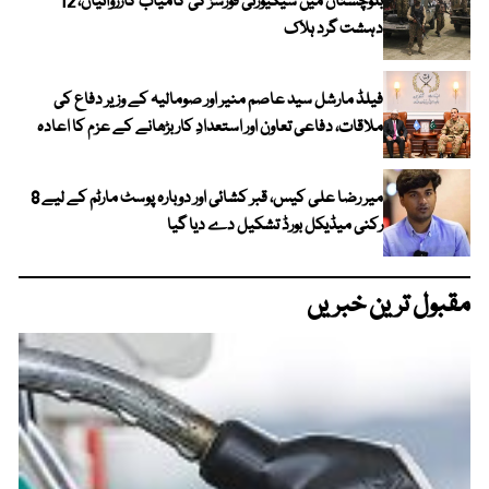
بلوچستان میں سیکیورٹی فورسز کی کامیاب کارروائیاں، 12
دہشت گرد ہلاک
فیلڈ مارشل سید عاصم منیر اور صومالیہ کے وزیر دفاع کی
ملاقات، دفاعی تعاون اور استعدادِ کار بڑھانے کے عزم کا اعادہ
میر رضا علی کیس، قبر کشائی اور دوبارہ پوسٹ مارٹم کے لیے 8
رکنی میڈیکل بورڈ تشکیل دے دیا گیا
مقبول ترین خبریں