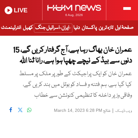
LIVE
6 Aug, 2026
صفحۂ اول
تازہ ترین
پاکستان
دنیا
ایران-اسرائیل جنگ
کھیل
انٹرٹینمنٹ
عمران خان بھاگ رہا ہے، آج گرفتار کر یں گے، 15
دنوں سے بیڈ کے نیچے چھپا ہوا ہے، رانا ثنا اللہ
عمران خان کو ایک پراجیکٹ کے طور پر ملک پر مسلط
کیا گیا ہے، ہم فتنہ و فساد کو بوتل میں بند کریں گے،
وفاقی وزیر داخلہ کا تنظیمی کنونشن سے خطاب
|
شائع
March 14, 2023 6:28 PM
ویب ڈیسک