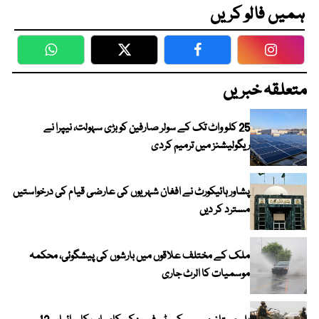
ہمیں فالو کریں
WhatsApp
Twitter
Facebook
Faceboo
متعلقہ خبریں
25 کلو واٹ تک کے سولر صارفین کو بڑی سہولت، نیپرا نے
ریگولیشنز میں ترمیم کردی
پشاور ہائیکورٹ نے افغان شہریوں کی عارضی قیام کی درخواستیں
مسترد کر دیں
ملک کے مختلف علاقوں میں بارشوں کی پیشگوئی، محکمہ
موسمیات کا الرٹ جاری