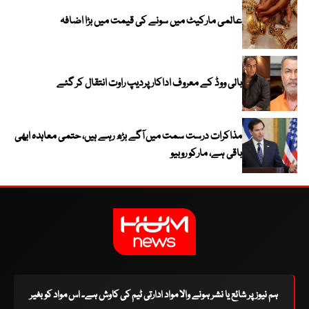
عالمی مارکیٹ میں سونے کی قیمت میں بڑا اضافہ
بالی ووڈ کے معروف اداکار پردیپ راوت انتقال کر گئے
مذاکرات درست سمت میں آگے بڑھ رہے ہیں، حتمی معاہدہ ابھی
باقی ہے، مارکو روبیو
ہم نیوز پر شائع یا نشر ہونے والا مواد ادارتی ٹیم کی کاوش ہے۔ اس مواد کو بغیر