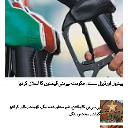
پیٹرول اور ڈیزل سستا، حکومت نے نئی قیمتوں کا اعلان کر دیا
پیٹ
پی سی بی کا ایکشن، غیر منظور شدہ لیگ کھیلنے والے کرکٹرز
کیلئے سخت وارننگ