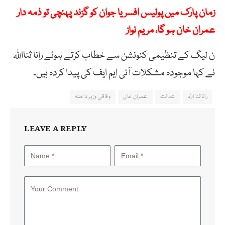
زمان پارک میں پولیس افسر یا جوان کو گزند پہنچی تو ذمہ دار
عمران خان ہو گا، مریم نواز
ن لیگ کے تنظیمی کنونشن سے خطاب کرتے ہوئے رانا ثنااللہ
نے کہا موجودہ مشکلات آئی ایم ایف کی پیدا کردہ ہیں۔
رانا ثنا اللہ
عدالت
عمران خان
وفاقی وزیر داخلہ
LEAVE A REPLY