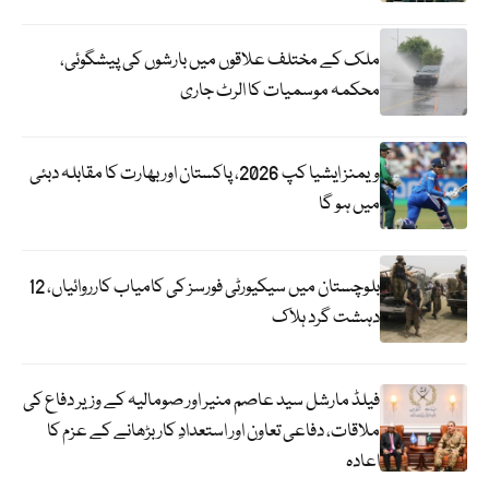
ملک کے مختلف علاقوں میں بارشوں کی پیشگوئی،
محکمہ موسمیات کا الرٹ جاری
ویمنز ایشیا کپ 2026، پاکستان اور بھارت کا مقابلہ دبئی
میں ہو گا
بلوچستان میں سیکیورٹی فورسز کی کامیاب کارروائیاں، 12
دہشت گرد ہلاک
فیلڈ مارشل سید عاصم منیر اور صومالیہ کے وزیر دفاع کی
ملاقات، دفاعی تعاون اور استعدادِ کار بڑھانے کے عزم کا
اعادہ