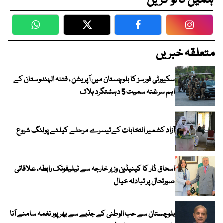
ہمیں فالو کریں
WhatsApp
Twitter
Facebook
Faceboo
متعلقہ خبریں
سکیورٹی فورسز کا بلوچستان میں آپریشن ، فتنہ الہندوستان کے
اہم سرغنہ سمیت 5 دہشتگرد ہلاک
آزاد کشمیر انتخابات کے تیسرے مرحلے کیلئے پولنگ شروع
اسحاق ڈار کا کینیڈین وزیر خارجہ سے ٹیلیفونک رابطہ، علاقائی
صورتحال پر تبادلہ خیال
بلوچستان سے حب الوطنی کے جذبے سے بھرپور نغمہ سامنے آنا