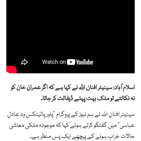
اسلام آباد: سینیٹر افنان اللہ نے کہا ہے کہ اگر عمران خان کو
نہ نکالتے تو ملک بہت پہلے ڈیفالٹ کر جاتا۔
سینیٹر افنان اللہ نے ہم نیوز کے پروگرام “پاور پالیٹکس ود عادل
عباسی” میں گفتگو کرتے ہوئے کہا کہ موجودہ ملکی معاشی
حالات خراب ہونے کے پیچھے ایک پس منظر ہے۔