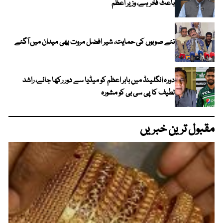
باعث فخر ہے، وزیر اعظم
نئے صوبوں کی حمایت، شیر افضل مروت بھی میدان میں آگئے
دورہ انگلینڈ میں بابر اعظم کو میڈیا سے دور رکھا جائے، راشد
لطیف کا پی سی بی کو مشورہ
مقبول ترین خبریں