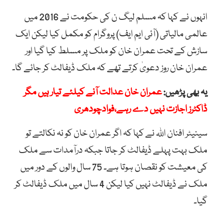
انہوں نے کہا کہ مسلم لیگ ن کی حکومت نے 2016 میں
عالمی مالیاتی (آئی ایم ایف) پروگرام کو مکمل کیا لیکن ایک
سازش کے تحت عمران خان کو ملک پر مسلط کیا گیا اور
عمران خان روز دعویٰ کرتے تھے کہ ملک ڈیفالٹ کر جائے گا۔
یہ بھی پڑھیں:
عمران خان عدالت آنے کیلئے تیار ہیں مگر
ڈاکٹرز اجازت نہیں دے رہے،فوادچودھری
سینیٹر افنان اللہ نے کہا کہ اگر عمران خان کو نہ نکالتے تو
ملک بہت پہلے ڈیفالٹ کر جاتا جبکہ درآمدات سے ملک
کی معیشت کو نقصان ہوتا ہے۔ 75 سال والوں کے دور میں
ملک نے ڈیفالٹ نہیں کیا لیکن 4 سال میں ملک ڈیفالٹ کر
گیا۔