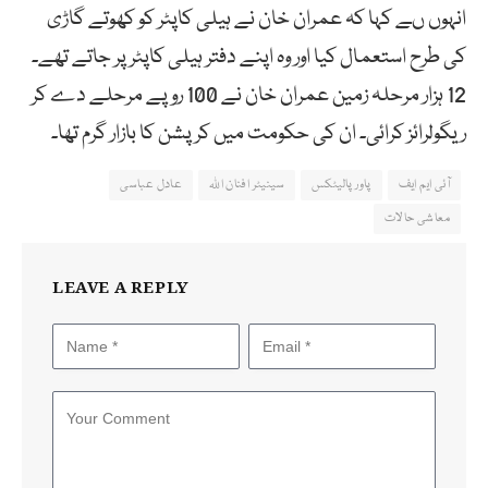
انہوں ںے کہا کہ عمران خان نے ہیلی کاپٹر کو کھوتے گاڑی
کی طرح استعمال کیا اور وہ اپنے دفتر ہیلی کاپٹر پر جاتے تھے۔
12 ہزار مرحلہ زمین عمران خان نے 100 روپے مرحلے دے کر
ریگولرائز کرائی۔ ان کی حکومت میں کرپشن کا بازار گرم تھا۔
آئی ایم ایف
پاور پالیٹکس
سینیٹر افنان اللہ
عادل عباسی
معاشی حالات
LEAVE A REPLY