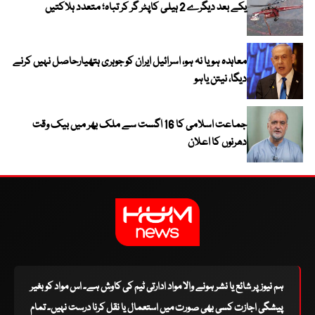
یکے بعد دیگرے 2 ہیلی کاپٹر گر کر تباہ؛ متعدد ہلاکتیں
معاہدہ ہو یا نہ ہو، اسرائیل ایران کو جوہری ہتھیارحاصل نہیں کرنے
دیگا، نیتن یاہو
جماعت اسلامی کا 16 اگست سے ملک بھر میں بیک وقت
دھرنوں کا اعلان
ہم نیوز پر شائع یا نشر ہونے والا مواد ادارتی ٹیم کی کاوش ہے۔ اس مواد کو بغیر
پیشگی اجازت کسی بھی صورت میں استعمال یا نقل کرنا درست نہیں۔ تمام