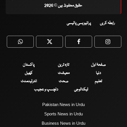
حقوق محفوظ ہیں © 2026
رابطہ کریں
پرائیویسی پالیسی
WhatsApp
Twitter
Facebook
Faceboo
صفحۂ اول
تازہ ترین
پاکستان
دنیا
معیشت
کھیل
تعلیم
صحت
انٹرٹینمنٹ
ٹیکنالوجی
دلچسپ و عجیب
Pakistan News in Urdu
Sports News in Urdu
Business News in Urdu