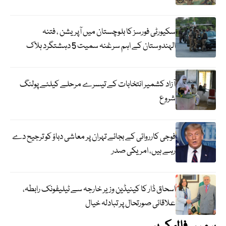
سکیورٹی فورسز کا بلوچستان میں آپریشن ، فتنہ
الہندوستان کے اہم سرغنہ سمیت 5 دہشتگرد ہلاک
آزاد کشمیر انتخابات کے تیسرے مرحلے کیلئے پولنگ
شروع
فوجی کارروائی کے بجائے تہران پر معاشی دباؤ کو ترجیح دے
رہے ہیں، امریکی صدر
اسحاق ڈار کا کینیڈین وزیر خارجہ سے ٹیلیفونک رابطہ،
علاقائی صورتحال پر تبادلہ خیال