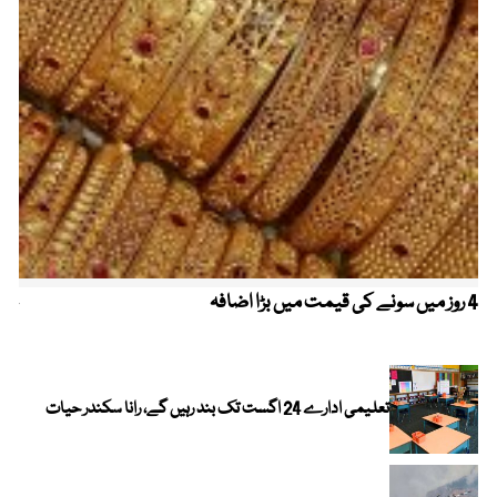
4 روز میں سونے کی قیمت میں بڑا اضافہ
خیب
الا
تعلیمی ادارے 24 اگست تک بند رہیں گے، رانا سکندر حیات