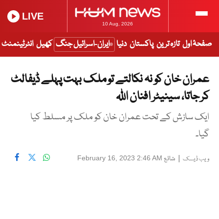
LIVE
10 Aug, 2026
صفحۂ اول
تازہ ترین
پاکستان
دنیا
ایران-اسرائیل جنگ
کھیل
انٹرٹینمنٹ
عمران خان کو نہ نکالتے تو ملک بہت پہلے ڈیفالٹ
کر جاتا، سینیٹر افنان اللہ
ایک سازش کے تحت عمران خان کو ملک پر مسلط کیا
گیا۔
|
شائع
February 16, 2023 2:46 AM
ویب ڈیسک