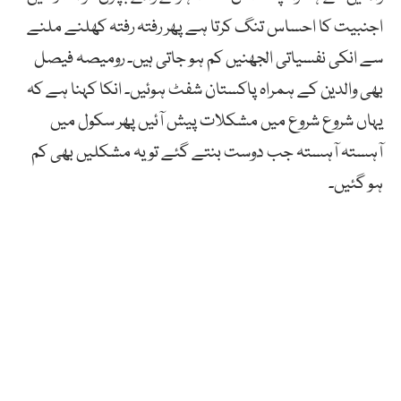
اجنبیت کا احساس تنگ کرتا ہے پھر رفتہ رفتہ کھلنے ملنے
سے انکی نفسیاتی الجھنیں کم ہو جاتی ہیں۔ رومیصہ فیصل
بھی والدین کے ہمراہ پاکستان شفٹ ہوئیں۔ انکا کہنا ہے کہ
یہاں شروع شروع میں مشکلات پیش آئیں پھر سکول میں
آہستہ آہستہ جب دوست بنتے گئے تو یہ مشکلیں بھی کم
ہو گئیں۔