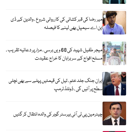
میر رضا کی قبر کشائی کی کارروائی شروع ، والدین کے ڈی
این اے سیمپل بھی لینے کا فیصلہ
میجر طفیل شہید کی 68 ویں برسی ، مزار پر دعائیہ تقریب ،
مسلح افواج کے سربراہان کا خراج عقیدت
ایران جنگ جلد ختم ، تیل کی قیمتیں پہلے سے بھی نچلی
سطح پر آئیں گی ، ڈونلڈ ٹرمپ
چیئرمین پی ٹی آئی بیرسٹر گوہر کی والدہ انتقال کر گئیں