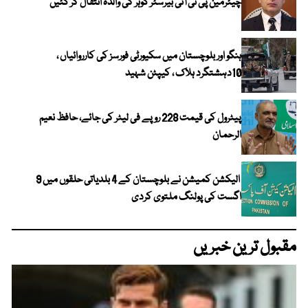
چیئرمین پی ٹی آئی بیرسٹر گوہر کی والدہ انتقال کر گئیں
ہنگو اور بلوچستان میں سکیورٹی فورسز کی کارروائیاں ،
10دہشتگرد ہلاک ، کیپٹن شہید
پیٹرول کی قیمت 228 روپے فی لیٹر کی جائے، حافظ نعیم
الرحمان
الیکشن کمیشن نے بلوچستان کے 4 بلدیاتی حلقوں میں 9
اگست کی پولنگ ملتوی کردی
مقبول ترین خبریں