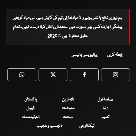
ہم نیوز پر شائع یا نشر ہونے والا مواد ادارتی ٹیم کی کاوش ہے۔ اس مواد کو بغیر
پیشگی اجازت کسی بھی صورت میں استعمال یا نقل کرنا درست نہیں۔ تمام
حقوق محفوظ ہیں © 2026
رابطہ کریں
پرائیویسی پالیسی
WhatsApp
Twitter
Facebook
Faceboo
صفحۂ اول
تازہ ترین
پاکستان
دنیا
معیشت
کھیل
تعلیم
صحت
انٹرٹینمنٹ
ٹیکنالوجی
دلچسپ و عجیب