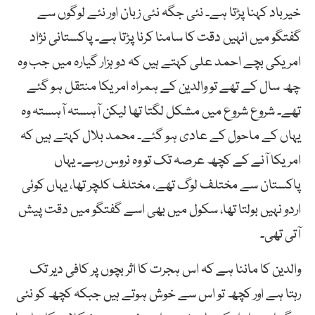
خیرباد کہنا پڑتا ہے۔ نئی جگہ نئی زبان اور نئے لوگوں سے
گفتگو میں انہیں دقت کا سامنا کرنا پڑتا ہے۔ پاکستانی نژاد
امریکی بچے احمد علی کہتے ہیں کہ دو ہزار گیارہ میں جب وہ
چھ سال کے تھے تو والدین کے ہمراہ امریکا منتقل ہو گئے
تھے۔ شروع شروع میں مشکل لگتا تھا لیکن آہستہ آہستہ وہ
یہاں کے ماحول کے عادی ہو گئے۔ محمد بلال کہتے ہیں کہ
امریکا آنے کے کچھ عرصہ تک تو وہ نروس رہے۔ یہاں
پاکستان سے مختلف لوگ تھے، مختلف کلچر تھا، یہاں کوئی
اردو نہیں بولتا تھا، سکول میں بھی اسے گفتگو میں دقت پیش
آتی تھی۔
والدین کا ماننا ہے کہ اس ہجرت کا اثر بچوں پر کافی دیر تک
رہتا ہے اور کچھ تو اس سے خوش ہوتے ہیں جبکہ کچھ کو نئی