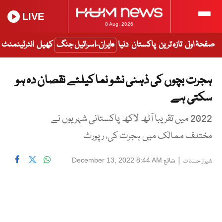
LIVE
8 Aug, 2026
صفحۂ اول
تازہ ترین
پاکستان
دنیا
ایران-اسرائیل جنگ
کھیل
انٹرٹینمنٹ
ہجرت بچوں کی ذہنی نشو نما کیلئے نقصان دہ ہو
سکتی ہے
2022 میں تقریبا آٹھ لاکھ پاکستانی شہریوں نے
مختلف ممالک میں ہجرت کی، رپورٹ
|
شائع
December 13, 2022 8:44 AM
شیراز حسنات