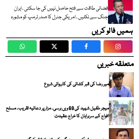
فضائی طاقت سے فتح حاصل نہیں کی جا سکتی ، ایران
جنگ سے نکلیں ، امریکی جنرل کا صدر ٹرمپ کو مشورہ
ہمیں فالو کریں
WhatsApp
Twitter
Facebook
Faceboo
متعلقہ خبریں
میر رضا کی قبر کشائی کی کارروائی شروع
میجر طفیل شہید کی 68 ویں برسی ، مزار پر دعائیہ تقریب ، مسلح
افواج کے سربراہان کا خراج عقیدت