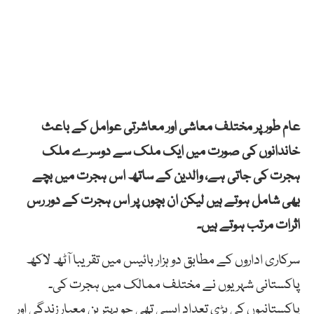
عام طور پر مختلف معاشی اور معاشرتی عوامل کے باعث
خاندانوں کی صورت میں ایک ملک سے دوسرے ملک
ہجرت کی جاتی ہے، والدین کے ساتھ اس ہجرت میں بچے
بھی شامل ہوتے ہیں لیکن ان بچوں پر اس ہجرت کے دور رس
اثرات مرتب ہوتے ہیں۔
سرکاری اداروں کے مطابق دو ہزار بائیس میں تقریبا آٹھ لاکھ
پاکستانی شہریوں نے مختلف ممالک میں ہجرت کی۔
پاکستانیوں کی بڑی تعداد ایسی تھی جو بہترین معیار زندگی اور