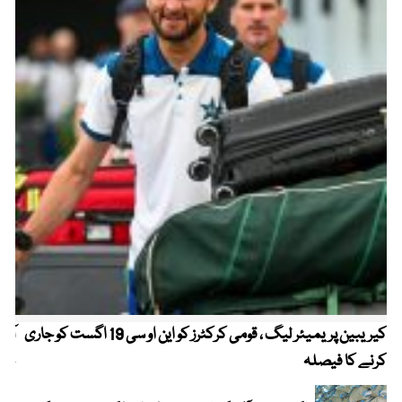
کیریبین پریمیئر لیگ ، قومی کرکٹرز کو این او سی 19 اگست کو جاری
آز
کرنے کا فیصلہ
چھی