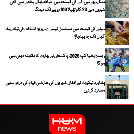
ملک بھر میں آٹے کی قیمت میں اضافہ، ایک ہفتے میں کئی
شہروں میں 20 کلو تھیلا 100 روپے تک مہنگا
سونے کی قیمت میں مسلسل تیسرے روز بڑا اضافہ ، فی تولہ ریٹ
کہاں تک جا پہنچا؟
ویمنز ایشیا کپ 2026، پاکستان اور بھارت کا مقابلہ دبئی میں
ہو گا
پشاور ہائیکورٹ نے افغان شہریوں کی عارضی قیام کی درخواستیں
مسترد کر دیں