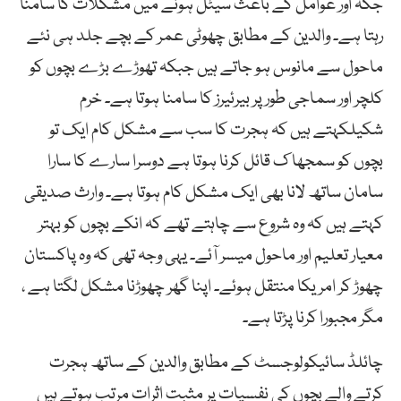
جگہ اور عوامل کے باعث سیٹل ہونے میں مشکلات کا سامنا
رہتا ہے۔ والدین کے مطابق چھوٹی عمر کے بچے جلد ہی نئے
ماحول سے مانوس ہو جاتے ہیں جبکہ تھوڑے بڑے بچوں کو
کلچر اور سماجی طور پر بیرئیرز کا سامنا ہوتا ہے۔ خرم
شکیلکہتے ہیں کہ ہجرت کا سب سے مشکل کام ایک تو
بچوں کو سمجھا ک قائل کرنا ہوتا ہے دوسرا سارے کا سارا
سامان ساتھ لانا بھی ایک مشکل کام ہوتا ہے۔ وارث صدیقی
کہتے ہیں کہ وہ شروع سے چاہتے تھے کہ انکے بچوں کو بہتر
معیار تعلیم اور ماحول میسر آئے۔ یہی وجہ تھی کہ وہ پاکستان
چھوڑ کر امریکا منتقل ہوئے۔ اپنا گھر چھوڑنا مشکل لگتا ہے ،
مگر مجبورا کرنا پڑتا ہے۔
چائلڈ سائیکولوجسٹ کے مطابق والدین کے ساتھ ہجرت
کرتے والے بچوں کی نفسیات پر مثبت اثرات مرتب ہوتے ہیں