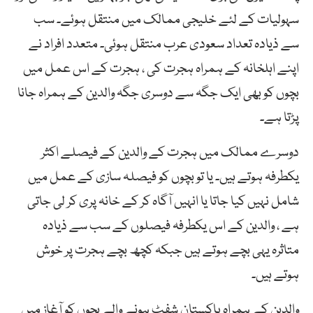
سہولیات کے لئے خلیجی ممالک میں منتقل ہوئے۔ سب
سے ذیادہ تعداد سعودی عرب منتقل ہوئی۔ متعدد افراد نے
اپنے اہلخانہ کے ہمراہ ہجرت کی ، ہجرت کے اس عمل میں
بچوں کو بھی ایک جگہ سے دوسری جگہ والدین کے ہمراہ جانا
پڑتا ہے۔
دوسرے ممالک میں ہجرت کے والدین کے فیصلے اکثر
یکطرفہ ہوتے ہیں۔ یا تو بچوں کو فیصلہ سازی کے عمل میں
شامل نہیں کیا جاتا یا انہیں آگاہ کر کے خانہ پری کر لی جاتی
ہے ، والدین کے اس یکطرفہ فیصلوں کے سب سے ذیادہ
متاثرہ یہی بچے ہوتے ہیں جبکہ کچھ بچے ہجرت پر خوش
ہوتے ہیں۔
والدین کے ہمراہ پاکستان شفٹ ہونے والے بچوں کو آغاز میں