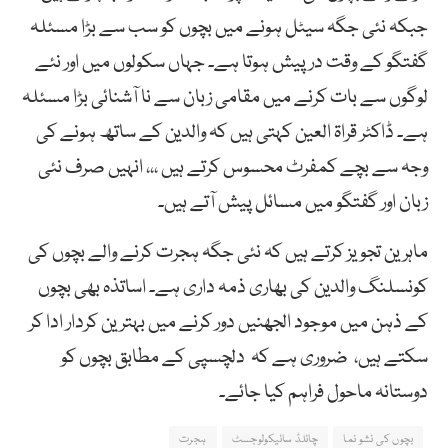
جبکہ نئی جگہ سیٹل ہونے میں بچوں کو سب سے بڑا مسئلہ
گفتگو کے وقت درپیش ہوتا ہے۔ جہاں سکولوں میں اور نئے
لوگوں سے بات کرنے میں مقامی زبان سے نا آشنائی بڑا مسئلہ
ہے۔ ڈاکٹر قراۃ العین کہتی ہیں کہ والدین کے ساتھ ہونے کی
وجہ سے بچے کمفرٹ محسوس کرتے ہیں ،،، انہیں صرف نئی
زبان اور گفتگو میں مسائل پیش آتے ہیں۔
ماہرین تجویز کرتے ہیں کہ نئی جگہ ہجرت کرنے والے بچوں کی
کونسلنگ والدین کی بھاری ذمہ داری ہے۔ اساتذہ بھی بچوں
کے ذہن میں موجود الجھنیں دور کرنے میں بہترین کردار ادا کر
سکتے ہیں، ضروری ہے کہ دلچسپی کے مطابق بچوں کو
دوستانہ ماحول فراہم کیا جائے۔
بچوں کی نشو نما
چائلڈ سائیکولوجسٹ
ہجرت