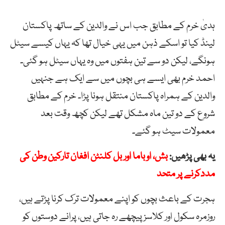
ہدیٰ خرم کے مطابق جب اس نے والدین کے ساتھ پاکستان
لینڈ کیا تو اسکے ذہن میں یہی خیال تھا کہ یہاں کیسے سیٹل
ہونگے، لیکن دو سے تین ہفتوں میں وہ یہاں سیٹل ہو گئی۔
احمد خرم بھی ایسے ہی بچوں میں سے ایک ہے جنہیں
والدین کے ہمراہ پاکستان منتقل ہونا پڑا۔ خرم کے مطابق
شروع کے دو تین ماہ مشکل تھے لیکن کچھ وقت بعد
معمولات سیٹ ہو گئے۔
یہ بھی پڑھیں:
بش، اوباما اور بل کلنٹن افغان تارکین وطن کی
مددکرنے پر متحد
ہجرت کے باعث بچوں کو اپنے معمولات ترک کرنا پڑتے ہیں،
روزمرہ سکول اور کلاسز پیچھے رہ جاتی ہیں، پرانے دوستوں کو