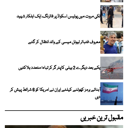
لکی مروت میں پولیس اسکواڈ پر فائرنگ، ایک اہلکار شہید
معروف فٹبالر لیونل میسی کے والد انتقال کر گئے
یکے بعد دیگرے 2 ہیلی کاپٹر گر کر تباہ؛ متعدد ہلاکتیں
آبنائے ہرمز کھولنے کیلئے ایران نے امریکا کو 6 شرائط پیش کر
دیں
مقبول ترین خبریں