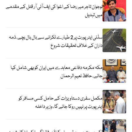
نوجوان تاجر میر رضا کے اغوا کی ایف آئی آر قتل کے مقدمے
میں تبدیل
سڈنی ایئرپورٹ پر 2 طیارے ٹکرانے سے بال بال بچے، ذمہ
داران کے خلاف تحقیقات شروع
مکہ مکرمہ دفاعی معاہدے میں ایران کو بھی شامل کیا
جائے، حافظ نعیم الرحمان
مکمل سفری دستاویزات کے حامل کسی مسافر کو
ایئرپورٹ پر نہیں روکا جائے گا، وزیر داخلہ