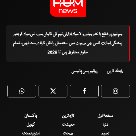
ہم نیوز پر شائع یا نشر ہونے والا مواد ادارتی ٹیم کی کاوش ہے۔ اس مواد کو بغیر
پیشگی اجازت کسی بھی صورت میں استعمال یا نقل کرنا درست نہیں۔ تمام
حقوق محفوظ ہیں © 2026
رابطہ کریں
پرائیویسی پالیسی
WhatsApp
Twitter
Facebook
Faceboo
صفحۂ اول
تازہ ترین
پاکستان
دنیا
معیشت
کھیل
تعلیم
صحت
انٹرٹینمنٹ