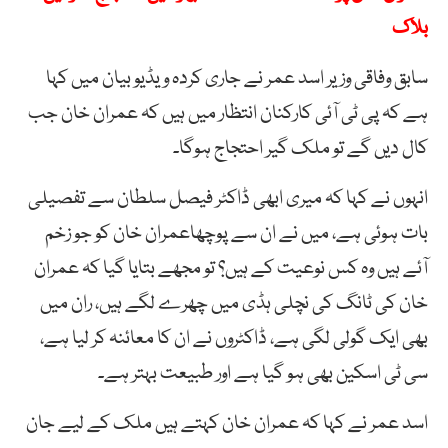
بلاک
سابق وفاقی وزیر اسد عمر نے جاری کردہ ویڈیو بیان میں کہا
ہے کہ پی ٹی آئی کارکنان انتظار میں ہیں کہ عمران خان جب
کال دیں گے تو ملک گیر احتجاج ہوگا۔
انہوں نے کہا کہ میری ابھی ڈاکٹر فیصل سلطان سے تفصیلی
بات ہوئی ہے، میں نے ان سے پوچھاعمران خان کو جو زخم
آئے ہیں وہ کس نوعیت کے ہیں؟ تو مجھے بتایا گیا کہ عمران
خان کی ٹانگ کی نچلی ہڈی میں چھرے لگے ہیں، ران میں
بھی ایک گولی لگی ہے، ڈاکٹروں نے ان کا معائنہ کر لیا ہے،
سی ٹی اسکین بھی ہو گیا ہے اور طبیعت بہتر ہے۔
اسد عمر نے کہا کہ عمران خان کہتے ہیں ملک کے لیے جان