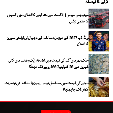
کرنے کا فیصلہ
چھی
میٹرو بس سروس 11 اگست سے بند کرنے کا اعلان، نجی کمپنی
کا حتمی نوٹس
ورلڈ کپ 2027 کے میزبان ممالک کے درمیان ٹی ٹوئنٹی سیریز
کا اعلان
ملک بھر میں آٹے کی قیمت میں اضافہ، ایک ہفتے میں کئی
شہروں میں 20 کلو تھیلا 100 روپے تک مہنگا
سونے کی قیمت میں مسلسل تیسرے روز بڑا اضافہ ، فی تولہ ریٹ
کہاں تک جا پہنچا؟