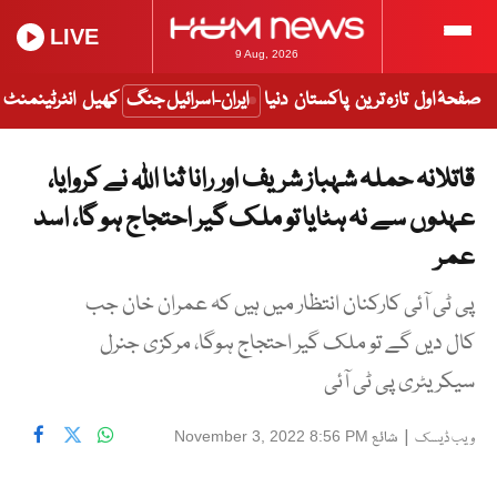
LIVE
9 Aug, 2026
صفحۂ اول
تازہ ترین
پاکستان
دنیا
ایران-اسرائیل جنگ
کھیل
انٹرٹینمنٹ
قاتلانہ حملہ شہباز شریف اور رانا ثنا اللہ نے کروایا،
عہدوں سے نہ ہٹایا تو ملک گیر احتجاج ہو گا، اسد
عمر
پی ٹی آئی کارکنان انتظار میں ہیں کہ عمران خان جب
کال دیں گے تو ملک گیر احتجاج ہوگا، مرکزی جنرل
سیکریٹری پی ٹی آئی
|
شائع
November 3, 2022 8:56 PM
ویب ڈیسک