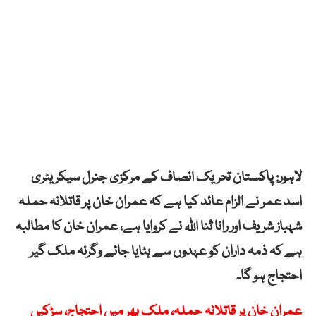
لاہور: پاکستان تحریک انصاف کے مرکزی جنرل سیکریٹری
اسد عمر نے الزام عائد کیا ہے کہ عمران خان پر قاتلانہ حملہ
شہباز شریف اور رانا ثنا اللہ نے کروایا ہے، عمران خان کا مطالبہ
ہے کہ ذمہ داران کو عہدوں سے ہٹایا جائے وگرنہ ملک گیر
احتجاج ہو گا۔
عمران خان پر قاتلانہ حملہ، ملک بھر میں احتجاج، سڑکیں