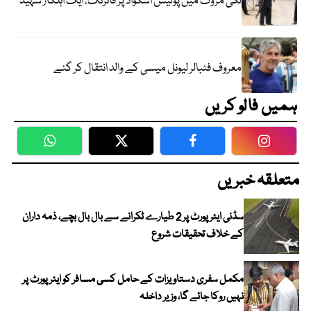
لکی مروت میں پولیس اسکواڈ پر فائرنگ، ایک اہلکار شہید
معروف فٹبالر لیونل میسی کے والد انتقال کر گئے
ہمیں فالو کریں
WhatsApp
Twitter
Facebook
Faceboo
متعلقہ خبریں
سڈنی ایئرپورٹ پر 2 طیارے ٹکرانے سے بال بال بچے، ذمہ داران
کے خلاف تحقیقات شروع
مکمل سفری دستاویزات کے حامل کسی مسافر کو ایئرپورٹ پر
نہیں روکا جائے گا، وزیر داخلہ