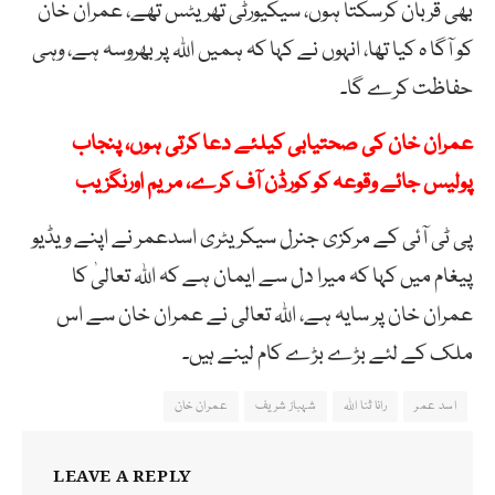
بھی قربان کرسکتا ہوں، سیکیورٹی تھریٹس تھے، عمران خان
کو آگا ہ کیا تھا، انہوں نے کہا کہ ہمیں اللہ پر بھروسہ ہے، وہی
حفاظت کرے گا۔
عمران خان کی صحتیابی کیلئے دعا کرتی ہوں، پنجاب
پولیس جائے وقوعہ کو کورڈن آف کرے، مریم اورنگزیب
پی ٹی آئی کے مرکزی جنرل سیکریٹری اسدعمر نے اپنے ویڈیو
پیغام میں کہا کہ میرا دل سے ایمان ہے کہ اللہ تعالیٰ کا
عمران خان پر سایہ ہے، اللہ تعالی نے عمران خان سے اس
ملک کے لئے بڑے بڑے کام لینے ہیں۔
اسد عمر
رانا ثنا اللہ
شہباز شریف
عمران خان
LEAVE A REPLY