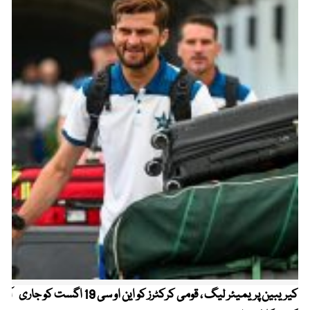
کیریبین پریمیئر لیگ ، قومی کرکٹرز کو این او سی 19 اگست کو جاری
آز