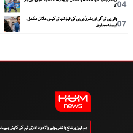
04
گا
بانی پی ٹی آئی اور بشریٰ بی بی کی قیدِ تنہائی کیس، دلائل مکمل،
07
فیصلہ محفوظ
ہم نیوز پر شائع یا نشر ہونے والا مواد ادارتی ٹیم کی کاوش ہے۔ 