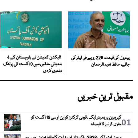
الیکشن کمیشن نے بلوچستان کے 4
پیٹرول کی قیمت 228 روپے فی لیٹر کی
بلدیاتی حلقوں میں 9 اگست کی پولنگ
جائے، حافظ نعیم الرحمان
ملتوی کردی
مقبول ترین خبریں
کیریبین پریمیئر لیگ ، قومی کرکٹرز کو این او سی 19 اگست کو
01
جاری کرنے کا فیصلہ
ویمنز ایشیا کپ 2026، پاکستان اور بھارت کا مقابلہ دبئی میں ہو