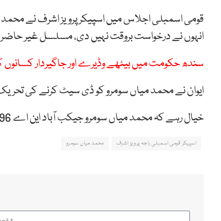
قومی اسمبلی اجلاس میں اسپیکر پرویز اشرف نے محمد
انہوں نے درخواست بروقت نہیں دی، مسلسل غیر حاضری 
سندھ حکومت میں بیٹھے وڈیرے اور جاگیردار کسانوں کا 
ایوان نے محمد میاں سومرو کو ڈی سیٹ کرنے کی تحریک
خیال رہے کہ محمد میاں سومرو جیکب آباد این اے 196سے تحریک انصاف کے رکن منتخب ہوئے تھے۔
اسپیکر قومی اسمبلی راجہ پرویز اشرف
محمد میاں سومرو