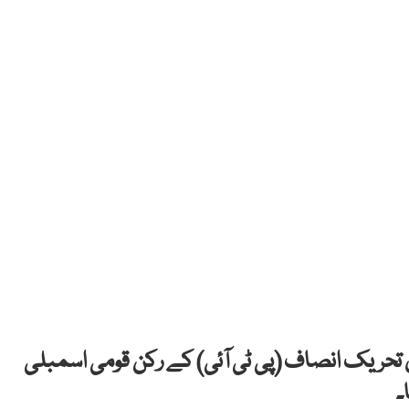
ن تحریک انصاف (پی ٹی آئی) کے رکن قومی اسمبلی
۔