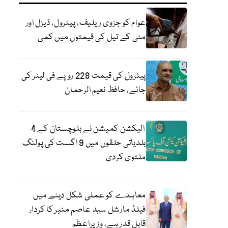
عوام کو جزوی ریلیف، پیٹرول، ڈیزل اور
مٹی کے تیل کی قیمتوں میں کمی
پیٹرول کی قیمت 228 روپے فی لیٹر کی
جائے، حافظ نعیم الرحمان
الیکشن کمیشن نے بلوچستان کے 4
بلدیاتی حلقوں میں 9 اگست کی پولنگ
ملتوی کردی
معاہدے کو عملی شکل دینے میں
فیلڈ مارشل سید عاصم منیر کا کردار
قابل قدر ہے، وزیراعظم