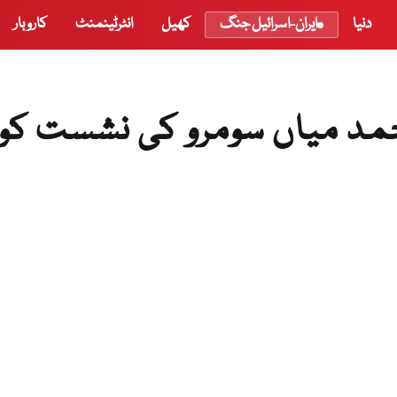
دنیا
ایران-اسرائیل جنگ
کھیل
انٹرٹینمنٹ
کاروبار
حمد میاں سومرو کی نشست کو