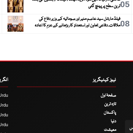
6
05
ترین سطح پر پہنچ گئی
فیلڈ مارشل سید عاصم منیر اور صومالیہ کے وزیر دفاع کی
9
08
ملاقات، دفاعی تعاون اور استعدادِ کار بڑھانے کے عزم کا اعادہ
نیوز کیٹیگریز
انگر
صفحۂ اول
Urdu
تازہ ترین
Urdu
پاکستان
Urdu
دنیا
Urdu
اس
معیشت