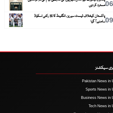
0
مسترد کر دیں
پاکستان کیخلاف ٹیسٹ سیریز ، انگلینڈ کا 16 رکنی اسکواڈ
0
سامنے آ گیا
یزی سیکشنز
Pakistan News in 
Sports News in 
Business News in 
Tech News in 