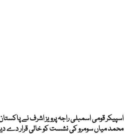
اسپیکر قومی اسمبلی راجہ پرویز اشرف نے پاکستا
محمد میاں سومرو کی نشست کو خالی قرار دے دیا