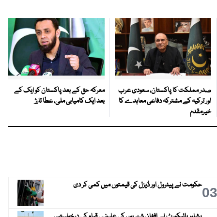
صدر مملکت کا پاکستان، سعودی عرب
معرکہ حق کے بعد پاکستان کو ایک کے
اور ترکیہ کے مشترکہ دفاعی معاہدے کا
بعد ایک کامیابی ملی، عطا تارڑ
خیرمقدم
حکومت نے پیٹرول اور ڈیزل کی قیمتوں میں کمی کر دی
0
پشاور ہائیکورٹ نے افغان شہریوں کی عارضی قیام کی درخواستیں