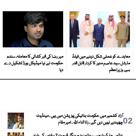
معاہدے کو عملی شکل دینے میں فیلڈ
میر رضا کی قبر کشائی کا معاملہ، سندھ
مارشل سید عاصم منیر کا کردار قابل قدر
حکومت نے نیا میڈیکل بورڈ تشکیل دے
ہے، وزیراعظم
دیا
آزاد کشمیر میں حکومت بنانیکی پوزیشن میں ہیں ، مینڈیٹ
3
02
چھیننے نہیں دیں گے ، رانا ثناء اللہ ، امیر مقام
عالمی مارکیٹ میں سونا مزید مہنگا ، قیمت 7 ہفتوں کی بلند