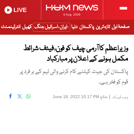
LIVE
6 Aug, 2026
صفحۂ اول
تازہ ترین
پاکستان
دنیا
ایران-اسرائیل جنگ
کھیل
انٹرٹینمنٹ
وزیراعظم کا آرمی چیف کو فون،فیٹف شرائط
مکمل ہونے کے اعلان پر مبارکباد
پاکستان کی جیت کیلئے کام کرنے والی ٹیم کے ہر فرد پر
قوم کو فخر ہے۔
|
شائع
June 18, 2022 10:17 PM
ویب ڈیسک