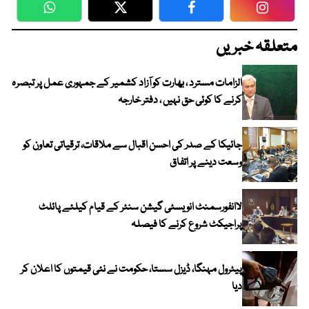
WhatsApp
Twitter
Facebook
Faceboo
متعلقہ خبریں
الزامات مسترد ، بھارت کو آزاد کشمیر کے جمہوری عمل پر تبصرہ
کرنے کا کوئی حق نہیں ، دفتر خارجہ
جائیکا کے صدر کی احسن اقبال سے ملاقات، ترقیاتی تعاون کو
وسعت دینے پر اتفاق
لاانفورسمنٹ انویسٹی گیشن سنٹر کے قیام کیلئے پائلٹ
پراجیکٹ شروع کرنے کا فیصلہ
پیٹرول مہنگا، ڈیزل سستا، حکومت نے نئی قیمتوں کا اعلان کر
دیا