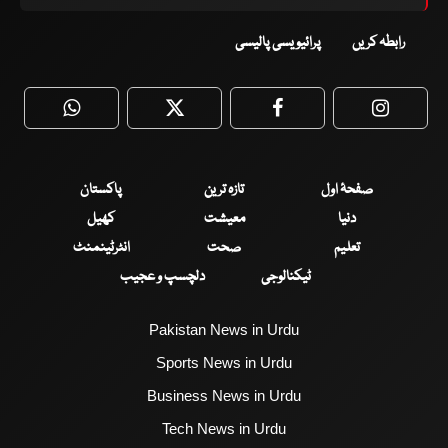
رابطہ کریں
پرائیویسی پالیسی
WhatsApp
Twitter
Facebook
Faceboo
صفحۂ اول
تازہ ترین
پاکستان
دنیا
معیشت
کھیل
تعلیم
صحت
انٹرٹینمنٹ
ٹیکنالوجی
دلچسپ و عجیب
Pakistan News in Urdu
Sports News in Urdu
Business News in Urdu
Tech News in Urdu