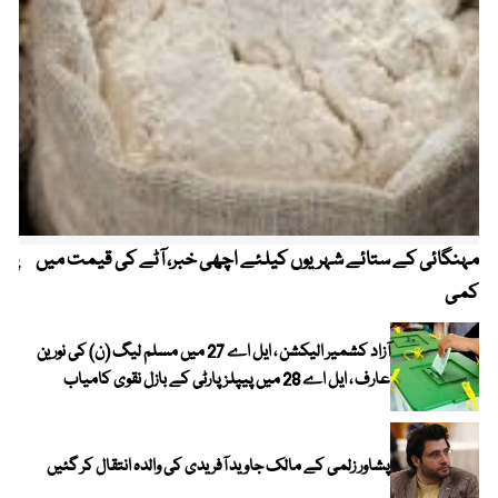
مہنگائی کے ستائے شہریوں کیلئے اچھی خبر، آٹے کی قیمت میں
پیٹ
کمی
آزاد کشمیر الیکشن ، ایل اے 27 میں مسلم لیگ (ن) کی نورین
عارف ، ایل اے 28 میں پیپلز پارٹی کے بازل نقوی کامیاب
پشاور زلمی کے مالک جاوید آفریدی کی والدہ انتقال کر گئیں