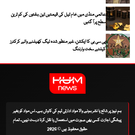
عالمی منڈی میں خام تیل کی قیمتیں تین ہفتوں کی کم ترین
سطح پر آ گئیں
پی سی بی کا ایکشن، غیر منظور شدہ لیگ کھیلنے والے کرکٹرز
کیلئے سخت وارننگ
ہم نیوز پر شائع یا نشر ہونے والا مواد ادارتی ٹیم کی کاوش ہے۔ اس مواد کو بغیر
پیشگی اجازت کسی بھی صورت میں استعمال یا نقل کرنا درست نہیں۔ تمام
حقوق محفوظ ہیں © 2026