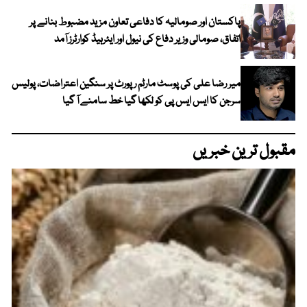
پاکستان اور صومالیہ کا دفاعی تعاون مزید مضبوط بنانے پر
اتفاق، صومالی وزیر دفاع کی نیول اور ایئرہیڈ کوارٹرز آمد
میر رضا علی کی پوسٹ مارٹم رپورٹ پر سنگین اعتراضات، پولیس
سرجن کا ایس ایس پی کو لکھا گیا خط سامنے آ گیا
مقبول ترین خبریں