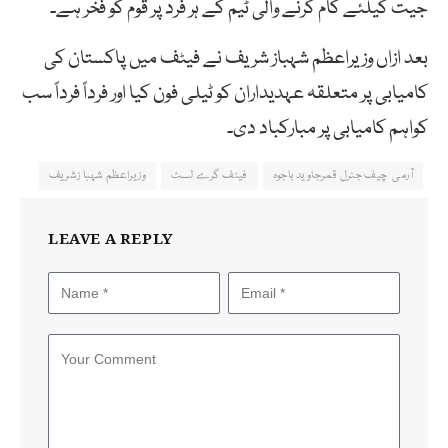
جیت کیلئے کام کرنے والی ٹیم کے ہر فرد پر قوم کو فخر ہے۔
بعد ازاں وزیراعظم شہباز شریف نے فیٹف میں پاکستان کی
کامیابی پر متعلقہ عہدیداران کو ٹیلی فون کیا اور فرداً فرداً سب
کواہم کامیابی پر مبارکباد دی۔
آرمی چیف جنرل قمرجاوید باجوہ
فیٹف گرے لسٹ
وزیراعظم شہبا زشریف
LEAVE A REPLY