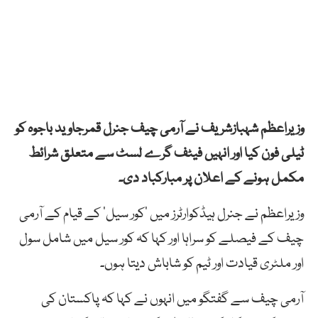
وزیراعظم شہبازشریف نے آرمی چیف جنرل قمرجاوید باجوہ کو
ٹیلی فون کیا اور انہیں فیٹف گرے لسٹ سے متعلق شرائط
مکمل ہونے کے اعلان پر مبارکباد دی۔
وزیراعظم نے جنرل ہیڈکوارٹرز میں ‘کور سیل’ کے قیام کے آرمی
چیف کے فیصلے کو سراہا اور کہا کہ کور سیل میں شامل سول
اور ملٹری قیادت اور ٹیم کو شاباش دیتا ہوں۔
آرمی چیف سے گفتگو میں انہوں نے کہا کہ پاکستان کی