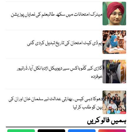
میٹرک امتحانات میں سکھ طالبعلم کی نمایاں پوزیشن
ایم ڈی کیٹ امتحان کی تاریخ تبدیل کردی گئی
گاڑی کے گلَو باکس سے دیوہیکل اژدہا نکل آیا، ڈرائیور
خوفزدہ
دھوکا دہی کیس ، بھارتی عدالت نے سلمان خان اور ان کی
بہن کو طلب کر لیا
ہمیں فالو کریں