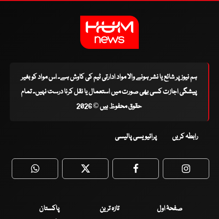
ہم نیوز پر شائع یا نشر ہونے والا مواد ادارتی ٹیم کی کاوش ہے۔ اس مواد کو بغیر
پیشگی اجازت کسی بھی صورت میں استعمال یا نقل کرنا درست نہیں۔ تمام
حقوق محفوظ ہیں © 2026
رابطہ کریں
پرائیویسی پالیسی
WhatsApp
Twitter
Facebook
Faceboo
صفحۂ اول
تازہ ترین
پاکستان