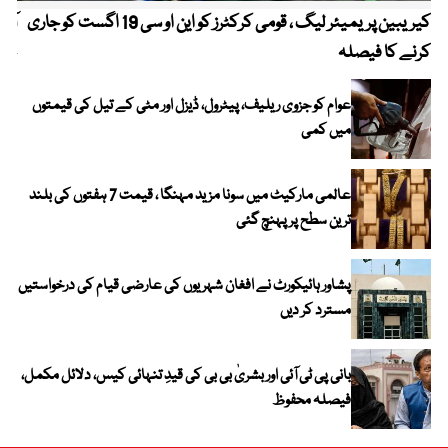
کیریبین پریمیئر لیگ ، قومی کرکٹرز کو این او سی 19 اگست کو جاری
آز
کرنے کا فیصلہ
چھی
عوام کو جزوی ریلیف، پیٹرول، ڈیزل اور مٹی کے تیل کی قیمتوں
میں کمی
عالمی مارکیٹ میں سونا مزید مہنگا ، قیمت 7 ہفتوں کی بلند
ترین سطح پر پہنچ گئی
پشاور ہائیکورٹ نے افغان شہریوں کی عارضی قیام کی درخواستیں
مسترد کر دیں
بانی پی ٹی آئی اور بشریٰ بی بی کی قیدِ تنہائی کیس، دلائل مکمل،
فیصلہ محفوظ