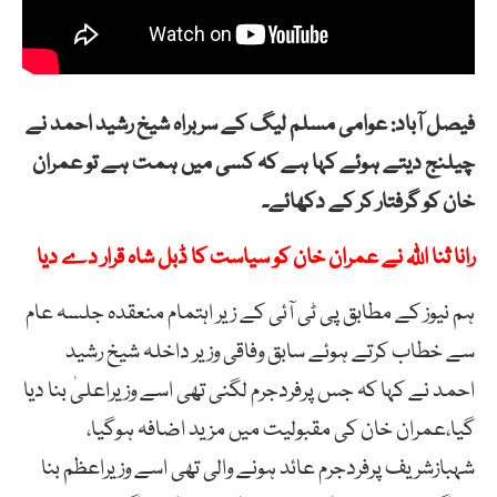
فیصل آباد: عوامی مسلم لیگ کے سربراہ شیخ رشید احمد نے
چیلنج دیتے ہوئے کہا ہے کہ کسی میں ہمت ہے تو عمران
خان کو گرفتار کر کے دکھائے۔
رانا ثنا اللّٰہ نے عمران خان کو سیاست کا ڈبل شاہ قرار دے دیا
ہم نیوز کے مطابق پی ٹی آئی کے زیر اہتمام منعقدہ جلسہ عام
سے خطاب کرتے ہوئے سابق وفاقی وزیر داخلہ شیخ رشید
احمد نے کہا کہ جس پرفردجرم لگنی تھی اسے وزیراعلیٰ بنا دیا
گیا،عمران خان کی مقبولیت میں مزید اضافہ ہوگیا،
شہبازشریف پرفردجرم عائد ہونے والی تھی اسے وزیراعظم بنا