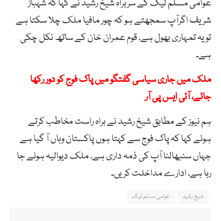
عوامی مسلم لیگ کے سربراہ شیخ رشید نے کہا کہ شہباز
شریف اگرآپ سمجھتے ہو کہ چور مافیا ملک چلا سکتا ہے
تو یہ تمہاری بھول ہے، قوم عمران خان کے ساتھ نکل چکی
ہے۔
ملک میں جاری سیاسی گفتگو میں پاک فوج کو دور رکھا
جائے، آئی ایس پی آر
ہم نیوز کے مطابق شیخ رشید نے براہ راست مخاطب کرتے
ہوئے کہا کہ پاک فوج سے کہتا ہوں پاکستان وہاں آ گیا ہے
جہاں سنبھالنا آپ کی ذمہ داری ہے، ملک دیوالیہ ہونے جا
رہا ہے، ادارے مداخلت کریں۔
شیخ رشید
عوامی مسلم لیگ