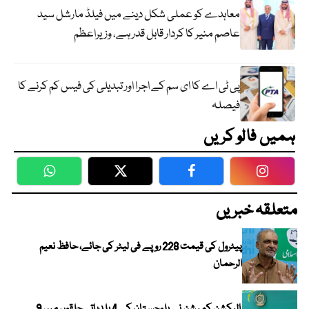
معاہدے کو عملی شکل دینے میں فیلڈ مارشل سید
عاصم منیر کا کردار قابل قدر ہے، وزیراعظم
پی ٹی اے کا ای سم کے اجرا اور تبدیلی کی فیس کم کرنے کا
فیصلہ
ہمیں فالو کریں
WhatsApp
Twitter
Facebook
Faceboo
متعلقہ خبریں
پیٹرول کی قیمت 228 روپے فی لیٹر کی جائے، حافظ نعیم
الرحمان