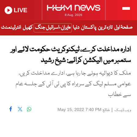
LIVE
8 Aug, 2026
صفحۂ اول
تازہ ترین
پاکستان
دنیا
ایران-اسرائیل جنگ
کھیل
انٹرٹینمنٹ
ادارہ مداخلت کرے، ٹیکنوکریٹ حکومت لائے اور
ستمبر میں الیکشن کرائے: شیخ رشید
ملک کا دیوالیہ ہونے جا رہا ہے، ادارے مداخلت کریں،
عوامی مسلم لیگ کے سربراہ کا پی ٹی آئی کے جلسہ عام
سے خطاب
|
شائع
May 15, 2022 7:40 PM
ویب ڈیسک