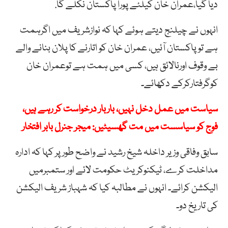
دیا گیا،عمران خان کیلئے پورا پاکستان نکلے گا.
انہوں نے چیلنج دیتے ہوئے کہا کہ نوازشریف میں اگرہمت
ہے توپاکستان آئیں، عمران خان کو اتارنے کا پلان بنانے والے
بے وقوف اورنالائق ہیں، کسی میں ہمت ہے توعمران خان
کوگرفتارکرکے دکھائے۔
سیاست میں عمل دخل نہیں، باربار درخواست کر رہے ہیں،
فوج کو سیاسست میں مت گھسیٹیں: میجر جنرل بابر افتخار
سابق وفاقی وزیر داخلہ شیخ رشید نے واضح طورپر کہا کہ ادارہ
مداخلت کرے، ٹیکنوکریٹ حکومت لائے اور ستمبرمیں
الیکشن کرائے۔ انہوں نے مطالبہ کیا کہ شہباز شریف الیکشن
کی تاریخ دو۔