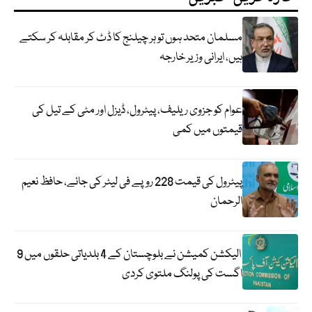
مسلمان متحد ہوں تو ہر چیلنج کا ڈٹ کر مقابلہ کر سکتے
ہیں، ایرانی وزیر خارجہ
عوام کو جزوی ریلیف، پیٹرول، ڈیزل اور مٹی کے تیل کی
قیمتوں میں کمی
پیٹرول کی قیمت 228 روپے فی لیٹر کی جائے، حافظ نعیم
الرحمان
الیکشن کمیشن نے بلوچستان کے 4 بلدیاتی حلقوں میں 9
اگست کی پولنگ ملتوی کردی